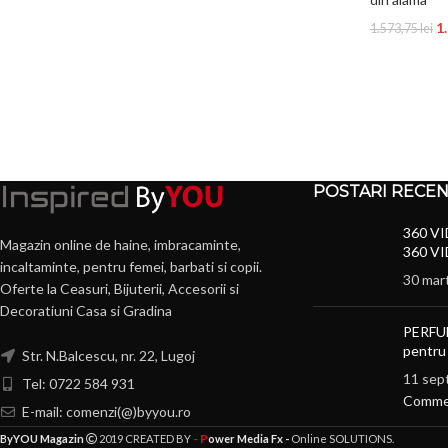
1
1.573,75
lei
POSTARI RECE
360 VI
Magazin online de haine, imbracaminte,
360 VI
incaltaminte, pentru femei, barbati si copii.
30 mar
Oferte la Ceasuri, Bijuterii, Accesorii si
Decoratiuni Casa si Gradina
PERFU
pentru
Str. N.Balcescu, nr. 22, Lugoj
11 sep
Tel: 0722 584 931
Comme
E-mail: comenzi(@)byyou.ro
- P
ByYOU Magazin
2019 CREATED BY
ower Media Fx -
Online SOLUTIONS.