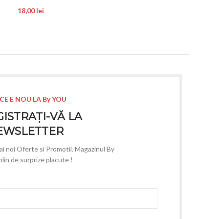
18,00
lei
22,00
lei
CE E NOU LA By YOU
ISTRAȚI-VĂ LA
EWSLETTER
mai noi Oferte si Promotii. Magazinul By
lin de surprize placute !