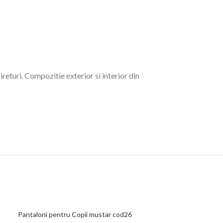
ireturi. Compozitie exterior si interior din
apod,
CC-1
Pantaloni pentru Copii mustar cod26
Tricou Fetite ro