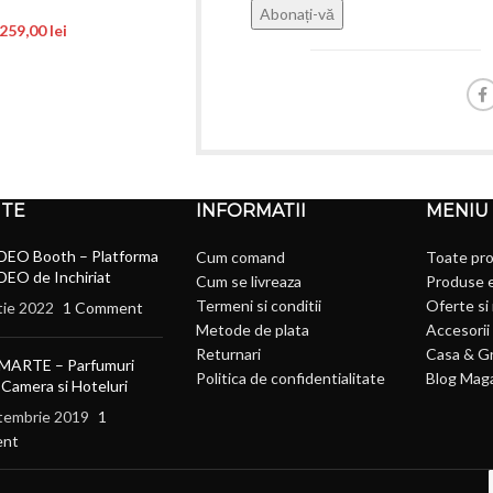
.259,00
lei
NTE
INFORMATII
MENIU
DEO Booth – Platforma
Cum comand
Toate pr
DEO de Inchiriat
Cum se livreaza
Produse 
Termeni si conditii
Oferte si
tie 2022
1 Comment
Metode de plata
Accesorii 
Returnari
Casa & G
MARTE – Parfumuri
Politica de confidentialitate
Blog Mag
 Camera si Hoteluri
tembrie 2019
1
nt