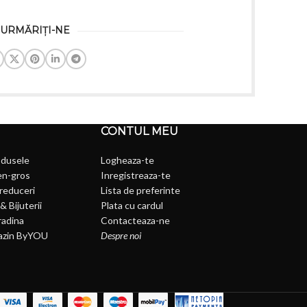
URMĂRIȚI-NE
CONTUL MEU
odusele
Logheaza-te
en-gros
Inregistreaza-te
 reduceri
Lista de preferinte
& Bijuterii
Plata cu cardul
radina
Contacteaza-ne
azin ByYOU
Despre noi