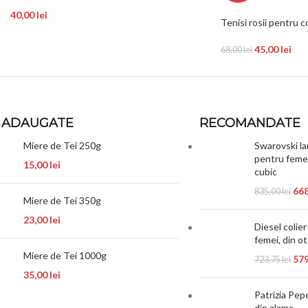
40,00
lei
Tenisi rosii pentru 
45,00
lei
68,00
lei
 ADAUGATE
RECOMANDATE
Miere de Tei 250g
Swarovski la
pentru femei
15,00
lei
cubic
66
835,00
lei
Miere de Tei 350g
23,00
lei
Diesel colie
femei, din ot
Miere de Tei 1000g
57
723,75
lei
35,00
lei
Patrizia Pep
din alama