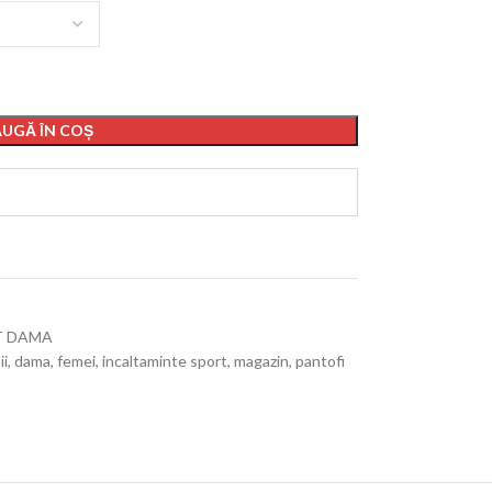
UGĂ ÎN COȘ
T DAMA
ii
,
dama
,
femei
,
incaltaminte sport
,
magazin
,
pantofi