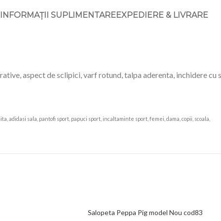
INFORMAȚII SUPLIMENTARE
EXPEDIERE & LIVRARE
tive, aspect de sclipici, varf rotund, talpa aderenta, inchidere cu s
ita, adidasi sala, pantofi sport, papuci sport, incaltaminte sport, femei, dama, copii, scoala,
kal
Salopeta Peppa Pig model Nou cod83