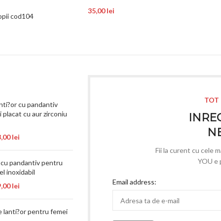
35,00
lei
copii cod104
TOT 
nti?or cu pandantiv
 placat cu aur zirconiu
INREG
N
8,00
lei
Fii la curent cu cele 
YOU e p
r cu pandantiv pentru
el inoxidabil
Email address:
9,00
lei
e lanti?or pentru femei