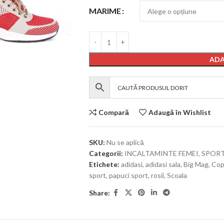
MARIME
ADA
Compară
Adaugă în Wishlist
SKU:
Nu se aplică
Categorii:
INCALTAMINTE FEMEI
,
SPOR
Etichete:
adidasi
,
adidasi sala
,
Big Mag
,
Cop
sport
,
papuci sport
,
rosii
,
Scoala
Share: