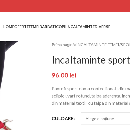
HOME
OFERTE
FEMEI
BARBATI
COPII
INCALTAMINTE
DIVERSE
Prima pagină
INCALTAMINTE FEMEI
SPO
Incaltaminte sport
96,00
lei
Pantofi sport dama confectionati din mat
sclipici, varf rotund, talpa aderenta, inc
din material textil, cu talpa din material 
CULOARE