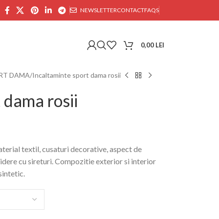
NEWSLETTER
CONTACT
FAQS
0,00
LEI
RT DAMA
Incaltaminte sport dama rosii
 dama rosii
erial textil, cusaturi decorative, aspect de
hidere cu sireturi. Compozitie exterior si interior
sintetic.