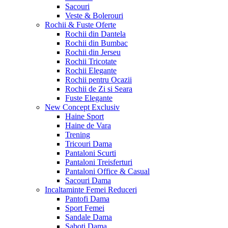
Sacouri
Veste & Bolerouri
Rochii & Fuste
Oferte
Rochii din Dantela
Rochii din Bumbac
Rochii din Jerseu
Rochii Tricotate
Rochii Elegante
Rochii pentru Ocazii
Rochii de Zi si Seara
Fuste Elegante
New Concept
Exclusiv
Haine Sport
Haine de Vara
Trening
Tricouri Dama
Pantaloni Scurti
Pantaloni Treisferturi
Pantaloni Office & Casual
Sacouri Dama
Incaltaminte Femei
Reduceri
Pantofi Dama
Sport Femei
Sandale Dama
Saboti Dama