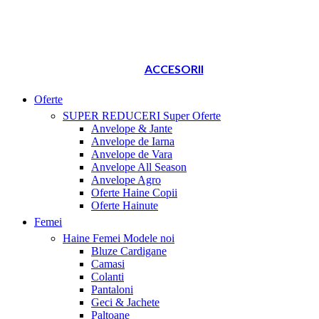
ACCESORII
Oferte
SUPER REDUCERI
Super Oferte
Anvelope & Jante
Anvelope de Iarna
Anvelope de Vara
Anvelope All Season
Anvelope Agro
Oferte Haine Copii
Oferte Hainute
Femei
Haine Femei
Modele noi
Bluze Cardigane
Camasi
Colanti
Pantaloni
Geci & Jachete
Paltoane