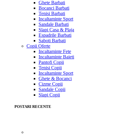
Ghete Barbati
Bocanci Barbati
Tenisi Barbati
Incaltaminte Sport
Sandale Barbati
Slapi Casa & Plaja
Espadrile Barbati
Saboti Barbati
Copii
Oferte
Incaltaminte Fete
Incaltaminte Baieti
Pantofi Copii
Tenisi Copii
Incaltaminte Sport
Ghete & Bocanci
Cizme Copii
Sandale Copii
Slapi Copii
POSTARI RECENTE