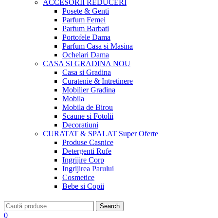
ACCESORII
REDUCERI
Posete & Genti
Parfum Femei
Parfum Barbati
Portofele Dama
Parfum Casa si Masina
Ochelari Dama
CASA SI GRADINA
NOU
Casa si Gradina
Curatenie & Intretinere
Mobilier Gradina
Mobila
Mobila de Birou
Scaune si Fotolii
Decoratiuni
CURATAT & SPALAT
Super Oferte
Produse Casnice
Detergenti Rufe
Ingrijire Corp
Ingrijirea Parului
Cosmetice
Bebe si Copii
Search
0