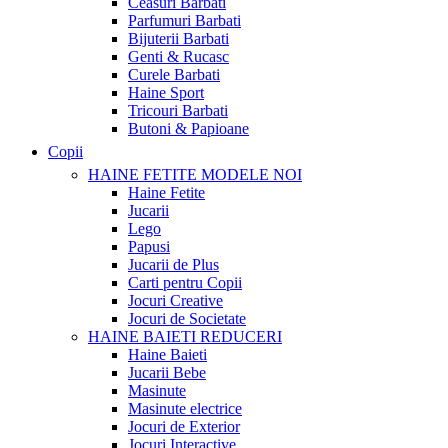
Ceasuri Barbati
Parfumuri Barbati
Bijuterii Barbati
Genti & Rucasc
Curele Barbati
Haine Sport
Tricouri Barbati
Butoni & Papioane
Copii
HAINE FETITE
MODELE NOI
Haine Fetite
Jucarii
Lego
Papusi
Jucarii de Plus
Carti pentru Copii
Jocuri Creative
Jocuri de Societate
HAINE BAIETI
REDUCERI
Haine Baieti
Jucarii Bebe
Masinute
Masinute electrice
Jocuri de Exterior
Jocuri Interactive