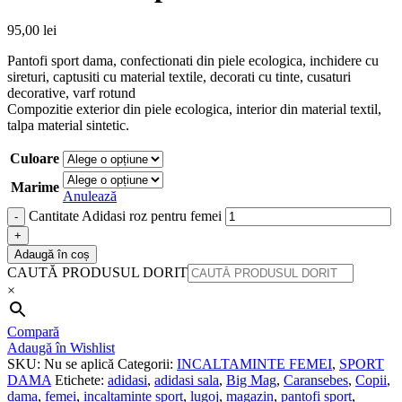
95,00
lei
Pantofi sport dama, confectionati din piele ecologica, inchidere cu
sireturi, captusiti cu material textile, decorati cu tinte, cusaturi
decorative, varf rotund
Compozitie exterior din piele ecologica, interior din material textil,
talpa material sintetic.
Culoare
Marime
Anulează
Cantitate Adidasi roz pentru femei
Adaugă în coș
CAUTĂ PRODUSUL DORIT
×
Compară
Adaugă în Wishlist
SKU:
Nu se aplică
Categorii:
INCALTAMINTE FEMEI
,
SPORT
DAMA
Etichete:
adidasi
,
adidasi sala
,
Big Mag
,
Caransebes
,
Copii
,
dama
,
femei
,
incaltaminte sport
,
lugoj
,
magazin
,
pantofi sport
,