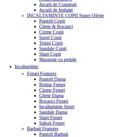
Jucarii de Construit
Jucarii de Imitatie
INCALTAMINTE COPII
Super Oferte
Pantofi Copii
Ghete & Bocanci
Cizme Copii
Sport Copii
Tenisi Copii
Sandale Copii
Slapi Copii
Masinute cu pedale
Incaltaminte
Femei
Features
Pantofi Dama
Botine Femei
Cizme Femei
Ghete Dama
Bocanci Femei
Incaltaminte Sport
Sandale Dama
Slapi Femei
Saboti Femei
Barbati
Features
Pantofi Barbati