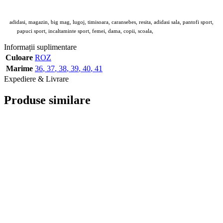
adidasi, magazin, big mag, lugoj, timisoara, caransebes, resita, adidasi sala, pantofi sport,
papuci sport, incaltaminte sport, femei, dama, copii, scoala,
kalapod,
C8036-PINK
Informații suplimentare
Culoare
ROZ
Marime
36
,
37
,
38
,
39
,
40
,
41
Expediere & Livrare
Produse similare