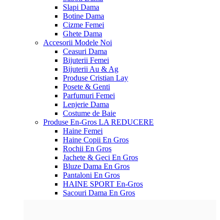
Slapi Dama
Botine Dama
Cizme Femei
Ghete Dama
Accesorii
Modele Noi
Ceasuri Dama
Bijuterii Femei
Bijuterii Au & Ag
Produse Cristian Lay
Posete & Genti
Parfumuri Femei
Lenjerie Dama
Costume de Baie
Produse En-Gros
LA REDUCERE
Haine Femei
Haine Copii En Gros
Rochii En Gros
Jachete & Geci En Gros
Bluze Dama En Gros
Pantaloni En Gros
HAINE SPORT En-Gros
Sacouri Dama En Gros