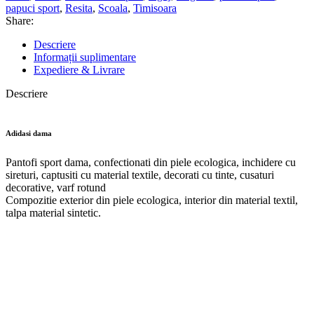
papuci sport
,
Resita
,
Scoala
,
Timisoara
Share:
Descriere
Informații suplimentare
Expediere & Livrare
Descriere
Adidasi dama
Pantofi sport dama, confectionati din piele ecologica, inchidere cu
sireturi, captusiti cu material textile, decorati cu tinte, cusaturi
decorative, varf rotund
Compozitie exterior din piele ecologica, interior din material textil,
talpa material sintetic.