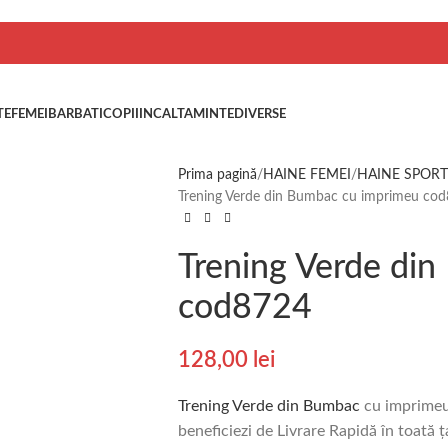
TE
FEMEI
BARBATI
COPII
INCALTAMINTE
DIVERSE
Prima pagină
HAINE FEMEI
HAINE SPORT
Trening Verde din Bumbac cu imprimeu co
Trening Verde di
cod8724
128,00
lei
Trening Verde din Bumbac
cu imprimeu
beneficiezi de Livrare Rapidă în toat