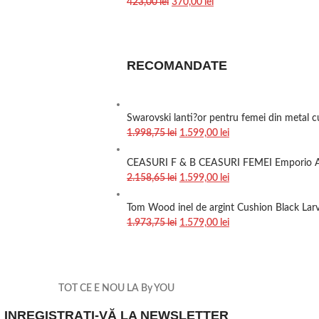
423,00
lei
370,00
lei
RECOMANDATE
Swarovski lanti?or pentru femei din metal 
1.998,75
lei
1.599,00
lei
CEASURI F & B CEASURI FEMEI Emporio A
2.158,65
lei
1.599,00
lei
Tom Wood inel de argint Cushion Black Larv
1.973,75
lei
1.579,00
lei
TOT CE E NOU LA By YOU
INREGISTRAȚI-VĂ LA NEWSLETTER