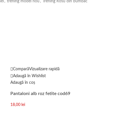
mei
,
trening model nou
,
Trening Rosu din bumbac
-20%
Compară
Vizualizare rapidă
Adaugă în Wishlist
Adaugă în coș
Compară
Vizuali
Pantaloni alb roz fetite cod69
Adaugă în Wishl
Selectează opțiun
18,00
lei
Rochie mulata
lungi cod6130