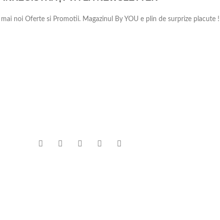
e mai noi Oferte si Promotii. Magazinul By YOU e plin de surprize placute !
TE
INFORMATII
MENIU
360 VIDEO Booth –
Cum comand
Toate pro
Platforma 360
Cum se livreaza
Produse e
VIDEO de Inchiriat
Termeni si conditii
Oferte si 
30 martie 2022
1
Metode de plata
Accesorii 