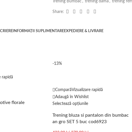
Trening Bumbac
,
trening dama
,
trening fe
Share:
CRIERE
INFORMAȚII SUPLIMENTARE
EXPEDIERE & LIVRARE
-13%
e rapidă
Compară
Vizualizare rapidă
Adaugă în Wishlist
otive florale
Selectează opțiunile
Trening bluza si pantalon din bumbac
an gro SET 5 buc cod6923