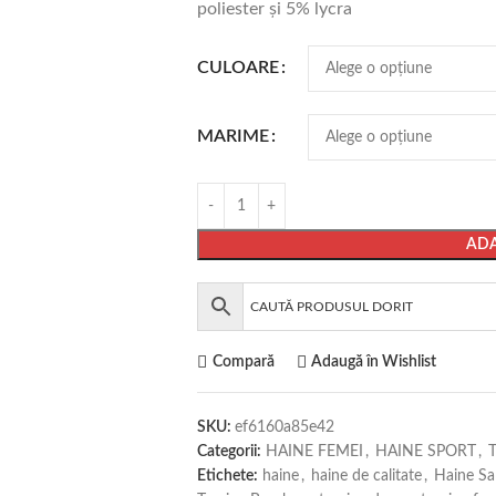
poliester şi 5% lycra
CULOARE
MARIME
ADA
Compară
Adaugă în Wishlist
SKU:
ef6160a85e42
Categorii:
HAINE FEMEI
,
HAINE SPORT
,
Etichete:
haine
,
haine de calitate
,
Haine Sa