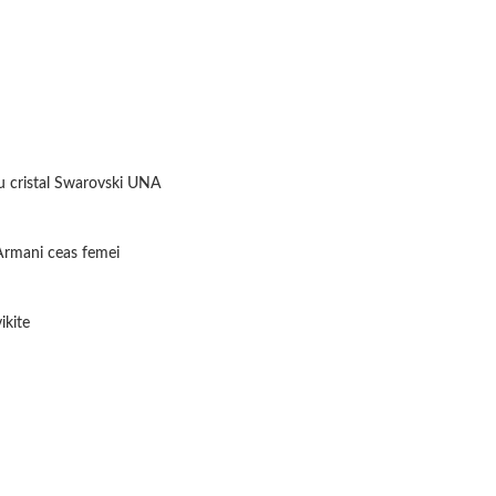
98,00
lei
78,00
lei
cu cristal Swarovski UNA
rmani ceas femei
ikite