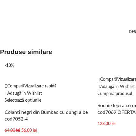
DES
Produse similare
-13%
Compară
Vizualizar
Compară
Vizualizare rapidă
Adaugă în Wishlist
Adaugă în Wishlist
Cumpără produsul
Selectează opțiunile
Rochie lejera cu m
Colanti negri din Bumbac cu dungi albe
cod7069 OFERTA
cod7052-4
128,00
lei
64,00
lei
56,00
lei