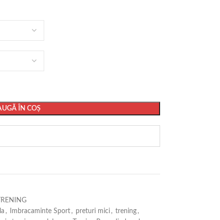
UGĂ ÎN COȘ
TRENING
la
,
Imbracaminte Sport
,
preturi mici
,
trening
,