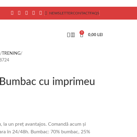
NEWSLETTER
CONTACT
FAQS
0
0,00
LEI
TRENING
d8724
n Bumbac cu imprimeu
, la un preț avantajos. Comandă acum și
ă țara în 24/48h. Bumbac: 70% bumbac, 25%