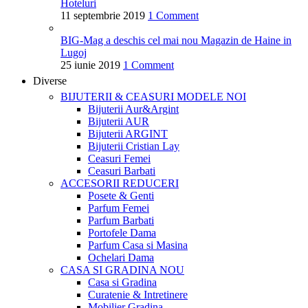
Hoteluri
11 septembrie 2019
1 Comment
BIG-Mag a deschis cel mai nou Magazin de Haine in
Lugoj
25 iunie 2019
1 Comment
Diverse
BIJUTERII & CEASURI
MODELE NOI
Bijuterii Aur&Argint
Bijuterii AUR
Bijuterii ARGINT
Bijuterii Cristian Lay
Ceasuri Femei
Ceasuri Barbati
ACCESORII
REDUCERI
Posete & Genti
Parfum Femei
Parfum Barbati
Portofele Dama
Parfum Casa si Masina
Ochelari Dama
CASA SI GRADINA
NOU
Casa si Gradina
Curatenie & Intretinere
Mobilier Gradina