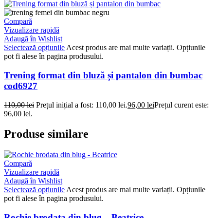
Compară
Vizualizare rapidă
Adaugă în Wishlist
Selectează opțiunile
Acest produs are mai multe variații. Opțiunile
pot fi alese în pagina produsului.
Trening format din bluză și pantalon din bumbac
cod6927
110,00
lei
Prețul inițial a fost: 110,00 lei.
96,00
lei
Prețul curent este:
96,00 lei.
Produse similare
Compară
Vizualizare rapidă
Adaugă în Wishlist
Selectează opțiunile
Acest produs are mai multe variații. Opțiunile
pot fi alese în pagina produsului.
Rochie brodata din blug – Beatrice