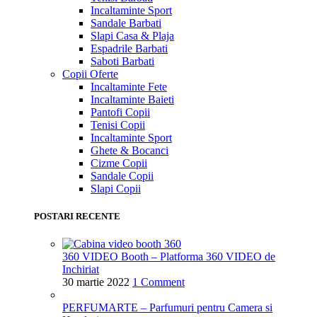
Incaltaminte Sport
Sandale Barbati
Slapi Casa & Plaja
Espadrile Barbati
Saboti Barbati
Copii
Oferte
Incaltaminte Fete
Incaltaminte Baieti
Pantofi Copii
Tenisi Copii
Incaltaminte Sport
Ghete & Bocanci
Cizme Copii
Sandale Copii
Slapi Copii
POSTARI RECENTE
360 VIDEO Booth – Platforma 360 VIDEO de
Inchiriat
30 martie 2022
1 Comment
PERFUMARTE – Parfumuri pentru Camera si