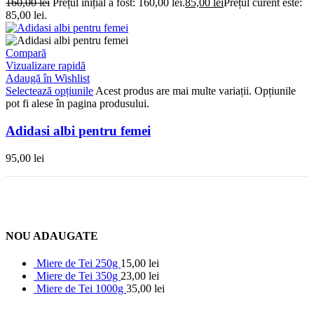
160,00
lei
Prețul inițial a fost: 160,00 lei.
85,00
lei
Prețul curent este:
85,00 lei.
Compară
Vizualizare rapidă
Adaugă în Wishlist
Selectează opțiunile
Acest produs are mai multe variații. Opțiunile
pot fi alese în pagina produsului.
Adidasi albi pentru femei
95,00
lei
NOU ADAUGATE
Miere de Tei 250g
15,00
lei
Miere de Tei 350g
23,00
lei
Miere de Tei 1000g
35,00
lei