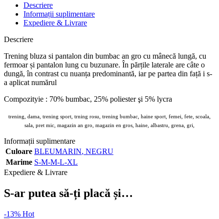
Descriere
Informații suplimentare
Expediere & Livrare
Descriere
Trening bluza si pantalon din bumbac an gro cu mânecă lungă, cu
fermoar și pantalon lung cu buzunare. În părțile laterale are câte o
dungă, în contrast cu nuanța predominantă, iar pe partea din față i s-
a aplicat numărul
Compozityie : 70% bumbac, 25% poliester şi 5% lycra
trening, dama, trening sport, trning rosu, trening bumbac, haine sport, femei, fete, scoala,
sala, pret mic, magazin an gro, magazin en gros, haine, albastru, grena, gri,
Informații suplimentare
Culoare
BLEUMARIN
,
NEGRU
Marime
S-M-M-L-XL
Expediere & Livrare
S-ar putea să-ți placă și…
-13%
Hot