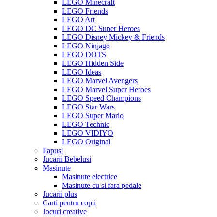
LEGO Minecraft
LEGO Friends
LEGO Art
LEGO DC Super Heroes
LEGO Disney Mickey & Friends
LEGO Ninjago
LEGO DOTS
LEGO Hidden Side
LEGO Ideas
LEGO Marvel Avengers
LEGO Marvel Super Heroes
LEGO Speed Champions
LEGO Star Wars
LEGO Super Mario
LEGO Technic
LEGO VIDIYO
LEGO Original
Papusi
Jucarii Bebelusi
Masinute
Masinute electrice
Masinute cu si fara pedale
Jucarii plus
Carti pentru copii
Jocuri creative