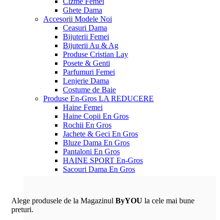
Cizme Femei
Ghete Dama
Accesorii
Modele Noi
Ceasuri Dama
Bijuterii Femei
Bijuterii Au & Ag
Produse Cristian Lay
Posete & Genti
Parfumuri Femei
Lenjerie Dama
Costume de Baie
Produse En-Gros
LA REDUCERE
Haine Femei
Haine Copii En Gros
Rochii En Gros
Jachete & Geci En Gros
Bluze Dama En Gros
Pantaloni En Gros
HAINE SPORT En-Gros
Sacouri Dama En Gros
Alege produsele de la Magazinul
ByYOU
la cele mai bune
preturi.