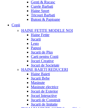
Genti & Rucasc
Curele Barbati
Haine Sport
Tricouri Barbati
Butoni & Papioane
Copii
HAINE FETITE
MODELE NOI
Haine Fetite
Jucarii
Lego
Papusi
Jucarii de Plus
Carti pentru Copii
Jocuri Creative
Jocuri de Societate
HAINE BAIETI
REDUCERI
Haine Baieti
Jucarii Bebe
Masinute
Masinute electrice
Jocuri de Exterior
Jocuri Interactive
Jucarii de Construit
Jucarii de Imitatie