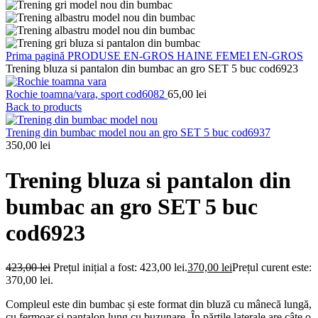
Prima pagină
PRODUSE EN-GROS
HAINE FEMEI EN-GROS
Trening bluza si pantalon din bumbac an gro SET 5 buc cod6923
Rochie toamna/vara, sport cod6082
65,00
lei
Back to products
Trening din bumbac model nou an gro SET 5 buc cod6937
350,00
lei
Trening bluza si pantalon din
bumbac an gro SET 5 buc
cod6923
423,00
lei
Prețul inițial a fost: 423,00 lei.
370,00
lei
Prețul curent este:
370,00 lei.
Compleul este din bumbac și este format din bluză cu mânecă lungă,
cu fermoar și pantalon lung cu buzunare. În părțile laterale are câte o