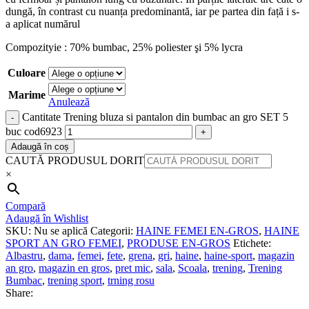
dungă, în contrast cu nuanța predominantă, iar pe partea din față i s-
a aplicat numărul
Compozityie : 70% bumbac, 25% poliester şi 5% lycra
Culoare
Marime
Anulează
Cantitate Trening bluza si pantalon din bumbac an gro SET 5
buc cod6923
Adaugă în coș
CAUTĂ PRODUSUL DORIT
×
Compară
Adaugă în Wishlist
SKU:
Nu se aplică
Categorii:
HAINE FEMEI EN-GROS
,
HAINE
SPORT AN GRO FEMEI
,
PRODUSE EN-GROS
Etichete:
Albastru
,
dama
,
femei
,
fete
,
grena
,
gri
,
haine
,
haine-sport
,
magazin
an gro
,
magazin en gros
,
pret mic
,
sala
,
Scoala
,
trening
,
Trening
Bumbac
,
trening sport
,
trning rosu
Share: