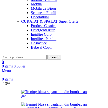
Mobila
Mobila de Birou
Scaune si Fotolii
Decoratiuni
CURATAT & SPALAT
Super Oferte
Produse Casnice
Detergenti Rufe
Ingrijire Corp
Ingrijirea Parului
Cosmetice
Bebe si Copii
Search
0
0
items
0,00
lei
Menu
0
items
-13%