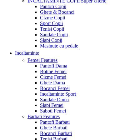
INCALTAMINTE COPII
Super Oferte
Pantofi Copii
Ghete & Bocanci
Cizme Copii
Sport Copii
Tenisi Copii
Sandale Copii
Slapi Copii
Masinute cu pedale
Incaltaminte
Femei
Features
Pantofi Dama
Botine Femei
Cizme Femei
Ghete Dama
Bocanci Femei
Incaltaminte Sport
Sandale Dama
Slapi Femei
Saboti Femei
Barbati
Features
Pantofi Barbati
Ghete Barbati
Bocanci Barbati
Tenisi Barbati