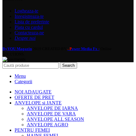
Logheaza-te
Inregistreaza-te
Lista de preferinte
Plata cu cardul
Contacteaza-ne
Despre noi
ByYOU Magazin
2019 CREATED BY
ower Media Fx -
Online
- P
SOLUTIONS.
Search
Menu
Categorii
NOI ADAUGATE
OFERTE DE PRET
ANVELOPE si JANTE
ANVELOPE DE IARNA
ANVELOPE DE VARA
ANVELOPE ALL SEASON
ANVELOPE AGRO
PENTRU FEMEI
HAINE FEMEI