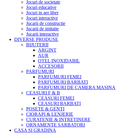
Jocuri de societate
Jocuri educative
Jocuri in aer liber
Jocuri interactive
Jucarii de constructie
Jucarii de imitatie
Jucarii interactive
DIVERSE PRODUSE
BIJUTERII
ARGINT
AUR
OTEL INOXIDABIL
ACCESORII
PARFUMURI
PARFUMURI FEMEI
PARFUMURI BARBATI
PARFUMURI DE CAMERA MASINA
CEASURI F & B
CEASURI FEMEI
CEASURI BARBATI
POSETE & GENTI
CIORAPI & LENJERIE
CURATENIE & INTRETINERE
ORNAMENTE SARBATORI
CASA SI GRADINA