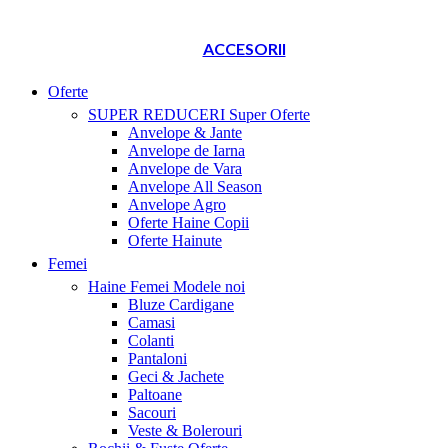
ACCESORII
Oferte
SUPER REDUCERI
Super Oferte
Anvelope & Jante
Anvelope de Iarna
Anvelope de Vara
Anvelope All Season
Anvelope Agro
Oferte Haine Copii
Oferte Hainute
Femei
Haine Femei
Modele noi
Bluze Cardigane
Camasi
Colanti
Pantaloni
Geci & Jachete
Paltoane
Sacouri
Veste & Bolerouri