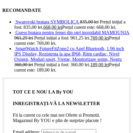
RECOMANDATE
Swarovski bratara SYMBOLICA
835,00
lei
Prețul inițial a
fost: 835,00 lei.
668,00
lei
Prețul curent este: 668,00 lei.
Guess bratara pentru femei din otel inoxidabil MAMOUNIA
961,25
lei
Prețul inițial a fost: 961,25 lei.
769,00
lei
Prețul
curent este: 769,00 lei.
SmartWatch FutureFitZone2 cu Apel Bluetooth, 1.96 inch
IPS Display, Rezistenta la apa IP68, Ritm cardiac, Nivel
Oxigen, Moduri sport, Vreme, Monitorizare somn, Negru
360,00
lei
Prețul inițial a fost: 360,00 lei.
189,00
lei
Prețul
curent este: 189,00 lei.
TOT CE E NOU LA By YOU
INREGISTRAȚI-VĂ LA NEWSLETTER
Fii la curent cu cele mai noi Oferte si Promotii.
Magazinul By YOU e plin de surprize placute !
Email address: