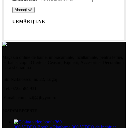
URMĂRIȚI-NE
Magazin online de haine, imbracaminte, incaltaminte, pentru femei,
barbati si copii. Oferte la Ceasuri, Bijuterii, Accesorii si Decoratiuni
Casa si Gradina
Str. N.Balcescu, nr. 22, Lugoj
Tel: 0722 584 931
E-mail: comenzi(@)byyou.ro
POSTARI RECENTE
360 VIDEO Booth – Platforma 360 VIDEO de Inchiriat