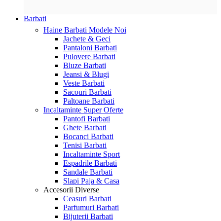
Barbati
Haine Barbati
Modele Noi
Jachete & Geci
Pantaloni Barbati
Pulovere Barbati
Bluze Barbati
Jeansi & Blugi
Veste Barbati
Sacouri Barbati
Paltoane Barbati
Incaltaminte
Super Oferte
Pantofi Barbati
Ghete Barbati
Bocanci Barbati
Tenisi Barbati
Incaltaminte Sport
Espadrile Barbati
Sandale Barbati
Slapi Paja & Casa
Accesorii
Diverse
Ceasuri Barbati
Parfumuri Barbati
Bijuterii Barbati