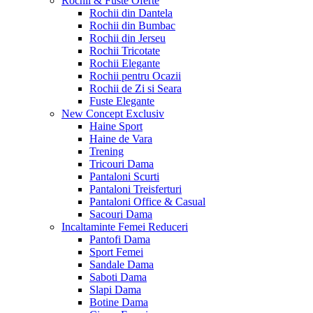
Rochii & Fuste
Oferte
Rochii din Dantela
Rochii din Bumbac
Rochii din Jerseu
Rochii Tricotate
Rochii Elegante
Rochii pentru Ocazii
Rochii de Zi si Seara
Fuste Elegante
New Concept
Exclusiv
Haine Sport
Haine de Vara
Trening
Tricouri Dama
Pantaloni Scurti
Pantaloni Treisferturi
Pantaloni Office & Casual
Sacouri Dama
Incaltaminte Femei
Reduceri
Pantofi Dama
Sport Femei
Sandale Dama
Saboti Dama
Slapi Dama
Botine Dama