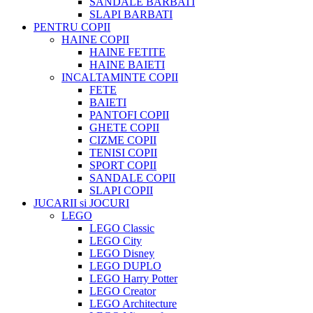
SANDALE BARBATI
SLAPI BARBATI
PENTRU COPII
HAINE COPII
HAINE FETITE
HAINE BAIETI
INCALTAMINTE COPII
FETE
BAIETI
PANTOFI COPII
GHETE COPII
CIZME COPII
TENISI COPII
SPORT COPII
SANDALE COPII
SLAPI COPII
JUCARII si JOCURI
LEGO
LEGO Classic
LEGO City
LEGO Disney
LEGO DUPLO
LEGO Harry Potter
LEGO Creator
LEGO Architecture