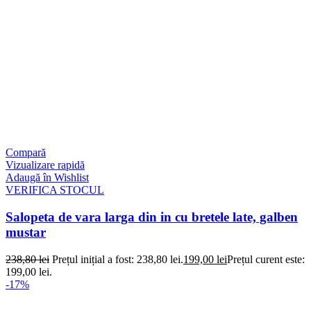
Compară
Vizualizare rapidă
Adaugă în Wishlist
VERIFICA STOCUL
Salopeta de vara larga din in cu bretele late, galben
mustar
238,80
lei
Prețul inițial a fost: 238,80 lei.
199,00
lei
Prețul curent este:
199,00 lei.
-17%