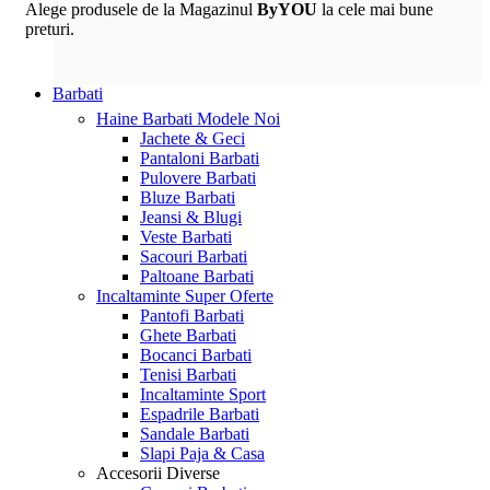
Alege produsele de la Magazinul
ByYOU
la cele mai bune
preturi.
Barbati
Haine Barbati
Modele Noi
Jachete & Geci
Pantaloni Barbati
Pulovere Barbati
Bluze Barbati
Jeansi & Blugi
Veste Barbati
Sacouri Barbati
Paltoane Barbati
Incaltaminte
Super Oferte
Pantofi Barbati
Ghete Barbati
Bocanci Barbati
Tenisi Barbati
Incaltaminte Sport
Espadrile Barbati
Sandale Barbati
Slapi Paja & Casa
Accesorii
Diverse