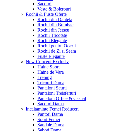
Sacouri
Veste & Bolerouri
Rochii & Fuste
Oferte
Rochii din Dantela
Rochii din Bumbac
Rochii din Jerseu
Rochii Tricotate
Rochii Elegante
Rochii pentru Ocazii
Rochii de Zi si Seara
Fuste Elegante
New Concept
Exclusiv
Haine Sport
Haine de Vara
Trening
Tricouri Dama
Pantaloni Scurti
Pantaloni Treisferturi
Pantaloni Office & Casual
Sacouri Dama
Incaltaminte Femei
Reduceri
Pantofi Dama
Sport Femei
Sandale Dama
Saboti Dama