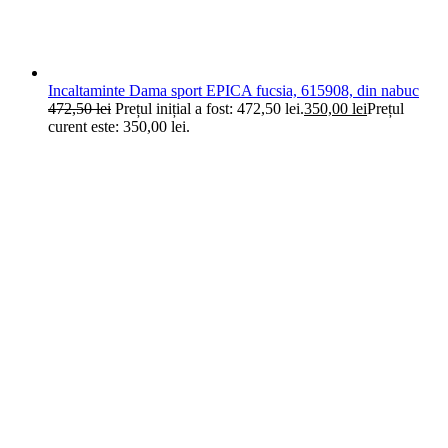
Incaltaminte Dama sport EPICA fucsia, 615908, din nabuc
472,50
lei
Prețul inițial a fost: 472,50 lei.
350,00
lei
Prețul
curent este: 350,00 lei.