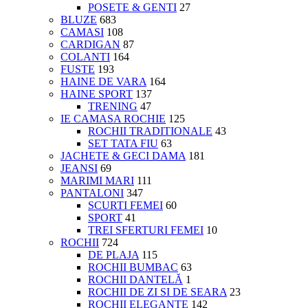
POSETE & GENTI
27
BLUZE
683
CAMASI
108
CARDIGAN
87
COLANTI
164
FUSTE
193
HAINE DE VARA
164
HAINE SPORT
137
TRENING
47
IE CAMASA ROCHIE
125
ROCHII TRADITIONALE
43
SET TATA FIU
63
JACHETE & GECI DAMA
181
JEANSI
69
MARIMI MARI
111
PANTALONI
347
SCURTI FEMEI
60
SPORT
41
TREI SFERTURI FEMEI
10
ROCHII
724
DE PLAJA
115
ROCHII BUMBAC
63
ROCHII DANTELĂ
1
ROCHII DE ZI SI DE SEARA
23
ROCHII ELEGANTE
142