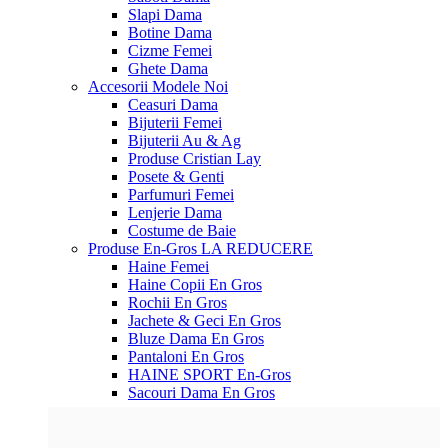
Slapi Dama
Botine Dama
Cizme Femei
Ghete Dama
Accesorii
Modele Noi
Ceasuri Dama
Bijuterii Femei
Bijuterii Au & Ag
Produse Cristian Lay
Posete & Genti
Parfumuri Femei
Lenjerie Dama
Costume de Baie
Produse En-Gros
LA REDUCERE
Haine Femei
Haine Copii En Gros
Rochii En Gros
Jachete & Geci En Gros
Bluze Dama En Gros
Pantaloni En Gros
HAINE SPORT En-Gros
Sacouri Dama En Gros