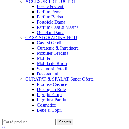
ACCESORII
REDUCERI
Posete & Genti
Parfum Femei
Parfum Barbati
Portofele Dama
Parfum Casa si Masina
Ochelari Dama
CASA SI GRADINA
NOU
Casa si Gradina
Curatenie & Intretinere
Mobilier Gradina
Mobila
Mobila de Birou
Scaune si Fotolii
Decoratiuni
CURATAT & SPALAT
Super Oferte
Produse Casnice
Detergenti Rufe
Ingrijire Corp
Ingrijirea Parului
Cosmetice
Bebe si Copii
Search
0