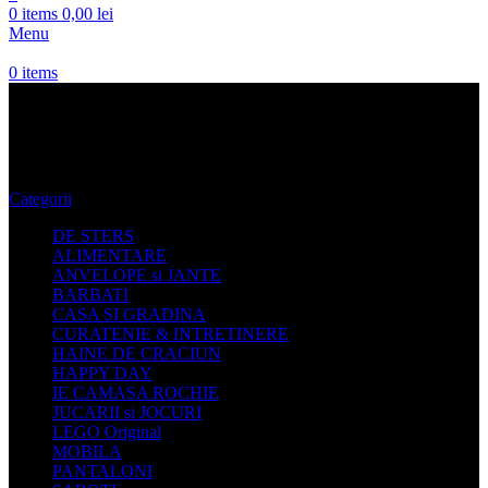
0
items
0,00
lei
Menu
0
items
haine de calitate
Categorii
DE STERS
ALIMENTARE
ANVELOPE si JANTE
BARBATI
CASA SI GRADINA
CURATENIE & INTRETINERE
HAINE DE CRACIUN
HAPPY DAY
IE CAMASA ROCHIE
JUCARII si JOCURI
LEGO Original
MOBILA
PANTALONI