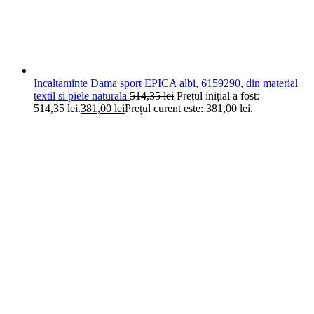
Incaltaminte Dama sport EPICA albi, 6159290, din material
textil si piele naturala
514,35
lei
Prețul inițial a fost:
514,35 lei.
381,00
lei
Prețul curent este: 381,00 lei.