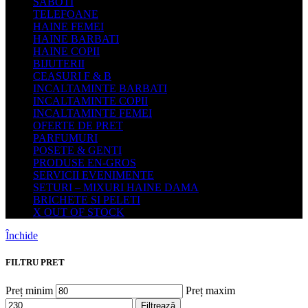
SABOTI
TELEFOANE
HAINE FEMEI
HAINE BARBATI
HAINE COPII
BIJUTERII
CEASURI F & B
INCALTAMINTE BARBATI
INCALTAMINTE COPII
INCALTAMINTE FEMEI
OFERTE DE PRET
PARFUMURI
POSETE & GENTI
PRODUSE EN-GROS
SERVICII EVENIMENTE
SETURI – MIXURI HAINE DAMA
BRICHETE SI PELETI
X OUT OF STOCK
Închide
FILTRU PRET
Preț minim
Preț maxim
Filtrează