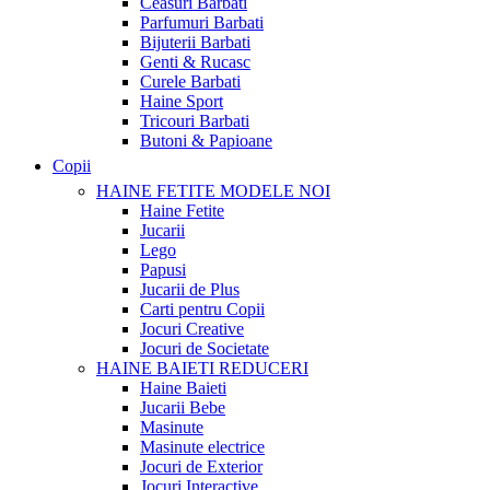
Ceasuri Barbati
Parfumuri Barbati
Bijuterii Barbati
Genti & Rucasc
Curele Barbati
Haine Sport
Tricouri Barbati
Butoni & Papioane
Copii
HAINE FETITE
MODELE NOI
Haine Fetite
Jucarii
Lego
Papusi
Jucarii de Plus
Carti pentru Copii
Jocuri Creative
Jocuri de Societate
HAINE BAIETI
REDUCERI
Haine Baieti
Jucarii Bebe
Masinute
Masinute electrice
Jocuri de Exterior
Jocuri Interactive