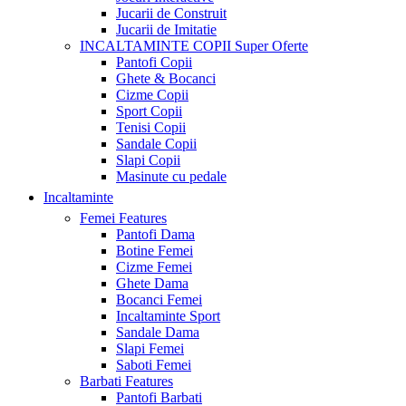
Jucarii de Construit
Jucarii de Imitatie
INCALTAMINTE COPII
Super Oferte
Pantofi Copii
Ghete & Bocanci
Cizme Copii
Sport Copii
Tenisi Copii
Sandale Copii
Slapi Copii
Masinute cu pedale
Incaltaminte
Femei
Features
Pantofi Dama
Botine Femei
Cizme Femei
Ghete Dama
Bocanci Femei
Incaltaminte Sport
Sandale Dama
Slapi Femei
Saboti Femei
Barbati
Features
Pantofi Barbati