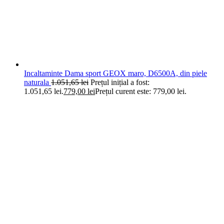
Incaltaminte Dama sport GEOX maro, D6500A, din piele
naturala
1.051,65
lei
Prețul inițial a fost:
1.051,65 lei.
779,00
lei
Prețul curent este: 779,00 lei.