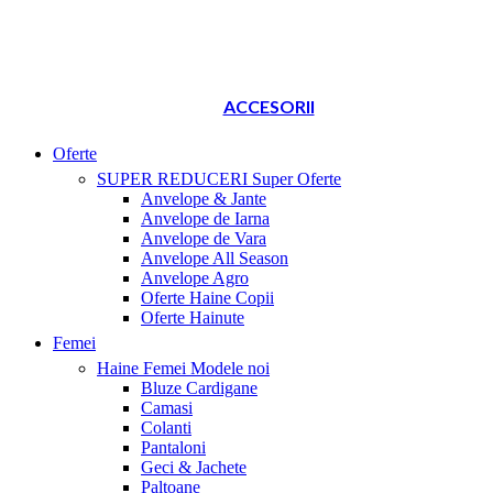
ACCESORII
Oferte
SUPER REDUCERI
Super Oferte
Anvelope & Jante
Anvelope de Iarna
Anvelope de Vara
Anvelope All Season
Anvelope Agro
Oferte Haine Copii
Oferte Hainute
Femei
Haine Femei
Modele noi
Bluze Cardigane
Camasi
Colanti
Pantaloni
Geci & Jachete
Paltoane