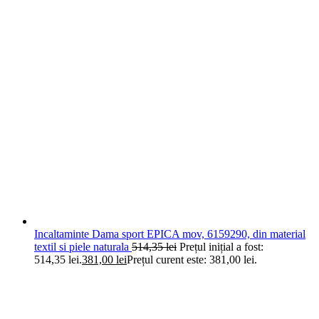
Incaltaminte Dama sport EPICA mov, 6159290, din material
textil si piele naturala
514,35
lei
Prețul inițial a fost:
514,35 lei.
381,00
lei
Prețul curent este: 381,00 lei.