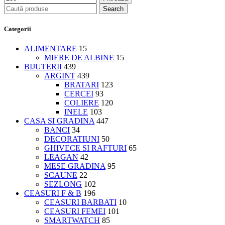
Search
Categorii
ALIMENTARE
15
MIERE DE ALBINE
15
BIJUTERII
439
ARGINT
439
BRATARI
123
CERCEI
93
COLIERE
120
INELE
103
CASA SI GRADINA
447
BANCI
34
DECORATIUNI
50
GHIVECE SI RAFTURI
65
LEAGAN
42
MESE GRADINA
95
SCAUNE
22
SEZLONG
102
CEASURI F & B
196
CEASURI BARBATI
10
CEASURI FEMEI
101
SMARTWATCH
85