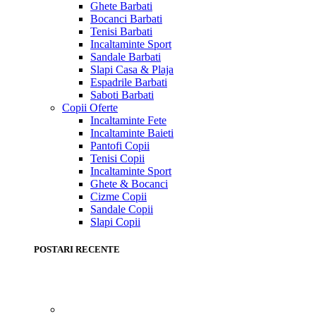
Ghete Barbati
Bocanci Barbati
Tenisi Barbati
Incaltaminte Sport
Sandale Barbati
Slapi Casa & Plaja
Espadrile Barbati
Saboti Barbati
Copii
Oferte
Incaltaminte Fete
Incaltaminte Baieti
Pantofi Copii
Tenisi Copii
Incaltaminte Sport
Ghete & Bocanci
Cizme Copii
Sandale Copii
Slapi Copii
POSTARI RECENTE