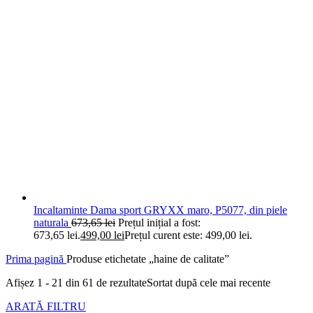
Incaltaminte Dama sport GRYXX maro, P5077, din piele
naturala
673,65
lei
Prețul inițial a fost:
673,65 lei.
499,00
lei
Prețul curent este: 499,00 lei.
Prima pagină
Produse etichetate „haine de calitate”
Afișez 1 - 21 din 61 de rezultate
Sortat după cele mai recente
ARATĂ FILTRU