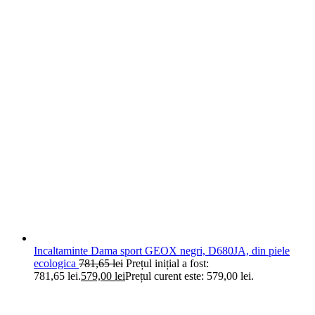
Incaltaminte Dama sport GEOX negri, D680JA, din piele
ecologica
781,65
lei
Prețul inițial a fost:
781,65 lei.
579,00
lei
Prețul curent este: 579,00 lei.