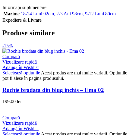
Informații suplimentare
Marime
18-24 Luni 92cm
,
2-3 Ani 98cm
,
9-12 Luni 80cm
Expediere & Livrare
Produse similare
-15%
Compară
Vizualizare rapidă
Adaugă în Wishlist
Selectează opțiunile
Acest produs are mai multe variații. Opțiunile
pot fi alese în pagina produsului.
Rochie brodata din blug inchis – Ema 02
199,00
lei
Compară
Vizualizare rapidă
Adaugă în Wishlist
Selectează opțiunile
Acest produs are mai multe variații. Opțiunile