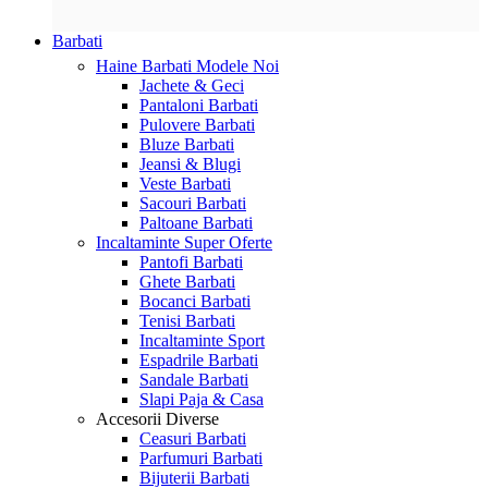
Barbati
Haine Barbati
Modele Noi
Jachete & Geci
Pantaloni Barbati
Pulovere Barbati
Bluze Barbati
Jeansi & Blugi
Veste Barbati
Sacouri Barbati
Paltoane Barbati
Incaltaminte
Super Oferte
Pantofi Barbati
Ghete Barbati
Bocanci Barbati
Tenisi Barbati
Incaltaminte Sport
Espadrile Barbati
Sandale Barbati
Slapi Paja & Casa
Accesorii
Diverse
Ceasuri Barbati
Parfumuri Barbati
Bijuterii Barbati