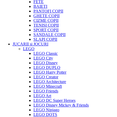
FETE
BAIETI
PANTOFI COPII
GHETE COPII
CIZME COPII
TENISI COPII
SPORT COPII
SANDALE COPII
SLAPI COPII
JUCARII si JOCURI
LEGO
LEGO Classic
LEGO City
LEGO Disney
LEGO DUPLO
LEGO Harry Potter
LEGO Creator
LEGO Architecture
LEGO Minecraft
LEGO Friends
LEGO Art
LEGO DC Super Heroes
LEGO Disney Mickey & Friends
LEGO Ninjago
LEGO DOTS