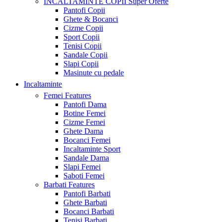
INCALTAMINTE COPII
Super Oferte
Pantofi Copii
Ghete & Bocanci
Cizme Copii
Sport Copii
Tenisi Copii
Sandale Copii
Slapi Copii
Masinute cu pedale
Incaltaminte
Femei
Features
Pantofi Dama
Botine Femei
Cizme Femei
Ghete Dama
Bocanci Femei
Incaltaminte Sport
Sandale Dama
Slapi Femei
Saboti Femei
Barbati
Features
Pantofi Barbati
Ghete Barbati
Bocanci Barbati
Tenisi Barbati