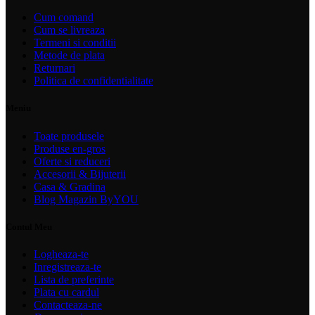
Cum comand
Cum se livreaza
Termeni si conditii
Metode de plata
Returnari
Politica de confidentialitate
Meniu
Toate produsele
Produse en-gros
Oferte si reduceri
Accesorii & Bijuterii
Casa & Gradina
Blog Magazin ByYOU
Contul Meu
Logheaza-te
Inregistreaza-te
Lista de preferinte
Plata cu cardul
Contacteaza-ne