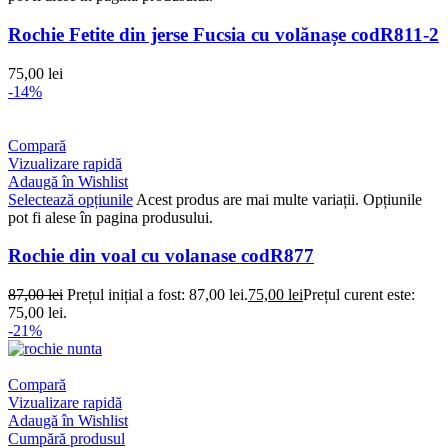
Rochie Fetite din jerse Fucsia cu volănașe codR811-2
75,00
lei
-14%
Compară
Vizualizare rapidă
Adaugă în Wishlist
Selectează opțiunile
Acest produs are mai multe variații. Opțiunile
pot fi alese în pagina produsului.
Rochie din voal cu volanase codR877
87,00
lei
Prețul inițial a fost: 87,00 lei.
75,00
lei
Prețul curent este:
75,00 lei.
-21%
Compară
Vizualizare rapidă
Adaugă în Wishlist
Cumpără produsul