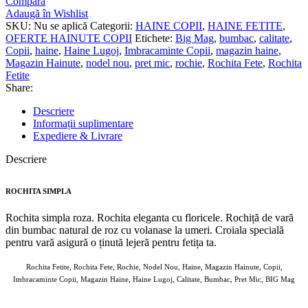
Compară
Adaugă în Wishlist
SKU:
Nu se aplică
Categorii:
HAINE COPII
,
HAINE FETITE
,
OFERTE HAINUTE COPII
Etichete:
Big Mag
,
bumbac
,
calitate
,
Copii
,
haine
,
Haine Lugoj
,
Imbracaminte Copii
,
magazin haine
,
Magazin Hainute
,
nodel nou
,
pret mic
,
rochie
,
Rochita Fete
,
Rochita
Fetite
Share:
Descriere
Informații suplimentare
Expediere & Livrare
Descriere
ROCHITA SIMPLA
Rochita simpla roza. Rochita eleganta cu floricele. Rochiță de vară
din bumbac natural de roz cu volanase la umeri. Croiala specială
pentru vară asigură o ținută lejeră pentru fetița ta.
Rochita Fetite, Rochita Fete, Rochie, Nodel Nou, Haine, Magazin Hainute, Copii,
Imbracaminte Copii, Magazin Haine, Haine Lugoj, Calitate, Bumbac, Pret Mic, BIG Mag