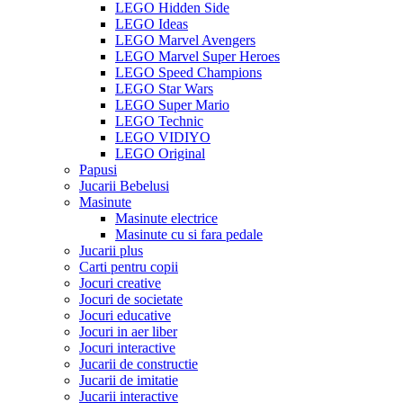
LEGO Hidden Side
LEGO Ideas
LEGO Marvel Avengers
LEGO Marvel Super Heroes
LEGO Speed Champions
LEGO Star Wars
LEGO Super Mario
LEGO Technic
LEGO VIDIYO
LEGO Original
Papusi
Jucarii Bebelusi
Masinute
Masinute electrice
Masinute cu si fara pedale
Jucarii plus
Carti pentru copii
Jocuri creative
Jocuri de societate
Jocuri educative
Jocuri in aer liber
Jocuri interactive
Jucarii de constructie
Jucarii de imitatie
Jucarii interactive