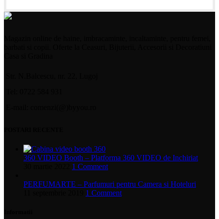
Magazin online de haine, imbracaminte, incaltaminte, pentru femei,
barbati si copii. Oferte la Ceasuri, Bijuterii, Accesorii si Decoratiuni
Casa si Gradina
Str. N.Balcescu, nr. 22, Lugoj
Tel: 0722 584 931
E-mail: comenzi(@)byyou.ro
POSTARI RECENTE
360 VIDEO Booth – Platforma 360 VIDEO de Inchiriat
30 martie 2022
1 Comment
PERFUMARTE – Parfumuri pentru Camera si Hoteluri
11 septembrie 2019
1 Comment
Informatii