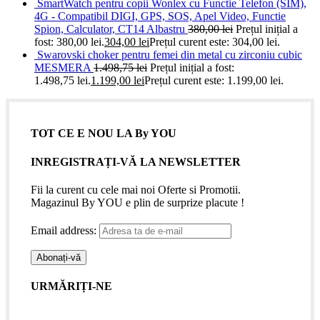
SmartWatch pentru copii Wonlex cu Functie Telefon (SIM),
4G - Compatibil DIGI, GPS, SOS, Apel Video, Functie
Spion, Calculator, CT14 Albastru
380,00
lei
Prețul inițial a
fost: 380,00 lei.
304,00
lei
Prețul curent este: 304,00 lei.
Swarovski choker pentru femei din metal cu zirconiu cubic
MESMERA
1.498,75
lei
Prețul inițial a fost:
1.498,75 lei.
1.199,00
lei
Prețul curent este: 1.199,00 lei.
TOT CE E NOU LA By YOU
INREGISTRAȚI-VĂ LA NEWSLETTER
Fii la curent cu cele mai noi Oferte si Promotii.
Magazinul By YOU e plin de surprize placute !
Email address:
URMĂRIȚI-NE