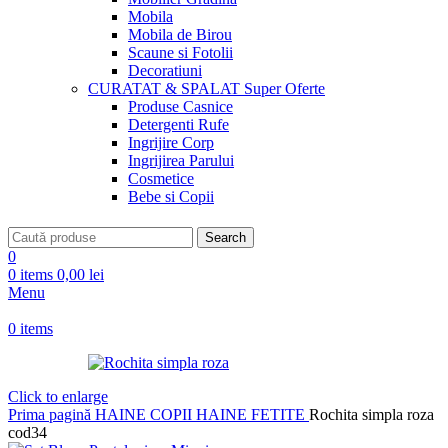
Mobila
Mobila de Birou
Scaune si Fotolii
Decoratiuni
CURATAT & SPALAT
Super Oferte
Produse Casnice
Detergenti Rufe
Ingrijire Corp
Ingrijirea Parului
Cosmetice
Bebe si Copii
Search
0
0
items
0,00
lei
Menu
0
items
Click to enlarge
Prima pagină
HAINE COPII
HAINE FETITE
Rochita simpla roza
cod34