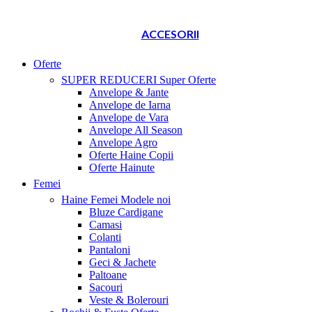
ACCESORII
Oferte
SUPER REDUCERI
Super Oferte
Anvelope & Jante
Anvelope de Iarna
Anvelope de Vara
Anvelope All Season
Anvelope Agro
Oferte Haine Copii
Oferte Hainute
Femei
Haine Femei
Modele noi
Bluze Cardigane
Camasi
Colanti
Pantaloni
Geci & Jachete
Paltoane
Sacouri
Veste & Bolerouri