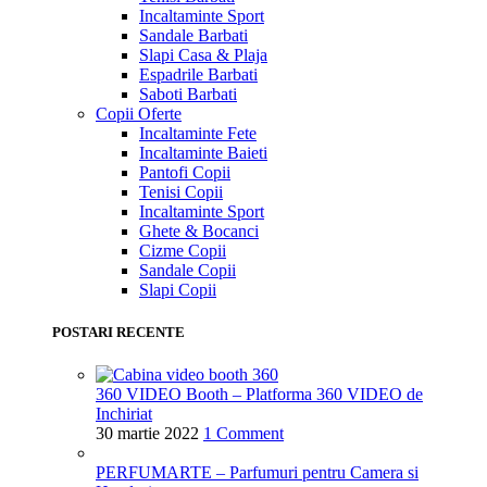
Incaltaminte Sport
Sandale Barbati
Slapi Casa & Plaja
Espadrile Barbati
Saboti Barbati
Copii
Oferte
Incaltaminte Fete
Incaltaminte Baieti
Pantofi Copii
Tenisi Copii
Incaltaminte Sport
Ghete & Bocanci
Cizme Copii
Sandale Copii
Slapi Copii
POSTARI RECENTE
360 VIDEO Booth – Platforma 360 VIDEO de
Inchiriat
30 martie 2022
1 Comment
PERFUMARTE – Parfumuri pentru Camera si