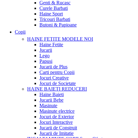
Genti & Rucasc
Curele Barbati
Haine Sport
Tricouri Barbati
Butoni & Papioane
Copii
HAINE FETITE
MODELE NOI
Haine Fetite
Jucarii
Lego
Papusi
Jucarii de Plus
Carti pentru Copii
Jocuri Creative
Jocuri de Societate
HAINE BAIETI
REDUCERI
Haine Baieti
Jucarii Bebe
Masinute
Masinute electrice
Jocuri de Exterior
Jocuri Interactive
Jucarii de Construit
Jucarii de Imitatie