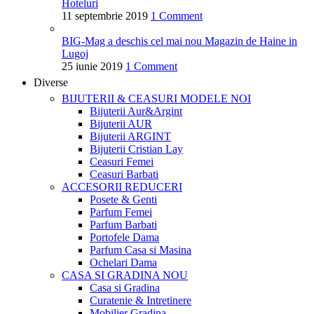
Hoteluri
11 septembrie 2019
1 Comment
BIG-Mag a deschis cel mai nou Magazin de Haine in
Lugoj
25 iunie 2019
1 Comment
Diverse
BIJUTERII & CEASURI
MODELE NOI
Bijuterii Aur&Argint
Bijuterii AUR
Bijuterii ARGINT
Bijuterii Cristian Lay
Ceasuri Femei
Ceasuri Barbati
ACCESORII
REDUCERI
Posete & Genti
Parfum Femei
Parfum Barbati
Portofele Dama
Parfum Casa si Masina
Ochelari Dama
CASA SI GRADINA
NOU
Casa si Gradina
Curatenie & Intretinere
Mobilier Gradina