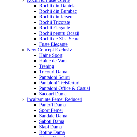
Rochii & Fuste
Oferte
Rochii din Dantela
Rochii din Bumbac
Rochii din Jerseu
Rochii Tricotate
Rochii Elegante
Rochii pentru Ocazii
Rochii de Zi si Seara
Fuste Elegante
New Concept
Exclusiv
Haine Sport
Haine de Vara
Trening
Tricouri Dama
Pantaloni Scurti
Pantaloni Treisferturi
Pantaloni Office & Casual
Sacouri Dama
Incaltaminte Femei
Reduceri
Pantofi Dama
Sport Femei
Sandale Dama
Saboti Dama
Slapi Dama
Botine Dama