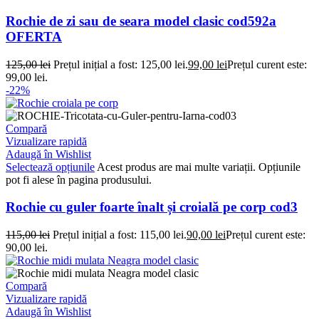
Rochie de zi sau de seara model clasic cod592a
OFERTA
125,00
lei
Prețul inițial a fost: 125,00 lei.
99,00
lei
Prețul curent este:
99,00 lei.
-22%
Compară
Vizualizare rapidă
Adaugă în Wishlist
Selectează opțiunile
Acest produs are mai multe variații. Opțiunile
pot fi alese în pagina produsului.
Rochie cu guler foarte înalt și croială pe corp cod3
115,00
lei
Prețul inițial a fost: 115,00 lei.
90,00
lei
Prețul curent este:
90,00 lei.
Compară
Vizualizare rapidă
Adaugă în Wishlist