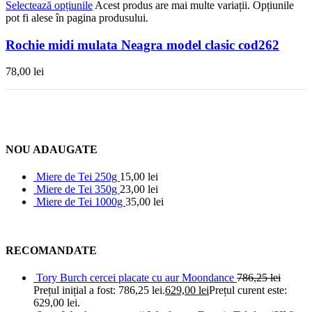
Selectează opțiunile
Acest produs are mai multe variații. Opțiunile
pot fi alese în pagina produsului.
Rochie midi mulata Neagra model clasic cod262
78,00
lei
NOU ADAUGATE
Miere de Tei 250g
15,00
lei
Miere de Tei 350g
23,00
lei
Miere de Tei 1000g
35,00
lei
RECOMANDATE
Tory Burch cercei placate cu aur Moondance
786,25
lei
Prețul inițial a fost: 786,25 lei.
629,00
lei
Prețul curent este:
629,00 lei.