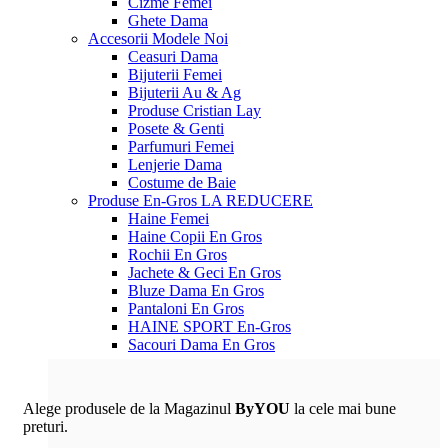
Cizme Femei
Ghete Dama
Accesorii
Modele Noi
Ceasuri Dama
Bijuterii Femei
Bijuterii Au & Ag
Produse Cristian Lay
Posete & Genti
Parfumuri Femei
Lenjerie Dama
Costume de Baie
Produse En-Gros
LA REDUCERE
Haine Femei
Haine Copii En Gros
Rochii En Gros
Jachete & Geci En Gros
Bluze Dama En Gros
Pantaloni En Gros
HAINE SPORT En-Gros
Sacouri Dama En Gros
Alege produsele de la Magazinul
ByYOU
la cele mai bune
preturi.