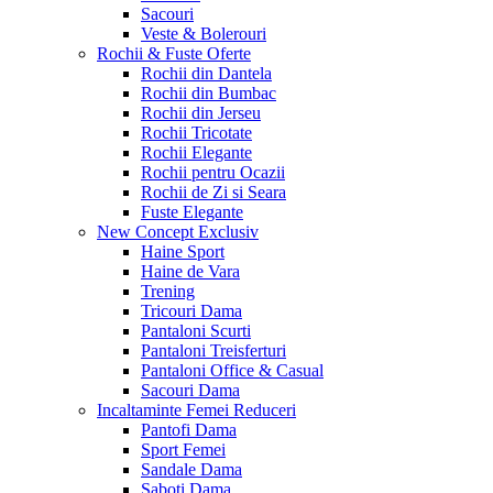
Sacouri
Veste & Bolerouri
Rochii & Fuste
Oferte
Rochii din Dantela
Rochii din Bumbac
Rochii din Jerseu
Rochii Tricotate
Rochii Elegante
Rochii pentru Ocazii
Rochii de Zi si Seara
Fuste Elegante
New Concept
Exclusiv
Haine Sport
Haine de Vara
Trening
Tricouri Dama
Pantaloni Scurti
Pantaloni Treisferturi
Pantaloni Office & Casual
Sacouri Dama
Incaltaminte Femei
Reduceri
Pantofi Dama
Sport Femei
Sandale Dama
Saboti Dama