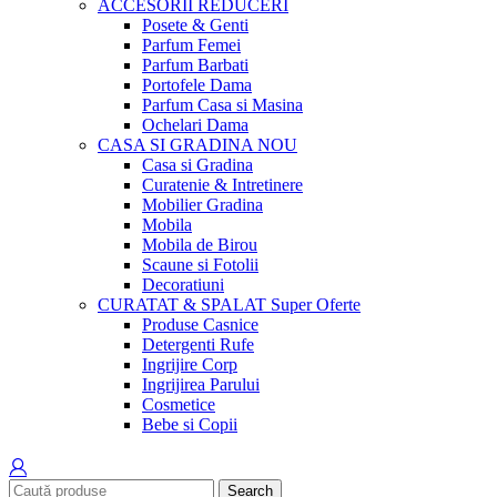
ACCESORII
REDUCERI
Posete & Genti
Parfum Femei
Parfum Barbati
Portofele Dama
Parfum Casa si Masina
Ochelari Dama
CASA SI GRADINA
NOU
Casa si Gradina
Curatenie & Intretinere
Mobilier Gradina
Mobila
Mobila de Birou
Scaune si Fotolii
Decoratiuni
CURATAT & SPALAT
Super Oferte
Produse Casnice
Detergenti Rufe
Ingrijire Corp
Ingrijirea Parului
Cosmetice
Bebe si Copii
Search