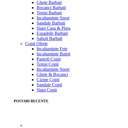
Ghete Barbati
Bocanci Barbati
Tenisi Barbati
Incaltaminte Sport
Sandale Barbati
Slapi Casa & Plaja
Espadrile Barbati
Saboti Barbati
Copii
Oferte
Incaltaminte Fete
Incaltaminte Baieti
Pantofi Copii
Tenisi Copii
Incaltaminte Sport
Ghete & Bocanci
Cizme Copii
Sandale Copii
Slapi Copii
POSTARI RECENTE