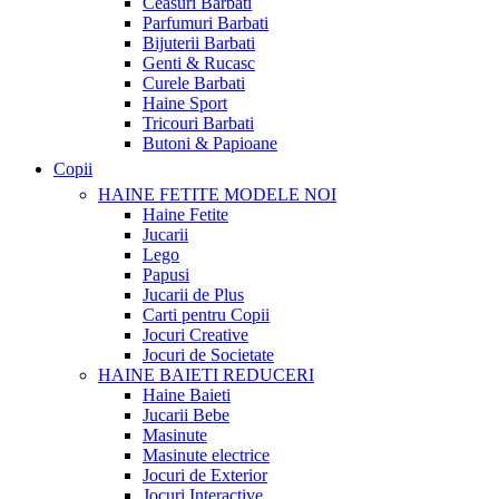
Ceasuri Barbati
Parfumuri Barbati
Bijuterii Barbati
Genti & Rucasc
Curele Barbati
Haine Sport
Tricouri Barbati
Butoni & Papioane
Copii
HAINE FETITE
MODELE NOI
Haine Fetite
Jucarii
Lego
Papusi
Jucarii de Plus
Carti pentru Copii
Jocuri Creative
Jocuri de Societate
HAINE BAIETI
REDUCERI
Haine Baieti
Jucarii Bebe
Masinute
Masinute electrice
Jocuri de Exterior
Jocuri Interactive