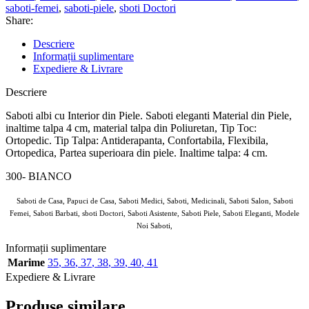
saboti-femei
,
saboti-piele
,
sboti Doctori
Share:
Descriere
Informații suplimentare
Expediere & Livrare
Descriere
Saboti albi cu Interior din Piele. Saboti eleganti Material din Piele,
inaltime talpa 4 cm, material talpa din Poliuretan, Tip Toc:
Ortopedic. Tip Talpa: Antiderapanta, Confortabila, Flexibila,
Ortopedica, Partea superioara din piele. Inaltime talpa: 4 cm.
300- BIANCO
Saboti de Casa, Papuci de Casa, Saboti Medici, Saboti, Medicinali, Saboti Salon, Saboti
Femei, Saboti Barbati, sboti Doctori, Saboti Asistente, Saboti Piele, Saboti Eleganti, Modele
Noi Saboti,
Informații suplimentare
Marime
35
,
36
,
37
,
38
,
39
,
40
,
41
Expediere & Livrare
Produse similare