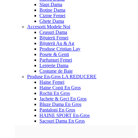
Slapi Dama
Botine Dama
Cizme Femei
Ghete Dama
Accesorii
Modele Noi
Ceasuri Dama
Bijuterii Femei
Bijuterii Au & Ag
Produse Cristian Lay
Posete & Genti
Parfumuri Femei
Lenjerie Dama
Costume de Baie
Produse En-Gros
LA REDUCERE
Haine Femei
Haine Copii En Gros
Rochii En Gros
Jachete & Geci En Gros
Bluze Dama En Gros
Pantaloni En Gros
HAINE SPORT En-Gros
Sacouri Dama En Gros