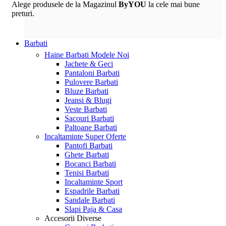
Alege produsele de la Magazinul
ByYOU
la cele mai bune
preturi.
Barbati
Haine Barbati
Modele Noi
Jachete & Geci
Pantaloni Barbati
Pulovere Barbati
Bluze Barbati
Jeansi & Blugi
Veste Barbati
Sacouri Barbati
Paltoane Barbati
Incaltaminte
Super Oferte
Pantofi Barbati
Ghete Barbati
Bocanci Barbati
Tenisi Barbati
Incaltaminte Sport
Espadrile Barbati
Sandale Barbati
Slapi Paja & Casa
Accesorii
Diverse