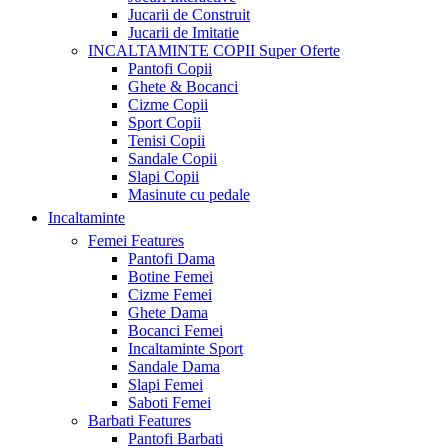
Jucarii de Construit
Jucarii de Imitatie
INCALTAMINTE COPII
Super Oferte
Pantofi Copii
Ghete & Bocanci
Cizme Copii
Sport Copii
Tenisi Copii
Sandale Copii
Slapi Copii
Masinute cu pedale
Incaltaminte
Femei
Features
Pantofi Dama
Botine Femei
Cizme Femei
Ghete Dama
Bocanci Femei
Incaltaminte Sport
Sandale Dama
Slapi Femei
Saboti Femei
Barbati
Features
Pantofi Barbati