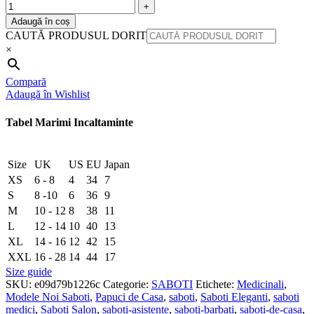
Adaugă în coș
CAUTĂ PRODUSUL DORIT
×
Compară
Adaugă în Wishlist
Tabel Marimi Incaltaminte
Size
UK
US
EU
Japan
XS
6 - 8
4
34
7
S
8 -10
6
36
9
M
10 - 12
8
38
11
L
12 - 14
10
40
13
XL
14 - 16
12
42
15
XXL
16 - 28
14
44
17
Size guide
SKU:
e09d79b1226c
Categorie:
SABOTI
Etichete:
Medicinali
,
Modele Noi Saboti
,
Papuci de Casa
,
saboti
,
Saboti Eleganti
,
saboti
medici
,
Saboti Salon
,
saboti-asistente
,
saboti-barbati
,
saboti-de-casa
,