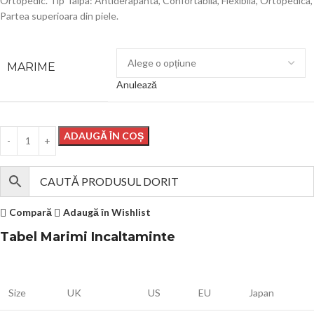
Ortopedic. Tip Talpa: Antiderapanta, Confortabila, Flexibila, Ortopedica,
Partea superioara din piele.
MARIME
Anulează
ADAUGĂ ÎN COȘ
Compară
Adaugă în Wishlist
Tabel Marimi Incaltaminte
Size
UK
US
EU
Japan