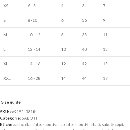
XS
6 - 8
4
34
7
S
8 -10
6
36
9
M
10 - 12
8
38
11
L
12 - 14
10
40
13
XL
14 - 16
12
42
15
XXL
16 - 28
14
44
17
Size guide
SKU:
ca91924381fb
Categorie:
SABOTI
Etichete:
incaltaminte
,
saboti-asistente
,
saboti-barbati
,
saboti-copii
,