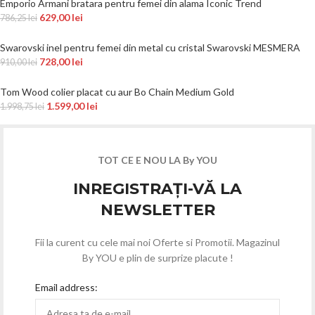
Emporio Armani bratara pentru femei din alama Iconic Trend
629,00
lei
786,25
lei
Swarovski inel pentru femei din metal cu cristal Swarovski MESMERA
728,00
lei
910,00
lei
Tom Wood colier placat cu aur Bo Chain Medium Gold
1.599,00
lei
1.998,75
lei
TOT CE E NOU LA By YOU
INREGISTRAȚI-VĂ LA
NEWSLETTER
Fii la curent cu cele mai noi Oferte si Promotii. Magazinul
By YOU e plin de surprize placute !
Email address: