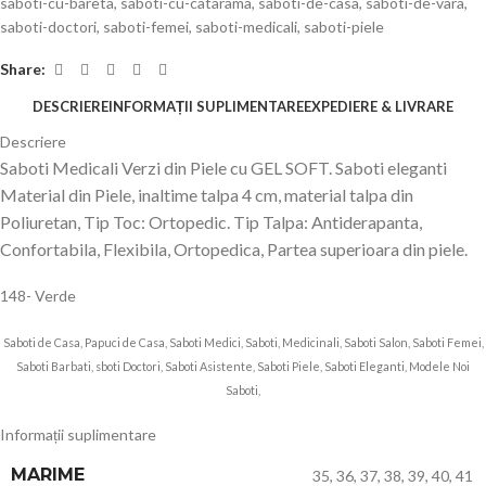
saboti-cu-bareta
,
saboti-cu-catarama
,
saboti-de-casa
,
saboti-de-vara
,
saboti-doctori
,
saboti-femei
,
saboti-medicali
,
saboti-piele
Share:
DESCRIERE
INFORMAȚII SUPLIMENTARE
EXPEDIERE & LIVRARE
Descriere
Saboti Medicali Verzi din Piele cu GEL SOFT. Saboti eleganti
Material din Piele, inaltime talpa 4 cm, material talpa din
Poliuretan, Tip Toc: Ortopedic. Tip Talpa: Antiderapanta,
Confortabila, Flexibila, Ortopedica, Partea superioara din piele.
148- Verde
Saboti de Casa, Papuci de Casa, Saboti Medici, Saboti, Medicinali, Saboti Salon, Saboti Femei,
Saboti Barbati, sboti Doctori, Saboti Asistente, Saboti Piele, Saboti Eleganti, Modele Noi
Saboti,
Informații suplimentare
MARIME
35
,
36
,
37
,
38
,
39
,
40
,
41