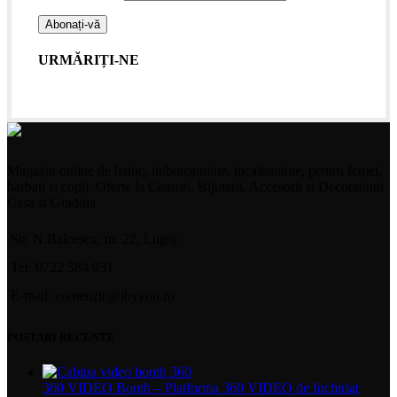
URMĂRIȚI-NE
Magazin online de haine, imbracaminte, incaltaminte, pentru femei,
barbati si copii. Oferte la Ceasuri, Bijuterii, Accesorii si Decoratiuni
Casa si Gradina
Str. N.Balcescu, nr. 22, Lugoj
Tel: 0722 584 931
E-mail: comenzi(@)byyou.ro
POSTARI RECENTE
360 VIDEO Booth – Platforma 360 VIDEO de Inchiriat