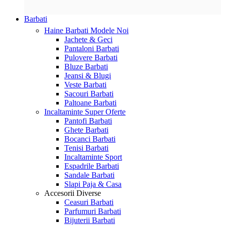
Barbati
Haine Barbati
Modele Noi
Jachete & Geci
Pantaloni Barbati
Pulovere Barbati
Bluze Barbati
Jeansi & Blugi
Veste Barbati
Sacouri Barbati
Paltoane Barbati
Incaltaminte
Super Oferte
Pantofi Barbati
Ghete Barbati
Bocanci Barbati
Tenisi Barbati
Incaltaminte Sport
Espadrile Barbati
Sandale Barbati
Slapi Paja & Casa
Accesorii
Diverse
Ceasuri Barbati
Parfumuri Barbati
Bijuterii Barbati