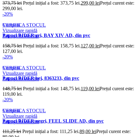
373,75
lei
Prețul inițial a fost: 373,75 lei.
299,00
lei
Prețul curent este:
299,00 lei.
-20%
Compară
VERIFICA STOCUL
Vizualizare rapidă
Papuci RIDER gri, BAY XIV AD, din pvc
Adaugă în Wishlist
158,75
lei
Prețul inițial a fost: 158,75 lei.
127,00
lei
Prețul curent este:
127,00 lei.
-20%
Compară
VERIFICA STOCUL
Vizualizare rapidă
Papuci RIDER bej, 8363233, din pvc
Adaugă în Wishlist
148,75
lei
Prețul inițial a fost: 148,75 lei.
119,00
lei
Prețul curent este:
119,00 lei.
-20%
Compară
VERIFICA STOCUL
Vizualizare rapidă
Papuci RIDER negri, FEEL SLIDE AD, din pvc
Adaugă în Wishlist
111,25
lei
Prețul inițial a fost: 111,25 lei.
89,00
lei
Prețul curent este:
89,00 lei.