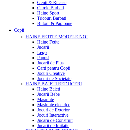
Genti & Rucasc
Curele Barbati
Haine Sport
Tricouri Barbati
Butoni & Papioane
Copii
HAINE FETITE
MODELE NOI
Haine Fetite
Jucarii
Lego
Papusi
Jucarii de Plus
Carti pentru Copii
Jocuri Creative
Jocuri de Societate
HAINE BAIETI
REDUCERI
Haine Baieti
Jucarii Bebe
Masinute
Masinute electrice
Jocuri de Exterior
Jocuri Interactive
Jucarii de Construit
Jucarii de Imitatie