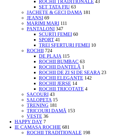
ROCHII TRADITIONALE
43
SET TATA FIU
63
JACHETE & GECI DAMA
181
JEANSI
69
MARIMI MARI
111
PANTALONI
347
SCURTI FEMEI
60
SPORT
41
TREI SFERTURI FEMEI
10
ROCHII
724
DE PLAJA
115
ROCHII BUMBAC
63
ROCHII DANTELĂ
1
ROCHII DE ZI SI DE SEARA
23
ROCHII ELEGANTE
142
ROCHII JERSE
14
ROCHII TRICOTATE
4
SACOURI
43
SALOPETA
15
TRENING
181
TRICOURI DAMĂ
153
VESTE
36
HAPPY DAY
7
IE CAMASA ROCHIE
681
ROCHII TRADITIONALE
198