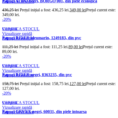
Papuci ALDO negri, BORGO 001, din piele ecologica
Adaugă în Wishlist
436,25
lei
Prețul inițial a fost: 436,25 lei.
349,00
lei
Prețul curent este:
349,00 lei.
-20%
Compară
VERIFICA STOCUL
Vizualizare rapidă
Papuci RIDER bleumarin, 1249183, din pvc
Adaugă în Wishlist
111,25
lei
Prețul inițial a fost: 111,25 lei.
89,00
lei
Prețul curent este:
89,00 lei.
-20%
Compară
VERIFICA STOCUL
Vizualizare rapidă
Papuci RIDER negri, 8363235, din pvc
Adaugă în Wishlist
158,75
lei
Prețul inițial a fost: 158,75 lei.
127,00
lei
Prețul curent este:
127,00 lei.
-20%
Compară
VERIFICA STOCUL
Vizualizare rapidă
Papuci GRYXX negri, 60031, din piele intoarsa
Adaugă în Wishlist