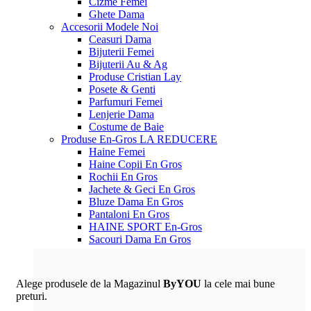
Cizme Femei
Ghete Dama
Accesorii
Modele Noi
Ceasuri Dama
Bijuterii Femei
Bijuterii Au & Ag
Produse Cristian Lay
Posete & Genti
Parfumuri Femei
Lenjerie Dama
Costume de Baie
Produse En-Gros
LA REDUCERE
Haine Femei
Haine Copii En Gros
Rochii En Gros
Jachete & Geci En Gros
Bluze Dama En Gros
Pantaloni En Gros
HAINE SPORT En-Gros
Sacouri Dama En Gros
Alege produsele de la Magazinul
ByYOU
la cele mai bune
preturi.