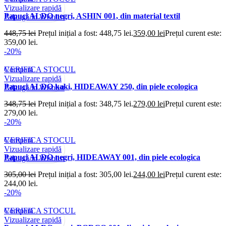
Vizualizare rapidă
Papuci ALDO negri, ASHIN 001, din material textil
Adaugă în Wishlist
448,75
lei
Prețul inițial a fost: 448,75 lei.
359,00
lei
Prețul curent este:
359,00 lei.
-20%
Compară
VERIFICA STOCUL
Vizualizare rapidă
Papuci ALDO kaki, HIDEAWAY 250, din piele ecologica
Adaugă în Wishlist
348,75
lei
Prețul inițial a fost: 348,75 lei.
279,00
lei
Prețul curent este:
279,00 lei.
-20%
Compară
VERIFICA STOCUL
Vizualizare rapidă
Papuci ALDO negri, HIDEAWAY 001, din piele ecologica
Adaugă în Wishlist
305,00
lei
Prețul inițial a fost: 305,00 lei.
244,00
lei
Prețul curent este:
244,00 lei.
-20%
Compară
VERIFICA STOCUL
Vizualizare rapidă