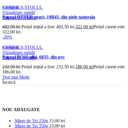
Compară
VERIFICA STOCUL
Vizualizare rapidă
Papuci OTTER negri, 19B45, din piele naturala
Adaugă în Wishlist
402,50
lei
Prețul inițial a fost: 402,50 lei.
322,00
lei
Prețul curent este:
322,00 lei.
-20%
Compară
VERIFICA STOCUL
Vizualizare rapidă
Papuci BOSS albi, 6835, din pvc
Adaugă în Wishlist
232,50
lei
Prețul inițial a fost: 232,50 lei.
186,00
lei
Prețul curent este:
186,00 lei.
Vezi mai Multe
Încarcă
NOU ADAUGATE
Miere de Tei 250g
15,00
lei
Miere de Tei 350g
23,00
lei