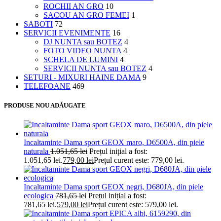
ROCHII AN GRO
10
SACOU AN GRO FEMEI
1
SABOTI
72
SERVICII EVENIMENTE
16
DJ NUNTA sau BOTEZ
4
FOTO VIDEO NUNTA
4
SCHELA DE LUMINI
4
SERVICII NUNTA sau BOTEZ
4
SETURI - MIXURI HAINE DAMA
9
TELEFOANE
469
PRODUSE NOU ADĂUGATE
Incaltaminte Dama sport GEOX maro, D6500A, din piele
naturala
1.051,65
lei
Prețul inițial a fost:
1.051,65 lei.
779,00
lei
Prețul curent este: 779,00 lei.
Incaltaminte Dama sport GEOX negri, D680JA, din piele
ecologica
781,65
lei
Prețul inițial a fost:
781,65 lei.
579,00
lei
Prețul curent este: 579,00 lei.