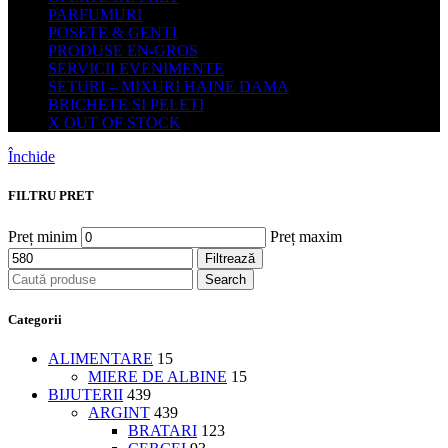
PARFUMURI
POSETE & GENTI
PRODUSE EN-GROS
SERVICII EVENIMENTE
SETURI – MIXURI HAINE DAMA
BRICHETE SI PELETI
X OUT OF STOCK
Închide
FILTRU PRET
Preț minim
Preț maxim
Filtrează
Search
Categorii
ALIMENTARE
15
MIERE DE ALBINE
15
BIJUTERII
439
ARGINT
439
BRATARI
123