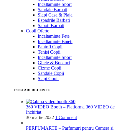
Incaltaminte Sport
Sandale Barbati
Slapi Casa & Plaja
Espadrile Barbati
Saboti Barbati
Copii
Oferte
Incaltaminte Fete
Incaltaminte Baieti
Pantofi Copii
Tenisi Copii
Incaltaminte Sport
Ghete & Bocanci
Cizme Copii
Sandale Copii
Slapi Copii
POSTARI RECENTE
360 VIDEO Booth – Platforma 360 VIDEO de
Inchiriat
30 martie 2022
1 Comment
PERFUMARTE – Parfumuri pentru Camera si