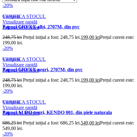
-20%
Compară
VERIFICA STOCUL
Vizualizare rapidă
Papuci GRYXX albi, 2707M, din pvc
Adaugă în Wishlist
248,75
lei
Prețul inițial a fost: 248,75 lei.
199,00
lei
Prețul curent este:
199,00 lei.
-20%
Compară
VERIFICA STOCUL
Vizualizare rapidă
Papuci GRYXX negri, 2707M, din pvc
Adaugă în Wishlist
248,75
lei
Prețul inițial a fost: 248,75 lei.
199,00
lei
Prețul curent este:
199,00 lei.
-20%
Compară
VERIFICA STOCUL
Vizualizare rapidă
Papuci ALDO negri, KENDO 001, din piele naturala
Adaugă în Wishlist
686,25
lei
Prețul inițial a fost: 686,25 lei.
549,00
lei
Prețul curent este:
549,00 lei.
-20%