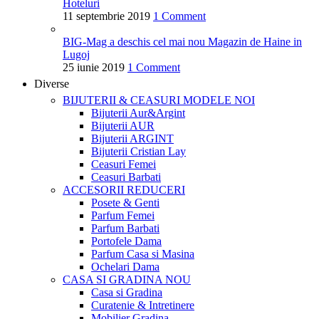
Hoteluri
11 septembrie 2019
1 Comment
BIG-Mag a deschis cel mai nou Magazin de Haine in
Lugoj
25 iunie 2019
1 Comment
Diverse
BIJUTERII & CEASURI
MODELE NOI
Bijuterii Aur&Argint
Bijuterii AUR
Bijuterii ARGINT
Bijuterii Cristian Lay
Ceasuri Femei
Ceasuri Barbati
ACCESORII
REDUCERI
Posete & Genti
Parfum Femei
Parfum Barbati
Portofele Dama
Parfum Casa si Masina
Ochelari Dama
CASA SI GRADINA
NOU
Casa si Gradina
Curatenie & Intretinere
Mobilier Gradina