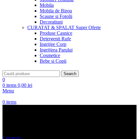
Mobila
Mobila de Birou
Scaune si Fotolii
Decoratiuni
CURATAT & SPALAT
Super Oferte
Produse Casnice
Detergenti Rufe
Ingrijire Corp
Ingrijirea Parului
Cosmetice
Bebe si Copii
Search
0
0
items
0,00
lei
Menu
0
items
Papuci de Casa
Categorii