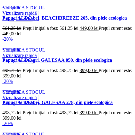
Compară
VERIFICA STOCUL
Vizualizare rapidă
Papuci ALDO bej, BEACHBREEZE 265, din piele ecologica
Adaugă în Wishlist
561,25
lei
Prețul inițial a fost: 561,25 lei.
449,00
lei
Prețul curent este:
449,00 lei.
-20%
Compară
VERIFICA STOCUL
Vizualizare rapidă
Papuci ALDO gri, GALESAA 050, din piele ecologica
Adaugă în Wishlist
498,75
lei
Prețul inițial a fost: 498,75 lei.
399,00
lei
Prețul curent este:
399,00 lei.
-20%
Compară
VERIFICA STOCUL
Vizualizare rapidă
Papuci ALDO bej, GALESAA 278, din piele ecologica
Adaugă în Wishlist
498,75
lei
Prețul inițial a fost: 498,75 lei.
399,00
lei
Prețul curent este:
399,00 lei.
-20%
Compară
VERIFICA STOCUL