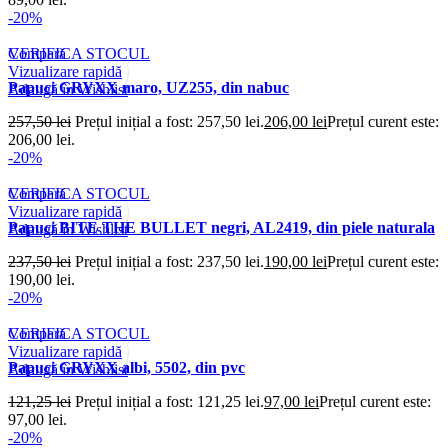
-20%
Compară
VERIFICA STOCUL
Vizualizare rapidă
Papuci GRYXX maro, UZ255, din nabuc
Adaugă în Wishlist
257,50
lei
Prețul inițial a fost: 257,50 lei.
206,00
lei
Prețul curent este:
206,00 lei.
-20%
Compară
VERIFICA STOCUL
Vizualizare rapidă
Papuci BITE THE BULLET negri, AL2419, din piele naturala
Adaugă în Wishlist
237,50
lei
Prețul inițial a fost: 237,50 lei.
190,00
lei
Prețul curent este:
190,00 lei.
-20%
Compară
VERIFICA STOCUL
Vizualizare rapidă
Papuci GRYXX albi, 5502, din pvc
Adaugă în Wishlist
121,25
lei
Prețul inițial a fost: 121,25 lei.
97,00
lei
Prețul curent este:
97,00 lei.
-20%