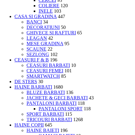
CERCEI
93
COLIERE
120
INELE
103
CASA SI GRADINA
447
BANCI
34
DECORATIUNI
50
GHIVECE SI RAFTURI
65
LEAGAN
42
MESE GRADINA
95
SCAUNE
22
SEZLONG
102
CEASURI F & B
196
CEASURI BARBATI
10
CEASURI FEMEI
101
SMARTWATCH
85
DE STERS
30
HAINE BARBATI
1680
BLUZE BARBATI
136
JACHETE & GECI BARBATI
43
PANTALONI BARBATI
118
PANTALONI SPORT
118
SPORT BARBATI
115
TRICOURI BARBATI
1268
HAINE COPII
645
HAINE BAIETI
196