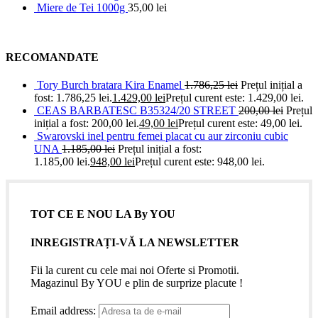
Miere de Tei 1000g
35,00
lei
RECOMANDATE
Tory Burch bratara Kira Enamel
1.786,25
lei
Prețul inițial a
fost: 1.786,25 lei.
1.429,00
lei
Prețul curent este: 1.429,00 lei.
CEAS BARBATESC B35324/20 STREET
200,00
lei
Prețul
inițial a fost: 200,00 lei.
49,00
lei
Prețul curent este: 49,00 lei.
Swarovski inel pentru femei placat cu aur zirconiu cubic
UNA
1.185,00
lei
Prețul inițial a fost:
1.185,00 lei.
948,00
lei
Prețul curent este: 948,00 lei.
TOT CE E NOU LA By YOU
INREGISTRAȚI-VĂ LA NEWSLETTER
Fii la curent cu cele mai noi Oferte si Promotii.
Magazinul By YOU e plin de surprize placute !
Email address: