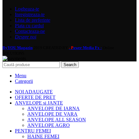
Logheaza-te
Inregistreaza-te
Lista de preferinte
Plata cu cardul
Contacteaza-ne
Despre noi
ByYOU Magazin
2019 CREATED BY
ower Media Fx -
Online
- P
SOLUTIONS.
Search
Menu
Categorii
NOI ADAUGATE
OFERTE DE PRET
ANVELOPE si JANTE
ANVELOPE DE IARNA
ANVELOPE DE VARA
ANVELOPE ALL SEASON
ANVELOPE AGRO
PENTRU FEMEI
HAINE FEMEI