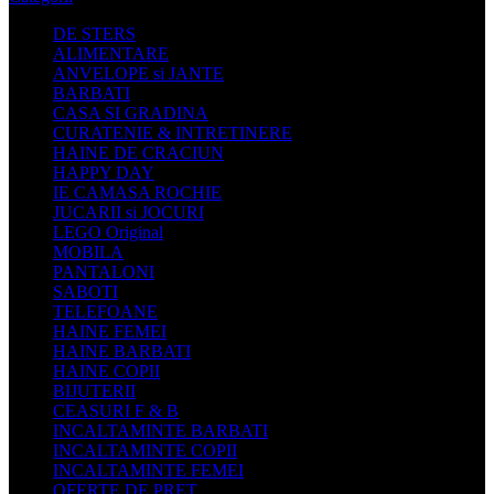
DE STERS
ALIMENTARE
ANVELOPE si JANTE
BARBATI
CASA SI GRADINA
CURATENIE & INTRETINERE
HAINE DE CRACIUN
HAPPY DAY
IE CAMASA ROCHIE
JUCARII si JOCURI
LEGO Original
MOBILA
PANTALONI
SABOTI
TELEFOANE
HAINE FEMEI
HAINE BARBATI
HAINE COPII
BIJUTERII
CEASURI F & B
INCALTAMINTE BARBATI
INCALTAMINTE COPII
INCALTAMINTE FEMEI
OFERTE DE PRET