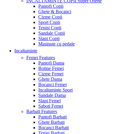
INCALTAMINTE COPII
Super Oferte
Pantofi Copii
Ghete & Bocanci
Cizme Copii
Sport Copii
Tenisi Copii
Sandale Copii
Slapi Copii
Masinute cu pedale
Incaltaminte
Femei
Features
Pantofi Dama
Botine Femei
Cizme Femei
Ghete Dama
Bocanci Femei
Incaltaminte Sport
Sandale Dama
Slapi Femei
Saboti Femei
Barbati
Features
Pantofi Barbati
Ghete Barbati
Bocanci Barbati
Tenisi Barbati