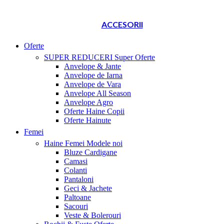
ACCESORII
Oferte
SUPER REDUCERI
Super Oferte
Anvelope & Jante
Anvelope de Iarna
Anvelope de Vara
Anvelope All Season
Anvelope Agro
Oferte Haine Copii
Oferte Hainute
Femei
Haine Femei
Modele noi
Bluze Cardigane
Camasi
Colanti
Pantaloni
Geci & Jachete
Paltoane
Sacouri
Veste & Bolerouri