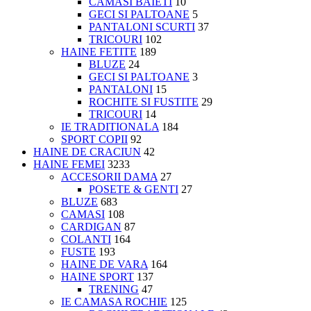
CAMASI BAIETI
10
GECI SI PALTOANE
5
PANTALONI SCURTI
37
TRICOURI
102
HAINE FETITE
189
BLUZE
24
GECI SI PALTOANE
3
PANTALONI
15
ROCHITE SI FUSTITE
29
TRICOURI
14
IE TRADITIONALA
184
SPORT COPII
92
HAINE DE CRACIUN
42
HAINE FEMEI
3233
ACCESORII DAMA
27
POSETE & GENTI
27
BLUZE
683
CAMASI
108
CARDIGAN
87
COLANTI
164
FUSTE
193
HAINE DE VARA
164
HAINE SPORT
137
TRENING
47
IE CAMASA ROCHIE
125