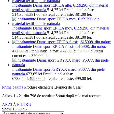
Incaltaminte Dama sport EPICA albi, 6159290, din material
textil si piele naturala
514,35
lei
Prețul inițial a fost:
514,35 lei.
381,00
lei
Prețul curent este: 381,00 lei.
Incaltaminte Dama sport EPICA mov, 6159290, din material
textil si piele naturala
514,35
lei
Prețul inițial a fost:
514,35 lei.
381,00
lei
Prețul curent este: 381,00 lei.
Incaltaminte Dama sport EPICA fucsia, 615908, din nabuc
472,50
lei
Prețul inițial a fost: 472,50 lei.
350,00
lei
Prețul
curent este: 350,00 lei.
Incaltaminte Dama sport GRYXX maro, P5077, din piele
naturala
673,65
lei
Prețul inițial a fost:
673,65 lei.
499,00
lei
Prețul curent este: 499,00 lei.
Prima pagină
Produse etichetate „Papuci de Casa”
Afișez 1 - 21 din 798 de rezultate
Sortat după cele mai recente
ARATĂ FILTRU
Show
15
30
45