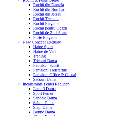
Rochii & Fuste
Oferte
Rochii din Dantela
Rochii din Bumbac
Rochii din Jerseu
Rochii Tricotate
Rochii Elegante
Rochii pentru Ocazii
Rochii de Zi si Seara
Fuste Elegante
New Concept
Exclusiv
Haine Sport
Haine de Vara
Trening
Tricouri Dama
Pantaloni Scurti
Pantaloni Treisferturi
Pantaloni Office & Casual
Sacouri Dama
Incaltaminte Femei
Reduceri
Pantofi Dama
Sport Femei
Sandale Dama
Saboti Dama
Slapi Dama
Botine Dama