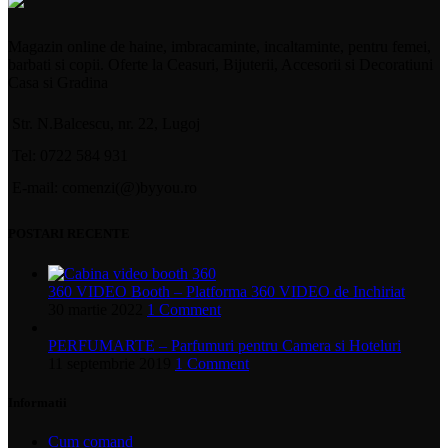
Magazin online de haine, imbracaminte, incaltaminte, pentru femei,
barbati si copii. Oferte la Ceasuri, Bijuterii, Accesorii si Decoratiuni
Casa si Gradina
Str. N.Balcescu, nr. 22, Lugoj
Tel: 0722 584 931
E-mail: comenzi(@)byyou.ro
POSTARI RECENTE
360 VIDEO Booth – Platforma 360 VIDEO de Inchiriat
30 martie 2022
1 Comment
PERFUMARTE – Parfumuri pentru Camera si Hoteluri
11 septembrie 2019
1 Comment
Informatii
Cum comand