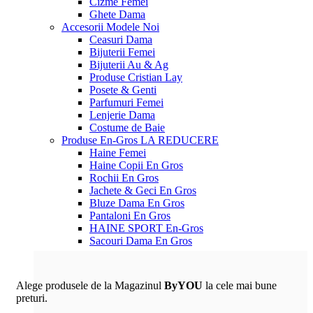
Cizme Femei
Ghete Dama
Accesorii
Modele Noi
Ceasuri Dama
Bijuterii Femei
Bijuterii Au & Ag
Produse Cristian Lay
Posete & Genti
Parfumuri Femei
Lenjerie Dama
Costume de Baie
Produse En-Gros
LA REDUCERE
Haine Femei
Haine Copii En Gros
Rochii En Gros
Jachete & Geci En Gros
Bluze Dama En Gros
Pantaloni En Gros
HAINE SPORT En-Gros
Sacouri Dama En Gros
Alege produsele de la Magazinul
ByYOU
la cele mai bune
preturi.