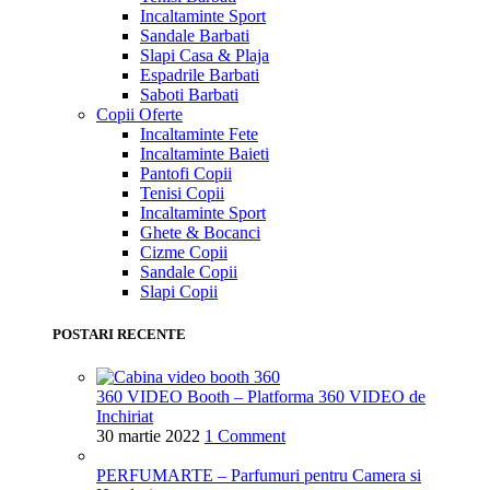
Incaltaminte Sport
Sandale Barbati
Slapi Casa & Plaja
Espadrile Barbati
Saboti Barbati
Copii
Oferte
Incaltaminte Fete
Incaltaminte Baieti
Pantofi Copii
Tenisi Copii
Incaltaminte Sport
Ghete & Bocanci
Cizme Copii
Sandale Copii
Slapi Copii
POSTARI RECENTE
360 VIDEO Booth – Platforma 360 VIDEO de
Inchiriat
30 martie 2022
1 Comment
PERFUMARTE – Parfumuri pentru Camera si