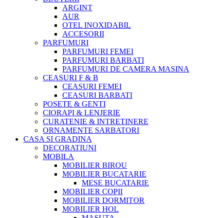
ARGINT
AUR
OTEL INOXIDABIL
ACCESORII
PARFUMURI
PARFUMURI FEMEI
PARFUMURI BARBATI
PARFUMURI DE CAMERA MASINA
CEASURI F & B
CEASURI FEMEI
CEASURI BARBATI
POSETE & GENTI
CIORAPI & LENJERIE
CURATENIE & INTRETINERE
ORNAMENTE SARBATORI
CASA SI GRADINA
DECORATIUNI
MOBILA
MOBILIER BIROU
MOBILIER BUCATARIE
MESE BUCATARIE
MOBILIER COPII
MOBILIER DORMITOR
MOBILIER HOL
MASUTA