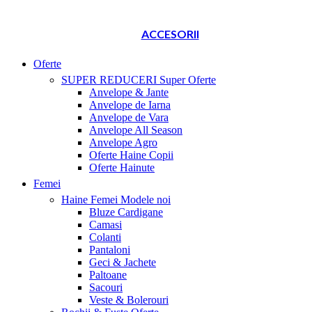
ACCESORII
Oferte
SUPER REDUCERI
Super Oferte
Anvelope & Jante
Anvelope de Iarna
Anvelope de Vara
Anvelope All Season
Anvelope Agro
Oferte Haine Copii
Oferte Hainute
Femei
Haine Femei
Modele noi
Bluze Cardigane
Camasi
Colanti
Pantaloni
Geci & Jachete
Paltoane
Sacouri
Veste & Bolerouri