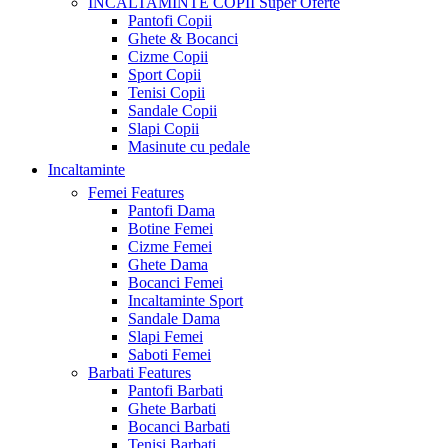
INCALTAMINTE COPII
Super Oferte
Pantofi Copii
Ghete & Bocanci
Cizme Copii
Sport Copii
Tenisi Copii
Sandale Copii
Slapi Copii
Masinute cu pedale
Incaltaminte
Femei
Features
Pantofi Dama
Botine Femei
Cizme Femei
Ghete Dama
Bocanci Femei
Incaltaminte Sport
Sandale Dama
Slapi Femei
Saboti Femei
Barbati
Features
Pantofi Barbati
Ghete Barbati
Bocanci Barbati
Tenisi Barbati