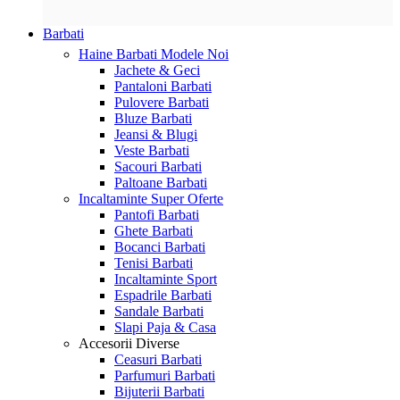
Barbati
Haine Barbati
Modele Noi
Jachete & Geci
Pantaloni Barbati
Pulovere Barbati
Bluze Barbati
Jeansi & Blugi
Veste Barbati
Sacouri Barbati
Paltoane Barbati
Incaltaminte
Super Oferte
Pantofi Barbati
Ghete Barbati
Bocanci Barbati
Tenisi Barbati
Incaltaminte Sport
Espadrile Barbati
Sandale Barbati
Slapi Paja & Casa
Accesorii
Diverse
Ceasuri Barbati
Parfumuri Barbati
Bijuterii Barbati