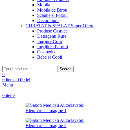
Mobila
Mobila de Birou
Scaune si Fotolii
Decoratiuni
CURATAT & SPALAT
Super Oferte
Produse Casnice
Detergenti Rufe
Ingrijire Corp
Ingrijirea Parului
Cosmetice
Bebe si Copii
Search
0
0
items
0,00
lei
Menu
0
items