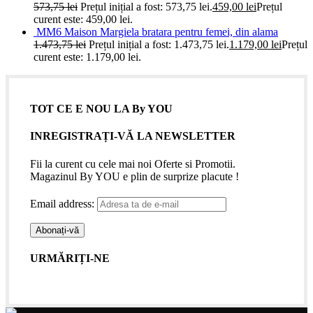
573,75
lei
Prețul inițial a fost: 573,75 lei.
459,00
lei
Prețul
curent este: 459,00 lei.
MM6 Maison Margiela bratara pentru femei, din alama
1.473,75
lei
Prețul inițial a fost: 1.473,75 lei.
1.179,00
lei
Prețul
curent este: 1.179,00 lei.
TOT CE E NOU LA By YOU
INREGISTRAȚI-VĂ LA NEWSLETTER
Fii la curent cu cele mai noi Oferte si Promotii.
Magazinul By YOU e plin de surprize placute !
Email address:
URMĂRIȚI-NE