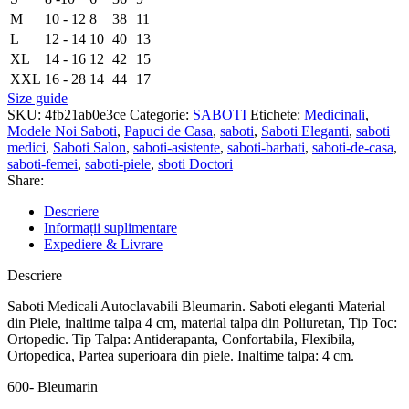
M
10 - 12
8
38
11
L
12 - 14
10
40
13
XL
14 - 16
12
42
15
XXL
16 - 28
14
44
17
Size guide
SKU:
4fb21ab0e3ce
Categorie:
SABOTI
Etichete:
Medicinali
,
Modele Noi Saboti
,
Papuci de Casa
,
saboti
,
Saboti Eleganti
,
saboti
medici
,
Saboti Salon
,
saboti-asistente
,
saboti-barbati
,
saboti-de-casa
,
saboti-femei
,
saboti-piele
,
sboti Doctori
Share:
Descriere
Informații suplimentare
Expediere & Livrare
Descriere
Saboti Medicali Autoclavabili Bleumarin. Saboti eleganti Material
din Piele, inaltime talpa 4 cm, material talpa din Poliuretan, Tip Toc:
Ortopedic. Tip Talpa: Antiderapanta, Confortabila, Flexibila,
Ortopedica, Partea superioara din piele. Inaltime talpa: 4 cm.
600- Bleumarin