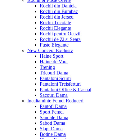
Rochii & Fuste
Oferte
Rochii din Dantela
Rochii din Bumbac
Rochii din Jerseu
Rochii Tricotate
Rochii Elegante
Rochii pentru Ocazii
Rochii de Zi si Seara
Fuste Elegante
New Concept
Exclusiv
Haine Sport
Haine de Vara
Trening
Tricouri Dama
Pantaloni Scurti
Pantaloni Treisferturi
Pantaloni Office & Casual
Sacouri Dama
Incaltaminte Femei
Reduceri
Pantofi Dama
Sport Femei
Sandale Dama
Saboti Dama
Slapi Dama
Botine Dama