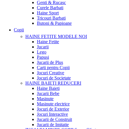
Genti & Rucasc
Curele Barbati
Haine Sport
Tricouri Barbati
Butoni & Papioane
Copii
HAINE FETITE
MODELE NOI
Haine Fetite
Jucarii
Lego
Papusi
Jucarii de Plus
Carti pentru Copii
Jocuri Creative
Jocuri de Societate
HAINE BAIETI
REDUCERI
Haine Baieti
Jucarii Bebe
Masinute
Masinute electrice
Jocuri de Exterior
Jocuri Interactive
Jucarii de Construit
Jucarii de Imitatie