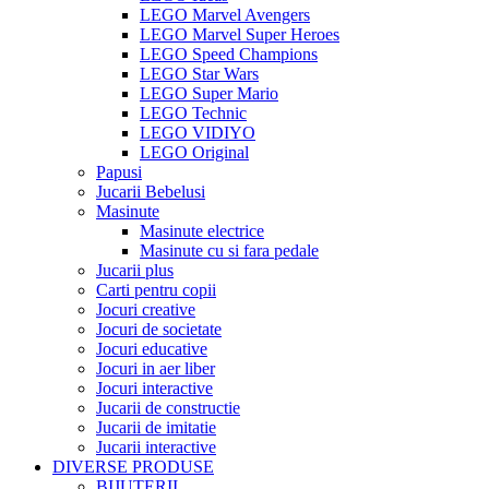
LEGO Marvel Avengers
LEGO Marvel Super Heroes
LEGO Speed Champions
LEGO Star Wars
LEGO Super Mario
LEGO Technic
LEGO VIDIYO
LEGO Original
Papusi
Jucarii Bebelusi
Masinute
Masinute electrice
Masinute cu si fara pedale
Jucarii plus
Carti pentru copii
Jocuri creative
Jocuri de societate
Jocuri educative
Jocuri in aer liber
Jocuri interactive
Jucarii de constructie
Jucarii de imitatie
Jucarii interactive
DIVERSE PRODUSE
BIJUTERII