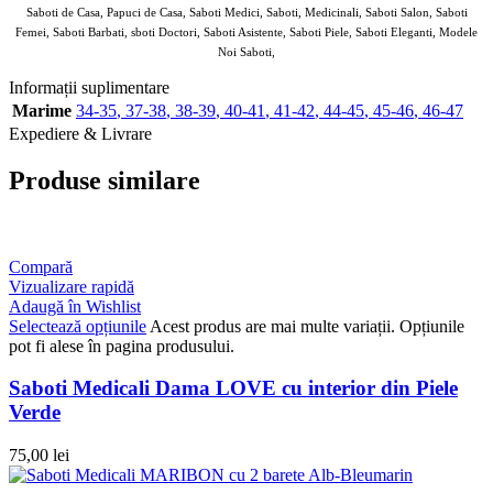
Saboti de Casa, Papuci de Casa, Saboti Medici, Saboti, Medicinali, Saboti Salon, Saboti
Femei, Saboti Barbati, sboti Doctori, Saboti Asistente, Saboti Piele, Saboti Eleganti, Modele
Noi Saboti,
Informații suplimentare
Marime
34-35
,
37-38
,
38-39
,
40-41
,
41-42
,
44-45
,
45-46
,
46-47
Expediere & Livrare
Produse similare
Compară
Vizualizare rapidă
Adaugă în Wishlist
Selectează opțiunile
Acest produs are mai multe variații. Opțiunile
pot fi alese în pagina produsului.
Saboti Medicali Dama LOVE cu interior din Piele
Verde
75,00
lei