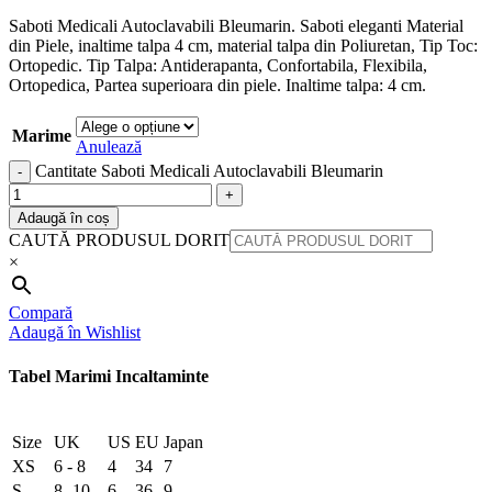
Saboti Medicali Autoclavabili Bleumarin. Saboti eleganti Material
din Piele, inaltime talpa 4 cm, material talpa din Poliuretan, Tip Toc:
Ortopedic. Tip Talpa: Antiderapanta, Confortabila, Flexibila,
Ortopedica, Partea superioara din piele. Inaltime talpa: 4 cm.
Marime
Anulează
Cantitate Saboti Medicali Autoclavabili Bleumarin
Adaugă în coș
CAUTĂ PRODUSUL DORIT
×
Compară
Adaugă în Wishlist
Tabel Marimi Incaltaminte
Size
UK
US
EU
Japan
XS
6 - 8
4
34
7
S
8 -10
6
36
9