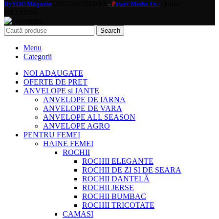
ByYOU Magazin
2019 CREATED BY
ower Media Fx -
Online
- P
SOLUTIONS.
Search
Menu
Categorii
NOI ADAUGATE
OFERTE DE PRET
ANVELOPE si JANTE
ANVELOPE DE IARNA
ANVELOPE DE VARA
ANVELOPE ALL SEASON
ANVELOPE AGRO
PENTRU FEMEI
HAINE FEMEI
ROCHII
ROCHII ELEGANTE
ROCHII DE ZI SI DE SEARA
ROCHII DANTELĂ
ROCHII JERSE
ROCHII BUMBAC
ROCHII TRICOTATE
CAMASI