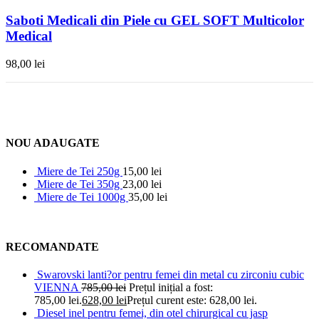
Saboti Medicali din Piele cu GEL SOFT Multicolor
Medical
98,00
lei
NOU ADAUGATE
Miere de Tei 250g
15,00
lei
Miere de Tei 350g
23,00
lei
Miere de Tei 1000g
35,00
lei
RECOMANDATE
Swarovski lanti?or pentru femei din metal cu zirconiu cubic
VIENNA
785,00
lei
Prețul inițial a fost:
785,00 lei.
628,00
lei
Prețul curent este: 628,00 lei.
Diesel inel pentru femei, din otel chirurgical cu jasp