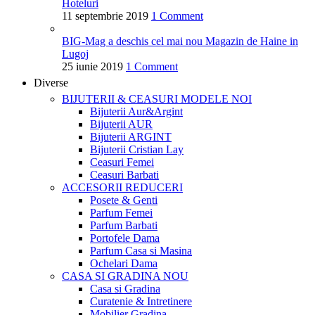
Hoteluri
11 septembrie 2019
1 Comment
BIG-Mag a deschis cel mai nou Magazin de Haine in
Lugoj
25 iunie 2019
1 Comment
Diverse
BIJUTERII & CEASURI
MODELE NOI
Bijuterii Aur&Argint
Bijuterii AUR
Bijuterii ARGINT
Bijuterii Cristian Lay
Ceasuri Femei
Ceasuri Barbati
ACCESORII
REDUCERI
Posete & Genti
Parfum Femei
Parfum Barbati
Portofele Dama
Parfum Casa si Masina
Ochelari Dama
CASA SI GRADINA
NOU
Casa si Gradina
Curatenie & Intretinere
Mobilier Gradina