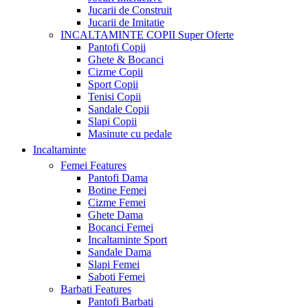
Jucarii de Construit
Jucarii de Imitatie
INCALTAMINTE COPII
Super Oferte
Pantofi Copii
Ghete & Bocanci
Cizme Copii
Sport Copii
Tenisi Copii
Sandale Copii
Slapi Copii
Masinute cu pedale
Incaltaminte
Femei
Features
Pantofi Dama
Botine Femei
Cizme Femei
Ghete Dama
Bocanci Femei
Incaltaminte Sport
Sandale Dama
Slapi Femei
Saboti Femei
Barbati
Features
Pantofi Barbati