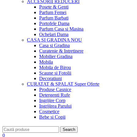
ACCESORII
REDUCERI
Posete & Genti
Parfum Femei
Parfum Barbati
Portofele Dama
Parfum Casa si Masina
Ochelari Dama
CASA SI GRADINA
NOU
Casa si Gradina
Curatenie & Intretinere
Mobilier Gradina
Mobila
Mobila de Birou
Scaune si Fotolii
Decoratiuni
CURATAT & SPALAT
Super Oferte
Produse Casnice
Detergenti Rufe
Ingrijire Corp
Ingrijirea Parului
Cosmetice
Bebe si Copii
Search
0