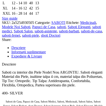
L
12 - 14
10
40
13
XL
14 - 16
12
42
15
XXL
16 - 28
14
44
17
Size guide
SKU:
2a5254930505
Categorie:
SABOTI
Etichete:
Medicinali
,
Modele Noi Saboti
,
Papuci de Casa
,
saboti
,
Saboti Eleganti
,
saboti
medici
,
Saboti Salon
,
saboti-asistente
,
saboti-barbati
,
saboti-de-casa
,
saboti-femei
,
saboti-piele
,
sboti Doctori
Share:
Descriere
Informații suplimentare
Expediere & Livrare
Descriere
Saboti cu interior din Piele Nodel Nou ARGINTIU. Saboti eleganti
Material din Piele, inaltime talpa 4 cm, material talpa din Poliuretan,
Tip Toc: Ortopedic. Tip Talpa: Antiderapanta, Confortabila,
Flexibila, Ortopedica, Partea superioara din piele.
400- SILVER
Saboti de Casa, Papuci de Casa, Saboti Medici, Saboti, Medicinali, Saboti Salon, Saboti
Femei, Saboti Barbati, sboti Doctori, Saboti Asistente, Saboti Piele, Saboti Eleganti, Modele