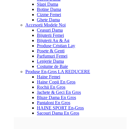
Slapi Dama
Botine Dama
Cizme Femei
Ghete Dama
Accesorii
Modele Noi
Ceasuri Dama
Bijuterii Femei
Bijuterii Au & Ag
Produse Cristian Lay
Posete & Genti
Parfumuri Femei
Lenjerie Dama
Costume de Baie
Produse En-Gros
LA REDUCERE
Haine Femei
Haine Copii En Gros
Rochii En Gros
Jachete & Geci En Gros
Bluze Dama En Gros
Pantaloni En Gros
HAINE SPORT En-Gros
Sacouri Dama En Gros