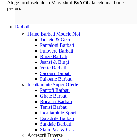
Alege produsele de la Magazinul
ByYOU
la cele mai bune
preturi.
Barbati
Haine Barbati
Modele Noi
Jachete & Geci
Pantaloni Barbati
Pulovere Barbati
Bluze Barbati
Jeansi & Blugi
Veste Barbati
Sacouri Barbati
Paltoane Barbati
Incaltaminte
Super Oferte
Pantofi Barbati
Ghete Barbati
Bocanci Barbati
Tenisi Barbati
Incaltaminte Sport
Espadrile Barbati
Sandale Barbati
Slapi Paja & Casa
Accesorii
Diverse