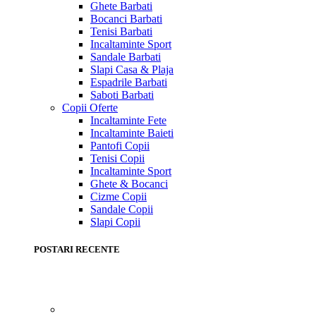
Ghete Barbati
Bocanci Barbati
Tenisi Barbati
Incaltaminte Sport
Sandale Barbati
Slapi Casa & Plaja
Espadrile Barbati
Saboti Barbati
Copii
Oferte
Incaltaminte Fete
Incaltaminte Baieti
Pantofi Copii
Tenisi Copii
Incaltaminte Sport
Ghete & Bocanci
Cizme Copii
Sandale Copii
Slapi Copii
POSTARI RECENTE