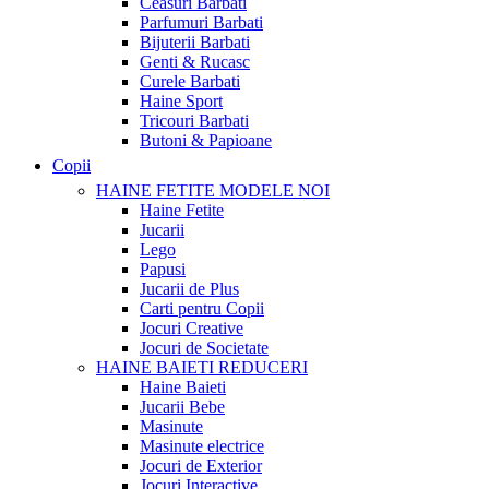
Ceasuri Barbati
Parfumuri Barbati
Bijuterii Barbati
Genti & Rucasc
Curele Barbati
Haine Sport
Tricouri Barbati
Butoni & Papioane
Copii
HAINE FETITE
MODELE NOI
Haine Fetite
Jucarii
Lego
Papusi
Jucarii de Plus
Carti pentru Copii
Jocuri Creative
Jocuri de Societate
HAINE BAIETI
REDUCERI
Haine Baieti
Jucarii Bebe
Masinute
Masinute electrice
Jocuri de Exterior
Jocuri Interactive