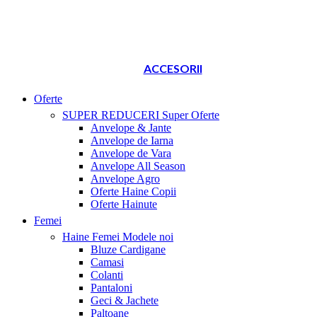
ACCESORII
Oferte
SUPER REDUCERI
Super Oferte
Anvelope & Jante
Anvelope de Iarna
Anvelope de Vara
Anvelope All Season
Anvelope Agro
Oferte Haine Copii
Oferte Hainute
Femei
Haine Femei
Modele noi
Bluze Cardigane
Camasi
Colanti
Pantaloni
Geci & Jachete
Paltoane