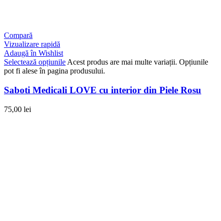
Compară
Vizualizare rapidă
Adaugă în Wishlist
Selectează opțiunile
Acest produs are mai multe variații. Opțiunile
pot fi alese în pagina produsului.
Saboti Medicali LOVE cu interior din Piele Rosu
75,00
lei