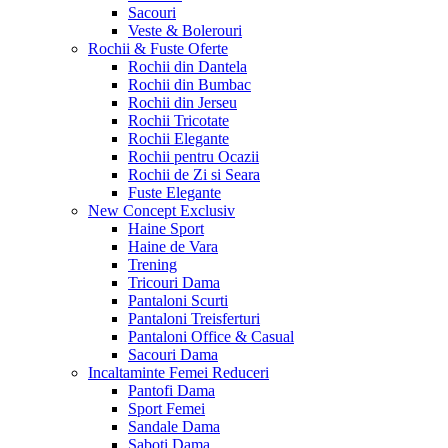
Sacouri
Veste & Bolerouri
Rochii & Fuste
Oferte
Rochii din Dantela
Rochii din Bumbac
Rochii din Jerseu
Rochii Tricotate
Rochii Elegante
Rochii pentru Ocazii
Rochii de Zi si Seara
Fuste Elegante
New Concept
Exclusiv
Haine Sport
Haine de Vara
Trening
Tricouri Dama
Pantaloni Scurti
Pantaloni Treisferturi
Pantaloni Office & Casual
Sacouri Dama
Incaltaminte Femei
Reduceri
Pantofi Dama
Sport Femei
Sandale Dama
Saboti Dama