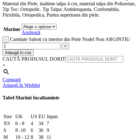
Material din Piele, inaltime talpa 4 cm, material talpa din Poliuretan,
Tip Toc: Ortopedic. Tip Talpa: Antiderapanta, Confortabila,
Flexibila, Ortopedica, Partea superioara din piele.
Marime
Anulează
Cantitate Saboti cu interior din Piele Nodel Nou ARGINTIU
Adaugă în coș
CAUTĂ PRODUSUL DORIT
×
Compară
Adaugă în Wishlist
Tabel Marimi Incaltaminte
Size
UK
US
EU
Japan
XS
6 - 8
4
34
7
S
8 -10
6
36
9
M
10 - 12
8
38
11