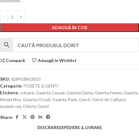
sezonului.
ADAUGĂ ÎN COȘ
Compară
Adaugă în Wishlist
SKU:
6284188d3853
Categorie:
POSETE & GENTI
Etichete:
culoare
,
Geanta Casual
,
Geanta Dama
,
Geanta Femei
,
Geanta
Model Nou
,
Geanta Ocazii
,
Geanta Piele
,
Genti
,
Genti de Calitate
,
modele noi
,
Oferte Genti
Share:
DESCRIERE
EXPEDIERE & LIVRARE