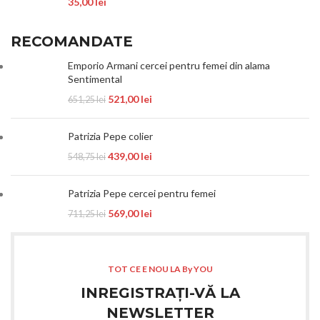
35,00
lei
RECOMANDATE
Emporio Armani cercei pentru femei din alama
Sentimental
521,00
lei
651,25
lei
Patrizia Pepe colier
439,00
lei
548,75
lei
Patrizia Pepe cercei pentru femei
569,00
lei
711,25
lei
TOT CE E NOU LA By YOU
INREGISTRAȚI-VĂ LA
NEWSLETTER