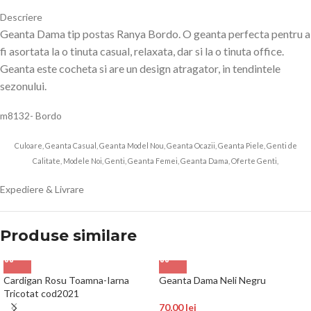
Descriere
Geanta Dama tip postas Ranya Bordo. O geanta perfecta pentru a
fi asortata la o tinuta casual, relaxata, dar si la o tinuta office.
Geanta este cocheta si are un design atragator, in tendintele
sezonului.
m8132- Bordo
Culoare, Geanta Casual, Geanta Model Nou, Geanta Ocazii, Geanta Piele, Genti de
Calitate, Modele Noi, Genti, Geanta Femei, Geanta Dama, Oferte Genti,
Expediere & Livrare
Produse similare
Cardigan Rosu Toamna-Iarna
Geanta Dama Neli Negru
Tricotat cod2021
70,00
lei