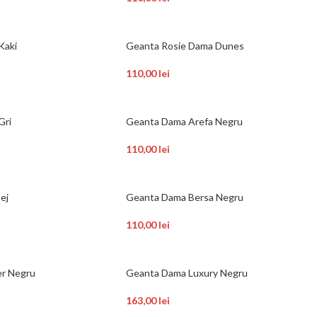
Kaki
Geanta Rosie Dama Dunes
110,00
lei
Gri
Geanta Dama Arefa Negru
110,00
lei
ej
Geanta Dama Bersa Negru
110,00
lei
er Negru
Geanta Dama Luxury Negru
163,00
lei