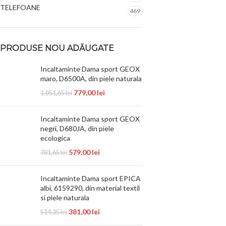
TELEFOANE
469
PRODUSE NOU ADĂUGATE
Incaltaminte Dama sport GEOX
maro, D6500A, din piele naturala
779,00
lei
1.051,65
lei
Incaltaminte Dama sport GEOX
negri, D680JA, din piele
ecologica
579,00
lei
781,65
lei
Incaltaminte Dama sport EPICA
albi, 6159290, din material textil
si piele naturala
381,00
lei
514,35
lei