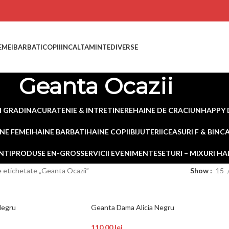
EMEI
BARBATI
COPII
INCALTAMINTE
DIVERSE
Geanta Ocazii
I GRADINA
CURATENIE & INTRETINERE
HAINE DE CRACIUN
HAPPY 
NE FEMEI
HAINE BARBATI
HAINE COPII
BIJUTERII
CEASURI F & B
INC
NTI
PRODUSE EN-GROS
SERVICII EVENIMENTE
SETURI – MIXURI H
 etichetate „Geanta Ocazii”
Show
15
Negru
Geanta Dama Alicia Negru
110,00
lei