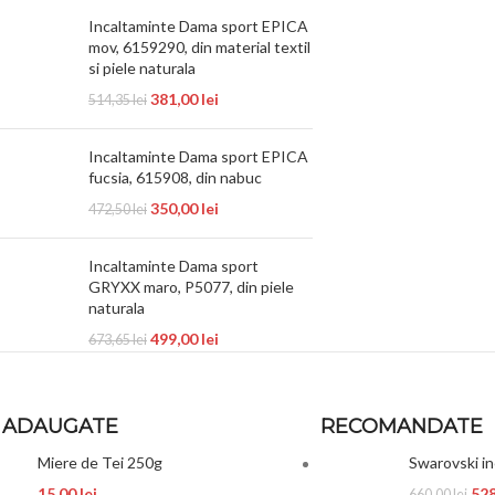
Incaltaminte Dama sport EPICA
mov, 6159290, din material textil
si piele naturala
381,00
lei
514,35
lei
Incaltaminte Dama sport EPICA
fucsia, 615908, din nabuc
350,00
lei
472,50
lei
Incaltaminte Dama sport
GRYXX maro, P5077, din piele
naturala
499,00
lei
673,65
lei
 ADAUGATE
RECOMANDATE
Miere de Tei 250g
Swarovski i
15,00
lei
52
660,00
lei