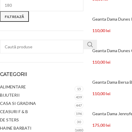
FILTREAZĂ
Geanta Dama Dunes 
110,00
lei
Geanta Dama Dunes 
110,00
lei
CATEGORII
Geanta Dama Bersa B
ALIMENTARE
15
110,00
lei
BIJUTERII
439
CASA SI GRADINA
447
CEASURI F & B
Geanta Dama Jennyf
196
DE STERS
30
175,00
lei
HAINE BARBATI
1680