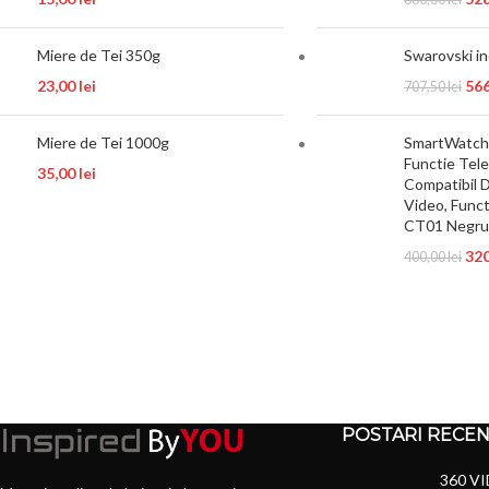
Miere de Tei 350g
Swarovski i
23,00
lei
56
707,50
lei
Miere de Tei 1000g
SmartWatch 
Functie Tele
35,00
lei
Compatibil 
Video, Funct
CT01 Negru
32
400,00
lei
POSTARI RECE
360 VI