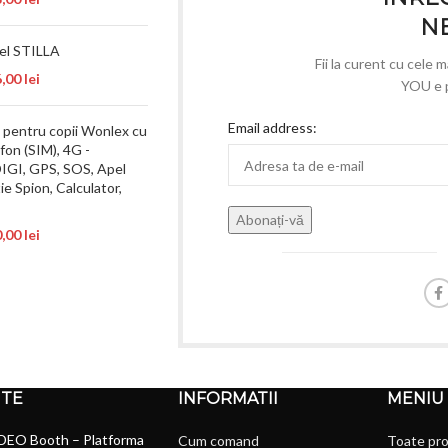
N
nel STILLA
Fii la curent cu cele 
6,00
lei
YOU e p
Email address:
pentru copii Wonlex cu
fon (SIM), 4G -
DIGI, GPS, SOS, Apel
ie Spion, Calculator,
0,00
lei
NTE
INFORMATII
MENIU
DEO Booth – Platforma
Cum comand
Toate pr