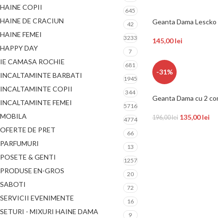
HAINE COPII
645
HAINE DE CRACIUN
Geanta Dama Lescko 
42
HAINE FEMEI
3233
145,00
lei
HAPPY DAY
7
IE CAMASA ROCHIE
681
-31%
INCALTAMINTE BARBATI
1945
INCALTAMINTE COPII
344
Geanta Dama cu 2 co
INCALTAMINTE FEMEI
5716
MOBILA
135,00
lei
196,00
lei
4774
OFERTE DE PRET
66
PARFUMURI
13
POSETE & GENTI
1257
PRODUSE EN-GROS
20
SABOTI
72
SERVICII EVENIMENTE
16
SETURI - MIXURI HAINE DAMA
9