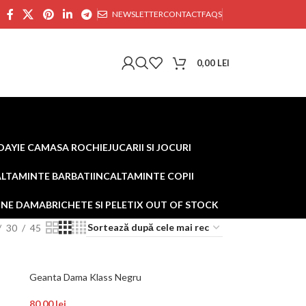
NEWSLETTER
CONTACT
FAQS
0,00
LEI
DAY
IE CAMASA ROCHIE
JUCARII SI JOCURI
ALTAMINTE BARBATI
INCALTAMINTE COPII
AINE DAMA
BRICHETE SI PELETI
X OUT OF STOCK
30
45
Geanta Dama Klass Negru
80,00
lei