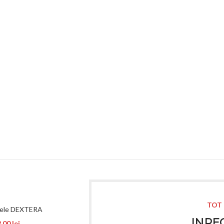
TOT 
nele DEXTERA
INREG
8,00
lei