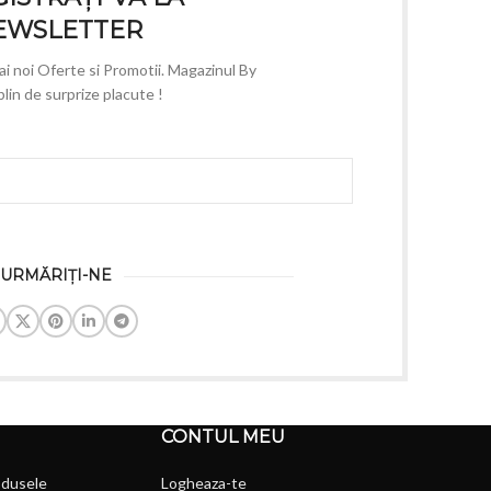
EWSLETTER
mai noi Oferte si Promotii. Magazinul By
lin de surprize placute !
URMĂRIȚI-NE
CONTUL MEU
odusele
Logheaza-te