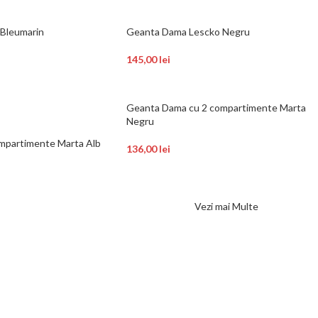
Bleumarin
Geanta Dama Lescko Negru
145,00
lei
Geanta Dama cu 2 compartimente Marta
Negru
mpartimente Marta Alb
136,00
lei
Vezi mai Multe