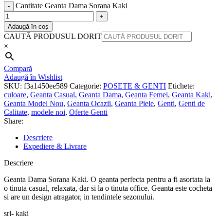
Cantitate Geanta Dama Sorana Kaki
Adaugă în coș
CAUTĂ PRODUSUL DORIT
×
Compară
Adaugă în Wishlist
SKU:
f3a1450ee589
Categorie:
POSETE & GENTI
Etichete:
culoare
,
Geanta Casual
,
Geanta Dama
,
Geanta Femei
,
Geanta Kaki
,
Geanta Model Nou
,
Geanta Ocazii
,
Geanta Piele
,
Genti
,
Genti de
Calitate
,
modele noi
,
Oferte Genti
Share:
Descriere
Expediere & Livrare
Descriere
Geanta Dama Sorana Kaki. O geanta perfecta pentru a fi asortata la
o tinuta casual, relaxata, dar si la o tinuta office. Geanta este cocheta
si are un design atragator, in tendintele sezonului.
srl- kaki