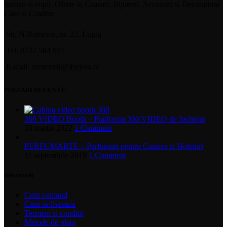
barbati si copii. Oferte la Ceasuri, Bijuterii, Accesorii si Decoratiuni
Casa si Gradina
Str. N.Balcescu, nr. 22, Lugoj
Tel: 0722 584 931
E-mail: comenzi(@)byyou.ro
POSTARI RECENTE
360 VIDEO Booth – Platforma 360 VIDEO de Inchiriat
30 martie 2022
1 Comment
PERFUMARTE – Parfumuri pentru Camera si Hoteluri
11 septembrie 2019
1 Comment
Informatii
Cum comand
Cum se livreaza
Termeni si conditii
Metode de plata