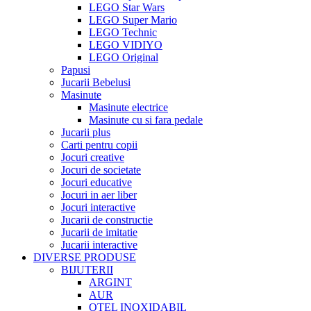
LEGO Star Wars
LEGO Super Mario
LEGO Technic
LEGO VIDIYO
LEGO Original
Papusi
Jucarii Bebelusi
Masinute
Masinute electrice
Masinute cu si fara pedale
Jucarii plus
Carti pentru copii
Jocuri creative
Jocuri de societate
Jocuri educative
Jocuri in aer liber
Jocuri interactive
Jucarii de constructie
Jucarii de imitatie
Jucarii interactive
DIVERSE PRODUSE
BIJUTERII
ARGINT
AUR
OTEL INOXIDABIL