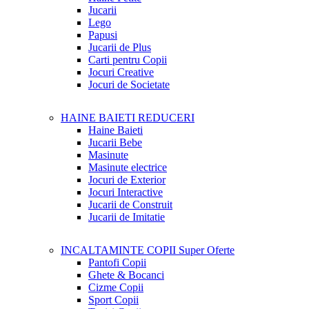
Jucarii
Lego
Papusi
Jucarii de Plus
Carti pentru Copii
Jocuri Creative
Jocuri de Societate
HAINE BAIETI
REDUCERI
Haine Baieti
Jucarii Bebe
Masinute
Masinute electrice
Jocuri de Exterior
Jocuri Interactive
Jucarii de Construit
Jucarii de Imitatie
INCALTAMINTE COPII
Super Oferte
Pantofi Copii
Ghete & Bocanci
Cizme Copii
Sport Copii