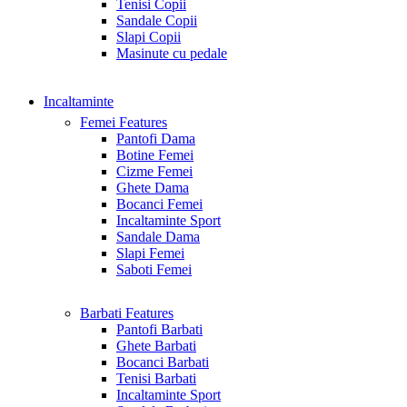
Tenisi Copii
Sandale Copii
Slapi Copii
Masinute cu pedale
Incaltaminte
Femei
Features
Pantofi Dama
Botine Femei
Cizme Femei
Ghete Dama
Bocanci Femei
Incaltaminte Sport
Sandale Dama
Slapi Femei
Saboti Femei
Barbati
Features
Pantofi Barbati
Ghete Barbati
Bocanci Barbati
Tenisi Barbati
Incaltaminte Sport