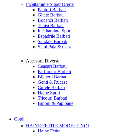
Incaltaminte
Super Oferte
Pantofi Barbati
Ghete Barbati
Bocanci Barbati
Tenisi Barbati
Incaltaminte Sport
Espadrile Barbati
Sandale Barbati
Slapi Paja & Casa
Accesorii
Diverse
Ceasuri Barbati
Parfumuri Barbati
Bijuterii Barbati
Genti & Rucasc
Curele Barbati
Haine Sport
Tricouri Barbati
Butoni & Papioane
Copii
HAINE FETITE
MODELE NOI
Haine Fetite