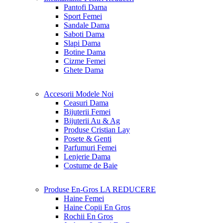
Pantofi Dama
Sport Femei
Sandale Dama
Saboti Dama
Slapi Dama
Botine Dama
Cizme Femei
Ghete Dama
Accesorii
Modele Noi
Ceasuri Dama
Bijuterii Femei
Bijuterii Au & Ag
Produse Cristian Lay
Posete & Genti
Parfumuri Femei
Lenjerie Dama
Costume de Baie
Produse En-Gros
LA REDUCERE
Haine Femei
Haine Copii En Gros
Rochii En Gros