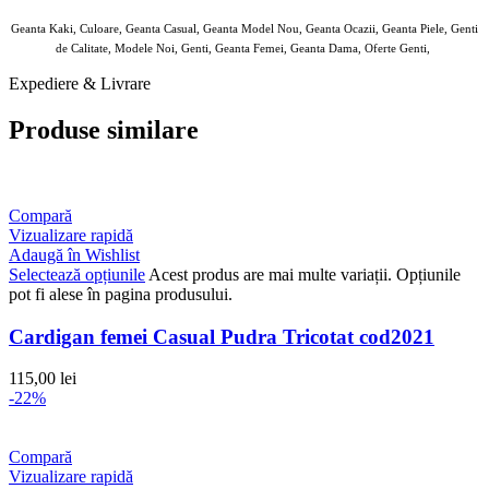
Geanta Kaki, Culoare, Geanta Casual, Geanta Model Nou, Geanta Ocazii, Geanta Piele, Genti
de Calitate, Modele Noi, Genti, Geanta Femei, Geanta Dama, Oferte Genti,
Expediere & Livrare
Produse similare
Compară
Vizualizare rapidă
Adaugă în Wishlist
Selectează opțiunile
Acest produs are mai multe variații. Opțiunile
pot fi alese în pagina produsului.
Cardigan femei Casual Pudra Tricotat cod2021
115,00
lei
-22%
Compară
Vizualizare rapidă