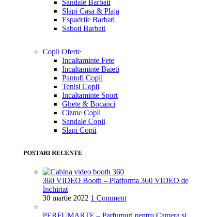
Sandale Barbati
Slapi Casa & Plaja
Espadrile Barbati
Saboti Barbati
Copii
Oferte
Incaltaminte Fete
Incaltaminte Baieti
Pantofi Copii
Tenisi Copii
Incaltaminte Sport
Ghete & Bocanci
Cizme Copii
Sandale Copii
Slapi Copii
POSTARI RECENTE
360 VIDEO Booth – Platforma 360 VIDEO de
Inchiriat
30 martie 2022
1 Comment
PERFUMARTE – Parfumuri pentru Camera si