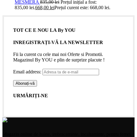
MESMERA
835,00
lei
Prețul inițial a fost:
835,00 lei.
668,00
lei
Prețul curent este: 668,00 lei.
TOT CE E NOU LA By YOU
INREGISTRAȚI-VĂ LA NEWSLETTER
Fii la curent cu cele mai noi Oferte si Promotii.
Magazinul By YOU e plin de surprize placute !
Email address:
URMĂRIȚI-NE
Magazin online de haine, imbracaminte, incaltaminte, pentru femei,