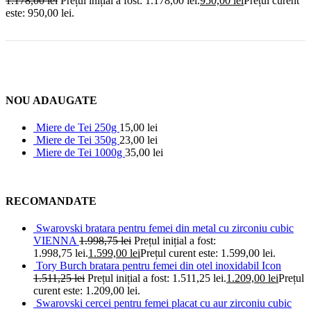
1.178,00
lei
Prețul inițial a fost: 1.178,00 lei.
950,00
lei
Prețul curent
este: 950,00 lei.
NOU ADAUGATE
Miere de Tei 250g
15,00
lei
Miere de Tei 350g
23,00
lei
Miere de Tei 1000g
35,00
lei
RECOMANDATE
Swarovski bratara pentru femei din metal cu zirconiu cubic
VIENNA
1.998,75
lei
Prețul inițial a fost:
1.998,75 lei.
1.599,00
lei
Prețul curent este: 1.599,00 lei.
Tory Burch bratara pentru femei din otel inoxidabil Icon
1.511,25
lei
Prețul inițial a fost: 1.511,25 lei.
1.209,00
lei
Prețul
curent este: 1.209,00 lei.
Swarovski cercei pentru femei placat cu aur zirconiu cubic