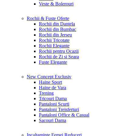
Veste & Bolerouri
Rochii & Fuste
Oferte
Rochii din Dantela
Rochii din Bumbac
Rochii din Jerseu
Rochii Tricotate
Rochii Elegante
Rochii pentru Ocazii
Rochii de Zi si Seara
Fuste Elegante
New Concept
Exclusiv
Haine Sport
Haine de Vara
Trening
Tricouri Dama
Pantaloni Scurti
Pantaloni Treisferturi
Pantaloni Office & Casual
Sacouri Dama
Incaltaminte Femei
Reduceri