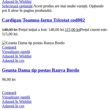
Adaugă în Wishlist
Selectează opțiunile
Acest produs are mai multe variații. Opțiunile
pot fi alese în pagina produsului.
Cardigan Toamna-Iarna Tricotat cod002
148,00
lei
Prețul inițial a fost: 148,00 lei.
115,00
lei
Prețul curent este:
115,00 lei.
Compară
Vizualizare rapidă
Adaugă în Wishlist
Adaugă în coș
Geanta Dama tip postas Ranya Bordo
96,00
lei
Compară
Vizualizare rapidă
Adaugă în Wishlist
Adaugă în coș