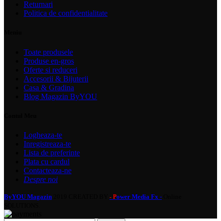
Returnari
Politica de confidentialitate
Meniu
Toate produsele
Produse en-gros
Oferte si reduceri
Accesorii & Bijuterii
Casa & Gradina
Blog Magazin ByYOU
Contul Meu
Logheaza-te
Inregistreaza-te
Lista de preferinte
Plata cu cardul
Contacteaza-ne
Despre noi
ByYOU Magazin
2019 CREATED BY
ower Media Fx -
Online
- P
SOLUTIONS.