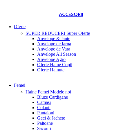
ACCESORII
Oferte
SUPER REDUCERI
Super Oferte
Anvelope & Jante
Anvelope de Iarna
Anvelope de Vara
Anvelope All Season
Anvelope Agro
Oferte Haine Copii
Oferte Hainute
Femei
Haine Femei
Modele noi
Bluze Cardigane
Camasi
Colanti
Pantaloni
Geci & Jachete
Paltoane
Sacouri