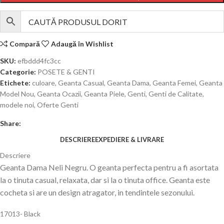
Compară
Adaugă în Wishlist
SKU:
efbddd4fc3cc
Categorie:
POSETE & GENTI
Etichete:
culoare
,
Geanta Casual
,
Geanta Dama
,
Geanta Femei
,
Geanta
Model Nou
,
Geanta Ocazii
,
Geanta Piele
,
Genti
,
Genti de Calitate
,
modele noi
,
Oferte Genti
Share:
DESCRIERE
EXPEDIERE & LIVRARE
Descriere
Geanta Dama Neli Negru. O geanta perfecta pentru a fi asortata
la o tinuta casual, relaxata, dar si la o tinuta office. Geanta este
cocheta si are un design atragator, in tendintele sezonului.
17013- Black