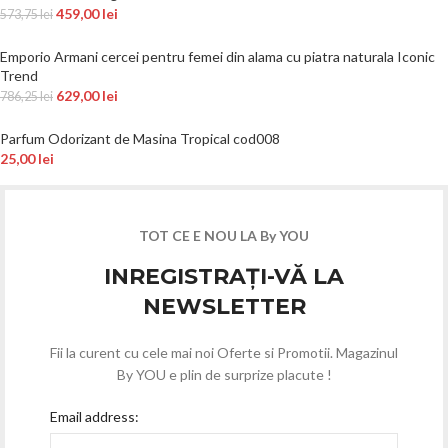
459,00
lei
573,75
lei
Emporio Armani cercei pentru femei din alama cu piatra naturala Iconic
Trend
629,00
lei
786,25
lei
Parfum Odorizant de Masina Tropical cod008
25,00
lei
TOT CE E NOU LA By YOU
INREGISTRAȚI-VĂ LA
NEWSLETTER
Fii la curent cu cele mai noi Oferte si Promotii. Magazinul
By YOU e plin de surprize placute !
Email address: