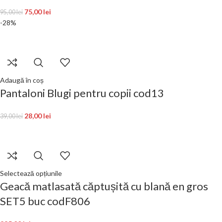
75,00
lei
95,00
lei
-28%
Adaugă în coș
Pantaloni Blugi pentru copii cod13
28,00
lei
39,00
lei
Selectează opțiunile
Geacă matlasată căptușită cu blană en gros
SET5 buc codF806