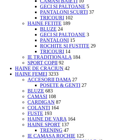
CAMASI BAIETI
10
GECI SI PALTOANE
5
PANTALONI SCURTI
37
TRICOURI
102
HAINE FETITE
189
BLUZE
24
GECI SI PALTOANE
3
PANTALONI
15
ROCHITE SI FUSTITE
29
TRICOURI
14
IE TRADITIONALA
184
SPORT COPII
92
HAINE DE CRACIUN
42
HAINE FEMEI
3233
ACCESORII DAMA
27
POSETE & GENTI
27
BLUZE
683
CAMASI
108
CARDIGAN
87
COLANTI
164
FUSTE
193
HAINE DE VARA
164
HAINE SPORT
137
TRENING
47
IE CAMASA ROCHIE
125