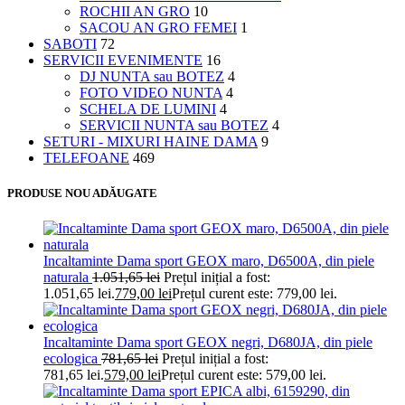
ROCHII AN GRO
10
SACOU AN GRO FEMEI
1
SABOTI
72
SERVICII EVENIMENTE
16
DJ NUNTA sau BOTEZ
4
FOTO VIDEO NUNTA
4
SCHELA DE LUMINI
4
SERVICII NUNTA sau BOTEZ
4
SETURI - MIXURI HAINE DAMA
9
TELEFOANE
469
PRODUSE NOU ADĂUGATE
Incaltaminte Dama sport GEOX maro, D6500A, din piele
naturala
1.051,65
lei
Prețul inițial a fost:
1.051,65 lei.
779,00
lei
Prețul curent este: 779,00 lei.
Incaltaminte Dama sport GEOX negri, D680JA, din piele
ecologica
781,65
lei
Prețul inițial a fost:
781,65 lei.
579,00
lei
Prețul curent este: 579,00 lei.