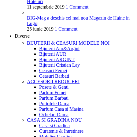
Hoteluri
11 septembrie 2019
1 Comment
BIG-Mag a deschis cel mai nou Magazin de Haine in
Lugoj
25 iunie 2019
1 Comment
Diverse
BIJUTERII & CEASURI
MODELE NOI
Bijuterii Aur&Argint
Bijuterii AUR
Bijuterii ARGINT
Bijuterii Cristian Lay
Ceasuri Femei
Ceasuri Barbati
ACCESORII
REDUCERI
Posete & Genti
Parfum Femei
Parfum Barbati
Portofele Dama
Parfum Casa si Masina
Ochelari Dama
CASA SI GRADINA
NOU
Casa si Gradina
Curatenie & Intretinere
Mobilier Gradina