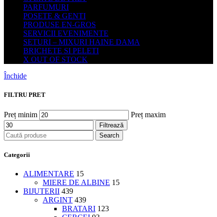
PARFUMURI
POSETE & GENTI
PRODUSE EN-GROS
SERVICII EVENIMENTE
SETURI – MIXURI HAINE DAMA
BRICHETE SI PELETI
X OUT OF STOCK
Închide
FILTRU PRET
Preț minim
Preț maxim
Filtrează
Search
Categorii
ALIMENTARE
15
MIERE DE ALBINE
15
BIJUTERII
439
ARGINT
439
BRATARI
123