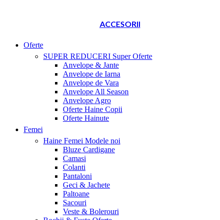
ACCESORII
Oferte
SUPER REDUCERI
Super Oferte
Anvelope & Jante
Anvelope de Iarna
Anvelope de Vara
Anvelope All Season
Anvelope Agro
Oferte Haine Copii
Oferte Hainute
Femei
Haine Femei
Modele noi
Bluze Cardigane
Camasi
Colanti
Pantaloni
Geci & Jachete
Paltoane
Sacouri
Veste & Bolerouri