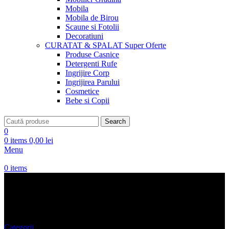
Mobila
Mobila de Birou
Scaune si Fotolii
Decoratiuni
CURATAT & SPALAT
Super Oferte
Produse Casnice
Detergenti Rufe
Ingrijire Corp
Ingrijirea Parului
Cosmetice
Bebe si Copii
Search
0
0
items
0,00
lei
Menu
0
items
Parfumuri Masina
Categorii