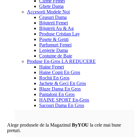
Cizme Femei
Ghete Dama
Accesorii
Modele Noi
Ceasuri Dama
Bijuterii Femei
Bijuterii Au & Ag
Produse Cristian Lay
Posete & Genti
Parfumuri Femei
Lenjerie Dama
Costume de Baie
Produse En-Gros
LA REDUCERE
Haine Femei
Haine Copii En Gros
Rochii En Gros
Jachete & Geci En Gros
Bluze Dama En Gros
Pantaloni En Gros
HAINE SPORT En-Gros
Sacouri Dama En Gros
Alege produsele de la Magazinul
ByYOU
la cele mai bune
preturi.