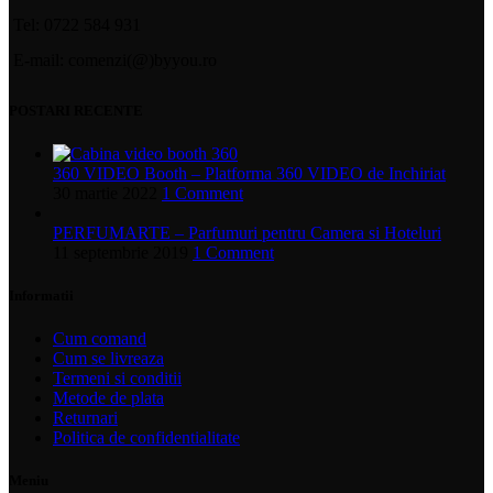
Tel: 0722 584 931
E-mail: comenzi(@)byyou.ro
POSTARI RECENTE
360 VIDEO Booth – Platforma 360 VIDEO de Inchiriat
30 martie 2022
1 Comment
PERFUMARTE – Parfumuri pentru Camera si Hoteluri
11 septembrie 2019
1 Comment
Informatii
Cum comand
Cum se livreaza
Termeni si conditii
Metode de plata
Returnari
Politica de confidentialitate
Meniu