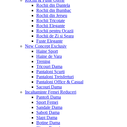
Rochii & Fuste
Oferte
Rochii din Dantela
Rochii din Bumbac
Rochii din Jerseu
Rochii Tricotate
Rochii Elegante
Rochii pentru Ocazii
Rochii de Zi si Seara
Fuste Elegante
New Concept
Exclusiv
Haine Sport
Haine de Vara
Trening
Tricouri Dama
Pantaloni Scurti
Pantaloni Treisferturi
Pantaloni Office & Casual
Sacouri Dama
Incaltaminte Femei
Reduceri
Pantofi Dama
Sport Femei
Sandale Dama
Saboti Dama
Slapi Dama
Botine Dama