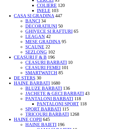
CERCEI
93
COLIERE
120
INELE
103
CASA SI GRADINA
447
BANCI
34
DECORATIUNI
50
GHIVECE SI RAFTURI
65
LEAGAN
42
MESE GRADINA
95
SCAUNE
22
SEZLONG
102
CEASURI F & B
196
CEASURI BARBATI
10
CEASURI FEMEI
101
SMARTWATCH
85
DE STERS
30
HAINE BARBATI
1680
BLUZE BARBATI
136
JACHETE & GECI BARBATI
43
PANTALONI BARBATI
118
PANTALONI SPORT
118
SPORT BARBATI
115
TRICOURI BARBATI
1268
HAINE COPII
645
HAINE BAIETI
196