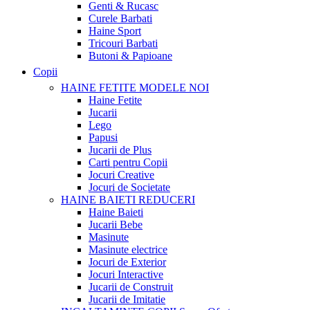
Genti & Rucasc
Curele Barbati
Haine Sport
Tricouri Barbati
Butoni & Papioane
Copii
HAINE FETITE
MODELE NOI
Haine Fetite
Jucarii
Lego
Papusi
Jucarii de Plus
Carti pentru Copii
Jocuri Creative
Jocuri de Societate
HAINE BAIETI
REDUCERI
Haine Baieti
Jucarii Bebe
Masinute
Masinute electrice
Jocuri de Exterior
Jocuri Interactive
Jucarii de Construit
Jucarii de Imitatie