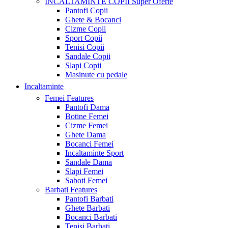
INCALTAMINTE COPII
Super Oferte
Pantofi Copii
Ghete & Bocanci
Cizme Copii
Sport Copii
Tenisi Copii
Sandale Copii
Slapi Copii
Masinute cu pedale
Incaltaminte
Femei
Features
Pantofi Dama
Botine Femei
Cizme Femei
Ghete Dama
Bocanci Femei
Incaltaminte Sport
Sandale Dama
Slapi Femei
Saboti Femei
Barbati
Features
Pantofi Barbati
Ghete Barbati
Bocanci Barbati
Tenisi Barbati