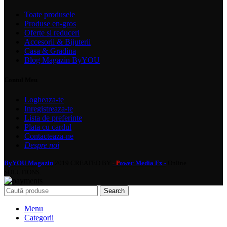
Toate produsele
Produse en-gros
Oferte si reduceri
Accesorii & Bijuterii
Casa & Gradina
Blog Magazin ByYOU
Contul Meu
Logheaza-te
Inregistreaza-te
Lista de preferinte
Plata cu cardul
Contacteaza-ne
Despre noi
ByYOU Magazin
2019 CREATED BY
ower Media Fx -
Online
- P
SOLUTIONS.
Search
Menu
Categorii