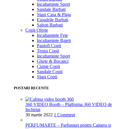
Incaltaminte Sport
Sandale Barbati
Slapi Casa & Plaja
Espadrile Barbati
Saboti Barbati
Copii
Oferte
Incaltaminte Fete
Incaltaminte Baieti
Pantofi Copii
Tenisi Copii
Incaltaminte Sport
Ghete & Bocanci
Cizme Copii
Sandale Copii
Slapi Copii
POSTARI RECENTE
360 VIDEO Booth – Platforma 360 VIDEO de
Inchiriat
30 martie 2022
1 Comment
PERFUMARTE – Parfumuri pentru Camera si