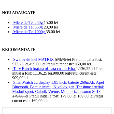
NOU ADAUGATE
Miere de Tei 250g
15,00
lei
Miere de Tei 350g
23,00
lei
Miere de Tei 1000g
35,00
lei
RECOMANDATE
Swarovski inel MATRIX
573,75
lei
Prețul inițial a fost:
573,75 lei.
459,00
lei
Prețul curent este: 459,00 lei.
Tory Burch bratara placata cu aur Kira
1.136,25
lei
Prețul
inițial a fost: 1.136,25 lei.
909,00
lei
Prețul curent este:
909,00 lei.
SmartWatch cu display 1.85 inch, baterie 260mAh, Apel
Bluetooth, Bataile inimii, Nivel oxigen, Tensiune arteriala,
Moduri sport, Calorii, Vreme, Monitorizare somn S618
179,00
lei
Prețul inițial a fost: 179,00 lei.
169,00
lei
Prețul
curent este: 169,00 lei.