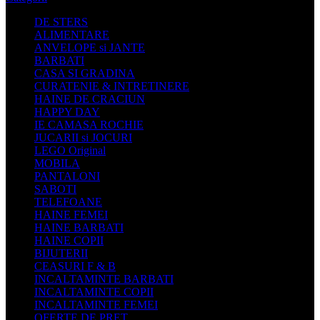
DE STERS
ALIMENTARE
ANVELOPE si JANTE
BARBATI
CASA SI GRADINA
CURATENIE & INTRETINERE
HAINE DE CRACIUN
HAPPY DAY
IE CAMASA ROCHIE
JUCARII si JOCURI
LEGO Original
MOBILA
PANTALONI
SABOTI
TELEFOANE
HAINE FEMEI
HAINE BARBATI
HAINE COPII
BIJUTERII
CEASURI F & B
INCALTAMINTE BARBATI
INCALTAMINTE COPII
INCALTAMINTE FEMEI
OFERTE DE PRET