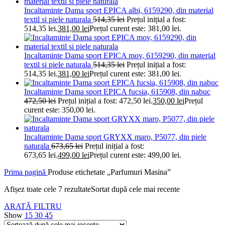
Incaltaminte Dama sport EPICA albi, 6159290, din material
textil si piele naturala
514,35
lei
Prețul inițial a fost:
514,35 lei.
381,00
lei
Prețul curent este: 381,00 lei.
Incaltaminte Dama sport EPICA mov, 6159290, din material
textil si piele naturala
514,35
lei
Prețul inițial a fost:
514,35 lei.
381,00
lei
Prețul curent este: 381,00 lei.
Incaltaminte Dama sport EPICA fucsia, 615908, din nabuc
472,50
lei
Prețul inițial a fost: 472,50 lei.
350,00
lei
Prețul
curent este: 350,00 lei.
Incaltaminte Dama sport GRYXX maro, P5077, din piele
naturala
673,65
lei
Prețul inițial a fost:
673,65 lei.
499,00
lei
Prețul curent este: 499,00 lei.
Prima pagină
Produse etichetate „Parfumuri Masina”
Afișez toate cele 7 rezultate
Sortat după cele mai recente
ARATĂ FILTRU
Show
15
30
45