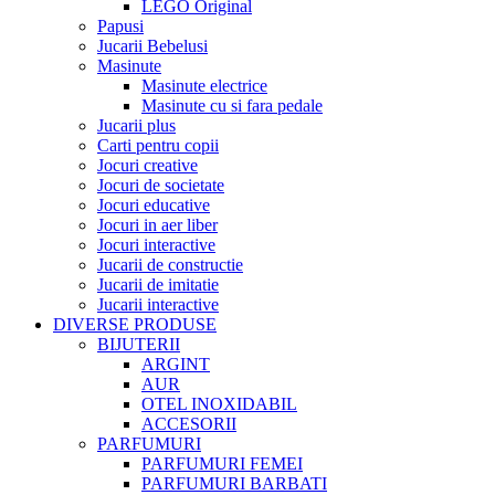
LEGO Original
Papusi
Jucarii Bebelusi
Masinute
Masinute electrice
Masinute cu si fara pedale
Jucarii plus
Carti pentru copii
Jocuri creative
Jocuri de societate
Jocuri educative
Jocuri in aer liber
Jocuri interactive
Jucarii de constructie
Jucarii de imitatie
Jucarii interactive
DIVERSE PRODUSE
BIJUTERII
ARGINT
AUR
OTEL INOXIDABIL
ACCESORII
PARFUMURI
PARFUMURI FEMEI
PARFUMURI BARBATI