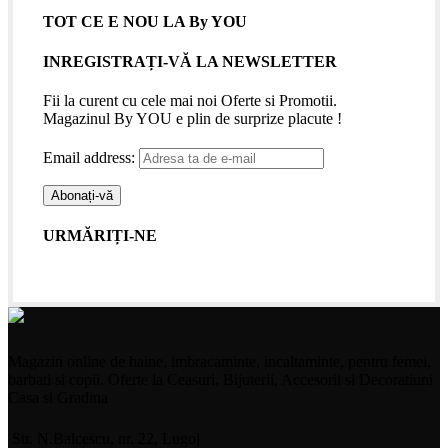
TOT CE E NOU LA By YOU
INREGISTRAȚI-VĂ LA NEWSLETTER
Fii la curent cu cele mai noi Oferte si Promotii.
Magazinul By YOU e plin de surprize placute !
Email address:
URMĂRIȚI-NE
Magazin online de haine, imbracaminte, incaltaminte, pentru femei,
barbati si copii. Oferte la Ceasuri, Bijuterii, Accesorii si Decoratiuni
Casa si Gradina
Str. N.Balcescu, nr. 22, Lugoj