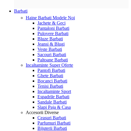
Barbati
Haine Barbati
Modele Noi
Jachete & Geci
Pantaloni Barbati
Pulovere Barbati
Bluze Barbati
Jeansi & Blugi
Veste Barbati
Sacouri Barbati
Paltoane Barbati
Incaltaminte
Super Oferte
Pantofi Barbati
Ghete Barbati
Bocanci Barbati
Tenisi Barbati
Incaltaminte Sport
Espadrile Barbati
Sandale Barbati
Slapi Paja & Casa
Accesorii
Diverse
Ceasuri Barbati
Parfumuri Barbati
Bijuterii Barbati