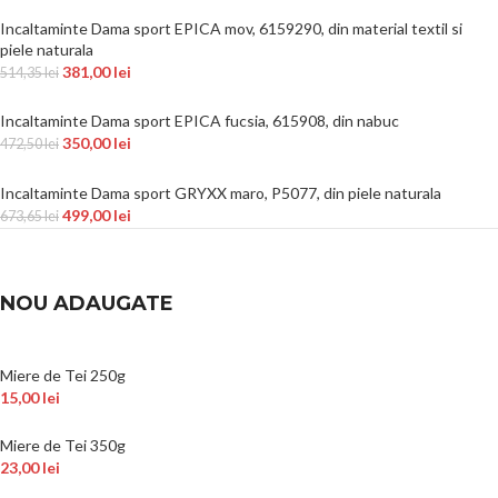
Incaltaminte Dama sport EPICA mov, 6159290, din material textil si
piele naturala
381,00
lei
514,35
lei
Incaltaminte Dama sport EPICA fucsia, 615908, din nabuc
350,00
lei
472,50
lei
Incaltaminte Dama sport GRYXX maro, P5077, din piele naturala
499,00
lei
673,65
lei
NOU ADAUGATE
Miere de Tei 250g
15,00
lei
Miere de Tei 350g
23,00
lei