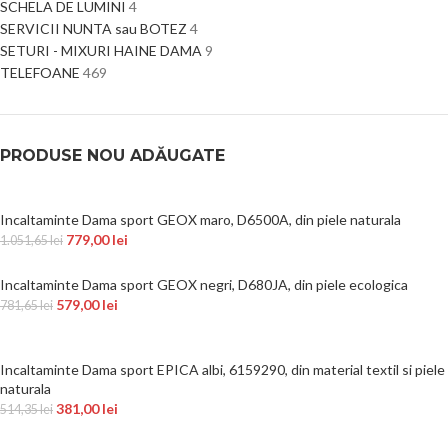
SCHELA DE LUMINI
4
SERVICII NUNTA sau BOTEZ
4
SETURI - MIXURI HAINE DAMA
9
TELEFOANE
469
PRODUSE NOU ADĂUGATE
Incaltaminte Dama sport GEOX maro, D6500A, din piele naturala
779,00
lei
1.051,65
lei
Incaltaminte Dama sport GEOX negri, D680JA, din piele ecologica
579,00
lei
781,65
lei
Incaltaminte Dama sport EPICA albi, 6159290, din material textil si piele
naturala
381,00
lei
514,35
lei