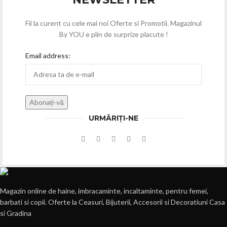
Fii la curent cu cele mai noi Oferte si Promotii. Magazinul
By YOU e plin de surprize placute !
Email address:
URMĂRIȚI-NE
Magazin online de haine, imbracaminte, incaltaminte, pentru femei,
barbati si copii. Oferte la Ceasuri, Bijuterii, Accesorii si Decoratiuni Casa
si Gradina