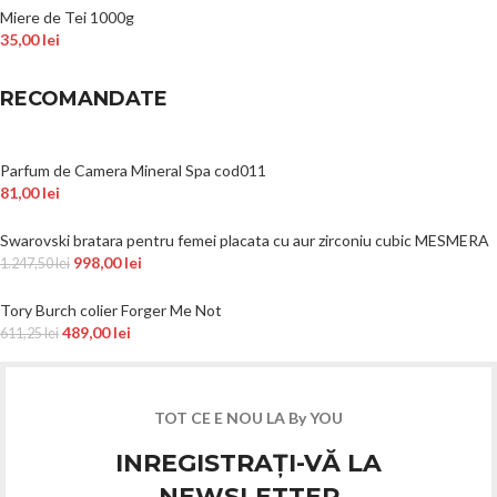
Miere de Tei 1000g
35,00
lei
RECOMANDATE
Parfum de Camera Mineral Spa cod011
81,00
lei
Swarovski bratara pentru femei placata cu aur zirconiu cubic MESMERA
998,00
lei
1.247,50
lei
Tory Burch colier Forger Me Not
489,00
lei
611,25
lei
TOT CE E NOU LA By YOU
INREGISTRAȚI-VĂ LA
NEWSLETTER