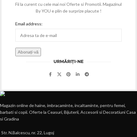
Fii la curent cu cele mai noi Oferte si Promotii. Magazinul
By YOU e plin de surprize placute !
Email address:
URMĂRIȚI-NE
Magazin online de haine, imbracaminte, incaltaminte, pentru femei,
barbati si copii. Oferte la Ceasuri, Bijuterii, Accesorii si Decoratiuni Casa
si Gradina
Str. N.Balcescu, nr. 22, Lugoj