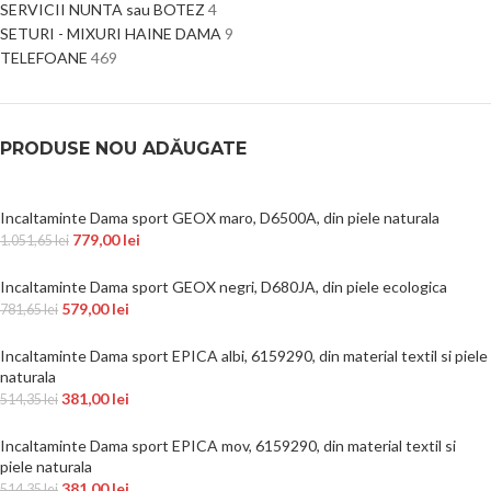
SERVICII NUNTA sau BOTEZ
4
SETURI - MIXURI HAINE DAMA
9
TELEFOANE
469
PRODUSE NOU ADĂUGATE
Incaltaminte Dama sport GEOX maro, D6500A, din piele naturala
779,00
lei
1.051,65
lei
Incaltaminte Dama sport GEOX negri, D680JA, din piele ecologica
579,00
lei
781,65
lei
Incaltaminte Dama sport EPICA albi, 6159290, din material textil si piele
naturala
381,00
lei
514,35
lei
Incaltaminte Dama sport EPICA mov, 6159290, din material textil si
piele naturala
381,00
lei
514,35
lei