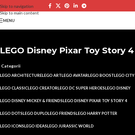
Skip to navigation
Skip to main content
MENU
LEGO Disney Pixar Toy Story 4
Categorii
LEGO ARCHITECTURE
LEGO ART
LEGO AVATAR
LEGO BOOST
LEGO CITY
LEGO CLASSIC
LEGO CREATOR
LEGO DC SUPER HEROES
LEGO DISNEY
LEGO DISNEY MICKEY & FRIENDS
LEGO DISNEY PIXAR TOY STORY 4
LEGO DOTS
LEGO DUPLO
LEGO FRIENDS
LEGO HARRY POTTER
LEGO ICONS
LEGO IDEAS
LEGO JURASSIC WORLD