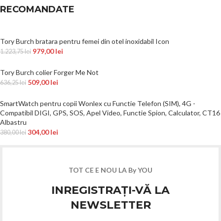
RECOMANDATE
Tory Burch bratara pentru femei din otel inoxidabil Icon
979,00
lei
1.223,75
lei
Tory Burch colier Forger Me Not
509,00
lei
636,25
lei
SmartWatch pentru copii Wonlex cu Functie Telefon (SIM), 4G -
Compatibil DIGI, GPS, SOS, Apel Video, Functie Spion, Calculator, CT16
Albastru
304,00
lei
380,00
lei
TOT CE E NOU LA By YOU
INREGISTRAȚI-VĂ LA
NEWSLETTER