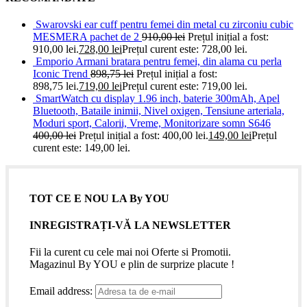
Swarovski ear cuff pentru femei din metal cu zirconiu cubic
MESMERA pachet de 2
910,00
lei
Prețul inițial a fost:
910,00 lei.
728,00
lei
Prețul curent este: 728,00 lei.
Emporio Armani bratara pentru femei, din alama cu perla
Iconic Trend
898,75
lei
Prețul inițial a fost:
898,75 lei.
719,00
lei
Prețul curent este: 719,00 lei.
SmartWatch cu display 1.96 inch, baterie 300mAh, Apel
Bluetooth, Bataile inimii, Nivel oxigen, Tensiune arteriala,
Moduri sport, Calorii, Vreme, Monitorizare somn S646
400,00
lei
Prețul inițial a fost: 400,00 lei.
149,00
lei
Prețul
curent este: 149,00 lei.
TOT CE E NOU LA By YOU
INREGISTRAȚI-VĂ LA NEWSLETTER
Fii la curent cu cele mai noi Oferte si Promotii.
Magazinul By YOU e plin de surprize placute !
Email address: