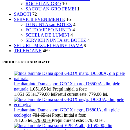
ROCHII AN GRO
10
SACOU AN GRO FEMEI
1
SABOTI
72
SERVICII EVENIMENTE
16
DJ NUNTA sau BOTEZ
4
FOTO VIDEO NUNTA
4
SCHELA DE LUMINI
4
SERVICII NUNTA sau BOTEZ
4
SETURI - MIXURI HAINE DAMA
9
TELEFOANE
469
PRODUSE NOU ADĂUGATE
Incaltaminte Dama sport GEOX maro, D6500A, din piele
naturala
1.051,65
lei
Prețul inițial a fost:
1.051,65 lei.
779,00
lei
Prețul curent este: 779,00 lei.
Incaltaminte Dama sport GEOX negri, D680JA, din piele
ecologica
781,65
lei
Prețul inițial a fost:
781,65 lei.
579,00
lei
Prețul curent este: 579,00 lei.