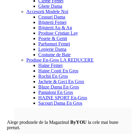
Cizme Femei
Ghete Dama
Accesorii
Modele Noi
Ceasuri Dama
Bijuterii Femei
Bijuterii Au & Ag
Produse Cristian Lay
Posete & Genti
Parfumuri Femei
Lenjerie Dama
Costume de Baie
Produse En-Gros
LA REDUCERE
Haine Femei
Haine Copii En Gros
Rochii En Gros
Jachete & Geci En Gros
Bluze Dama En Gros
Pantaloni En Gros
HAINE SPORT En-Gros
Sacouri Dama En Gros
Alege produsele de la Magazinul
ByYOU
la cele mai bune
preturi.