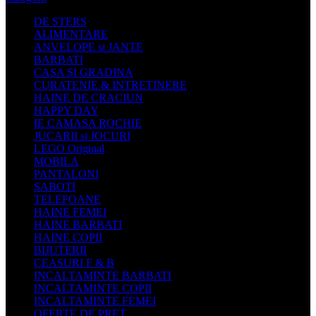
DE STERS
ALIMENTARE
ANVELOPE si JANTE
BARBATI
CASA SI GRADINA
CURATENIE & INTRETINERE
HAINE DE CRACIUN
HAPPY DAY
IE CAMASA ROCHIE
JUCARII si JOCURI
LEGO Original
MOBILA
PANTALONI
SABOTI
TELEFOANE
HAINE FEMEI
HAINE BARBATI
HAINE COPII
BIJUTERII
CEASURI F & B
INCALTAMINTE BARBATI
INCALTAMINTE COPII
INCALTAMINTE FEMEI
OFERTE DE PRET