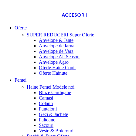
ACCESORII
Oferte
SUPER REDUCERI
Super Oferte
Anvelope & Jante
Anvelope de Iarna
Anvelope de Vara
Anvelope All Season
Anvelope Agro
Oferte Haine Copii
Oferte Hainute
Femei
Haine Femei
Modele noi
Bluze Cardigane
Camasi
Colanti
Pantaloni
Geci & Jachete
Paltoane
Sacouri
Veste & Bolerouri