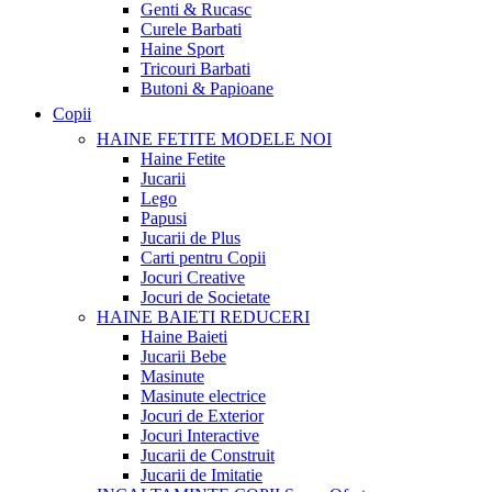
Genti & Rucasc
Curele Barbati
Haine Sport
Tricouri Barbati
Butoni & Papioane
Copii
HAINE FETITE
MODELE NOI
Haine Fetite
Jucarii
Lego
Papusi
Jucarii de Plus
Carti pentru Copii
Jocuri Creative
Jocuri de Societate
HAINE BAIETI
REDUCERI
Haine Baieti
Jucarii Bebe
Masinute
Masinute electrice
Jocuri de Exterior
Jocuri Interactive
Jucarii de Construit
Jucarii de Imitatie