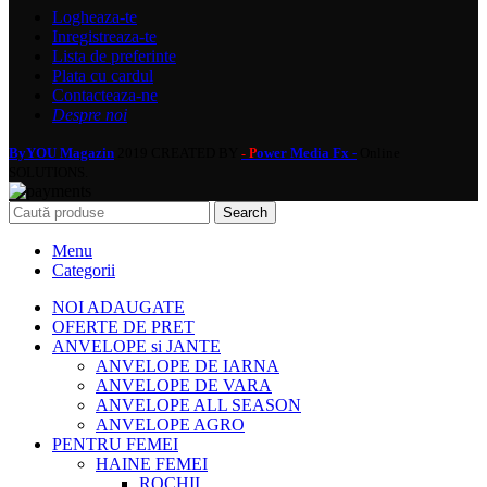
Logheaza-te
Inregistreaza-te
Lista de preferinte
Plata cu cardul
Contacteaza-ne
Despre noi
ByYOU Magazin
2019 CREATED BY
ower Media Fx -
Online
- P
SOLUTIONS.
Search
Menu
Categorii
NOI ADAUGATE
OFERTE DE PRET
ANVELOPE si JANTE
ANVELOPE DE IARNA
ANVELOPE DE VARA
ANVELOPE ALL SEASON
ANVELOPE AGRO
PENTRU FEMEI
HAINE FEMEI
ROCHII