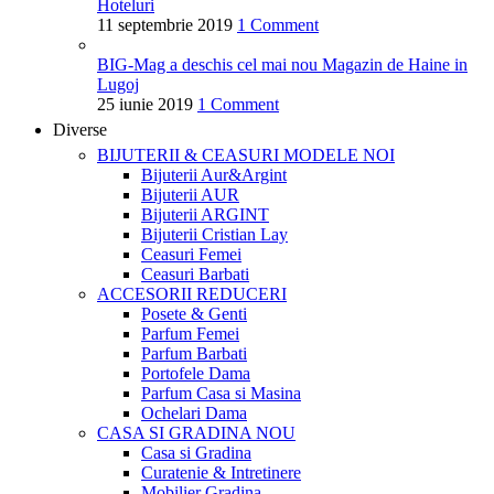
Hoteluri
11 septembrie 2019
1 Comment
BIG-Mag a deschis cel mai nou Magazin de Haine in
Lugoj
25 iunie 2019
1 Comment
Diverse
BIJUTERII & CEASURI
MODELE NOI
Bijuterii Aur&Argint
Bijuterii AUR
Bijuterii ARGINT
Bijuterii Cristian Lay
Ceasuri Femei
Ceasuri Barbati
ACCESORII
REDUCERI
Posete & Genti
Parfum Femei
Parfum Barbati
Portofele Dama
Parfum Casa si Masina
Ochelari Dama
CASA SI GRADINA
NOU
Casa si Gradina
Curatenie & Intretinere
Mobilier Gradina