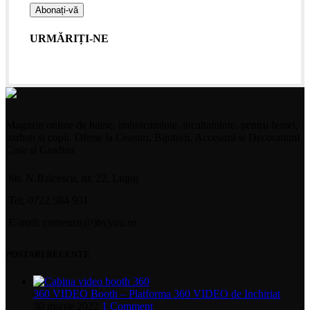
URMĂRIȚI-NE
Magazin online de haine, imbracaminte, incaltaminte, pentru femei,
barbati si copii. Oferte la Ceasuri, Bijuterii, Accesorii si Decoratiuni
Casa si Gradina
Str. N.Balcescu, nr. 22, Lugoj
Tel: 0722 584 931
E-mail: comenzi(@)byyou.ro
POSTARI RECENTE
360 VIDEO Booth – Platforma 360 VIDEO de Inchiriat
30 martie 2022
1 Comment