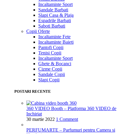
Incaltaminte Sport
Sandale Barbati
Slapi Casa & Plaja
Espadrile Barbati
Saboti Barbati
Copii
Oferte
Incaltaminte Fete
Incaltaminte Baieti
Pantofi Copii
Tenisi Copii
Incaltaminte Sport
Ghete & Bocanci
Cizme Copii
Sandale Copii
Slapi Copii
POSTARI RECENTE
360 VIDEO Booth – Platforma 360 VIDEO de
Inchiriat
30 martie 2022
1 Comment
PERFUMARTE – Parfumuri pentru Camera si