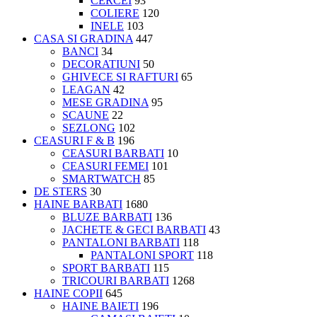
CERCEI
93
COLIERE
120
INELE
103
CASA SI GRADINA
447
BANCI
34
DECORATIUNI
50
GHIVECE SI RAFTURI
65
LEAGAN
42
MESE GRADINA
95
SCAUNE
22
SEZLONG
102
CEASURI F & B
196
CEASURI BARBATI
10
CEASURI FEMEI
101
SMARTWATCH
85
DE STERS
30
HAINE BARBATI
1680
BLUZE BARBATI
136
JACHETE & GECI BARBATI
43
PANTALONI BARBATI
118
PANTALONI SPORT
118
SPORT BARBATI
115
TRICOURI BARBATI
1268
HAINE COPII
645
HAINE BAIETI
196