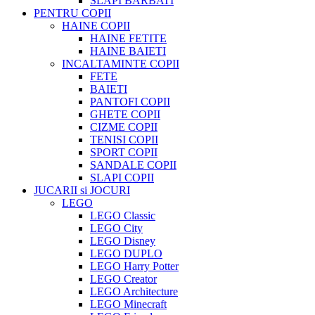
SLAPI BARBATI
PENTRU COPII
HAINE COPII
HAINE FETITE
HAINE BAIETI
INCALTAMINTE COPII
FETE
BAIETI
PANTOFI COPII
GHETE COPII
CIZME COPII
TENISI COPII
SPORT COPII
SANDALE COPII
SLAPI COPII
JUCARII si JOCURI
LEGO
LEGO Classic
LEGO City
LEGO Disney
LEGO DUPLO
LEGO Harry Potter
LEGO Creator
LEGO Architecture
LEGO Minecraft