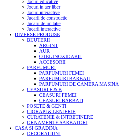
Jocuri educative
Jocuri in aer liber
Jocuri interactive
Jucarii de constructie
Jucarii de imitatie
Jucarii interactive
DIVERSE PRODUSE
BIJUTERII
ARGINT
AUR
OTEL INOXIDABIL
ACCESORII
PARFUMURI
PARFUMURI FEMEI
PARFUMURI BARBATI
PARFUMURI DE CAMERA MASINA
CEASURI F & B
CEASURI FEMEI
CEASURI BARBATI
POSETE & GENTI
CIORAPI & LENJERIE
CURATENIE & INTRETINERE
ORNAMENTE SARBATORI
CASA SI GRADINA
DECORATIUNI