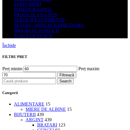
PARFUMURI
POSETE & GENTI
PRODUSE EN-GROS
SERVICII EVENIMENTE
SETURI – MIXURI HAINE DAMA
BRICHETE SI PELETI
X OUT OF STOCK
Închide
FILTRU PRET
Preț minim
Preț maxim
Filtrează
Search
Categorii
ALIMENTARE
15
MIERE DE ALBINE
15
BIJUTERII
439
ARGINT
439
BRATARI
123