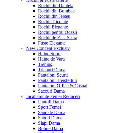
Rochii & Fuste
Oferte
Rochii din Dantela
Rochii din Bumbac
Rochii din Jerseu
Rochii Tricotate
Rochii Elegante
Rochii pentru Ocazii
Rochii de Zi si Seara
Fuste Elegante
New Concept
Exclusiv
Haine Sport
Haine de Vara
Trening
Tricouri Dama
Pantaloni Scurti
Pantaloni Treisferturi
Pantaloni Office & Casual
Sacouri Dama
Incaltaminte Femei
Reduceri
Pantofi Dama
Sport Femei
Sandale Dama
Saboti Dama
Slapi Dama
Botine Dama