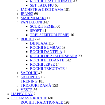
ROCHII TRADITIONALE
43
SET TATA FIU
63
JACHETE & GECI DAMA
181
JEANSI
69
MARIMI MARI
111
PANTALONI
347
SCURTI FEMEI
60
SPORT
41
TREI SFERTURI FEMEI
10
ROCHII
724
DE PLAJA
115
ROCHII BUMBAC
63
ROCHII DANTELĂ
1
ROCHII DE ZI SI DE SEARA
23
ROCHII ELEGANTE
142
ROCHII JERSE
14
ROCHII TRICOTATE
4
SACOURI
43
SALOPETA
15
TRENING
181
TRICOURI DAMĂ
153
VESTE
36
HAPPY DAY
7
IE CAMASA ROCHIE
681
ROCHII TRADITIONALE
198