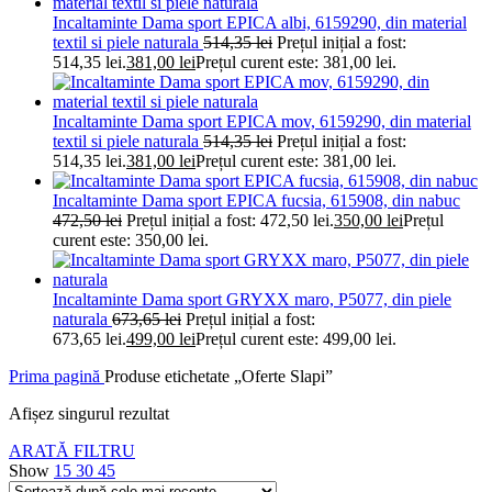
Incaltaminte Dama sport EPICA albi, 6159290, din material
textil si piele naturala
514,35
lei
Prețul inițial a fost:
514,35 lei.
381,00
lei
Prețul curent este: 381,00 lei.
Incaltaminte Dama sport EPICA mov, 6159290, din material
textil si piele naturala
514,35
lei
Prețul inițial a fost:
514,35 lei.
381,00
lei
Prețul curent este: 381,00 lei.
Incaltaminte Dama sport EPICA fucsia, 615908, din nabuc
472,50
lei
Prețul inițial a fost: 472,50 lei.
350,00
lei
Prețul
curent este: 350,00 lei.
Incaltaminte Dama sport GRYXX maro, P5077, din piele
naturala
673,65
lei
Prețul inițial a fost:
673,65 lei.
499,00
lei
Prețul curent este: 499,00 lei.
Prima pagină
Produse etichetate „Oferte Slapi”
Afișez singurul rezultat
ARATĂ FILTRU
Show
15
30
45