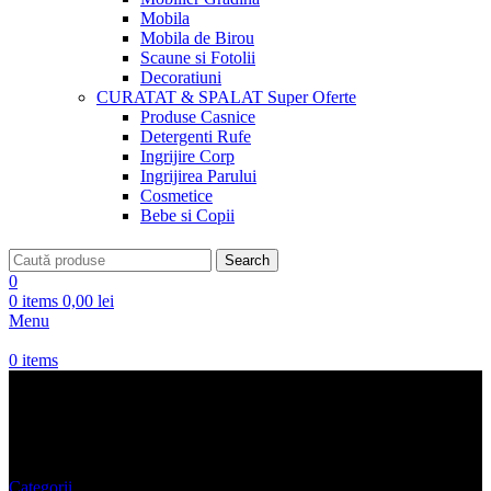
Mobila
Mobila de Birou
Scaune si Fotolii
Decoratiuni
CURATAT & SPALAT
Super Oferte
Produse Casnice
Detergenti Rufe
Ingrijire Corp
Ingrijirea Parului
Cosmetice
Bebe si Copii
Search
0
0
items
0,00
lei
Menu
0
items
Oferte Slapi
Categorii