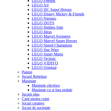
LEGO Friends
LEGO Art
LEGO DC Super Heroes
LEGO Disney Mickey & Friends
LEGO Ninjago
LEGO DOTS
LEGO Hidden Side
LEGO Ideas
LEGO Marvel Avengers
LEGO Marvel Super Heroes
LEGO Speed Champions
LEGO Star Wars
LEGO Super Mario
LEGO Technic
LEGO VIDIYO
LEGO Original
Papusi
Jucarii Bebelusi
Masinute
Masinute electrice
Masinute cu si fara pedale
Jucarii plus
Carti pentru copii
Jocuri creative
Jocuri de societate