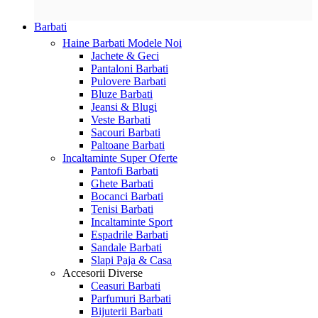
Barbati
Haine Barbati
Modele Noi
Jachete & Geci
Pantaloni Barbati
Pulovere Barbati
Bluze Barbati
Jeansi & Blugi
Veste Barbati
Sacouri Barbati
Paltoane Barbati
Incaltaminte
Super Oferte
Pantofi Barbati
Ghete Barbati
Bocanci Barbati
Tenisi Barbati
Incaltaminte Sport
Espadrile Barbati
Sandale Barbati
Slapi Paja & Casa
Accesorii
Diverse
Ceasuri Barbati
Parfumuri Barbati
Bijuterii Barbati