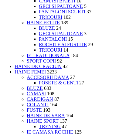
CAMASI BAIETI
10
GECI SI PALTOANE
5
PANTALONI SCURTI
37
TRICOURI
102
HAINE FETITE
189
BLUZE
24
GECI SI PALTOANE
3
PANTALONI
15
ROCHITE SI FUSTITE
29
TRICOURI
14
IE TRADITIONALA
184
SPORT COPII
92
HAINE DE CRACIUN
42
HAINE FEMEI
3233
ACCESORII DAMA
27
POSETE & GENTI
27
BLUZE
683
CAMASI
108
CARDIGAN
87
COLANTI
164
FUSTE
193
HAINE DE VARA
164
HAINE SPORT
137
TRENING
47
IE CAMASA ROCHIE
125