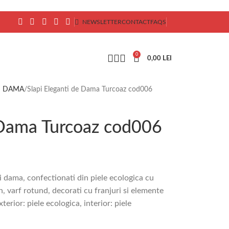
NEWSLETTER
CONTACT
FAQS
0
0,00
LEI
I DAMA
Slapi Eleganti de Dama Turcoaz cod006
 Dama Turcoaz cod006
 dama, confectionati din piele ecologica cu
, varf rotund, decorati cu franjuri si elemente
erior: piele ecologica, interior: piele