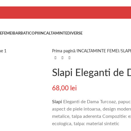
E
FEMEI
BARBATI
COPII
INCALTAMINTE
DIVERSE
Prima pagină
INCALTAMINTE FEMEI
SLAP
Slapi Eleganti de
68,00
lei
Slapi
Eleganti de Dama Turcoaz, papuci
aspect de piele intoarsa, design modern
metalice, talpa aderenta Compozitie: ext
ecologica, talpa: material sintetic