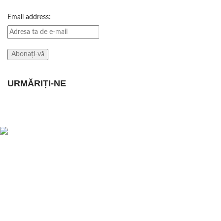
Email address:
URMĂRIȚI-NE
POSTARI RECEN
Magazin online de haine, imbracaminte,
incaltaminte, pentru femei, barbati si copii.
Oferte la Ceasuri, Bijuterii, Accesorii si
Decoratiuni Casa si Gradina
Str. N.Balcescu, nr. 22, Lugoj
Tel: 0722 584 931
PERFUMA