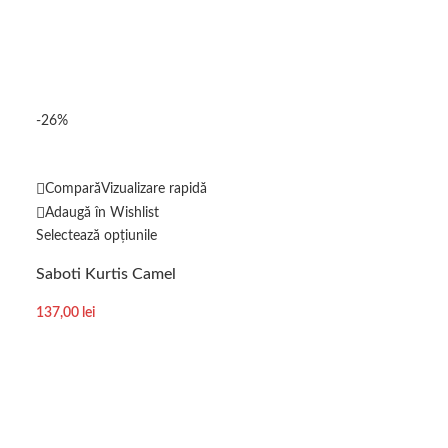
-26%
-53%
Compară
Vizualizare rapidă
Compară
Vizuali
Adaugă în Wishlist
Adaugă în Wishl
Selectează opțiunile
Selectează opțiun
Saboti Kurtis Camel
Slapi sau Papuc
137,00
lei
88,00
lei