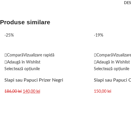
DES
Produse similare
-25%
-19%
Compară
Vizualizare rapidă
Compară
Vizualizar
Adaugă în Wishlist
Adaugă în Wishlist
Selectează opțiunile
Selectează opțiunile
Slapi sau Papuci Prizer Negri
Slapi sau Papuci 
186,00
lei
140,00
lei
150,00
lei