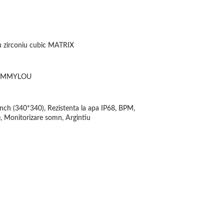
cu zirconiu cubic MATRIX
ei EMMYLOU
ch (340*340), Rezistenta la apa IP68, BPM,
, Monitorizare somn, Argintiu