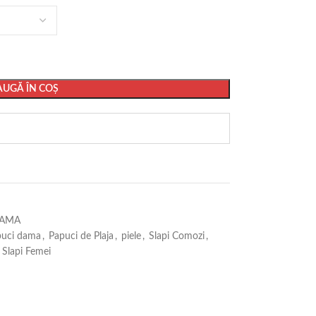
UGĂ ÎN COȘ
DAMA
puci dama
,
Papuci de Plaja
,
piele
,
Slapi Comozi
,
Slapi Femei