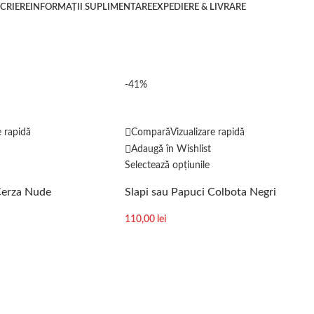
CRIERE
INFORMAȚII SUPLIMENTARE
EXPEDIERE & LIVRARE
-41%
e rapidă
Compară
Vizualizare rapidă
Adaugă în Wishlist
Selectează opțiunile
Cerza Nude
Slapi sau Papuci Colbota Negri
110,00
lei