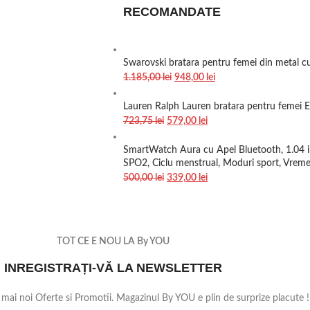
RECOMANDATE
Swarovski bratara pentru femei din metal 
1.185,00
lei
948,00
lei
Lauren Ralph Lauren bratara pentru fem
723,75
lei
579,00
lei
SmartWatch Aura cu Apel Bluetooth, 1.04 in
SPO2, Ciclu menstrual, Moduri sport, Vreme
500,00
lei
339,00
lei
TOT CE E NOU LA By YOU
INREGISTRAȚI-VĂ LA NEWSLETTER
e mai noi Oferte si Promotii. Magazinul By YOU e plin de surprize placute !