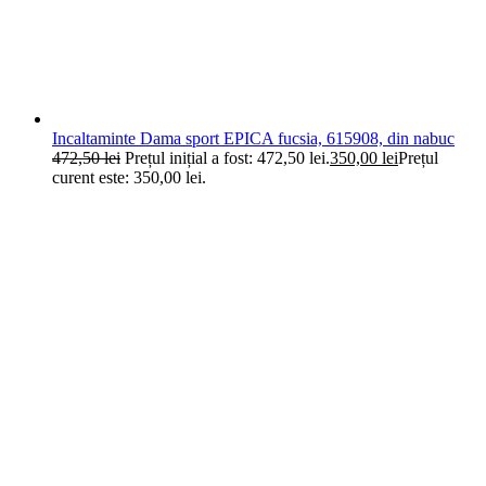
Incaltaminte Dama sport EPICA fucsia, 615908, din nabuc
472,50
lei
Prețul inițial a fost: 472,50 lei.
350,00
lei
Prețul
curent este: 350,00 lei.