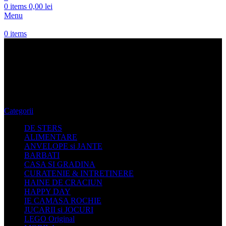
0
items
0,00
lei
Menu
0
items
Oferte Geci Barbati Under
Armour
Categorii
DE STERS
ALIMENTARE
ANVELOPE si JANTE
BARBATI
CASA SI GRADINA
CURATENIE & INTRETINERE
HAINE DE CRACIUN
HAPPY DAY
IE CAMASA ROCHIE
JUCARII si JOCURI
LEGO Original