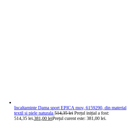
Incaltaminte Dama sport EPICA mov, 6159290, din material
textil si piele naturala
514,35
lei
Prețul inițial a fost:
514,35 lei.
381,00
lei
Prețul curent este: 381,00 lei.