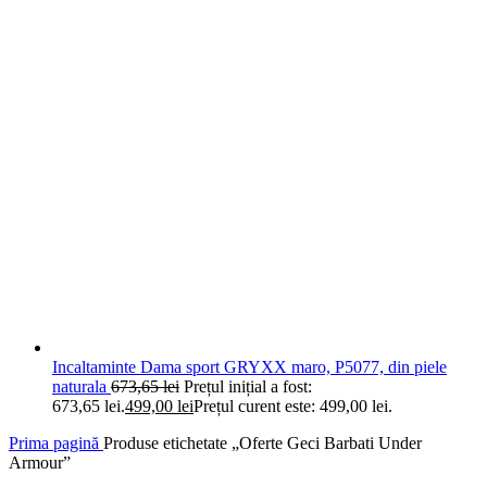
Incaltaminte Dama sport GRYXX maro, P5077, din piele
naturala
673,65
lei
Prețul inițial a fost:
673,65 lei.
499,00
lei
Prețul curent este: 499,00 lei.
Prima pagină
Produse etichetate „Oferte Geci Barbati Under
Armour”