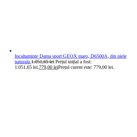
Incaltaminte Dama sport GEOX maro, D6500A, din piele
naturala
1.051,65
lei
Prețul inițial a fost:
1.051,65 lei.
779,00
lei
Prețul curent este: 779,00 lei.