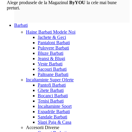
Alege produsele de la Magazinul
ByYOU
la cele mai bune
preturi.
Barbati
Haine Barbati
Modele Noi
Jachete & Geci
Pantaloni Barbati
Pulovere Barbati
Bluze Barbati
Jeansi & Blugi
Veste Barbati
Sacouri Barbati
Paltoane Barbati
Incaltaminte
Super Oferte
Pantofi Barbati
Ghete Barbati
Bocanci Barbati
Tenisi Barbati
Incaltaminte Sport
Espadrile Barbati
Sandale Barbati
Slapi Paja & Casa
Accesorii
Diverse