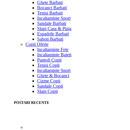
Ghete Barbati
Bocanci Barbati
Tenisi Barbati
Incaltaminte Sport
Sandale Barbati
Slapi Casa & Plaja
Espadrile Barbati
Saboti Barbati
Copii
Oferte
Incaltaminte Fete
Incaltaminte Baieti
Pantofi Copii
Tenisi Copii
Incaltaminte Sport
Ghete & Bocanci
Cizme Copii
Sandale Copii
Slapi Copii
POSTARI RECENTE