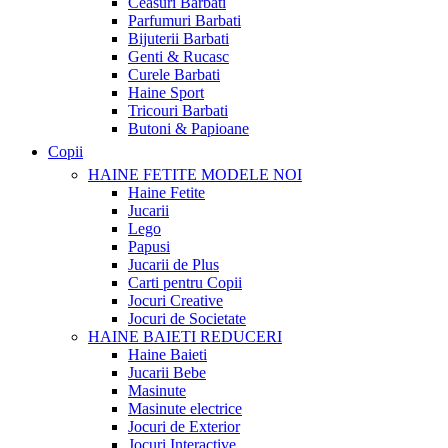
Ceasuri Barbati
Parfumuri Barbati
Bijuterii Barbati
Genti & Rucasc
Curele Barbati
Haine Sport
Tricouri Barbati
Butoni & Papioane
Copii
HAINE FETITE
MODELE NOI
Haine Fetite
Jucarii
Lego
Papusi
Jucarii de Plus
Carti pentru Copii
Jocuri Creative
Jocuri de Societate
HAINE BAIETI
REDUCERI
Haine Baieti
Jucarii Bebe
Masinute
Masinute electrice
Jocuri de Exterior
Jocuri Interactive