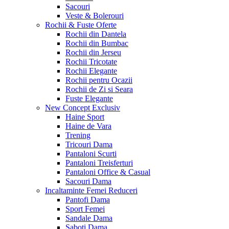
Sacouri
Veste & Bolerouri
Rochii & Fuste
Oferte
Rochii din Dantela
Rochii din Bumbac
Rochii din Jerseu
Rochii Tricotate
Rochii Elegante
Rochii pentru Ocazii
Rochii de Zi si Seara
Fuste Elegante
New Concept
Exclusiv
Haine Sport
Haine de Vara
Trening
Tricouri Dama
Pantaloni Scurti
Pantaloni Treisferturi
Pantaloni Office & Casual
Sacouri Dama
Incaltaminte Femei
Reduceri
Pantofi Dama
Sport Femei
Sandale Dama
Saboti Dama