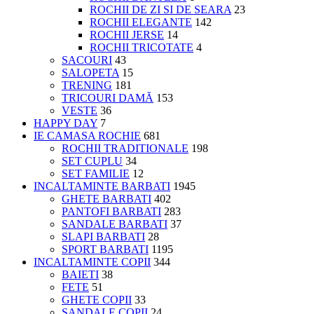
ROCHII DE ZI SI DE SEARA
23
ROCHII ELEGANTE
142
ROCHII JERSE
14
ROCHII TRICOTATE
4
SACOURI
43
SALOPETA
15
TRENING
181
TRICOURI DAMĂ
153
VESTE
36
HAPPY DAY
7
IE CAMASA ROCHIE
681
ROCHII TRADITIONALE
198
SET CUPLU
34
SET FAMILIE
12
INCALTAMINTE BARBATI
1945
GHETE BARBATI
402
PANTOFI BARBATI
283
SANDALE BARBATI
37
SLAPI BARBATI
28
SPORT BARBATI
1195
INCALTAMINTE COPII
344
BAIETI
38
FETE
51
GHETE COPII
33
SANDALE COPII
24