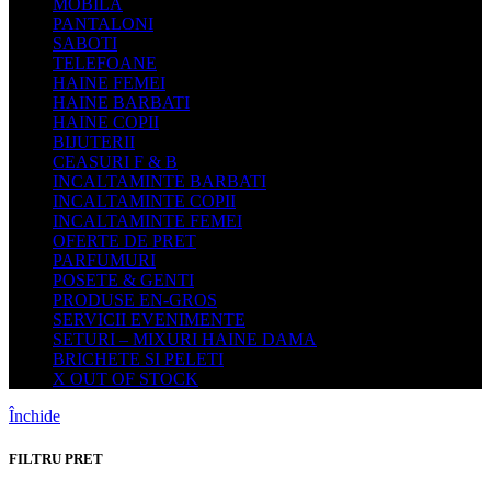
MOBILA
PANTALONI
SABOTI
TELEFOANE
HAINE FEMEI
HAINE BARBATI
HAINE COPII
BIJUTERII
CEASURI F & B
INCALTAMINTE BARBATI
INCALTAMINTE COPII
INCALTAMINTE FEMEI
OFERTE DE PRET
PARFUMURI
POSETE & GENTI
PRODUSE EN-GROS
SERVICII EVENIMENTE
SETURI – MIXURI HAINE DAMA
BRICHETE SI PELETI
X OUT OF STOCK
Închide
FILTRU PRET