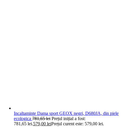
Incaltaminte Dama sport GEOX negri, D680JA, din piele
ecologica
781,65
lei
Prețul inițial a fost:
781,65 lei.
579,00
lei
Prețul curent este: 579,00 lei.