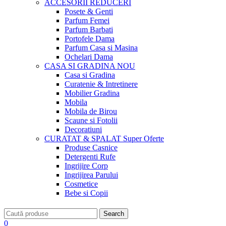
ACCESORII
REDUCERI
Posete & Genti
Parfum Femei
Parfum Barbati
Portofele Dama
Parfum Casa si Masina
Ochelari Dama
CASA SI GRADINA
NOU
Casa si Gradina
Curatenie & Intretinere
Mobilier Gradina
Mobila
Mobila de Birou
Scaune si Fotolii
Decoratiuni
CURATAT & SPALAT
Super Oferte
Produse Casnice
Detergenti Rufe
Ingrijire Corp
Ingrijirea Parului
Cosmetice
Bebe si Copii
Search
0