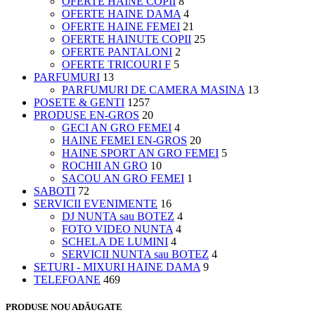
OFERTE HAINE COPII
8
OFERTE HAINE DAMA
4
OFERTE HAINE FEMEI
21
OFERTE HAINUTE COPII
25
OFERTE PANTALONI
2
OFERTE TRICOURI F
5
PARFUMURI
13
PARFUMURI DE CAMERA MASINA
13
POSETE & GENTI
1257
PRODUSE EN-GROS
20
GECI AN GRO FEMEI
4
HAINE FEMEI EN-GROS
20
HAINE SPORT AN GRO FEMEI
5
ROCHII AN GRO
10
SACOU AN GRO FEMEI
1
SABOTI
72
SERVICII EVENIMENTE
16
DJ NUNTA sau BOTEZ
4
FOTO VIDEO NUNTA
4
SCHELA DE LUMINI
4
SERVICII NUNTA sau BOTEZ
4
SETURI - MIXURI HAINE DAMA
9
TELEFOANE
469
PRODUSE NOU ADĂUGATE