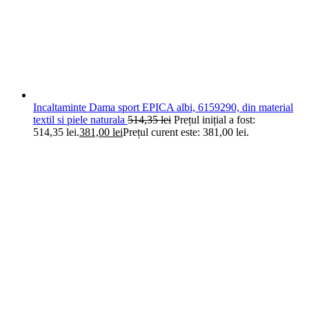
Incaltaminte Dama sport EPICA albi, 6159290, din material
textil si piele naturala
514,35
lei
Prețul inițial a fost:
514,35 lei.
381,00
lei
Prețul curent este: 381,00 lei.