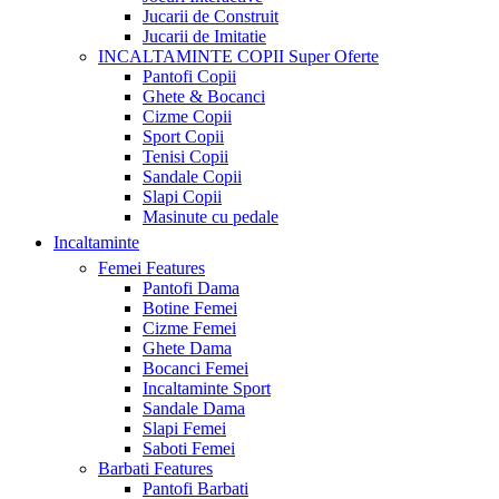
Jucarii de Construit
Jucarii de Imitatie
INCALTAMINTE COPII
Super Oferte
Pantofi Copii
Ghete & Bocanci
Cizme Copii
Sport Copii
Tenisi Copii
Sandale Copii
Slapi Copii
Masinute cu pedale
Incaltaminte
Femei
Features
Pantofi Dama
Botine Femei
Cizme Femei
Ghete Dama
Bocanci Femei
Incaltaminte Sport
Sandale Dama
Slapi Femei
Saboti Femei
Barbati
Features
Pantofi Barbati