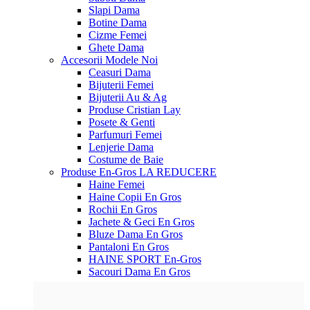
Slapi Dama
Botine Dama
Cizme Femei
Ghete Dama
Accesorii
Modele Noi
Ceasuri Dama
Bijuterii Femei
Bijuterii Au & Ag
Produse Cristian Lay
Posete & Genti
Parfumuri Femei
Lenjerie Dama
Costume de Baie
Produse En-Gros
LA REDUCERE
Haine Femei
Haine Copii En Gros
Rochii En Gros
Jachete & Geci En Gros
Bluze Dama En Gros
Pantaloni En Gros
HAINE SPORT En-Gros
Sacouri Dama En Gros