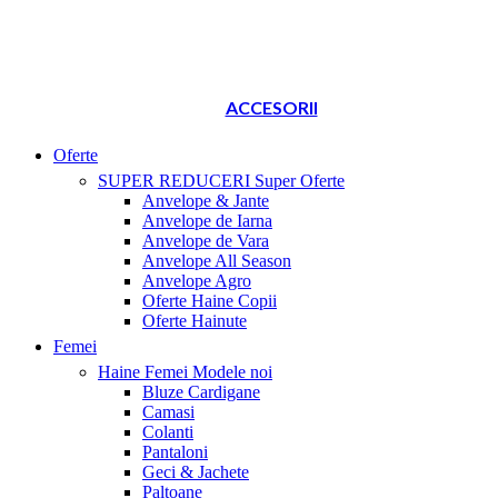
ACCESORII
Oferte
SUPER REDUCERI
Super Oferte
Anvelope & Jante
Anvelope de Iarna
Anvelope de Vara
Anvelope All Season
Anvelope Agro
Oferte Haine Copii
Oferte Hainute
Femei
Haine Femei
Modele noi
Bluze Cardigane
Camasi
Colanti
Pantaloni
Geci & Jachete
Paltoane