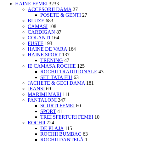
HAINE FEMEI
3233
ACCESORII DAMA
27
POSETE & GENTI
27
BLUZE
683
CAMASI
108
CARDIGAN
87
COLANTI
164
FUSTE
193
HAINE DE VARA
164
HAINE SPORT
137
TRENING
47
IE CAMASA ROCHIE
125
ROCHII TRADITIONALE
43
SET TATA FIU
63
JACHETE & GECI DAMA
181
JEANSI
69
MARIMI MARI
111
PANTALONI
347
SCURTI FEMEI
60
SPORT
41
TREI SFERTURI FEMEI
10
ROCHII
724
DE PLAJA
115
ROCHII BUMBAC
63
ROCHII DANTELĂ
1