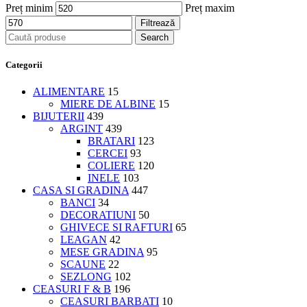
Preț minim
Preț maxim
Filtrează
Search
Categorii
ALIMENTARE
15
MIERE DE ALBINE
15
BIJUTERII
439
ARGINT
439
BRATARI
123
CERCEI
93
COLIERE
120
INELE
103
CASA SI GRADINA
447
BANCI
34
DECORATIUNI
50
GHIVECE SI RAFTURI
65
LEAGAN
42
MESE GRADINA
95
SCAUNE
22
SEZLONG
102
CEASURI F & B
196
CEASURI BARBATI
10