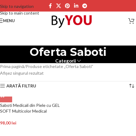
Skip to navigation
Skip to main content
MENU
Oferta Saboti
Categorii
Prima pagină
Produse etichetate „Oferta Saboti”
Afișez singurul rezultat
ARATĂ FILTRU
Saboti Medicali din Piele cu GEL
SOFT Multicolor Medical
98,00
lei