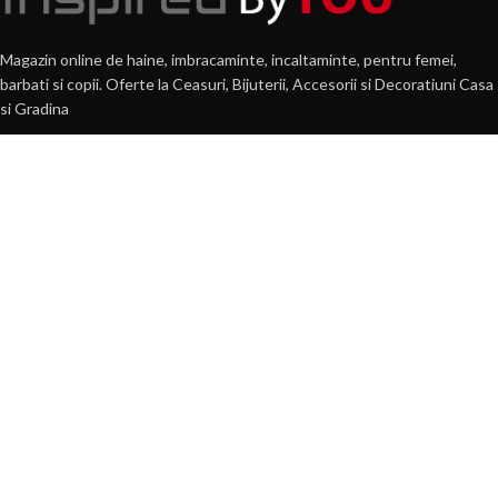
Magazin online de haine, imbracaminte, incaltaminte, pentru femei,
barbati si copii. Oferte la Ceasuri, Bijuterii, Accesorii si Decoratiuni Casa
si Gradina
Str. N.Balcescu, nr. 22, Lugoj
Tel: 0722 584 931
E-mail: comenzi(@)byyou.ro
POSTARI RECENTE
360 VIDEO Booth – Platforma 360 VIDEO de Inchiriat
30 martie 2022
1 Comment
PERFUMARTE – Parfumuri pentru Camera si Hoteluri
11 septembrie 2019
1 Comment