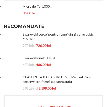
Miere de Tei 1000g
35,00
lei
RECOMANDATE
Swarovski cercei pentru femei din zirconiu cubic
MATRIX
726,00
lei
907,50
lei
Swarovski inel STILLA
486,00
lei
607,50
lei
CEASURI F & B CEASURI FEMEI Michael Kors
smartwatch femei, culoarea auriu
2.199,00
lei
2.968,65
lei
TOT CE E NOU LA By YOU