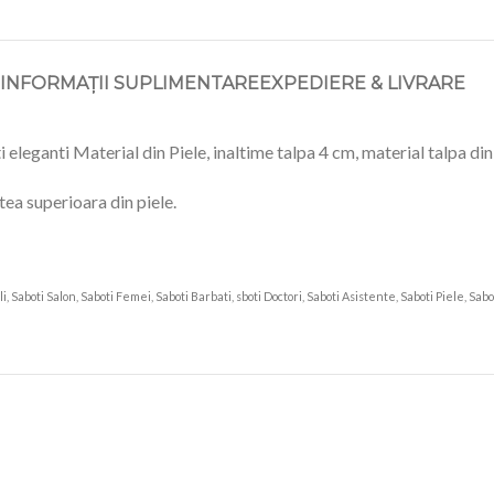
INFORMAȚII SUPLIMENTARE
EXPEDIERE & LIVRARE
leganti Material din Piele, inaltime talpa 4 cm, material talpa din
ea superioara din piele.
, Saboti Salon, Saboti Femei, Saboti Barbati, sboti Doctori, Saboti Asistente, Saboti Piele, Sab