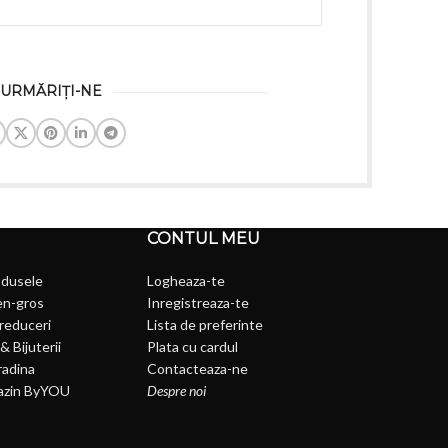
URMĂRIȚI-NE
CONTUL MEU
odusele
Logheaza-te
en-gros
Inregistreaza-te
 reduceri
Lista de preferinte
& Bijuterii
Plata cu cardul
radina
Contacteaza-ne
azin ByYOU
Despre noi