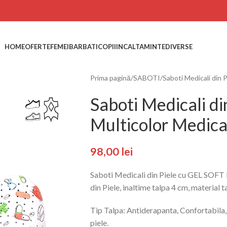
HOME
OFERTE
FEMEI
BARBATI
COPII
INCALTAMINTE
DIVERSE
Prima pagină
SABOTI
Saboti Medicali din 
Saboti Medicali d
Multicolor Medica
98,00
lei
Saboti Medicali din Piele cu GEL SOFT 
din Piele, inaltime talpa 4 cm, material 
Tip Talpa: Antiderapanta, Confortabila,
piele.