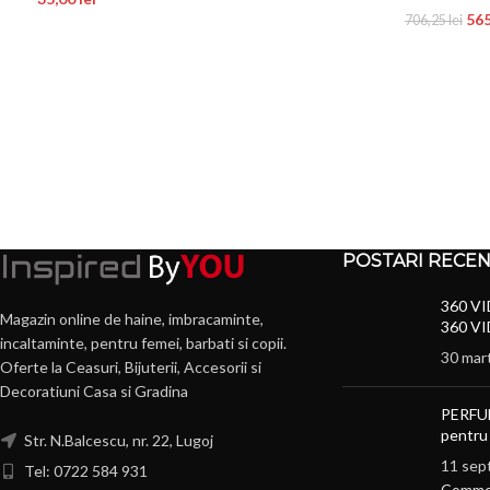
56
706,25
lei
POSTARI RECE
360 VI
Magazin online de haine, imbracaminte,
360 VI
incaltaminte, pentru femei, barbati si copii.
30 mar
Oferte la Ceasuri, Bijuterii, Accesorii si
Decoratiuni Casa si Gradina
PERFU
pentru
Str. N.Balcescu, nr. 22, Lugoj
11 sep
Tel: 0722 584 931
Comme