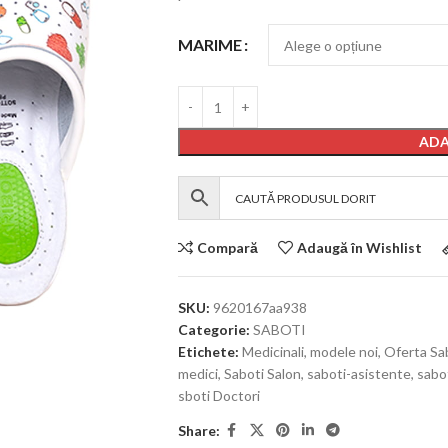
MARIME
ADA
Compară
Adaugă în Wishlist
SKU:
9620167aa938
Categorie:
SABOTI
Etichete:
Medicinali
,
modele noi
,
Oferta Sa
medici
,
Saboti Salon
,
saboti-asistente
,
sabo
sboti Doctori
Share: