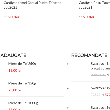
Cardigan femei Casual Pudra Tricotat
Cardigan Rosu Toam
cod2021
cod2021
115,00
lei
115,00
lei
 ADAUGATE
RECOMANDATE
Miere de Tei 250g
Swarovski la
placat cu au
15,00
lei
2
3.123,75
lei
Miere de Tei 350g
Swarovski i
23,00
lei
57
723,75
lei
Miere de Tei 1000g
Swarovski i
35,00
lei