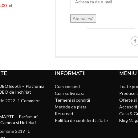
5,00
lei
NTE
INFORMATII
MENIU
DEO Booth – Platforma
Cum comand
Toate pr
DEO de Inchiriat
Cum se livreaza
Produse 
Termeni si conditii
Oferte si
tie 2022
1 Comment
Metode de plata
Accesorii 
Returnari
Casa & G
MARTE – Parfumuri
Politica de confidentialitate
Blog Mag
 Camera si Hoteluri
tembrie 2019
1
nt