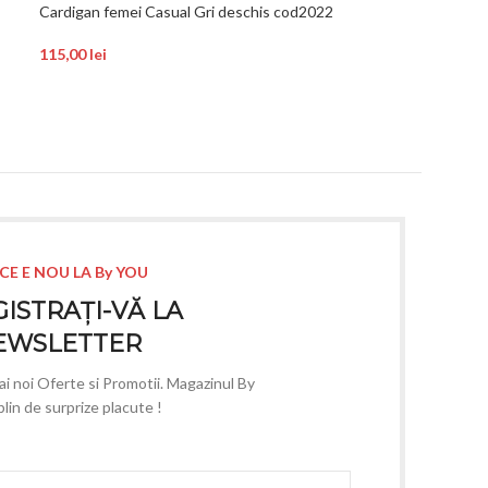
Cardigan femei Casual Gri deschis cod2022
Rochie cu broder
buc cod7097
115,00
lei
415,00
lei
CE E NOU LA By YOU
ISTRAȚI-VĂ LA
EWSLETTER
mai noi Oferte si Promotii. Magazinul By
lin de surprize placute !