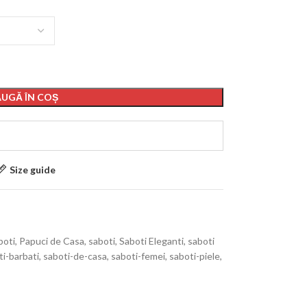
UGĂ ÎN COȘ
Size guide
boti
,
Papuci de Casa
,
saboti
,
Saboti Eleganti
,
saboti
ti-barbati
,
saboti-de-casa
,
saboti-femei
,
saboti-piele
,