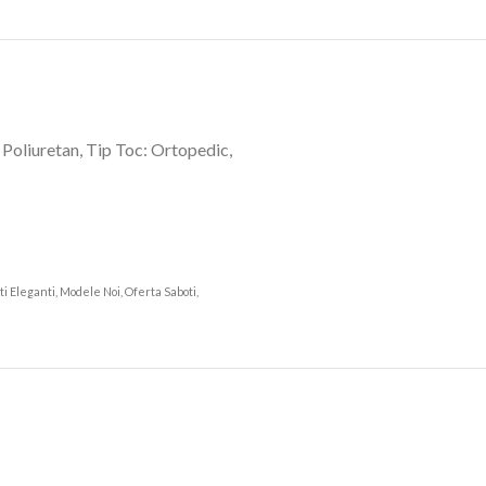
 Poliuretan, Tip Toc: Ortopedic,
oti Eleganti, Modele Noi, Oferta Saboti,