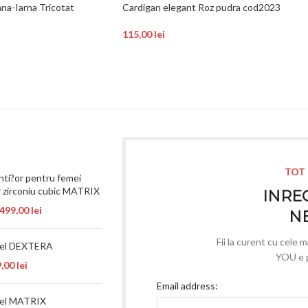
na-Iarna Tricotat
Cardigan elegant Roz pudra cod2023
115,00
lei
TOT 
nti?or pentru femei
r zirconiu cubic MATRIX
INREG
.499,00
lei
N
Fii la curent cu cele 
nel DEXTERA
YOU e p
9,00
lei
Email address:
nel MATRIX