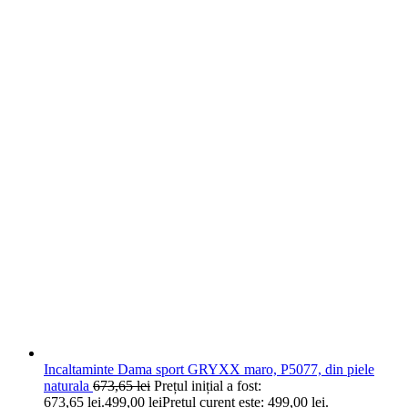
Incaltaminte Dama sport GRYXX maro, P5077, din piele
naturala
673,65
lei
Prețul inițial a fost:
673,65 lei.
499,00
lei
Prețul curent este: 499,00 lei.