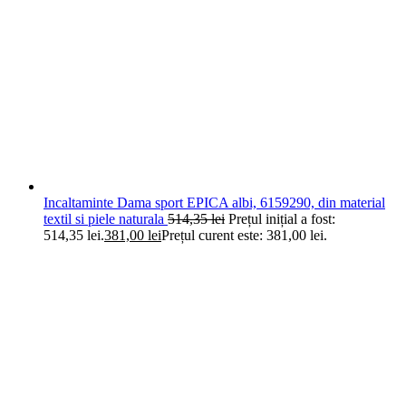
Incaltaminte Dama sport EPICA albi, 6159290, din material
textil si piele naturala
514,35
lei
Prețul inițial a fost:
514,35 lei.
381,00
lei
Prețul curent este: 381,00 lei.