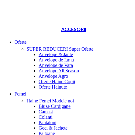
ACCESORII
Oferte
SUPER REDUCERI
Super Oferte
Anvelope & Jante
Anvelope de Iarna
Anvelope de Vara
Anvelope All Season
Anvelope Agro
Oferte Haine Copii
Oferte Hainute
Femei
Haine Femei
Modele noi
Bluze Cardigane
Camasi
Colanti
Pantaloni
Geci & Jachete
Paltoane