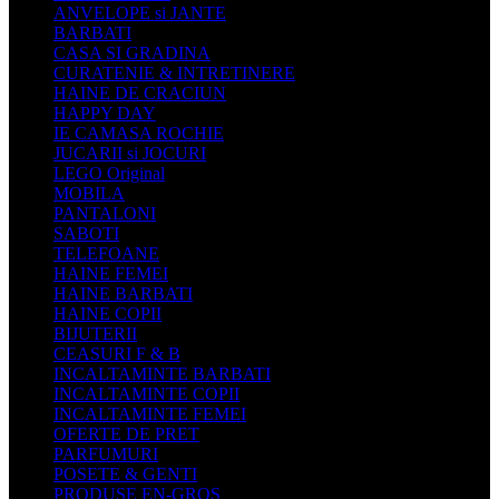
ANVELOPE si JANTE
BARBATI
CASA SI GRADINA
CURATENIE & INTRETINERE
HAINE DE CRACIUN
HAPPY DAY
IE CAMASA ROCHIE
JUCARII si JOCURI
LEGO Original
MOBILA
PANTALONI
SABOTI
TELEFOANE
HAINE FEMEI
HAINE BARBATI
HAINE COPII
BIJUTERII
CEASURI F & B
INCALTAMINTE BARBATI
INCALTAMINTE COPII
INCALTAMINTE FEMEI
OFERTE DE PRET
PARFUMURI
POSETE & GENTI
PRODUSE EN-GROS