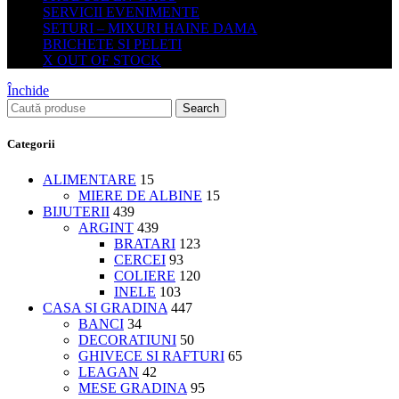
SERVICII EVENIMENTE
SETURI – MIXURI HAINE DAMA
BRICHETE SI PELETI
X OUT OF STOCK
Închide
Search
Categorii
ALIMENTARE
15
MIERE DE ALBINE
15
BIJUTERII
439
ARGINT
439
BRATARI
123
CERCEI
93
COLIERE
120
INELE
103
CASA SI GRADINA
447
BANCI
34
DECORATIUNI
50
GHIVECE SI RAFTURI
65
LEAGAN
42
MESE GRADINA
95