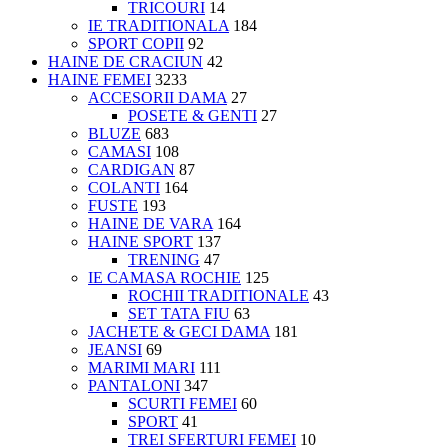
TRICOURI
14
IE TRADITIONALA
184
SPORT COPII
92
HAINE DE CRACIUN
42
HAINE FEMEI
3233
ACCESORII DAMA
27
POSETE & GENTI
27
BLUZE
683
CAMASI
108
CARDIGAN
87
COLANTI
164
FUSTE
193
HAINE DE VARA
164
HAINE SPORT
137
TRENING
47
IE CAMASA ROCHIE
125
ROCHII TRADITIONALE
43
SET TATA FIU
63
JACHETE & GECI DAMA
181
JEANSI
69
MARIMI MARI
111
PANTALONI
347
SCURTI FEMEI
60
SPORT
41
TREI SFERTURI FEMEI
10