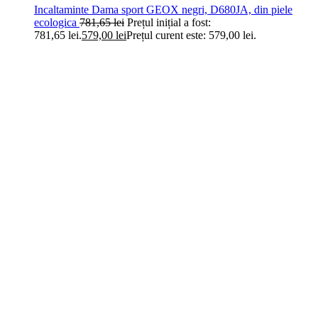
Incaltaminte Dama sport GEOX negri, D680JA, din piele
ecologica
781,65
lei
Prețul inițial a fost:
781,65 lei.
579,00
lei
Prețul curent este: 579,00 lei.