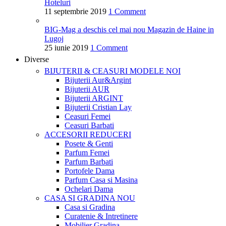
Hoteluri
11 septembrie 2019
1 Comment
BIG-Mag a deschis cel mai nou Magazin de Haine in
Lugoj
25 iunie 2019
1 Comment
Diverse
BIJUTERII & CEASURI
MODELE NOI
Bijuterii Aur&Argint
Bijuterii AUR
Bijuterii ARGINT
Bijuterii Cristian Lay
Ceasuri Femei
Ceasuri Barbati
ACCESORII
REDUCERI
Posete & Genti
Parfum Femei
Parfum Barbati
Portofele Dama
Parfum Casa si Masina
Ochelari Dama
CASA SI GRADINA
NOU
Casa si Gradina
Curatenie & Intretinere
Mobilier Gradina