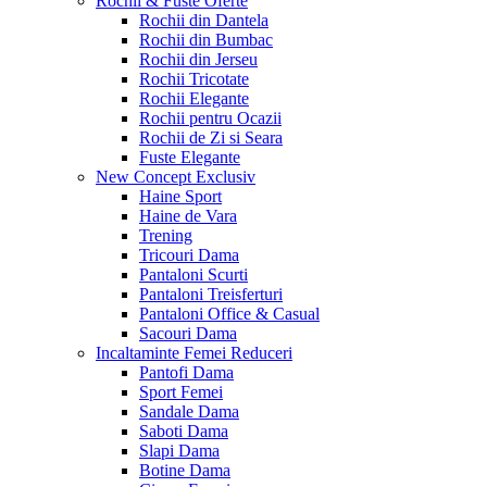
Rochii & Fuste
Oferte
Rochii din Dantela
Rochii din Bumbac
Rochii din Jerseu
Rochii Tricotate
Rochii Elegante
Rochii pentru Ocazii
Rochii de Zi si Seara
Fuste Elegante
New Concept
Exclusiv
Haine Sport
Haine de Vara
Trening
Tricouri Dama
Pantaloni Scurti
Pantaloni Treisferturi
Pantaloni Office & Casual
Sacouri Dama
Incaltaminte Femei
Reduceri
Pantofi Dama
Sport Femei
Sandale Dama
Saboti Dama
Slapi Dama
Botine Dama