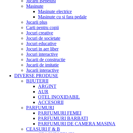
Jucarii Bebelusi
Masinute
Masinute electrice
Masinute cu si fara pedale
Jucarii plus
Carti pentru copii
Jocuri creative
Jocuri de societate
Jocuri educative
Jocuri in aer liber
Jocuri interactive
Jucarii de constructie
Jucarii de imitatie
Jucarii interactive
DIVERSE PRODUSE
BIJUTERII
ARGINT
AUR
OTEL INOXIDABIL
ACCESORII
PARFUMURI
PARFUMURI FEMEI
PARFUMURI BARBATI
PARFUMURI DE CAMERA MASINA
CEASURI F & B