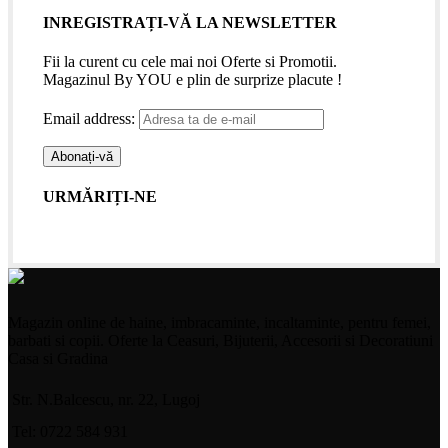
INREGISTRAȚI-VĂ LA NEWSLETTER
Fii la curent cu cele mai noi Oferte si Promotii.
Magazinul By YOU e plin de surprize placute !
Email address:
URMĂRIȚI-NE
Magazin online de haine, imbracaminte, incaltaminte, pentru femei,
barbati si copii. Oferte la Ceasuri, Bijuterii, Accesorii si Decoratiuni
Casa si Gradina
Str. N.Balcescu, nr. 22, Lugoj
Tel: 0722 584 931