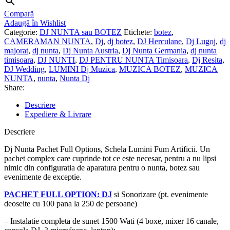
Compară
Adaugă în Wishlist
Categorie:
DJ NUNTA sau BOTEZ
Etichete:
botez
,
CAMERAMAN NUNTA
,
Dj
,
dj botez
,
DJ Herculane
,
Dj Lugoj
,
dj
majorat
,
dj nunta
,
Dj Nunta Austria
,
Dj Nunta Germania
,
dj nunta
timisoara
,
DJ NUNTI
,
DJ PENTRU NUNTA Timisoara
,
Dj Resita
,
DJ Wedding
,
LUMINI Dj Muzica
,
MUZICA BOTEZ
,
MUZICA
NUNTA
,
nunta
,
Nunta Dj
Share:
Descriere
Expediere & Livrare
Descriere
Dj Nunta Pachet Full Options, Schela Lumini Fum Artificii. Un
pachet complex care cuprinde tot ce este necesar, pentru a nu lipsi
nimic din configuratia de aparatura pentru o nunta, botez sau
evenimente de exceptie.
PACHET FULL OPTION: DJ
si Sonorizare (pt. evenimente
deoseite cu 100 pana la 250 de persoane)
– Instalatie completa de sunet 1500 Wati (4 boxe, mixer 16 canale,