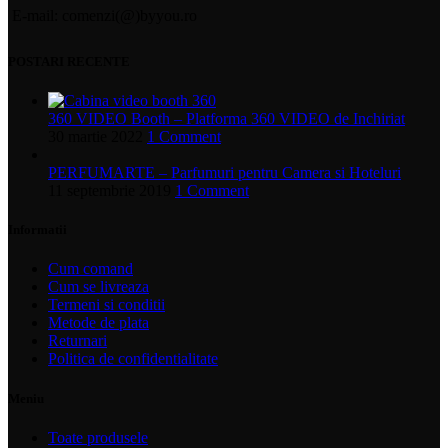
E-mail: comenzi(@)byyou.ro
POSTARI RECENTE
360 VIDEO Booth – Platforma 360 VIDEO de Inchiriat
30 martie 2022
1 Comment
PERFUMARTE – Parfumuri pentru Camera si Hoteluri
11 septembrie 2019
1 Comment
Informatii
Cum comand
Cum se livreaza
Termeni si conditii
Metode de plata
Returnari
Politica de confidentialitate
Meniu
Toate produsele