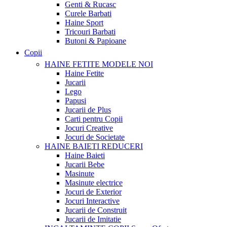
Genti & Rucasc
Curele Barbati
Haine Sport
Tricouri Barbati
Butoni & Papioane
Copii
HAINE FETITE
MODELE NOI
Haine Fetite
Jucarii
Lego
Papusi
Jucarii de Plus
Carti pentru Copii
Jocuri Creative
Jocuri de Societate
HAINE BAIETI
REDUCERI
Haine Baieti
Jucarii Bebe
Masinute
Masinute electrice
Jocuri de Exterior
Jocuri Interactive
Jucarii de Construit
Jucarii de Imitatie