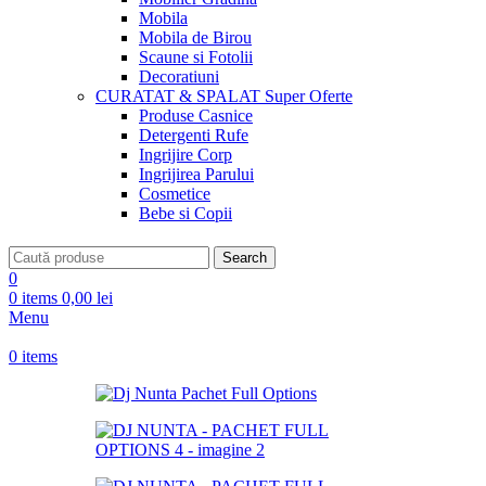
Mobila
Mobila de Birou
Scaune si Fotolii
Decoratiuni
CURATAT & SPALAT
Super Oferte
Produse Casnice
Detergenti Rufe
Ingrijire Corp
Ingrijirea Parului
Cosmetice
Bebe si Copii
Search
0
0
items
0,00
lei
Menu
0
items