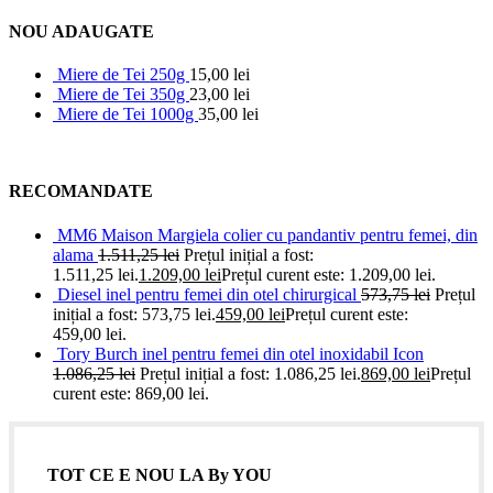
NOU ADAUGATE
Miere de Tei 250g
15,00
lei
Miere de Tei 350g
23,00
lei
Miere de Tei 1000g
35,00
lei
RECOMANDATE
MM6 Maison Margiela colier cu pandantiv pentru femei, din
alama
1.511,25
lei
Prețul inițial a fost:
1.511,25 lei.
1.209,00
lei
Prețul curent este: 1.209,00 lei.
Diesel inel pentru femei din otel chirurgical
573,75
lei
Prețul
inițial a fost: 573,75 lei.
459,00
lei
Prețul curent este:
459,00 lei.
Tory Burch inel pentru femei din otel inoxidabil Icon
1.086,25
lei
Prețul inițial a fost: 1.086,25 lei.
869,00
lei
Prețul
curent este: 869,00 lei.
TOT CE E NOU LA By YOU