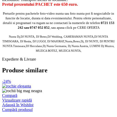
Pretul prezentului PACHET este
650 euro.
Preturile pentru pachetele foto-video nunta sau foto nunta pot fi negociabile in
functie de locatie, durata si data evenimentului. Pentru oferte personalizate,
detalii si programari va rugam sa ne contactati la numerele de telefon
0721 153
242 sau 0747 052 852
, sau apasa click pe CERE OFERTA
Nunta Dj,DJ NUNTA, DJ Botez,DJ Wedding, CAMERAMAN NUNTA,DJ NUNTA
TIMISOARA, DJ Resita, DJ LUGOJ, DJ MAJORAT,Nunta,Botez,Dj, DJ NUNTI, DJ PENTRU
NUNTA Timisoara,DJ Herculane,Dj Nunta Germania, Dj Nunta Austria, LUMINI Dj Muzica,
MUZICA BOTEZ, MUZICA NUNTA,
Expediere & Livrare
Produse similare
-24%
Compară
Vizualizare rapidă
Adaugă în Wishlist
Cumpără produsul