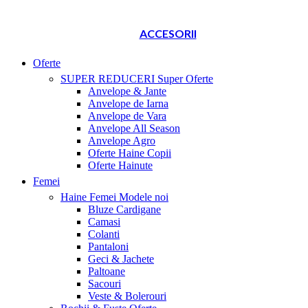
ACCESORII
Oferte
SUPER REDUCERI
Super Oferte
Anvelope & Jante
Anvelope de Iarna
Anvelope de Vara
Anvelope All Season
Anvelope Agro
Oferte Haine Copii
Oferte Hainute
Femei
Haine Femei
Modele noi
Bluze Cardigane
Camasi
Colanti
Pantaloni
Geci & Jachete
Paltoane
Sacouri
Veste & Bolerouri