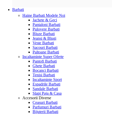
Barbati
Haine Barbati
Modele Noi
Jachete & Geci
Pantaloni Barbati
Pulovere Barbati
Bluze Barbati
Jeansi & Blugi
Veste Barbati
Sacouri Barbati
Paltoane Barbati
Incaltaminte
Super Oferte
Pantofi Barbati
Ghete Barbati
Bocanci Barbati
Tenisi Barbati
Incaltaminte Sport
Espadrile Barbati
Sandale Barbati
Slapi Paja & Casa
Accesorii
Diverse
Ceasuri Barbati
Parfumuri Barbati
Bijuterii Barbati