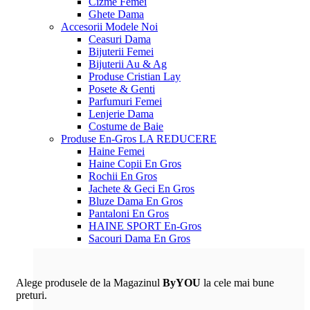
Cizme Femei
Ghete Dama
Accesorii
Modele Noi
Ceasuri Dama
Bijuterii Femei
Bijuterii Au & Ag
Produse Cristian Lay
Posete & Genti
Parfumuri Femei
Lenjerie Dama
Costume de Baie
Produse En-Gros
LA REDUCERE
Haine Femei
Haine Copii En Gros
Rochii En Gros
Jachete & Geci En Gros
Bluze Dama En Gros
Pantaloni En Gros
HAINE SPORT En-Gros
Sacouri Dama En Gros
Alege produsele de la Magazinul
ByYOU
la cele mai bune
preturi.