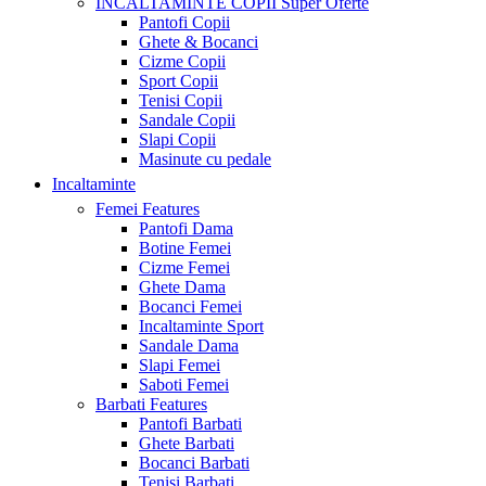
INCALTAMINTE COPII
Super Oferte
Pantofi Copii
Ghete & Bocanci
Cizme Copii
Sport Copii
Tenisi Copii
Sandale Copii
Slapi Copii
Masinute cu pedale
Incaltaminte
Femei
Features
Pantofi Dama
Botine Femei
Cizme Femei
Ghete Dama
Bocanci Femei
Incaltaminte Sport
Sandale Dama
Slapi Femei
Saboti Femei
Barbati
Features
Pantofi Barbati
Ghete Barbati
Bocanci Barbati
Tenisi Barbati