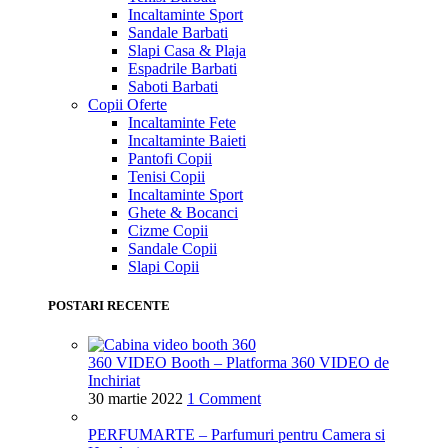
Incaltaminte Sport
Sandale Barbati
Slapi Casa & Plaja
Espadrile Barbati
Saboti Barbati
Copii
Oferte
Incaltaminte Fete
Incaltaminte Baieti
Pantofi Copii
Tenisi Copii
Incaltaminte Sport
Ghete & Bocanci
Cizme Copii
Sandale Copii
Slapi Copii
POSTARI RECENTE
360 VIDEO Booth – Platforma 360 VIDEO de
Inchiriat
30 martie 2022
1 Comment
PERFUMARTE – Parfumuri pentru Camera si