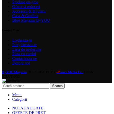
Produse en-gros
Oferte si reduceri
Accesorii & Bijuterii
Casa & Gradina
Blog Magazin ByYOU
Contul Meu
Logheaza-te
Inregistreaza-te
Lista de preferinte
Plata cu cardul
Contacteaza-ne
Despre noi
ByYOU Magazin
2019 CREATED BY
ower Media Fx -
Online
- P
SOLUTIONS.
Search
Menu
Categorii
NOI ADAUGATE
OFERTE DE PRET