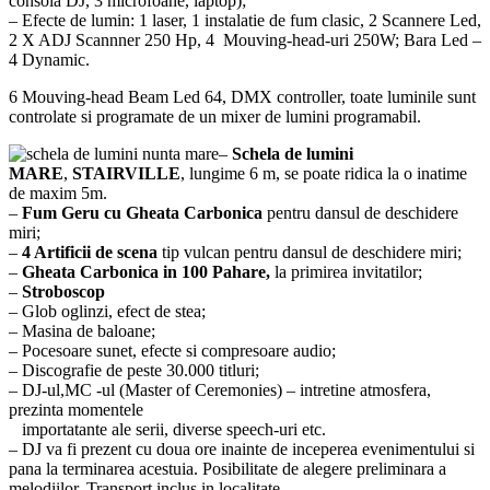
consola DJ, 3 microfoane, laptop);
– Efecte de lumin: 1 laser, 1 instalatie de fum clasic, 2 Scannere Led,
2 X ADJ Scannner 250 Hp, 4 Mouving-head-uri 250W; Bara Led –
4 Dynamic.
6 Mouving-head Beam Led 64, DMX controller, toate luminile sunt
controlate si programate de un mixer de lumini programabil.
–
Schela de lumini
MARE
,
STAIRVILLE
, lungime 6 m, se poate ridica la o inatime
de maxim 5m.
–
Fum Geru cu Gheata Carbonica
pentru dansul de deschidere
miri;
–
4 Artificii de scena
tip vulcan pentru dansul de deschidere miri;
–
Gheata Carbonica in 100 Pahare,
la primirea invitatilor;
–
Stroboscop
– Glob oglinzi, efect de stea;
– Masina de baloane;
– Pocesoare sunet, efecte si compresoare audio;
– Discografie de peste 30.000 titluri;
– DJ-ul,MC -ul (Master of Ceremonies) – intretine atmosfera,
prezinta momentele
importatante ale serii, diverse speech-uri etc.
– DJ va fi prezent cu doua ore inainte de inceperea evenimentului si
pana la terminarea acestuia. Posibilitate de alegere preliminara a
melodiilor. Transport inclus in localitate.