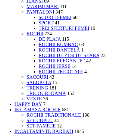
JEANSI
69
MARIMI MARI
111
PANTALONI
347
SCURTI FEMEI
60
SPORT
41
TREI SFERTURI FEMEI
10
ROCHII
724
DE PLAJA
115
ROCHII BUMBAC
63
ROCHII DANTELĂ
1
ROCHII DE ZI SI DE SEARA
23
ROCHII ELEGANTE
142
ROCHII JERSE
14
ROCHII TRICOTATE
4
SACOURI
43
SALOPETA
15
TRENING
181
TRICOURI DAMĂ
153
VESTE
36
HAPPY DAY
7
IE CAMASA ROCHIE
681
ROCHII TRADITIONALE
198
SET CUPLU
34
SET FAMILIE
12
INCALTAMINTE BARBATI
1945