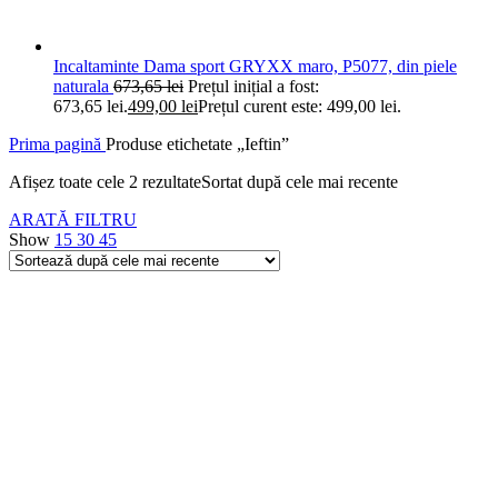
Incaltaminte Dama sport GRYXX maro, P5077, din piele
naturala
673,65
lei
Prețul inițial a fost:
673,65 lei.
499,00
lei
Prețul curent este: 499,00 lei.
Prima pagină
Produse etichetate „Ieftin”
Afișez toate cele 2 rezultate
Sortat după cele mai recente
ARATĂ FILTRU
Show
15
30
45