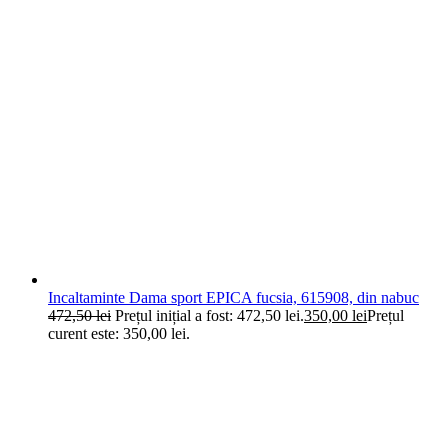
Incaltaminte Dama sport EPICA fucsia, 615908, din nabuc
472,50
lei
Prețul inițial a fost: 472,50 lei.
350,00
lei
Prețul
curent este: 350,00 lei.