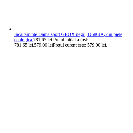
Incaltaminte Dama sport GEOX negri, D680JA, din piele
ecologica
781,65
lei
Prețul inițial a fost:
781,65 lei.
579,00
lei
Prețul curent este: 579,00 lei.