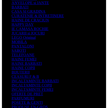
ANVELOPE si JANTE
BARBATI
CASA SI GRADINA
CURATENIE & INTRETINERE
HAINE DE CRACIUN
HAPPY DAY
IE CAMASA ROCHIE
JUCARII si JOCURI
LEGO Original
MOBILA
PANTALONI
SABOTI
TELEFOANE
HAINE FEMEI
HAINE BARBATI
HAINE COPII
BIJUTERII
CEASURI F & B
INCALTAMINTE BARBATI
INCALTAMINTE COPII
INCALTAMINTE FEMEI
OFERTE DE PRET
PARFUMURI
POSETE & GENTI
PRODUSE EN-GROS