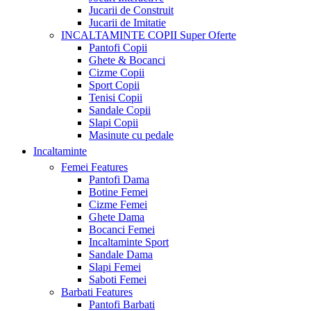
Jucarii de Construit
Jucarii de Imitatie
INCALTAMINTE COPII
Super Oferte
Pantofi Copii
Ghete & Bocanci
Cizme Copii
Sport Copii
Tenisi Copii
Sandale Copii
Slapi Copii
Masinute cu pedale
Incaltaminte
Femei
Features
Pantofi Dama
Botine Femei
Cizme Femei
Ghete Dama
Bocanci Femei
Incaltaminte Sport
Sandale Dama
Slapi Femei
Saboti Femei
Barbati
Features
Pantofi Barbati