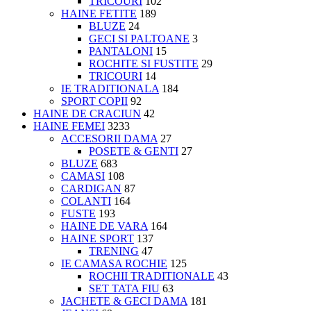
TRICOURI
102
HAINE FETITE
189
BLUZE
24
GECI SI PALTOANE
3
PANTALONI
15
ROCHITE SI FUSTITE
29
TRICOURI
14
IE TRADITIONALA
184
SPORT COPII
92
HAINE DE CRACIUN
42
HAINE FEMEI
3233
ACCESORII DAMA
27
POSETE & GENTI
27
BLUZE
683
CAMASI
108
CARDIGAN
87
COLANTI
164
FUSTE
193
HAINE DE VARA
164
HAINE SPORT
137
TRENING
47
IE CAMASA ROCHIE
125
ROCHII TRADITIONALE
43
SET TATA FIU
63
JACHETE & GECI DAMA
181