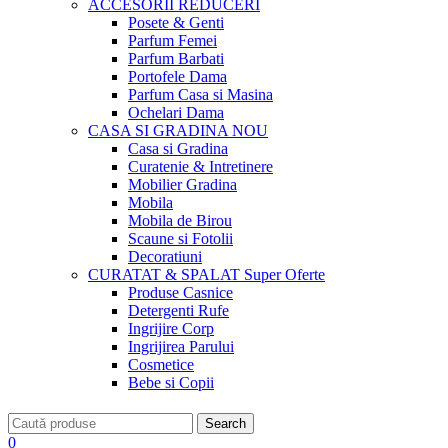
ACCESORII
REDUCERI
Posete & Genti
Parfum Femei
Parfum Barbati
Portofele Dama
Parfum Casa si Masina
Ochelari Dama
CASA SI GRADINA
NOU
Casa si Gradina
Curatenie & Intretinere
Mobilier Gradina
Mobila
Mobila de Birou
Scaune si Fotolii
Decoratiuni
CURATAT & SPALAT
Super Oferte
Produse Casnice
Detergenti Rufe
Ingrijire Corp
Ingrijirea Parului
Cosmetice
Bebe si Copii
Search
0