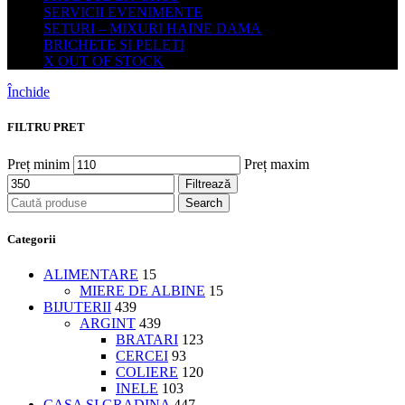
SERVICII EVENIMENTE
SETURI – MIXURI HAINE DAMA
BRICHETE SI PELETI
X OUT OF STOCK
Închide
FILTRU PRET
Preț minim
Preț maxim
Filtrează
Search
Categorii
ALIMENTARE
15
MIERE DE ALBINE
15
BIJUTERII
439
ARGINT
439
BRATARI
123
CERCEI
93
COLIERE
120
INELE
103
CASA SI GRADINA
447