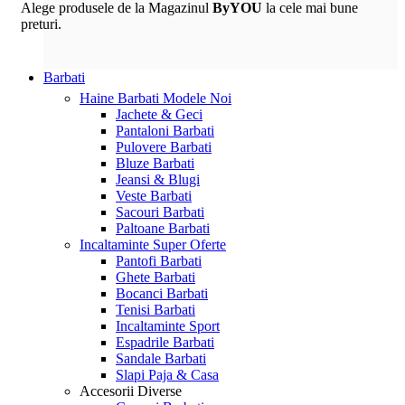
Alege produsele de la Magazinul
ByYOU
la cele mai bune
preturi.
Barbati
Haine Barbati
Modele Noi
Jachete & Geci
Pantaloni Barbati
Pulovere Barbati
Bluze Barbati
Jeansi & Blugi
Veste Barbati
Sacouri Barbati
Paltoane Barbati
Incaltaminte
Super Oferte
Pantofi Barbati
Ghete Barbati
Bocanci Barbati
Tenisi Barbati
Incaltaminte Sport
Espadrile Barbati
Sandale Barbati
Slapi Paja & Casa
Accesorii
Diverse