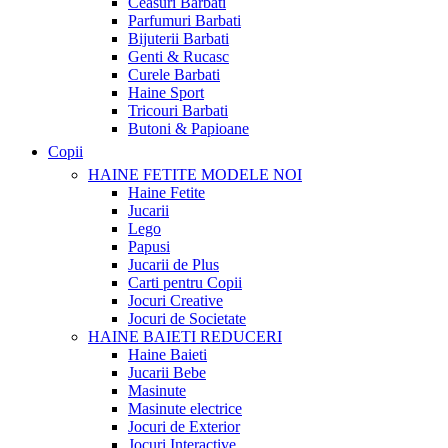
Ceasuri Barbati
Parfumuri Barbati
Bijuterii Barbati
Genti & Rucasc
Curele Barbati
Haine Sport
Tricouri Barbati
Butoni & Papioane
Copii
HAINE FETITE
MODELE NOI
Haine Fetite
Jucarii
Lego
Papusi
Jucarii de Plus
Carti pentru Copii
Jocuri Creative
Jocuri de Societate
HAINE BAIETI
REDUCERI
Haine Baieti
Jucarii Bebe
Masinute
Masinute electrice
Jocuri de Exterior
Jocuri Interactive