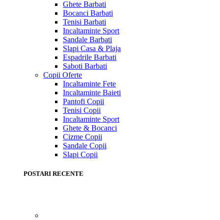
Ghete Barbati
Bocanci Barbati
Tenisi Barbati
Incaltaminte Sport
Sandale Barbati
Slapi Casa & Plaja
Espadrile Barbati
Saboti Barbati
Copii
Oferte
Incaltaminte Fete
Incaltaminte Baieti
Pantofi Copii
Tenisi Copii
Incaltaminte Sport
Ghete & Bocanci
Cizme Copii
Sandale Copii
Slapi Copii
POSTARI RECENTE