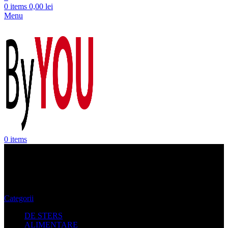
0
items
0,00
lei
Menu
0
items
Ieftin
Categorii
DE STERS
ALIMENTARE