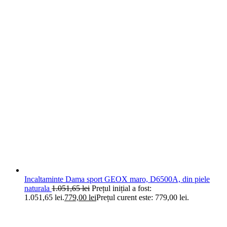
Incaltaminte Dama sport GEOX maro, D6500A, din piele
naturala
1.051,65
lei
Prețul inițial a fost:
1.051,65 lei.
779,00
lei
Prețul curent este: 779,00 lei.