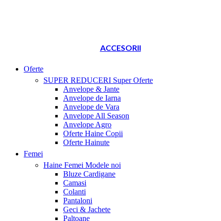
ACCESORII
Oferte
SUPER REDUCERI
Super Oferte
Anvelope & Jante
Anvelope de Iarna
Anvelope de Vara
Anvelope All Season
Anvelope Agro
Oferte Haine Copii
Oferte Hainute
Femei
Haine Femei
Modele noi
Bluze Cardigane
Camasi
Colanti
Pantaloni
Geci & Jachete
Paltoane