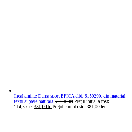
Incaltaminte Dama sport EPICA albi, 6159290, din material
textil si piele naturala
514,35
lei
Prețul inițial a fost:
514,35 lei.
381,00
lei
Prețul curent este: 381,00 lei.