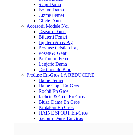
Slapi Dama
Botine Dama
Cizme Femei
Ghete Dama
Accesorii
Modele Noi
Ceasuri Dama
Bijuterii Femei
Bijuterii Au & Ag
Produse Cristian Lay
Posete & Genti
Parfumuri Femei
Lenjerie Dama
Costume de Baie
Produse En-Gros
LA REDUCERE
Haine Femei
Haine Copii En Gros
Rochii En Gros
Jachete & Geci En Gros
Bluze Dama En Gros
Pantaloni En Gros
HAINE SPORT En-Gros
Sacouri Dama En Gros