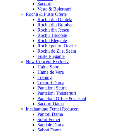
Sacouri
Veste & Bolerouri
Rochii & Fuste
Oferte
Rochii din Dantela
Rochii din Bumbac
Rochii din Jerseu
Rochii Tricotate
Rochii Elegante
Rochii pentru Ocazii
Rochii de Zi si Seara
Fuste Elegante
New Concept
Exclusiv
Haine Sport
Haine de Vara
Trening
Tricouri Dama
Pantaloni Scurti
Pantaloni Treisferturi
Pantaloni Office & Casual
Sacouri Dama
Incaltaminte Femei
Reduceri
Pantofi Dama
Sport Femei
Sandale Dama
Saboti Dama