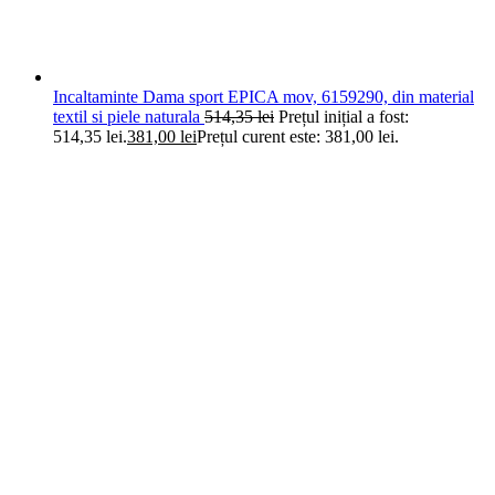
Incaltaminte Dama sport EPICA mov, 6159290, din material
textil si piele naturala
514,35
lei
Prețul inițial a fost:
514,35 lei.
381,00
lei
Prețul curent este: 381,00 lei.