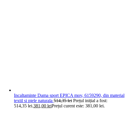
Incaltaminte Dama sport EPICA mov, 6159290, din material
textil si piele naturala
514,35
lei
Prețul inițial a fost:
514,35 lei.
381,00
lei
Prețul curent este: 381,00 lei.