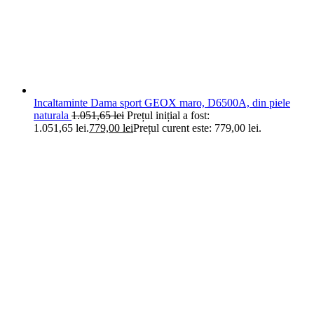
Incaltaminte Dama sport GEOX maro, D6500A, din piele
naturala
1.051,65
lei
Prețul inițial a fost:
1.051,65 lei.
779,00
lei
Prețul curent este: 779,00 lei.