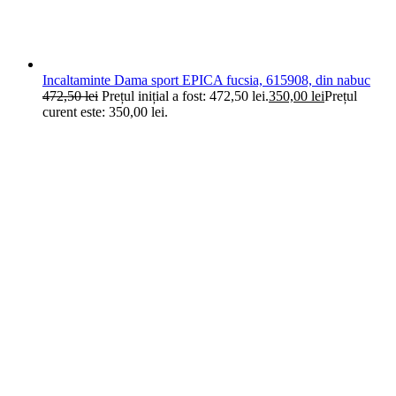
Incaltaminte Dama sport EPICA fucsia, 615908, din nabuc
472,50
lei
Prețul inițial a fost: 472,50 lei.
350,00
lei
Prețul
curent este: 350,00 lei.