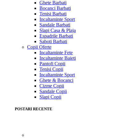
Ghete Barbati
Bocanci Barbati
Tenisi Barbati
Incaltaminte Sport
Sandale Barbati
Slapi Casa & Plaja
Espadrile Barbati
Saboti Barbati
Copii
Oferte
Incaltaminte Fete
Incaltaminte Baieti
Pantofi Copii
Tenisi Copii
Incaltaminte Sport
Ghete & Bocanci
Cizme Copii
Sandale Copii
Slapi Copii
POSTARI RECENTE