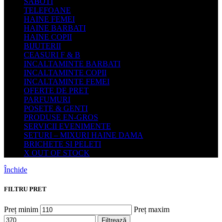
SABOTI
TELEFOANE
HAINE FEMEI
HAINE BARBATI
HAINE COPII
BIJUTERII
CEASURI F & B
INCALTAMINTE BARBATI
INCALTAMINTE COPII
INCALTAMINTE FEMEI
OFERTE DE PRET
PARFUMURI
POSETE & GENTI
PRODUSE EN-GROS
SERVICII EVENIMENTE
SETURI – MIXURI HAINE DAMA
BRICHETE SI PELETI
X OUT OF STOCK
Închide
FILTRU PRET
Preț minim
Preț maxim
Filtrează