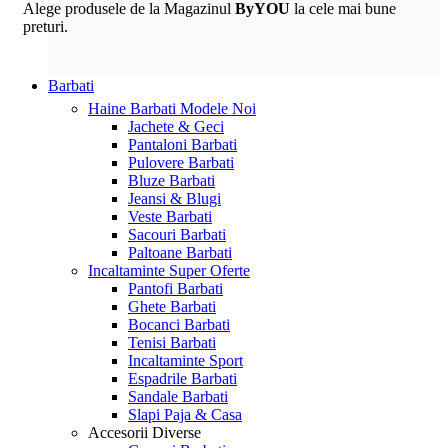
Alege produsele de la Magazinul
ByYOU
la cele mai bune
preturi.
Barbati
Haine Barbati
Modele Noi
Jachete & Geci
Pantaloni Barbati
Pulovere Barbati
Bluze Barbati
Jeansi & Blugi
Veste Barbati
Sacouri Barbati
Paltoane Barbati
Incaltaminte
Super Oferte
Pantofi Barbati
Ghete Barbati
Bocanci Barbati
Tenisi Barbati
Incaltaminte Sport
Espadrile Barbati
Sandale Barbati
Slapi Paja & Casa
Accesorii
Diverse