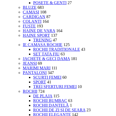
POSETE & GENTI
27
BLUZE
683
CAMASI
108
CARDIGAN
87
COLANTI
164
FUSTE
193
HAINE DE VARA
164
HAINE SPORT
137
TRENING
47
IE CAMASA ROCHIE
125
ROCHII TRADITIONALE
43
SET TATA FIU
63
JACHETE & GECI DAMA
181
JEANSI
69
MARIMI MARI
111
PANTALONI
347
SCURTI FEMEI
60
SPORT
41
TREI SFERTURI FEMEI
10
ROCHII
724
DE PLAJA
115
ROCHII BUMBAC
63
ROCHII DANTELĂ
1
ROCHII DE ZI SI DE SEARA
23
ROCHII ELEGANTE
142