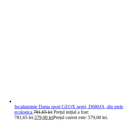
Incaltaminte Dama sport GEOX negri, D680JA, din piele
ecologica
781,65
lei
Prețul inițial a fost:
781,65 lei.
579,00
lei
Prețul curent este: 579,00 lei.