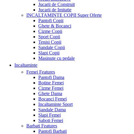
Jucarii de Construit
Jucarii de Imitatie
INCALTAMINTE COPII
Super Oferte
Pantofi Copii
Ghete & Bocanci
Cizme Copii
Sport Copii
Tenisi Copii
Sandale Copii
Slapi Copii
Masinute cu pedale
Incaltaminte
Femei
Features
Pantofi Dama
Botine Femei
Cizme Femei
Ghete Dama
Bocanci Femei
Incaltaminte Sport
Sandale Dama
Slapi Femei
Saboti Femei
Barbati
Features
Pantofi Barbati