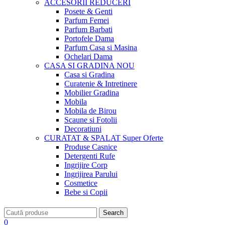
ACCESORII
REDUCERI
Posete & Genti
Parfum Femei
Parfum Barbati
Portofele Dama
Parfum Casa si Masina
Ochelari Dama
CASA SI GRADINA
NOU
Casa si Gradina
Curatenie & Intretinere
Mobilier Gradina
Mobila
Mobila de Birou
Scaune si Fotolii
Decoratiuni
CURATAT & SPALAT
Super Oferte
Produse Casnice
Detergenti Rufe
Ingrijire Corp
Ingrijirea Parului
Cosmetice
Bebe si Copii
Search
0