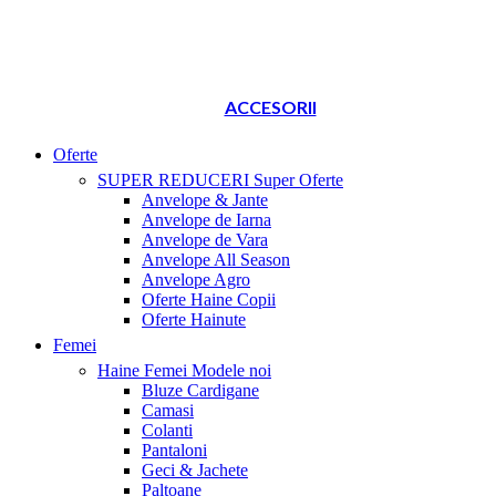
ACCESORII
Oferte
SUPER REDUCERI
Super Oferte
Anvelope & Jante
Anvelope de Iarna
Anvelope de Vara
Anvelope All Season
Anvelope Agro
Oferte Haine Copii
Oferte Hainute
Femei
Haine Femei
Modele noi
Bluze Cardigane
Camasi
Colanti
Pantaloni
Geci & Jachete
Paltoane