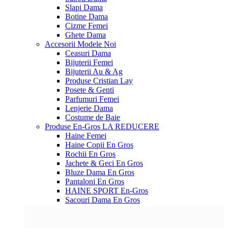
Slapi Dama
Botine Dama
Cizme Femei
Ghete Dama
Accesorii
Modele Noi
Ceasuri Dama
Bijuterii Femei
Bijuterii Au & Ag
Produse Cristian Lay
Posete & Genti
Parfumuri Femei
Lenjerie Dama
Costume de Baie
Produse En-Gros
LA REDUCERE
Haine Femei
Haine Copii En Gros
Rochii En Gros
Jachete & Geci En Gros
Bluze Dama En Gros
Pantaloni En Gros
HAINE SPORT En-Gros
Sacouri Dama En Gros