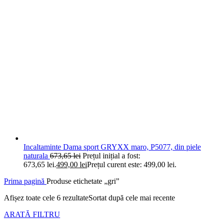
Incaltaminte Dama sport GRYXX maro, P5077, din piele
naturala
673,65
lei
Prețul inițial a fost:
673,65 lei.
499,00
lei
Prețul curent este: 499,00 lei.
Prima pagină
Produse etichetate „gri”
Afișez toate cele 6 rezultate
Sortat după cele mai recente
ARATĂ FILTRU