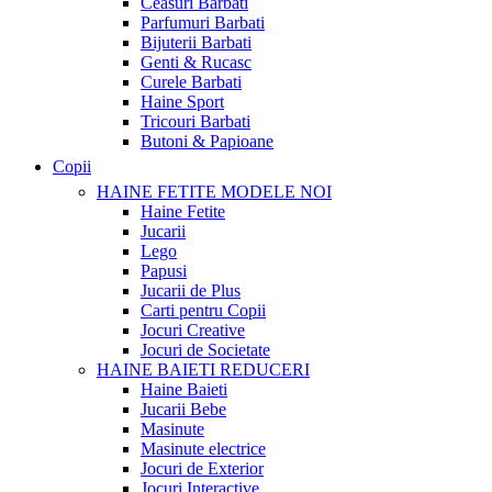
Ceasuri Barbati
Parfumuri Barbati
Bijuterii Barbati
Genti & Rucasc
Curele Barbati
Haine Sport
Tricouri Barbati
Butoni & Papioane
Copii
HAINE FETITE
MODELE NOI
Haine Fetite
Jucarii
Lego
Papusi
Jucarii de Plus
Carti pentru Copii
Jocuri Creative
Jocuri de Societate
HAINE BAIETI
REDUCERI
Haine Baieti
Jucarii Bebe
Masinute
Masinute electrice
Jocuri de Exterior
Jocuri Interactive