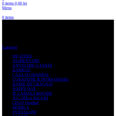
0
items
0,00
lei
Menu
0
items
gri
Categorii
DE STERS
ALIMENTARE
ANVELOPE si JANTE
BARBATI
CASA SI GRADINA
CURATENIE & INTRETINERE
HAINE DE CRACIUN
HAPPY DAY
IE CAMASA ROCHIE
JUCARII si JOCURI
LEGO Original
MOBILA
PANTALONI