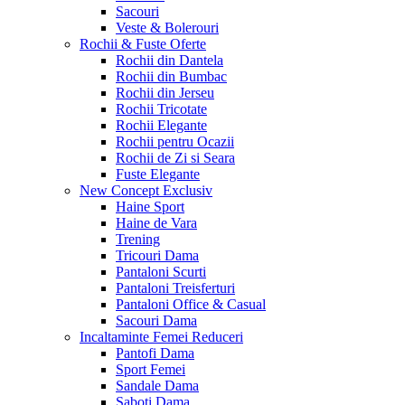
Sacouri
Veste & Bolerouri
Rochii & Fuste
Oferte
Rochii din Dantela
Rochii din Bumbac
Rochii din Jerseu
Rochii Tricotate
Rochii Elegante
Rochii pentru Ocazii
Rochii de Zi si Seara
Fuste Elegante
New Concept
Exclusiv
Haine Sport
Haine de Vara
Trening
Tricouri Dama
Pantaloni Scurti
Pantaloni Treisferturi
Pantaloni Office & Casual
Sacouri Dama
Incaltaminte Femei
Reduceri
Pantofi Dama
Sport Femei
Sandale Dama
Saboti Dama