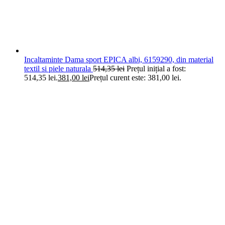
Incaltaminte Dama sport EPICA albi, 6159290, din material
textil si piele naturala
514,35
lei
Prețul inițial a fost:
514,35 lei.
381,00
lei
Prețul curent este: 381,00 lei.