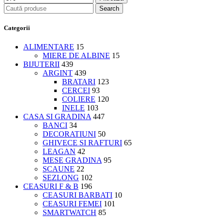
Search
Categorii
ALIMENTARE
15
MIERE DE ALBINE
15
BIJUTERII
439
ARGINT
439
BRATARI
123
CERCEI
93
COLIERE
120
INELE
103
CASA SI GRADINA
447
BANCI
34
DECORATIUNI
50
GHIVECE SI RAFTURI
65
LEAGAN
42
MESE GRADINA
95
SCAUNE
22
SEZLONG
102
CEASURI F & B
196
CEASURI BARBATI
10
CEASURI FEMEI
101
SMARTWATCH
85