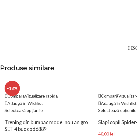
DES
Produse similare
-18%
Compară
Vizualizare rapidă
Compară
Vizualizar
Adaugă în Wishlist
Adaugă în Wishlist
Selectează opțiunile
Selectează opțiunile
Trening din bumbac model nou an gro
Slapi copii Spide
SET 4 buc cod6889
40,00
lei