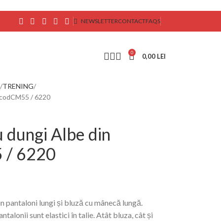
NEWSLETTER
CONTACT
FAQS
0
0,00
LEI
TRENING
c codCM55 / 6220
 dungi Albe din
 / 6220
n pantaloni lungi și bluză cu mânecă lungă.
ntalonii sunt elastici în talie. Atât bluza, cât și