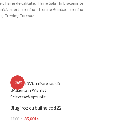
ei
,
haine de calitate
,
Haine Sala
,
Imbracaminte
mici
,
sport
,
trening
,
Trening Bumbac
,
trening
u
,
Trening Turcoaz
-26%
Compară
Vizualizare rapidă
Compară
Vizual
Adaugă în Wishlist
Adaugă în Wishl
Selectează opțiunile
Adaugă în coș
Blugi roz cu builne cod22
Bluzita galben
35,00
lei
47,00
lei
cod06