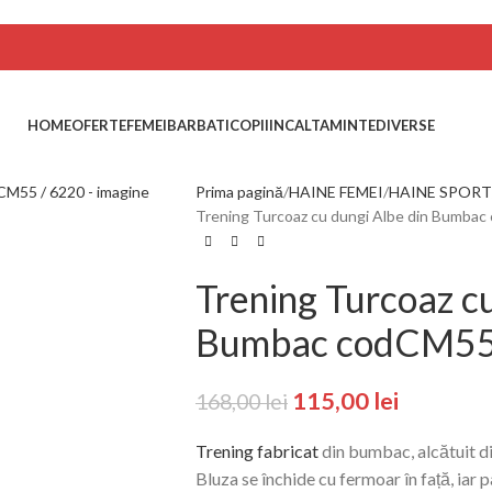
HOME
OFERTE
FEMEI
BARBATI
COPII
INCALTAMINTE
DIVERSE
Prima pagină
HAINE FEMEI
HAINE SPORT
Trening Turcoaz cu dungi Albe din Bumba
Trening Turcoaz cu
Bumbac codCM55
115,00
lei
168,00
lei
Trening fabricat
din bumbac, alcătuit di
Bluza se închide cu fermoar în față, iar pa