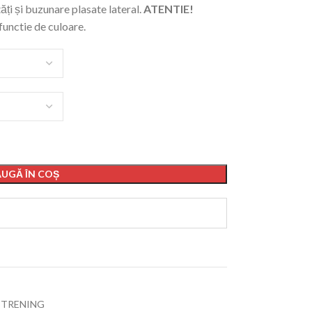
ăți și buzunare plasate lateral.
ATENTIE!
n functie de culoare.
UGĂ ÎN COȘ
TRENING