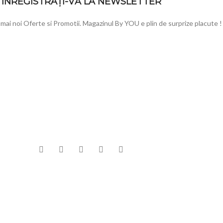
INREGISTRAȚI-VĂ LA NEWSLETTER
e mai noi Oferte si Promotii. Magazinul By YOU e plin de surprize placute !
NTE
INFORMATII
MENIU
DEO Booth – Platforma
Cum comand
Toate pr
DEO de Inchiriat
Cum se livreaza
Produse 
Termeni si conditii
Oferte si
tie 2022
1 Comment
Metode de plata
Accesorii 