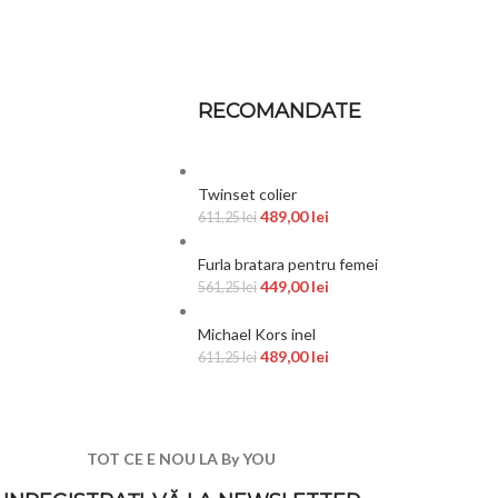
RECOMANDATE
Twinset colier
489,00
lei
611,25
lei
Furla bratara pentru femei
449,00
lei
561,25
lei
Michael Kors inel
489,00
lei
611,25
lei
TOT CE E NOU LA By YOU