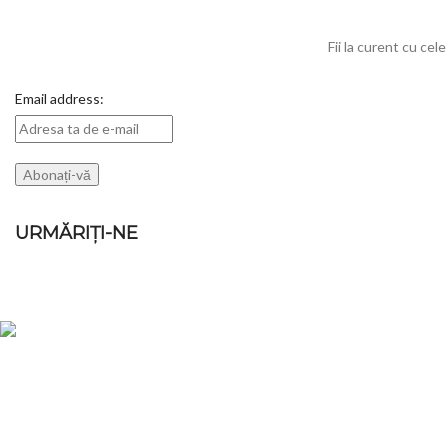
Fii la curent cu cel
Email address:
URMĂRIȚI-NE
POSTARI RECE
Magazin online de haine, imbracaminte,
360 VI
incaltaminte, pentru femei, barbati si copii.
360 VI
Oferte la Ceasuri, Bijuterii, Accesorii si
30 mar
Decoratiuni Casa si Gradina