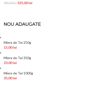
325,00
lei
396,00
lei
NOU ADAUGATE
Miere de Tei 250g
15,00
lei
Miere de Tei 350g
23,00
lei
Miere de Tei 1000g
35,00
lei