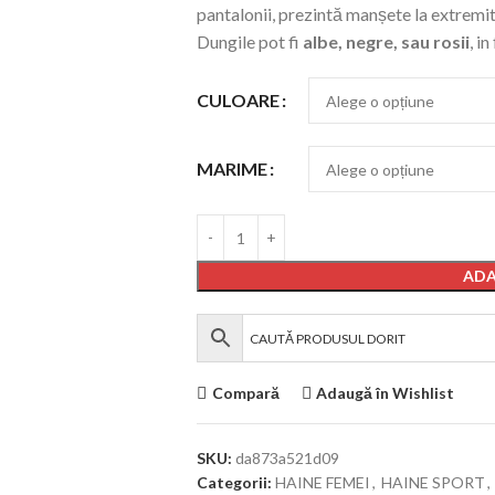
pantalonii, prezintă manșete la extremit
Dungile pot fi
albe, negre, sau rosii
, i
CULOARE
MARIME
ADA
Compară
Adaugă în Wishlist
SKU:
da873a521d09
Categorii:
HAINE FEMEI
,
HAINE SPORT
,