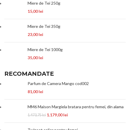
Miere de Tei 250g
15,00
lei
Miere de Tei 350g
23,00
lei
Miere de Tei 1000g
35,00
lei
RECOMANDATE
Parfum de Camera Mango cod002
81,00
lei
MM6 Maison Margiela bratara pentru femei, din alama
1.179,00
lei
1.473,75
lei
Twinset colier pentru femei