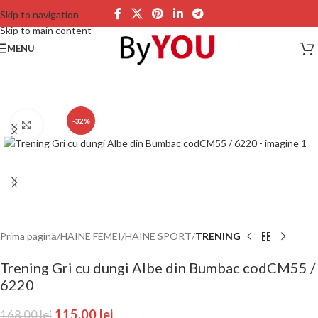
Skip to navigation
Skip to main content
MENU
-32%
Click to enlarge
Prima pagină
HAINE FEMEI
HAINE SPORT
TRENING
Trening Gri cu dungi Albe din Bumbac codCM55 /
6220
115,00
lei
168,00
lei