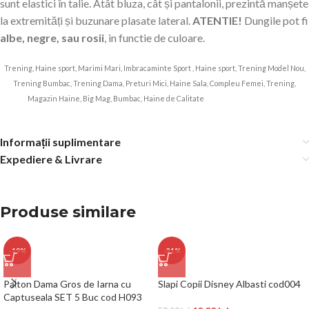
sunt elastici în talie. Atât bluza, cât și pantalonii, prezintă manșete
la extremități și buzunare plasate lateral.
ATENTIE!
Dungile pot fi
albe, negre, sau rosii
, in functie de culoare.
Trening, Haine sport, Marimi Mari, Imbracaminte Sport , Haine sport, Trening Model Nou,
Trening Bumbac, Trening Dama, Preturi Mici, Haine Sala, Compleu Femei, Trening,
Magazin Haine, Big Mag, Bumbac, Haine de Calitate
codCM55 / 6220 adrom
Informații suplimentare
Expediere & Livrare
Produse similare
-19%
-31%
Palton Dama Gros de Iarna cu
Slapi Copii Disney Albasti cod004
Captuseala SET 5 Buc cod H093