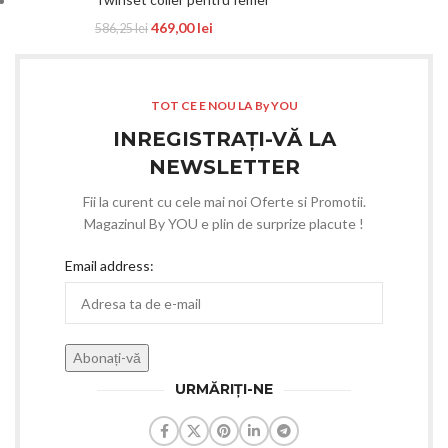
469,00
lei
586,25
lei
TOT CE E NOU LA By YOU
INREGISTRAȚI-VĂ LA
NEWSLETTER
Fii la curent cu cele mai noi Oferte si Promotii.
Magazinul By YOU e plin de surprize placute !
Email address:
URMĂRIȚI-NE