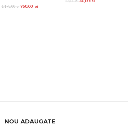
40,00
lei
58,00
lei
950,00
lei
1.178,00
lei
NOU ADAUGATE