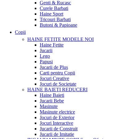
Genti & Rucasc
Curele Barbati
Haine Sport
Tricouri Barbati
Butoni & Papioane
Copii
HAINE FETITE
MODELE NOI
Haine Fetite
Jucarii
Lego
Papusi
Jucarii de Plus
Carti pentru Copii
Jocuri Creative
Jocuri de Societate
HAINE BAIETI
REDUCERI
Haine Baieti
Jucarii Bebe
Masinute
Masinute electrice
Jocuri de Exterior
Jocuri Interactive
Jucarii de Construit
Jucarii de Imitatie