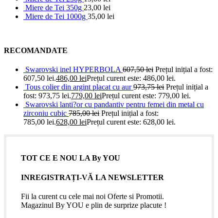
Miere de Tei 350g
23,00
lei
Miere de Tei 1000g
35,00
lei
RECOMANDATE
Swarovski inel HYPERBOLA
607,50
lei
Prețul inițial a fost:
607,50 lei.
486,00
lei
Prețul curent este: 486,00 lei.
Tous colier din argint placat cu aur
973,75
lei
Prețul inițial a
fost: 973,75 lei.
779,00
lei
Prețul curent este: 779,00 lei.
Swarovski lanti?or cu pandantiv pentru femei din metal cu
zirconiu cubic
785,00
lei
Prețul inițial a fost:
785,00 lei.
628,00
lei
Prețul curent este: 628,00 lei.
TOT CE E NOU LA By YOU
INREGISTRAȚI-VĂ LA NEWSLETTER
Fii la curent cu cele mai noi Oferte si Promotii.
Magazinul By YOU e plin de surprize placute !