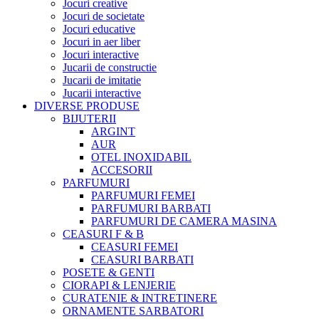
Jocuri creative
Jocuri de societate
Jocuri educative
Jocuri in aer liber
Jocuri interactive
Jucarii de constructie
Jucarii de imitatie
Jucarii interactive
DIVERSE PRODUSE
BIJUTERII
ARGINT
AUR
OTEL INOXIDABIL
ACCESORII
PARFUMURI
PARFUMURI FEMEI
PARFUMURI BARBATI
PARFUMURI DE CAMERA MASINA
CEASURI F & B
CEASURI FEMEI
CEASURI BARBATI
POSETE & GENTI
CIORAPI & LENJERIE
CURATENIE & INTRETINERE
ORNAMENTE SARBATORI