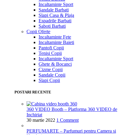
Incaltaminte Sport
Sandale Barbati
Slapi Casa & Plaja
Espadrile Barbati
Saboti Barbati
Copii
Oferte
Incaltaminte Fete
Incaltaminte Baieti
Pantofi Copii
Tenisi Copii
Incaltaminte Sport
Ghete & Bocanci
Cizme Copii
Sandale Copii
Slapi Copii
POSTARI RECENTE
360 VIDEO Booth – Platforma 360 VIDEO de
Inchiriat
30 martie 2022
1 Comment
PERFUMARTE – Parfumuri pentru Camera si