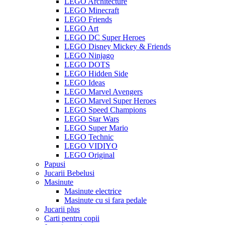
LEGO Architecture
LEGO Minecraft
LEGO Friends
LEGO Art
LEGO DC Super Heroes
LEGO Disney Mickey & Friends
LEGO Ninjago
LEGO DOTS
LEGO Hidden Side
LEGO Ideas
LEGO Marvel Avengers
LEGO Marvel Super Heroes
LEGO Speed Champions
LEGO Star Wars
LEGO Super Mario
LEGO Technic
LEGO VIDIYO
LEGO Original
Papusi
Jucarii Bebelusi
Masinute
Masinute electrice
Masinute cu si fara pedale
Jucarii plus
Carti pentru copii