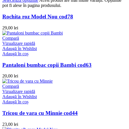
Selectează opțiunile
Acest produs are mai multe variații. Opțiunile
pot fi alese în pagina produsului.
Rochita roz Model Nou cod78
29,00
lei
Compară
Vizualizare rapidă
Adaugă în Wishlist
Adaugă în coș
Pantaloni bumbac copii Bambi cod63
20,00
lei
Compară
Vizualizare rapidă
Adaugă în Wishlist
Adaugă în coș
Tricou de vara cu Minnie cod44
23,00
lei