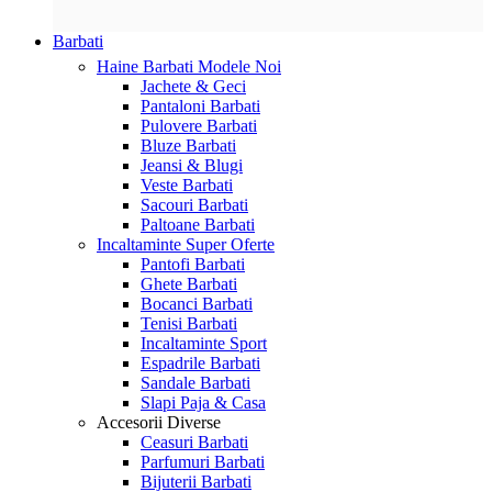
Barbati
Haine Barbati
Modele Noi
Jachete & Geci
Pantaloni Barbati
Pulovere Barbati
Bluze Barbati
Jeansi & Blugi
Veste Barbati
Sacouri Barbati
Paltoane Barbati
Incaltaminte
Super Oferte
Pantofi Barbati
Ghete Barbati
Bocanci Barbati
Tenisi Barbati
Incaltaminte Sport
Espadrile Barbati
Sandale Barbati
Slapi Paja & Casa
Accesorii
Diverse
Ceasuri Barbati
Parfumuri Barbati
Bijuterii Barbati