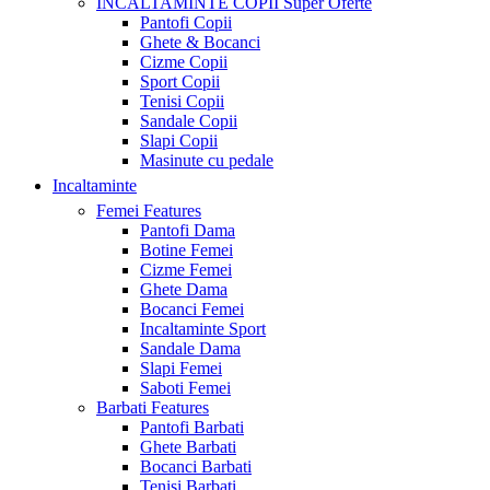
INCALTAMINTE COPII
Super Oferte
Pantofi Copii
Ghete & Bocanci
Cizme Copii
Sport Copii
Tenisi Copii
Sandale Copii
Slapi Copii
Masinute cu pedale
Incaltaminte
Femei
Features
Pantofi Dama
Botine Femei
Cizme Femei
Ghete Dama
Bocanci Femei
Incaltaminte Sport
Sandale Dama
Slapi Femei
Saboti Femei
Barbati
Features
Pantofi Barbati
Ghete Barbati
Bocanci Barbati
Tenisi Barbati