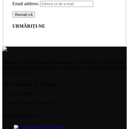
Email address:
URMĂRIȚI-NE
Magazin online de haine, imbracaminte, incaltaminte, pentru femei,
barbati si copii. Oferte la Ceasuri, Bijuterii, Accesorii si Decoratiuni
Casa si Gradina
Str. N.Balcescu, nr. 22, Lugoj
Tel: 0722 584 931
E-mail: comenzi(@)byyou.ro
POSTARI RECENTE