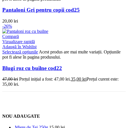
Pantaloni Gri pentru copii cod25
20,00
lei
-26%
Compară
Vizualizare rapidă
Adaugă în Wishlist
Selectează opțiunile
Acest produs are mai multe variații. Opțiunile
pot fi alese în pagina produsului.
Blugi roz cu builne cod22
47,00
lei
Prețul inițial a fost: 47,00 lei.
35,00
lei
Prețul curent este:
35,00 lei.
NOU ADAUGATE
Miere de Tei 250g
15,00
lei