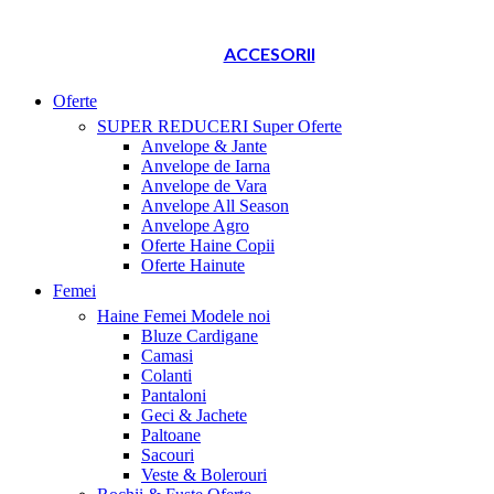
ACCESORII
Oferte
SUPER REDUCERI
Super Oferte
Anvelope & Jante
Anvelope de Iarna
Anvelope de Vara
Anvelope All Season
Anvelope Agro
Oferte Haine Copii
Oferte Hainute
Femei
Haine Femei
Modele noi
Bluze Cardigane
Camasi
Colanti
Pantaloni
Geci & Jachete
Paltoane
Sacouri
Veste & Bolerouri