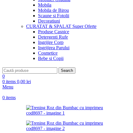
Mobila
Mobila de Birou
Scaune si Fotolii
Decoratiuni
CURATAT & SPALAT
Super Oferte
Produse Casnice
Detergenti Rufe
Ingrijire Corp
Ingrijirea Parului
Cosmetice
Bebe si Copii
Search
0
0
items
0,00
lei
Menu
0
items