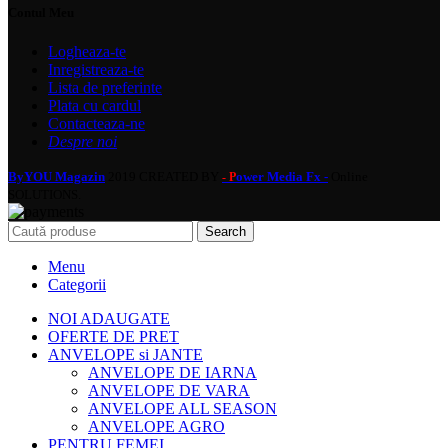
Contul Meu
Logheaza-te
Inregistreaza-te
Lista de preferinte
Plata cu cardul
Contacteaza-ne
Despre noi
ByYOU Magazin
2019 CREATED BY
ower Media Fx -
Online
- P
SOLUTIONS.
Search
Menu
Categorii
NOI ADAUGATE
OFERTE DE PRET
ANVELOPE si JANTE
ANVELOPE DE IARNA
ANVELOPE DE VARA
ANVELOPE ALL SEASON
ANVELOPE AGRO
PENTRU FEMEI