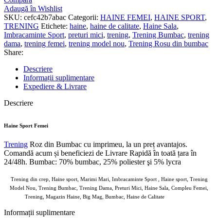
Adaugă în Wishlist
SKU:
cefc42b7abac
Categorii:
HAINE FEMEI
,
HAINE SPORT
,
TRENING
Etichete:
haine
,
haine de calitate
,
Haine Sala
,
Imbracaminte Sport
,
preturi mici
,
trening
,
Trening Bumbac
,
trening
dama
,
trening femei
,
trening model nou
,
Trening Rosu din bumbac
Share:
Descriere
Informații suplimentare
Expediere & Livrare
Descriere
Haine Sport Femei
Trening
Roz din Bumbac cu imprimeu, la un preț avantajos.
Comandă acum și beneficiezi de Livrare Rapidă în toată țara în
24/48h. Bumbac: 70% bumbac, 25% poliester şi 5% lycra
Trening din crep, Haine sport, Marimi Mari, Imbracaminte Sport , Haine sport, Trening
Model Nou, Trening Bumbac, Trening Dama, Preturi Mici, Haine Sala, Compleu Femei,
Trening, Magazin Haine, Big Mag, Bumbac, Haine de Calitate
8697 adrom
Informații suplimentare