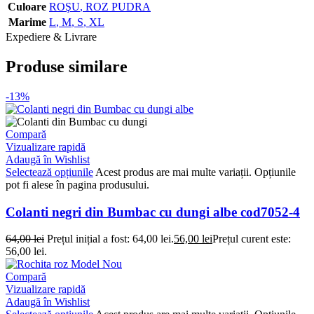
Culoare
ROŞU
,
ROZ PUDRA
Marime
L
,
M
,
S
,
XL
Expediere & Livrare
Produse similare
-13%
Compară
Vizualizare rapidă
Adaugă în Wishlist
Selectează opțiunile
Acest produs are mai multe variații. Opțiunile
pot fi alese în pagina produsului.
Colanti negri din Bumbac cu dungi albe cod7052-4
64,00
lei
Prețul inițial a fost: 64,00 lei.
56,00
lei
Prețul curent este:
56,00 lei.
Compară
Vizualizare rapidă
Adaugă în Wishlist