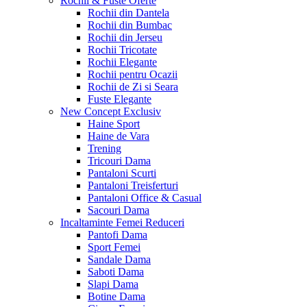
Rochii & Fuste
Oferte
Rochii din Dantela
Rochii din Bumbac
Rochii din Jerseu
Rochii Tricotate
Rochii Elegante
Rochii pentru Ocazii
Rochii de Zi si Seara
Fuste Elegante
New Concept
Exclusiv
Haine Sport
Haine de Vara
Trening
Tricouri Dama
Pantaloni Scurti
Pantaloni Treisferturi
Pantaloni Office & Casual
Sacouri Dama
Incaltaminte Femei
Reduceri
Pantofi Dama
Sport Femei
Sandale Dama
Saboti Dama
Slapi Dama
Botine Dama