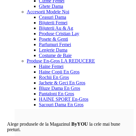
Cizme Femei
Ghete Dama
Accesorii
Modele Noi
Ceasuri Dama
Bijuterii Femei
Bijuterii Au & Ag
Produse Cristian Lay
Posete & Genti
Parfumuri Femei
Lenjerie Dama
Costume de Baie
Produse En-Gros
LA REDUCERE
Haine Femei
Haine Copii En Gros
Rochii En Gros
Jachete & Geci En Gros
Bluze Dama En Gros
Pantaloni En Gros
HAINE SPORT En-Gros
Sacouri Dama En Gros
Alege produsele de la Magazinul
ByYOU
la cele mai bune
preturi.