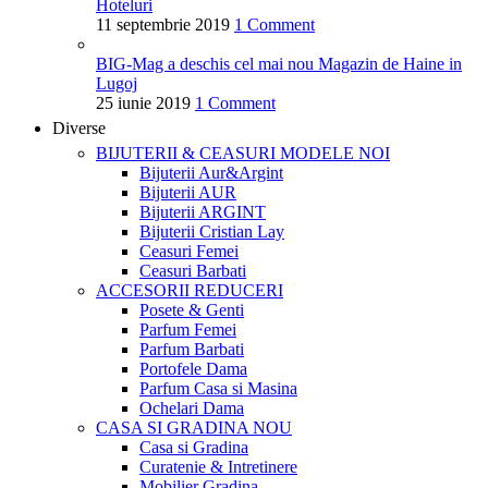
Hoteluri
11 septembrie 2019
1 Comment
BIG-Mag a deschis cel mai nou Magazin de Haine in
Lugoj
25 iunie 2019
1 Comment
Diverse
BIJUTERII & CEASURI
MODELE NOI
Bijuterii Aur&Argint
Bijuterii AUR
Bijuterii ARGINT
Bijuterii Cristian Lay
Ceasuri Femei
Ceasuri Barbati
ACCESORII
REDUCERI
Posete & Genti
Parfum Femei
Parfum Barbati
Portofele Dama
Parfum Casa si Masina
Ochelari Dama
CASA SI GRADINA
NOU
Casa si Gradina
Curatenie & Intretinere
Mobilier Gradina