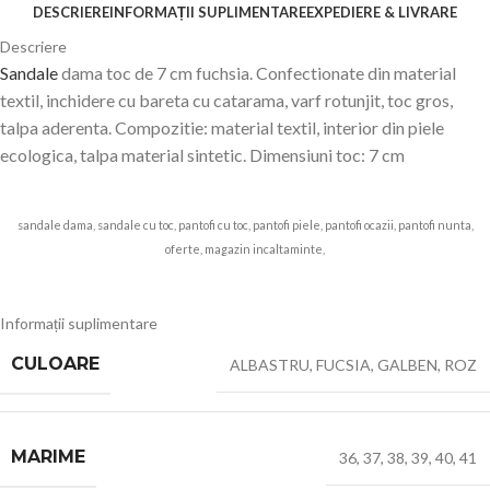
DESCRIERE
INFORMAȚII SUPLIMENTARE
EXPEDIERE & LIVRARE
Descriere
Sandale
dama toc de 7 cm fuchsia. Confectionate din material
textil, inchidere cu bareta cu catarama, varf rotunjit, toc gros,
talpa aderenta. Compozitie: material textil, interior din piele
ecologica, talpa material sintetic. Dimensiuni toc: 7 cm
sandale dama, sandale cu toc, pantofi cu toc, pantofi piele, pantofi ocazii, pantofi nunta,
oferte, magazin incaltaminte,
J-77-PINK
, kalapod
Informații suplimentare
CULOARE
ALBASTRU
,
FUCSIA
,
GALBEN
,
ROZ
MARIME
36
,
37
,
38
,
39
,
40
,
41