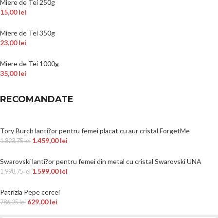
Miere de Tei 250g
15,00
lei
Miere de Tei 350g
23,00
lei
Miere de Tei 1000g
35,00
lei
RECOMANDATE
Tory Burch lanti?or pentru femei placat cu aur cristal ForgetMe
1.459,00
lei
1.823,75
lei
Swarovski lanti?or pentru femei din metal cu cristal Swarovski UNA
1.599,00
lei
1.998,75
lei
Patrizia Pepe cercei
629,00
lei
786,25
lei