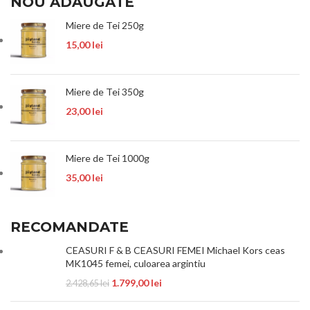
NOU ADAUGATE
Miere de Tei 250g
15,00
lei
Miere de Tei 350g
23,00
lei
Miere de Tei 1000g
35,00
lei
RECOMANDATE
CEASURI F & B CEASURI FEMEI Michael Kors ceas
MK1045 femei, culoarea argintiu
1.799,00
lei
2.428,65
lei