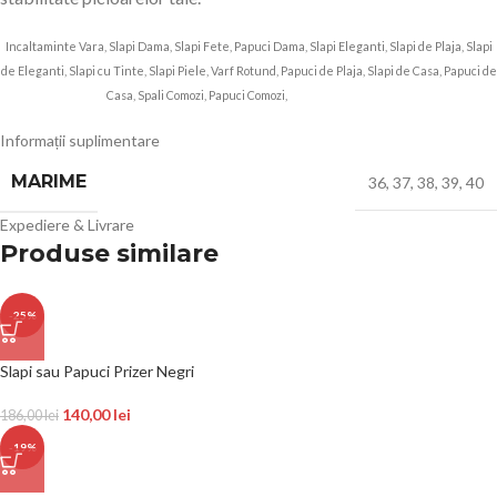
Incaltaminte Vara, Slapi Dama, Slapi Fete, Papuci Dama, Slapi Eleganti, Slapi de Plaja, Slapi
de Eleganti, Slapi cu Tinte, Slapi Piele, Varf Rotund, Papuci de Plaja, Slapi de Casa, Papuci de
Casa, Spali Comozi, Papuci Comozi,
7804572 de purtat
Informații suplimentare
MARIME
36
,
37
,
38
,
39
,
40
Expediere & Livrare
Produse similare
-25%
Slapi sau Papuci Prizer Negri
140,00
lei
186,00
lei
-19%