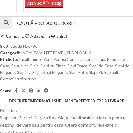
ADAUGĂ ÎN COȘ
Compară
Adaugă în Wishlist
SKU:
d2dd81fac98e
Categorii:
INCALTAMINTE FEMEI
,
SLAPI DAMA
Etichete:
Incaltaminte Vara
,
Papuci Comozi
,
papuci dama
,
Papuci de
Casa
,
Papuci de Plaja
,
Slapi cu Tinte
,
Slapi Dama
,
Slapi de Casa
,
Slapi de
Eleganti
,
Slapi de Plaja
,
Slapi Eleganti
,
Slapi Fete
,
Slapi Piele
,
Spali
Comozi
,
varf rotund
Share:
DESCRIERE
INFORMAȚII SUPLIMENTARE
EXPEDIERE & LIVRARE
Descriere
Slapi sau Papuci Zagara Roz Alege incaltamintea ideala pentru
sezonul de vara sau pentru casa. Ofera comfort, relaxare si
stabilitate picioarelor tale.