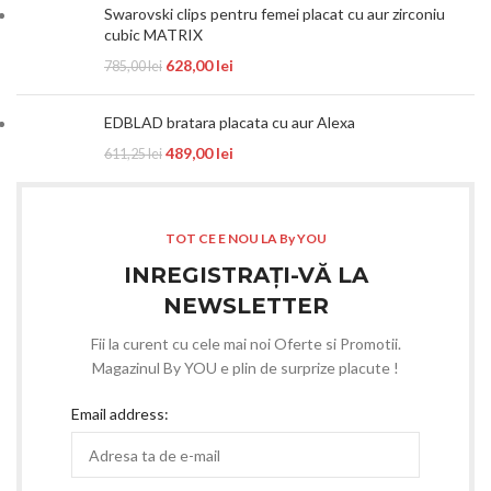
Swarovski clips pentru femei placat cu aur zirconiu
cubic MATRIX
628,00
lei
785,00
lei
EDBLAD bratara placata cu aur Alexa
489,00
lei
611,25
lei
TOT CE E NOU LA By YOU
INREGISTRAȚI-VĂ LA
NEWSLETTER
Fii la curent cu cele mai noi Oferte si Promotii.
Magazinul By YOU e plin de surprize placute !
Email address: