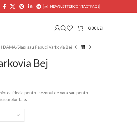
NEWSLETTER
CONTACT
FAQS
0,00
LEI
PI DAMA
Slapi sau Papuci Varkovia Bej
arkovia Bej
amintea ideala pentru sezonul de vara sau pentru
icioarelor tale.