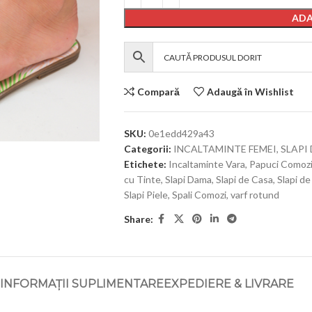
ADA
Compară
Adaugă în Wishlist
SKU:
0e1edd429a43
Categorii:
INCALTAMINTE FEMEI
,
SLAPI
Etichete:
Incaltaminte Vara
,
Papuci Comoz
cu Tinte
,
Slapi Dama
,
Slapi de Casa
,
Slapi de
Slapi Piele
,
Spali Comozi
,
varf rotund
Share:
INFORMAȚII SUPLIMENTARE
EXPEDIERE & LIVRARE