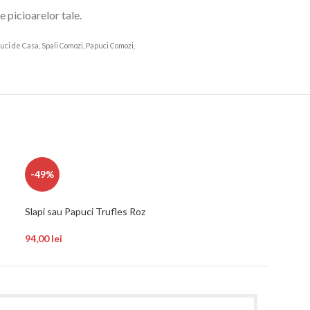
 picioarelor tale.
apuci de Casa, Spali Comozi, Papuci Comozi,
7804568 de purtat
-49%
-50%
Slapi sau Papuci Trufles Roz
Slapi sau Papuci 
94,00
lei
93,00
lei