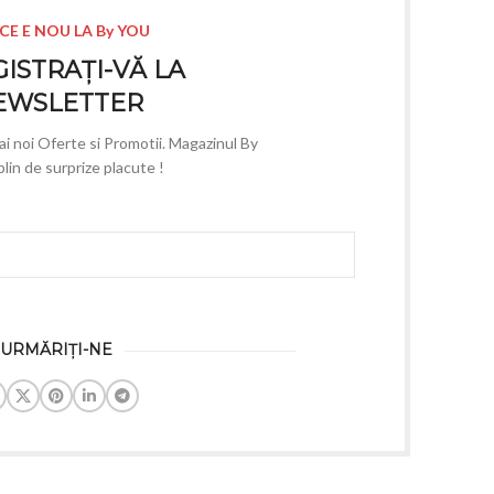
CE E NOU LA By YOU
ISTRAȚI-VĂ LA
EWSLETTER
mai noi Oferte si Promotii. Magazinul By
lin de surprize placute !
URMĂRIȚI-NE