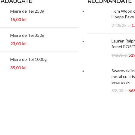
 ADAUGATE
RECOMANDATE
Miere de Tei 250g
Tom Wood cer
Hoops Pave
15,00
lei
1
2.436,25
lei
Miere de Tei 350g
Lauren Ralph
23,00
lei
femei POSE
51
648,75
lei
Miere de Tei 1000g
35,00
lei
Swarovski in
metal cu cri
Swarovski
66
835,00
lei