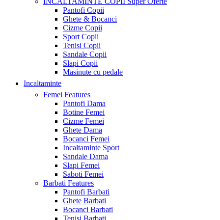
INCALTAMINTE COPII
Super Oferte
Pantofi Copii
Ghete & Bocanci
Cizme Copii
Sport Copii
Tenisi Copii
Sandale Copii
Slapi Copii
Masinute cu pedale
Incaltaminte
Femei
Features
Pantofi Dama
Botine Femei
Cizme Femei
Ghete Dama
Bocanci Femei
Incaltaminte Sport
Sandale Dama
Slapi Femei
Saboti Femei
Barbati
Features
Pantofi Barbati
Ghete Barbati
Bocanci Barbati
Tenisi Barbati