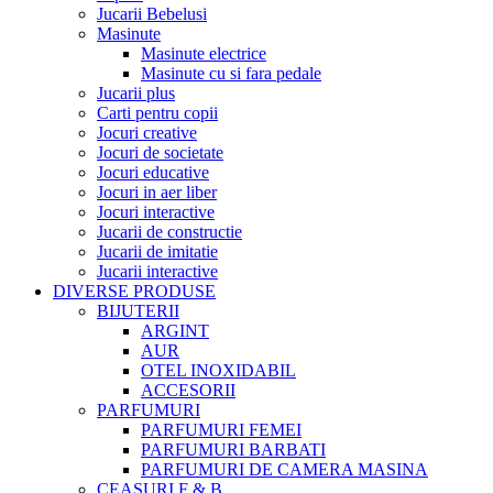
Jucarii Bebelusi
Masinute
Masinute electrice
Masinute cu si fara pedale
Jucarii plus
Carti pentru copii
Jocuri creative
Jocuri de societate
Jocuri educative
Jocuri in aer liber
Jocuri interactive
Jucarii de constructie
Jucarii de imitatie
Jucarii interactive
DIVERSE PRODUSE
BIJUTERII
ARGINT
AUR
OTEL INOXIDABIL
ACCESORII
PARFUMURI
PARFUMURI FEMEI
PARFUMURI BARBATI
PARFUMURI DE CAMERA MASINA
CEASURI F & B