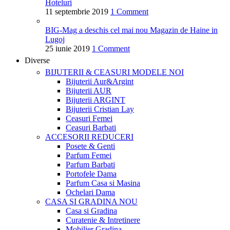
Hoteluri
11 septembrie 2019
1 Comment
BIG-Mag a deschis cel mai nou Magazin de Haine in
Lugoj
25 iunie 2019
1 Comment
Diverse
BIJUTERII & CEASURI
MODELE NOI
Bijuterii Aur&Argint
Bijuterii AUR
Bijuterii ARGINT
Bijuterii Cristian Lay
Ceasuri Femei
Ceasuri Barbati
ACCESORII
REDUCERI
Posete & Genti
Parfum Femei
Parfum Barbati
Portofele Dama
Parfum Casa si Masina
Ochelari Dama
CASA SI GRADINA
NOU
Casa si Gradina
Curatenie & Intretinere
Mobilier Gradina