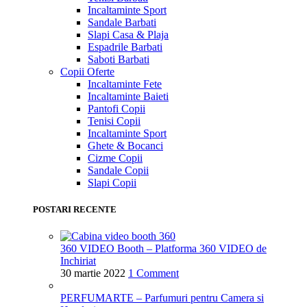
Incaltaminte Sport
Sandale Barbati
Slapi Casa & Plaja
Espadrile Barbati
Saboti Barbati
Copii
Oferte
Incaltaminte Fete
Incaltaminte Baieti
Pantofi Copii
Tenisi Copii
Incaltaminte Sport
Ghete & Bocanci
Cizme Copii
Sandale Copii
Slapi Copii
POSTARI RECENTE
360 VIDEO Booth – Platforma 360 VIDEO de
Inchiriat
30 martie 2022
1 Comment
PERFUMARTE – Parfumuri pentru Camera si