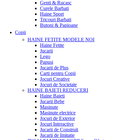
Genti & Rucasc
Curele Barbati
Haine Sport
Tricouri Barbati
Butoni & Papioane
Copii
HAINE FETITE
MODELE NOI
Haine Fetite
Jucarii
Lego
Papusi
Jucarii de Plus
Carti pentru Copii
Jocuri Creative
Jocuri de Societate
HAINE BAIETI
REDUCERI
Haine Baieti
Jucarii Bebe
Masinute
Masinute electrice
Jocuri de Exterior
Jocuri Interactive
Jucarii de Construit
Jucarii de Imitatie