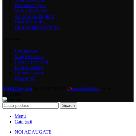
Produse en-gros
Oferte si reduceri
Accesorii & Bijuterii
Casa & Gradina
Blog Magazin ByYOU
Contul Meu
Logheaza-te
Inregistreaza-te
Lista de preferinte
Plata cu cardul
Contacteaza-ne
Despre noi
ByYOU Magazin
2019 CREATED BY
ower Media Fx -
Online
- P
SOLUTIONS.
Search
Menu
Categorii
NOI ADAUGATE