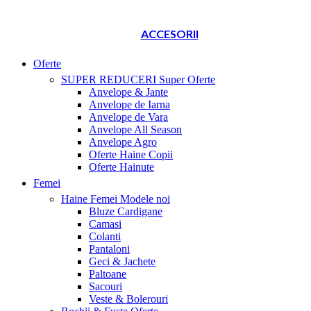
ACCESORII
Oferte
SUPER REDUCERI
Super Oferte
Anvelope & Jante
Anvelope de Iarna
Anvelope de Vara
Anvelope All Season
Anvelope Agro
Oferte Haine Copii
Oferte Hainute
Femei
Haine Femei
Modele noi
Bluze Cardigane
Camasi
Colanti
Pantaloni
Geci & Jachete
Paltoane
Sacouri
Veste & Bolerouri