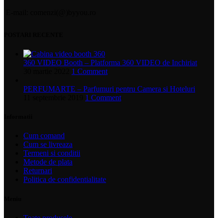
E-mail: comenzi(@)byyou.ro
POSTARI RECENTE
360 VIDEO Booth – Platforma 360 VIDEO de Inchiriat
30 martie 2022
1 Comment
PERFUMARTE – Parfumuri pentru Camera si Hoteluri
11 septembrie 2019
1 Comment
Informatii
Cum comand
Cum se livreaza
Termeni si conditii
Metode de plata
Returnari
Politica de confidentialitate
Meniu
Toate produsele