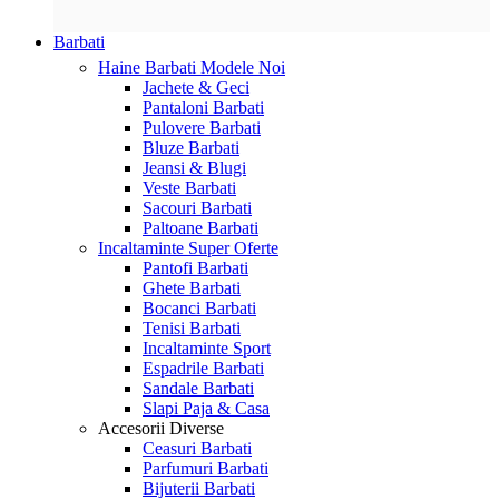
Barbati
Haine Barbati
Modele Noi
Jachete & Geci
Pantaloni Barbati
Pulovere Barbati
Bluze Barbati
Jeansi & Blugi
Veste Barbati
Sacouri Barbati
Paltoane Barbati
Incaltaminte
Super Oferte
Pantofi Barbati
Ghete Barbati
Bocanci Barbati
Tenisi Barbati
Incaltaminte Sport
Espadrile Barbati
Sandale Barbati
Slapi Paja & Casa
Accesorii
Diverse
Ceasuri Barbati
Parfumuri Barbati
Bijuterii Barbati