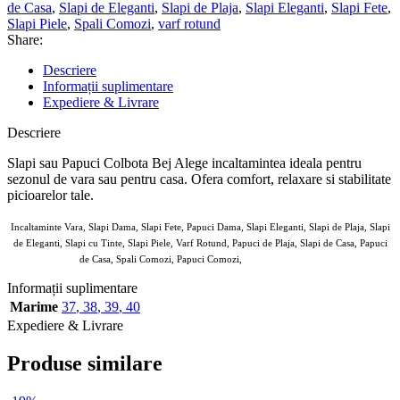
de Casa
,
Slapi de Eleganti
,
Slapi de Plaja
,
Slapi Eleganti
,
Slapi Fete
,
Slapi Piele
,
Spali Comozi
,
varf rotund
Share:
Descriere
Informații suplimentare
Expediere & Livrare
Descriere
Slapi sau Papuci Colbota Bej Alege incaltamintea ideala pentru
sezonul de vara sau pentru casa. Ofera comfort, relaxare si stabilitate
picioarelor tale.
Incaltaminte Vara, Slapi Dama, Slapi Fete, Papuci Dama, Slapi Eleganti, Slapi de Plaja, Slapi
de Eleganti, Slapi cu Tinte, Slapi Piele, Varf Rotund, Papuci de Plaja, Slapi de Casa, Papuci
de Casa, Spali Comozi, Papuci Comozi,
7804474 de purtat
Informații suplimentare
Marime
37
,
38
,
39
,
40
Expediere & Livrare
Produse similare