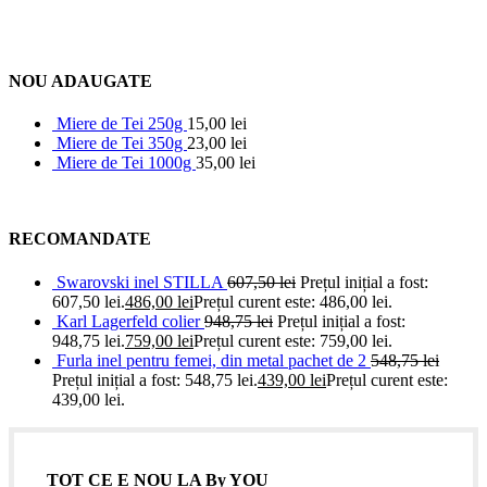
NOU ADAUGATE
Miere de Tei 250g
15,00
lei
Miere de Tei 350g
23,00
lei
Miere de Tei 1000g
35,00
lei
RECOMANDATE
Swarovski inel STILLA
607,50
lei
Prețul inițial a fost:
607,50 lei.
486,00
lei
Prețul curent este: 486,00 lei.
Karl Lagerfeld colier
948,75
lei
Prețul inițial a fost:
948,75 lei.
759,00
lei
Prețul curent este: 759,00 lei.
Furla inel pentru femei, din metal pachet de 2
548,75
lei
Prețul inițial a fost: 548,75 lei.
439,00
lei
Prețul curent este:
439,00 lei.
TOT CE E NOU LA By YOU