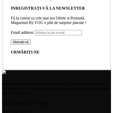
INREGISTRAȚI-VĂ LA NEWSLETTER
Fii la curent cu cele mai noi Oferte si Promotii.
Magazinul By YOU e plin de surprize placute !
Email address:
URMĂRIȚI-NE
Magazin online de haine, imbracaminte, incaltaminte, pentru femei,
barbati si copii. Oferte la Ceasuri, Bijuterii, Accesorii si Decoratiuni
Casa si Gradina
Str. N.Balcescu, nr. 22, Lugoj
Tel: 0722 584 931