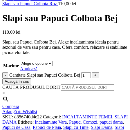
Slapi sau Papuci Colbota Roz
110,00
lei
Slapi sau Papuci Colbota Bej
110,00
lei
Slapi sau Papuci Colbota Bej. Alege incaltamintea ideala pentru
sezonul de vara sau pentru casa. Ofera comfort, relaxare si stabilitate
picioarelor tale.
Marime
Anulează
Cantitate Slapi sau Papuci Colbota Bej
Adaugă în coș
CAUTĂ PRODUSUL DORIT
×
Compară
Adaugă în Wishlist
SKU:
d856740d4e22
Categorii:
INCALTAMINTE FEMEI
,
SLAPI
DAMA
Etichete:
Incaltaminte Vara
,
Papuci Comozi
,
papuci dama
,
Papuci de Casa
,
Papuci de Plaja
,
Slapi cu Tinte
,
Slapi Dama
,
Slapi