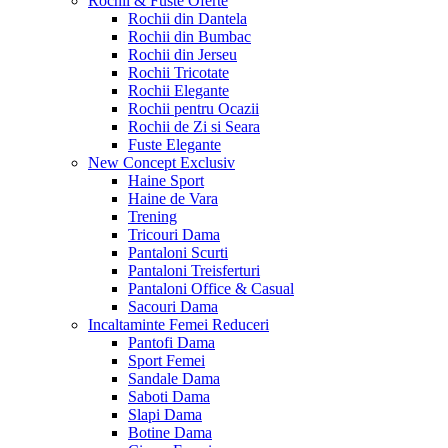
Rochii & Fuste
Oferte
Rochii din Dantela
Rochii din Bumbac
Rochii din Jerseu
Rochii Tricotate
Rochii Elegante
Rochii pentru Ocazii
Rochii de Zi si Seara
Fuste Elegante
New Concept
Exclusiv
Haine Sport
Haine de Vara
Trening
Tricouri Dama
Pantaloni Scurti
Pantaloni Treisferturi
Pantaloni Office & Casual
Sacouri Dama
Incaltaminte Femei
Reduceri
Pantofi Dama
Sport Femei
Sandale Dama
Saboti Dama
Slapi Dama
Botine Dama