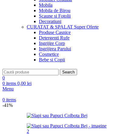
Mobila
Mobila de Birou
Scaune si Fotolii
Decoratiuni
CURATAT & SPALAT
Super Oferte
Produse Casnice
Detergenti Rufe
Ingrijire Corp
Ingrijirea Parului
Cosmetice
Bebe si Copii
Search
0
0
items
0,00
lei
Menu
0
items
-41%