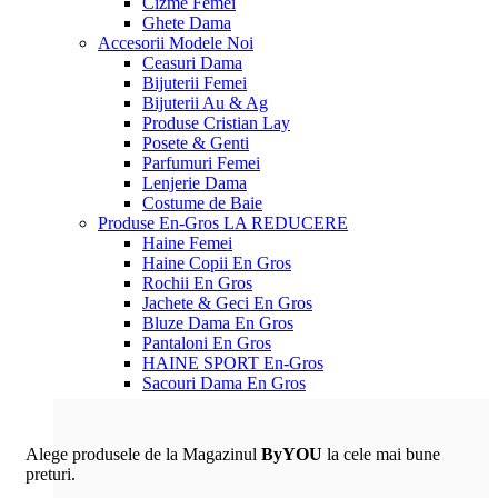
Cizme Femei
Ghete Dama
Accesorii
Modele Noi
Ceasuri Dama
Bijuterii Femei
Bijuterii Au & Ag
Produse Cristian Lay
Posete & Genti
Parfumuri Femei
Lenjerie Dama
Costume de Baie
Produse En-Gros
LA REDUCERE
Haine Femei
Haine Copii En Gros
Rochii En Gros
Jachete & Geci En Gros
Bluze Dama En Gros
Pantaloni En Gros
HAINE SPORT En-Gros
Sacouri Dama En Gros
Alege produsele de la Magazinul
ByYOU
la cele mai bune
preturi.