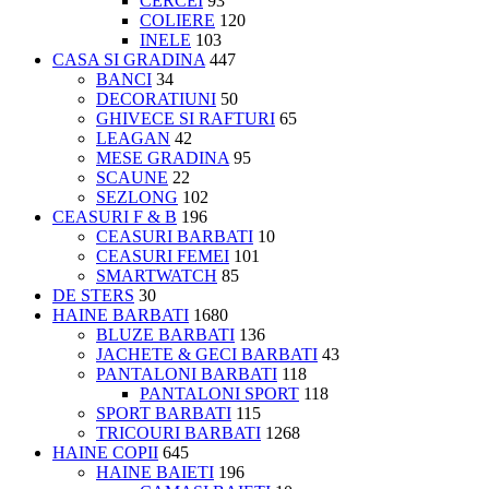
CERCEI
93
COLIERE
120
INELE
103
CASA SI GRADINA
447
BANCI
34
DECORATIUNI
50
GHIVECE SI RAFTURI
65
LEAGAN
42
MESE GRADINA
95
SCAUNE
22
SEZLONG
102
CEASURI F & B
196
CEASURI BARBATI
10
CEASURI FEMEI
101
SMARTWATCH
85
DE STERS
30
HAINE BARBATI
1680
BLUZE BARBATI
136
JACHETE & GECI BARBATI
43
PANTALONI BARBATI
118
PANTALONI SPORT
118
SPORT BARBATI
115
TRICOURI BARBATI
1268
HAINE COPII
645
HAINE BAIETI
196