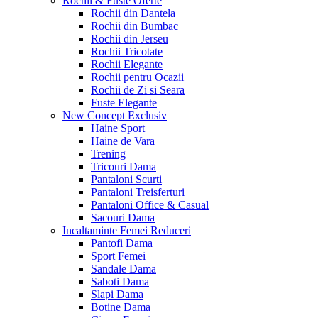
Rochii & Fuste
Oferte
Rochii din Dantela
Rochii din Bumbac
Rochii din Jerseu
Rochii Tricotate
Rochii Elegante
Rochii pentru Ocazii
Rochii de Zi si Seara
Fuste Elegante
New Concept
Exclusiv
Haine Sport
Haine de Vara
Trening
Tricouri Dama
Pantaloni Scurti
Pantaloni Treisferturi
Pantaloni Office & Casual
Sacouri Dama
Incaltaminte Femei
Reduceri
Pantofi Dama
Sport Femei
Sandale Dama
Saboti Dama
Slapi Dama
Botine Dama