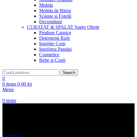
Mobila
Mobila de Birou
Scaune si Fotolii
Decoratiuni
CURATAT & SPALAT
Super Oferte
Produse Casnice
Detergenti Rufe
Ingrijire Corp
Ingrijirea Parului
Cosmetice
Bebe si Copii
Search
0
0
items
0,00
lei
Menu
0
items
piele
Categorii