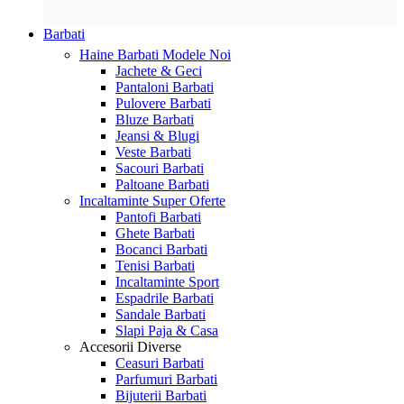
Barbati
Haine Barbati
Modele Noi
Jachete & Geci
Pantaloni Barbati
Pulovere Barbati
Bluze Barbati
Jeansi & Blugi
Veste Barbati
Sacouri Barbati
Paltoane Barbati
Incaltaminte
Super Oferte
Pantofi Barbati
Ghete Barbati
Bocanci Barbati
Tenisi Barbati
Incaltaminte Sport
Espadrile Barbati
Sandale Barbati
Slapi Paja & Casa
Accesorii
Diverse
Ceasuri Barbati
Parfumuri Barbati
Bijuterii Barbati