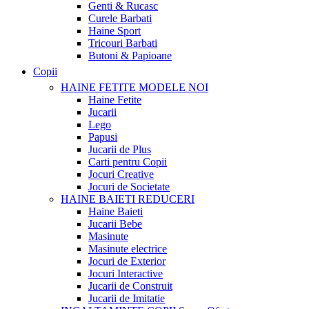
Genti & Rucasc
Curele Barbati
Haine Sport
Tricouri Barbati
Butoni & Papioane
Copii
HAINE FETITE
MODELE NOI
Haine Fetite
Jucarii
Lego
Papusi
Jucarii de Plus
Carti pentru Copii
Jocuri Creative
Jocuri de Societate
HAINE BAIETI
REDUCERI
Haine Baieti
Jucarii Bebe
Masinute
Masinute electrice
Jocuri de Exterior
Jocuri Interactive
Jucarii de Construit
Jucarii de Imitatie