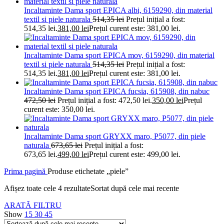
Incaltaminte Dama sport EPICA albi, 6159290, din material
textil si piele naturala
514,35
lei
Prețul inițial a fost:
514,35 lei.
381,00
lei
Prețul curent este: 381,00 lei.
Incaltaminte Dama sport EPICA mov, 6159290, din material
textil si piele naturala
514,35
lei
Prețul inițial a fost:
514,35 lei.
381,00
lei
Prețul curent este: 381,00 lei.
Incaltaminte Dama sport EPICA fucsia, 615908, din nabuc
472,50
lei
Prețul inițial a fost: 472,50 lei.
350,00
lei
Prețul
curent este: 350,00 lei.
Incaltaminte Dama sport GRYXX maro, P5077, din piele
naturala
673,65
lei
Prețul inițial a fost:
673,65 lei.
499,00
lei
Prețul curent este: 499,00 lei.
Prima pagină
Produse etichetate „piele”
Afișez toate cele 4 rezultate
Sortat după cele mai recente
ARATĂ FILTRU
Show
15
30
45