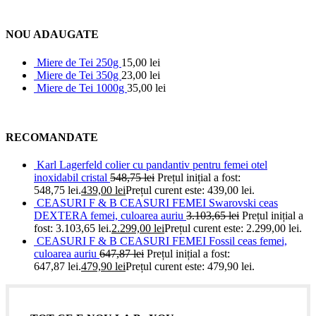
NOU ADAUGATE
Miere de Tei 250g
15,00
lei
Miere de Tei 350g
23,00
lei
Miere de Tei 1000g
35,00
lei
RECOMANDATE
Karl Lagerfeld colier cu pandantiv pentru femei otel
inoxidabil cristal
548,75
lei
Prețul inițial a fost:
548,75 lei.
439,00
lei
Prețul curent este: 439,00 lei.
CEASURI F & B CEASURI FEMEI Swarovski ceas
DEXTERA femei, culoarea auriu
3.103,65
lei
Prețul inițial a
fost: 3.103,65 lei.
2.299,00
lei
Prețul curent este: 2.299,00 lei.
CEASURI F & B CEASURI FEMEI Fossil ceas femei,
culoarea auriu
647,87
lei
Prețul inițial a fost:
647,87 lei.
479,90
lei
Prețul curent este: 479,90 lei.