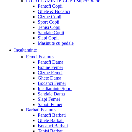
INCALTAMINTE COPII
Super Oferte
Pantofi Copii
Ghete & Bocanci
Cizme Copii
Sport Copii
Tenisi Copii
Sandale Copii
Slapi Copii
Masinute cu pedale
Incaltaminte
Femei
Features
Pantofi Dama
Botine Femei
Cizme Femei
Ghete Dama
Bocanci Femei
Incaltaminte Sport
Sandale Dama
Slapi Femei
Saboti Femei
Barbati
Features
Pantofi Barbati
Ghete Barbati
Bocanci Barbati
Tenisi Barbati