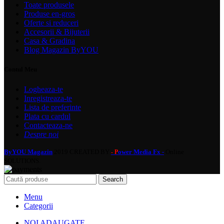
Toate produsele
Produse en-gros
Oferte si reduceri
Accesorii & Bijuterii
Casa & Gradina
Blog Magazin ByYOU
Contul Meu
Logheaza-te
Inregistreaza-te
Lista de preferinte
Plata cu cardul
Contacteaza-ne
Despre noi
ByYOU Magazin
2019 CREATED BY
ower Media Fx -
Online
- P
SOLUTIONS.
Search
Menu
Categorii
NOI ADAUGATE