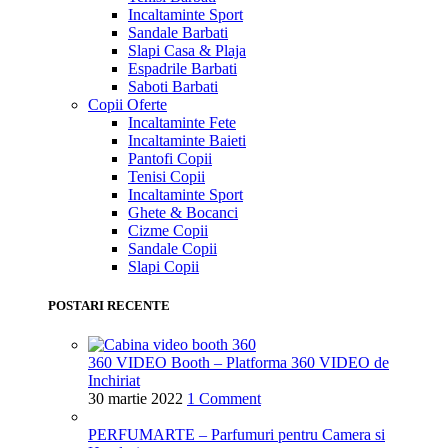
Incaltaminte Sport
Sandale Barbati
Slapi Casa & Plaja
Espadrile Barbati
Saboti Barbati
Copii
Oferte
Incaltaminte Fete
Incaltaminte Baieti
Pantofi Copii
Tenisi Copii
Incaltaminte Sport
Ghete & Bocanci
Cizme Copii
Sandale Copii
Slapi Copii
POSTARI RECENTE
360 VIDEO Booth – Platforma 360 VIDEO de
Inchiriat
30 martie 2022
1 Comment
PERFUMARTE – Parfumuri pentru Camera si