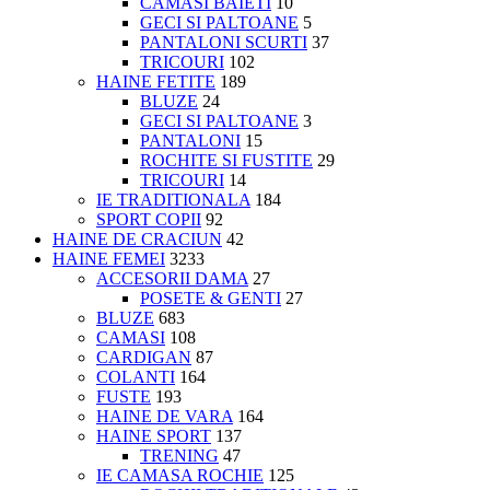
CAMASI BAIETI
10
GECI SI PALTOANE
5
PANTALONI SCURTI
37
TRICOURI
102
HAINE FETITE
189
BLUZE
24
GECI SI PALTOANE
3
PANTALONI
15
ROCHITE SI FUSTITE
29
TRICOURI
14
IE TRADITIONALA
184
SPORT COPII
92
HAINE DE CRACIUN
42
HAINE FEMEI
3233
ACCESORII DAMA
27
POSETE & GENTI
27
BLUZE
683
CAMASI
108
CARDIGAN
87
COLANTI
164
FUSTE
193
HAINE DE VARA
164
HAINE SPORT
137
TRENING
47
IE CAMASA ROCHIE
125