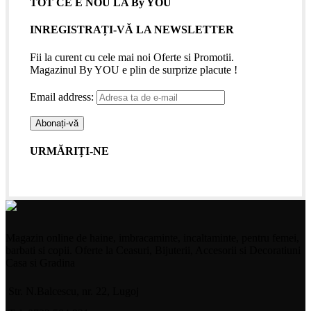
TOT CE E NOU LA By YOU
INREGISTRAȚI-VĂ LA NEWSLETTER
Fii la curent cu cele mai noi Oferte si Promotii.
Magazinul By YOU e plin de surprize placute !
Email address:
URMĂRIȚI-NE
Magazin online de haine, imbracaminte, incaltaminte, pentru femei,
barbati si copii. Oferte la Ceasuri, Bijuterii, Accesorii si Decoratiuni
Casa si Gradina
Str. N.Balcescu, nr. 22, Lugoj