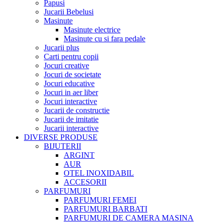
Papusi
Jucarii Bebelusi
Masinute
Masinute electrice
Masinute cu si fara pedale
Jucarii plus
Carti pentru copii
Jocuri creative
Jocuri de societate
Jocuri educative
Jocuri in aer liber
Jocuri interactive
Jucarii de constructie
Jucarii de imitatie
Jucarii interactive
DIVERSE PRODUSE
BIJUTERII
ARGINT
AUR
OTEL INOXIDABIL
ACCESORII
PARFUMURI
PARFUMURI FEMEI
PARFUMURI BARBATI
PARFUMURI DE CAMERA MASINA