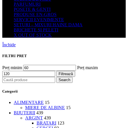
PARFUMURI
POSETE & GENTI
PRODUSE EN-GROS
SERVICII EVENIMENTE
SETURI – MIXURI HAINE DAMA
BRICHETE SI PELETI
X OUT OF STOCK
Închide
FILTRU PRET
Preț minim
Preț maxim
Filtrează
Search
Categorii
ALIMENTARE
15
MIERE DE ALBINE
15
BIJUTERII
439
ARGINT
439
BRATARI
123