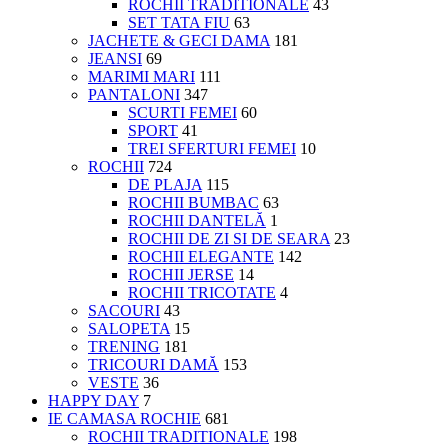
ROCHII TRADITIONALE
43
SET TATA FIU
63
JACHETE & GECI DAMA
181
JEANSI
69
MARIMI MARI
111
PANTALONI
347
SCURTI FEMEI
60
SPORT
41
TREI SFERTURI FEMEI
10
ROCHII
724
DE PLAJA
115
ROCHII BUMBAC
63
ROCHII DANTELĂ
1
ROCHII DE ZI SI DE SEARA
23
ROCHII ELEGANTE
142
ROCHII JERSE
14
ROCHII TRICOTATE
4
SACOURI
43
SALOPETA
15
TRENING
181
TRICOURI DAMĂ
153
VESTE
36
HAPPY DAY
7
IE CAMASA ROCHIE
681
ROCHII TRADITIONALE
198