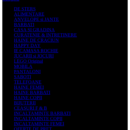
DE STERS
ALIMENTARE
ANVELOPE si JANTE
BARBATI
CASA SI GRADINA
CURATENIE & INTRETINERE
HAINE DE CRACIUN
HAPPY DAY
IE CAMASA ROCHIE
JUCARII si JOCURI
LEGO Original
MOBILA
PANTALONI
SABOTI
TELEFOANE
HAINE FEMEI
HAINE BARBATI
HAINE COPII
BIJUTERII
CEASURI F & B
INCALTAMINTE BARBATI
INCALTAMINTE COPII
INCALTAMINTE FEMEI
OFERTE DE PRET