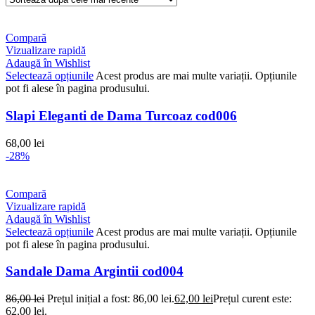
Compară
Vizualizare rapidă
Adaugă în Wishlist
Selectează opțiunile
Acest produs are mai multe variații. Opțiunile
pot fi alese în pagina produsului.
Slapi Eleganti de Dama Turcoaz cod006
68,00
lei
-28%
Compară
Vizualizare rapidă
Adaugă în Wishlist
Selectează opțiunile
Acest produs are mai multe variații. Opțiunile
pot fi alese în pagina produsului.
Sandale Dama Argintii cod004
86,00
lei
Prețul inițial a fost: 86,00 lei.
62,00
lei
Prețul curent este:
62,00 lei.