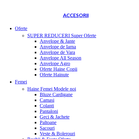
ACCESORII
Oferte
SUPER REDUCERI
Super Oferte
Anvelope & Jante
Anvelope de Iarna
Anvelope de Vara
Anvelope All Season
Anvelope Agro
Oferte Haine Copii
Oferte Hainute
Femei
Haine Femei
Modele noi
Bluze Cardigane
Camasi
Colanti
Pantaloni
Geci & Jachete
Paltoane
Sacouri
Veste & Bolerouri