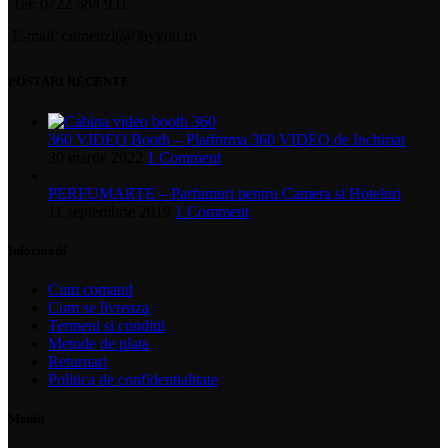
Tel: 0722 584 931
E-mail: comenzi(@)byyou.ro
POSTARI RECENTE
360 VIDEO Booth – Platforma 360 VIDEO de Inchiriat
30 martie 2022
1 Comment
PERFUMARTE – Parfumuri pentru Camera si Hoteluri
11 septembrie 2019
1 Comment
Informatii
Cum comand
Cum se livreaza
Termeni si conditii
Metode de plata
Returnari
Politica de confidentialitate
Meniu