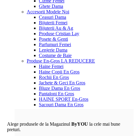
Cizme Femei
Ghete Dama
Accesorii
Modele Noi
Ceasuri Dama
Bijuterii Femei
Bijuterii Au & Ag
Produse Cristian Lay
Posete & Genti
Parfumuri Femei
Lenjerie Dama
Costume de Baie
Produse En-Gros
LA REDUCERE
Haine Femei
Haine Copii En Gros
Rochii En Gros
Jachete & Geci En Gros
Bluze Dama En Gros
Pantaloni En Gros
HAINE SPORT En-Gros
Sacouri Dama En Gros
Alege produsele de la Magazinul
ByYOU
la cele mai bune
preturi.