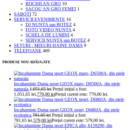
ROCHII AN GRO
10
SACOU AN GRO FEMEI
1
SABOTI
72
SERVICII EVENIMENTE
16
DJ NUNTA sau BOTEZ
4
FOTO VIDEO NUNTA
4
SCHELA DE LUMINI
4
SERVICII NUNTA sau BOTEZ
4
SETURI - MIXURI HAINE DAMA
9
TELEFOANE
469
PRODUSE NOU ADĂUGATE
Incaltaminte Dama sport GEOX maro, D6500A, din piele
naturala
1.051,65
lei
Prețul inițial a fost:
1.051,65 lei.
779,00
lei
Prețul curent este: 779,00 lei.
Incaltaminte Dama sport GEOX negri, D680JA, din piele
ecologica
781,65
lei
Prețul inițial a fost:
781,65 lei.
579,00
lei
Prețul curent este: 579,00 lei.