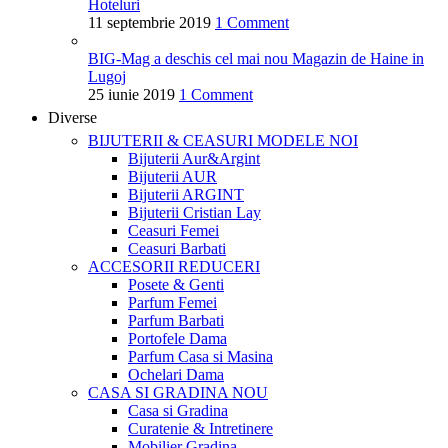
Hoteluri
11 septembrie 2019
1 Comment
BIG-Mag a deschis cel mai nou Magazin de Haine in
Lugoj
25 iunie 2019
1 Comment
Diverse
BIJUTERII & CEASURI
MODELE NOI
Bijuterii Aur&Argint
Bijuterii AUR
Bijuterii ARGINT
Bijuterii Cristian Lay
Ceasuri Femei
Ceasuri Barbati
ACCESORII
REDUCERI
Posete & Genti
Parfum Femei
Parfum Barbati
Portofele Dama
Parfum Casa si Masina
Ochelari Dama
CASA SI GRADINA
NOU
Casa si Gradina
Curatenie & Intretinere
Mobilier Gradina