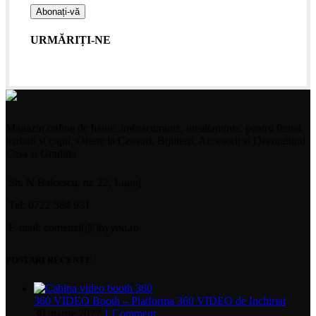
URMĂRIȚI-NE
Magazin online de haine, imbracaminte, incaltaminte, pentru femei,
barbati si copii. Oferte la Ceasuri, Bijuterii, Accesorii si Decoratiuni
Casa si Gradina
Str. N.Balcescu, nr. 22, Lugoj
Tel: 0722 584 931
E-mail: comenzi(@)byyou.ro
POSTARI RECENTE
360 VIDEO Booth – Platforma 360 VIDEO de Inchiriat
30 martie 2022
1 Comment