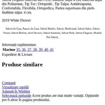
din Poliuretan, Tip Toc: Ortopedic. Tip Talpa: Antiderapanta,
Confortabila, Flexibila, Ortopedica, Partea superioara din piele.
Inaltime talpa: 4 cm.
2019 White Flower
Saboti de Casa, Papuci de Casa, Saboti Medici, Saboti, Medicinali, Saboti Salon, Saboti
Femei, Saboti Barbati, sboti Doctori, Saboti Asistente, Saboti Piele, Saboti Eleganti, Modele
Noi Saboti,
Informații suplimentare
Marime
35
,
36
,
37
,
38
,
39
,
40
,
41
Expediere & Livrare
Produse similare
Compară
Vizualizare rapidă
Adaugă în Wishlist
Selectează opțiunile
Acest produs are mai multe variații. Opțiunile
pot fi alese în pagina produsului.