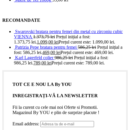
RECOMANDATE
Swarovski bratara pentru femei din metal cu zirconiu cubic
VIENNA
1.373,75
lei
Prețul inițial a fost:
1.373,75 lei.
1.099,00
lei
Prețul curent este: 1.099,00 lei.
Patrizia Pepe bratara pentru femei
586,25
lei
Prețul inițial a
fost: 586,25 lei.
469,00
lei
Prețul curent este: 469,00 lei.
Karl Lagerfeld colier
986,25
lei
Prețul inițial a fost:
986,25 lei.
789,00
lei
Prețul curent este: 789,00 lei.
TOT CE E NOU LA By YOU
INREGISTRAȚI-VĂ LA NEWSLETTER
Fii la curent cu cele mai noi Oferte si Promotii.
Magazinul By YOU e plin de surprize placute !
Email address: