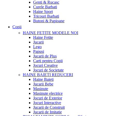
Genti & Rucasc
Curele Barbati
Haine Sport
Tricouri Barbati
Butoni & Papioane
Copii
HAINE FETITE
MODELE NOI
Haine Fetite
Jucarii
Lego
Papusi
Jucarii de Plus
Carti pentru Copii
Jocuri Creative
Jocuri de Societate
HAINE BAIETI
REDUCERI
Haine Baieti
Jucarii Bebe
Masinute
Masinute electrice
Jocuri de Exterior
Jocuri Interactive
Jucarii de Construit
Jucarii de Imitatie