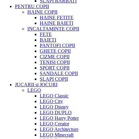
SLAPI BARBATI
PENTRU COPII
HAINE COPII
HAINE FETITE
HAINE BAIETI
INCALTAMINTE COPII
FETE
BAIETI
PANTOFI COPII
GHETE COPII
CIZME COPII
TENISI COPII
SPORT COPII
SANDALE COPII
SLAPI COPII
JUCARII si JOCURI
LEGO
LEGO Classic
LEGO City
LEGO Disney
LEGO DUPLO
LEGO Harry Potter
LEGO Creator
LEGO Architecture
LEGO Minecraft