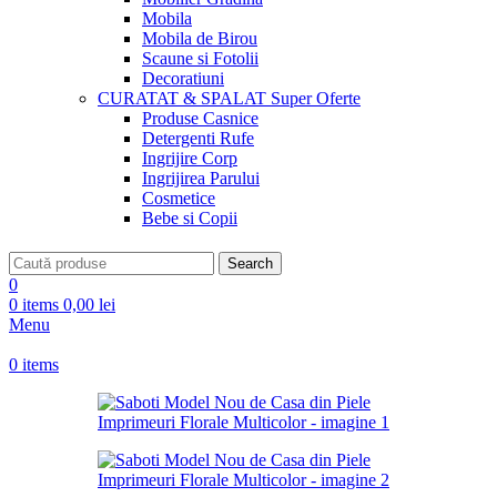
Mobila
Mobila de Birou
Scaune si Fotolii
Decoratiuni
CURATAT & SPALAT
Super Oferte
Produse Casnice
Detergenti Rufe
Ingrijire Corp
Ingrijirea Parului
Cosmetice
Bebe si Copii
Search
0
0
items
0,00
lei
Menu
0
items