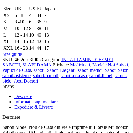
Size
UK
US
EU
Japan
XS
6 - 8
4
34
7
S
8 -10
6
36
9
M
10 - 12
8
38
11
L
12 - 14
10
40
13
XL
14 - 16
12
42
15
XXL
16 - 28
14
44
17
Size guide
SKU:
46f2eba3f005
Categorii:
INCALTAMINTE FEMEI
,
SABOTI
,
SLAPI DAMA
Etichete:
Medicinali
,
Modele Noi Saboti
,
Papuci de Casa
,
saboti
,
Saboti Eleganti
,
saboti medici
,
Saboti Salon
,
saboti-asistente
,
saboti-barbati
,
saboti-de-casa
,
saboti-femei
,
saboti-
piele
,
sboti Doctori
Share:
Descriere
Informații suplimentare
Expediere & Livrare
Descriere
Saboti Model Nou de Casa din Piele Imprimeuri Florale Multicolor.
Saboti eleganti Material din Piele, inaltime talpa 4 cm, material talpa