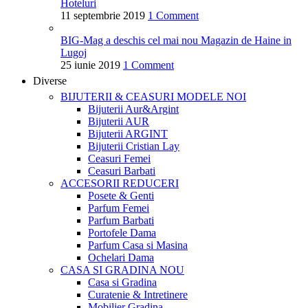
Hoteluri
11 septembrie 2019
1 Comment
BIG-Mag a deschis cel mai nou Magazin de Haine in
Lugoj
25 iunie 2019
1 Comment
Diverse
BIJUTERII & CEASURI
MODELE NOI
Bijuterii Aur&Argint
Bijuterii AUR
Bijuterii ARGINT
Bijuterii Cristian Lay
Ceasuri Femei
Ceasuri Barbati
ACCESORII
REDUCERI
Posete & Genti
Parfum Femei
Parfum Barbati
Portofele Dama
Parfum Casa si Masina
Ochelari Dama
CASA SI GRADINA
NOU
Casa si Gradina
Curatenie & Intretinere
Mobilier Gradina