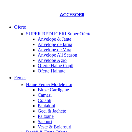
ACCESORII
Oferte
SUPER REDUCERI
Super Oferte
Anvelope & Jante
Anvelope de Iarna
Anvelope de Vara
Anvelope All Season
Anvelope Agro
Oferte Haine Copii
Oferte Hainute
Femei
Haine Femei
Modele noi
Bluze Cardigane
Camasi
Colanti
Pantaloni
Geci & Jachete
Paltoane
Sacouri
Veste & Bolerouri