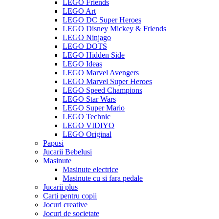
LEGO Friends
LEGO Art
LEGO DC Super Heroes
LEGO Disney Mickey & Friends
LEGO Ninjago
LEGO DOTS
LEGO Hidden Side
LEGO Ideas
LEGO Marvel Avengers
LEGO Marvel Super Heroes
LEGO Speed Champions
LEGO Star Wars
LEGO Super Mario
LEGO Technic
LEGO VIDIYO
LEGO Original
Papusi
Jucarii Bebelusi
Masinute
Masinute electrice
Masinute cu si fara pedale
Jucarii plus
Carti pentru copii
Jocuri creative
Jocuri de societate