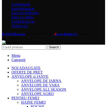
Logheaza-te
Inregistreaza-te
Lista de preferinte
Plata cu cardul
Contacteaza-ne
Despre noi
ByYOU Magazin
2019 CREATED BY
ower Media Fx -
Online
- P
SOLUTIONS.
Search
Menu
Categorii
NOI ADAUGATE
OFERTE DE PRET
ANVELOPE si JANTE
ANVELOPE DE IARNA
ANVELOPE DE VARA
ANVELOPE ALL SEASON
ANVELOPE AGRO
PENTRU FEMEI
HAINE FEMEI
ROCHII