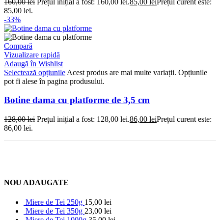
160,00
lei
Prețul inițial a fost: 160,00 lei.
85,00
lei
Prețul curent este:
85,00 lei.
-33%
Compară
Vizualizare rapidă
Adaugă în Wishlist
Selectează opțiunile
Acest produs are mai multe variații. Opțiunile
pot fi alese în pagina produsului.
Botine dama cu platforme de 3,5 cm
128,00
lei
Prețul inițial a fost: 128,00 lei.
86,00
lei
Prețul curent este:
86,00 lei.
NOU ADAUGATE
Miere de Tei 250g
15,00
lei
Miere de Tei 350g
23,00
lei
Miere de Tei 1000g
35,00
lei