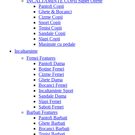
INCALTAMINTE COPII
Super Oferte
Pantofi Copii
Ghete & Bocanci
Cizme Copii
Sport Copii
Tenisi Copii
Sandale Copii
Slapi Copii
Masinute cu pedale
Incaltaminte
Femei
Features
Pantofi Dama
Botine Femei
Cizme Femei
Ghete Dama
Bocanci Femei
Incaltaminte Sport
Sandale Dama
Slapi Femei
Saboti Femei
Barbati
Features
Pantofi Barbati
Ghete Barbati
Bocanci Barbati
Tenisi Barbati