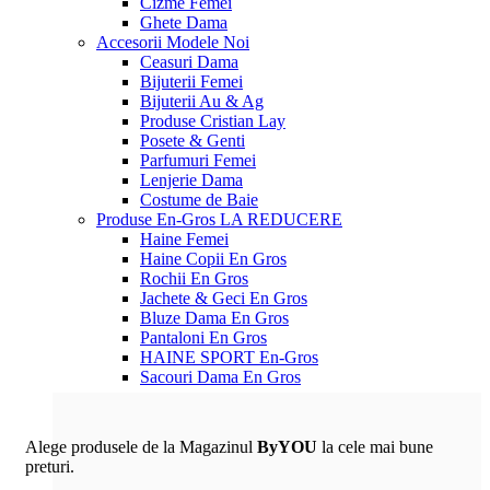
Cizme Femei
Ghete Dama
Accesorii
Modele Noi
Ceasuri Dama
Bijuterii Femei
Bijuterii Au & Ag
Produse Cristian Lay
Posete & Genti
Parfumuri Femei
Lenjerie Dama
Costume de Baie
Produse En-Gros
LA REDUCERE
Haine Femei
Haine Copii En Gros
Rochii En Gros
Jachete & Geci En Gros
Bluze Dama En Gros
Pantaloni En Gros
HAINE SPORT En-Gros
Sacouri Dama En Gros
Alege produsele de la Magazinul
ByYOU
la cele mai bune
preturi.