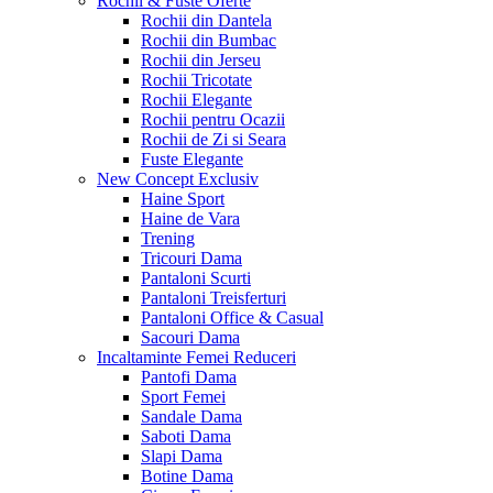
Rochii & Fuste
Oferte
Rochii din Dantela
Rochii din Bumbac
Rochii din Jerseu
Rochii Tricotate
Rochii Elegante
Rochii pentru Ocazii
Rochii de Zi si Seara
Fuste Elegante
New Concept
Exclusiv
Haine Sport
Haine de Vara
Trening
Tricouri Dama
Pantaloni Scurti
Pantaloni Treisferturi
Pantaloni Office & Casual
Sacouri Dama
Incaltaminte Femei
Reduceri
Pantofi Dama
Sport Femei
Sandale Dama
Saboti Dama
Slapi Dama
Botine Dama