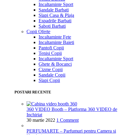
Incaltaminte Sport
Sandale Barbati
Slapi Casa & Plaja
Espadrile Barbati
Saboti Barbati
Copii
Oferte
Incaltaminte Fete
Incaltaminte Baieti
Pantofi Copii
Tenisi Copii
Incaltaminte Sport
Ghete & Bocanci
Cizme Copii
Sandale Copii
Slapi Copii
POSTARI RECENTE
360 VIDEO Booth – Platforma 360 VIDEO de
Inchiriat
30 martie 2022
1 Comment
PERFUMARTE – Parfumuri pentru Camera si