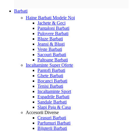
Barbati
Haine Barbati
Modele Noi
Jachete & Geci
Pantaloni Barbati
Pulovere Barbati
Bluze Barbati
Jeansi & Blugi
Veste Barbati
Sacouri Barbati
Paltoane Barbati
Incaltaminte
Super Oferte
Pantofi Barbati
Ghete Barbati
Bocanci Barbati
Tenisi Barbati
Incaltaminte Sport
Espadrile Barbati
Sandale Barbati
Slapi Paja & Casa
Accesorii
Diverse
Ceasuri Barbati
Parfumuri Barbati
Bijuterii Barbati