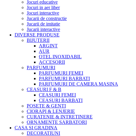
Jocuri educative
Jocuri in aer liber
Jocuri interactive
Jucarii de constructie
Jucarii de imitatie
Jucarii interactive
DIVERSE PRODUSE
BIJUTERII
ARGINT
AUR
OTEL INOXIDABIL
ACCESORII
PARFUMURI
PARFUMURI FEMEI
PARFUMURI BARBATI
PARFUMURI DE CAMERA MASINA
CEASURI F & B
CEASURI FEMEI
CEASURI BARBATI
POSETE & GENTI
CIORAPI & LENJERIE
CURATENIE & INTRETINERE
ORNAMENTE SARBATORI
CASA SI GRADINA
DECORATIUNI