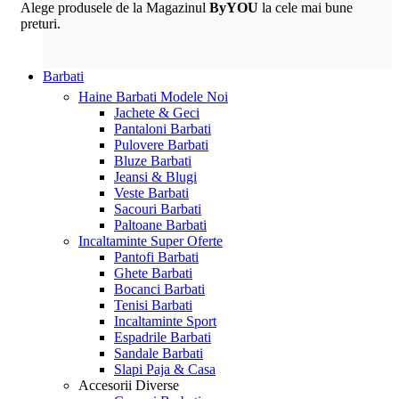
Alege produsele de la Magazinul
ByYOU
la cele mai bune
preturi.
Barbati
Haine Barbati
Modele Noi
Jachete & Geci
Pantaloni Barbati
Pulovere Barbati
Bluze Barbati
Jeansi & Blugi
Veste Barbati
Sacouri Barbati
Paltoane Barbati
Incaltaminte
Super Oferte
Pantofi Barbati
Ghete Barbati
Bocanci Barbati
Tenisi Barbati
Incaltaminte Sport
Espadrile Barbati
Sandale Barbati
Slapi Paja & Casa
Accesorii
Diverse