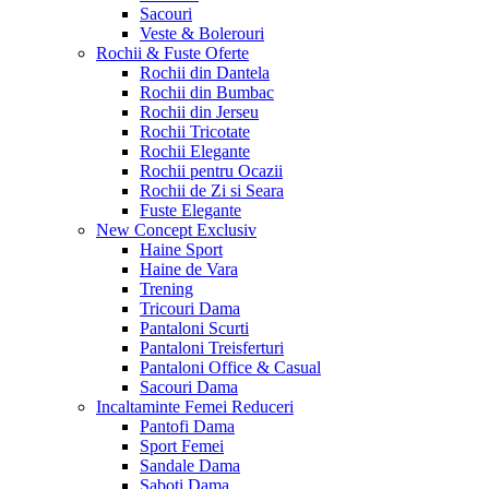
Sacouri
Veste & Bolerouri
Rochii & Fuste
Oferte
Rochii din Dantela
Rochii din Bumbac
Rochii din Jerseu
Rochii Tricotate
Rochii Elegante
Rochii pentru Ocazii
Rochii de Zi si Seara
Fuste Elegante
New Concept
Exclusiv
Haine Sport
Haine de Vara
Trening
Tricouri Dama
Pantaloni Scurti
Pantaloni Treisferturi
Pantaloni Office & Casual
Sacouri Dama
Incaltaminte Femei
Reduceri
Pantofi Dama
Sport Femei
Sandale Dama
Saboti Dama