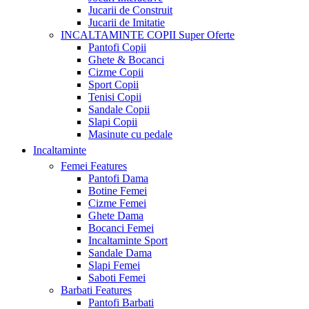
Jucarii de Construit
Jucarii de Imitatie
INCALTAMINTE COPII
Super Oferte
Pantofi Copii
Ghete & Bocanci
Cizme Copii
Sport Copii
Tenisi Copii
Sandale Copii
Slapi Copii
Masinute cu pedale
Incaltaminte
Femei
Features
Pantofi Dama
Botine Femei
Cizme Femei
Ghete Dama
Bocanci Femei
Incaltaminte Sport
Sandale Dama
Slapi Femei
Saboti Femei
Barbati
Features
Pantofi Barbati