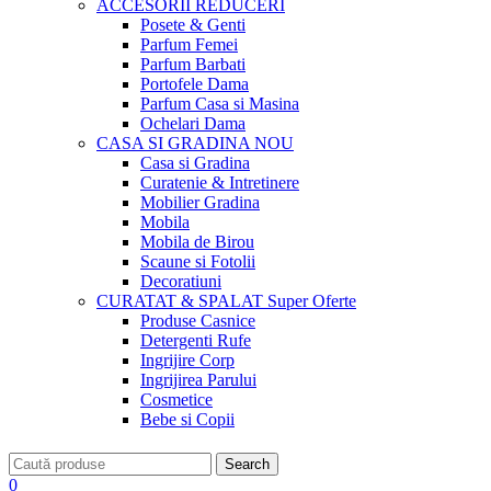
ACCESORII
REDUCERI
Posete & Genti
Parfum Femei
Parfum Barbati
Portofele Dama
Parfum Casa si Masina
Ochelari Dama
CASA SI GRADINA
NOU
Casa si Gradina
Curatenie & Intretinere
Mobilier Gradina
Mobila
Mobila de Birou
Scaune si Fotolii
Decoratiuni
CURATAT & SPALAT
Super Oferte
Produse Casnice
Detergenti Rufe
Ingrijire Corp
Ingrijirea Parului
Cosmetice
Bebe si Copii
Search
0