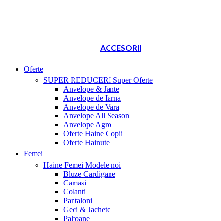
ACCESORII
Oferte
SUPER REDUCERI
Super Oferte
Anvelope & Jante
Anvelope de Iarna
Anvelope de Vara
Anvelope All Season
Anvelope Agro
Oferte Haine Copii
Oferte Hainute
Femei
Haine Femei
Modele noi
Bluze Cardigane
Camasi
Colanti
Pantaloni
Geci & Jachete
Paltoane