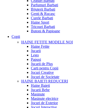
Ceasuri Barbati
Parfumuri Barbati
Bijuterii Barbati
Genti & Rucasc
Curele Barbati
Haine Sport
Tricouri Barbati
Butoni & Papioane
Copii
HAINE FETITE
MODELE NOI
Haine Fetite
Jucarii
Lego
Papusi
Jucarii de Plus
Carti pentru Copii
Jocuri Creative
Jocuri de Societate
HAINE BAIETI
REDUCERI
Haine Baieti
Jucarii Bebe
Masinute
Masinute electrice
Jocuri de Exterior
Jocuri Interactive