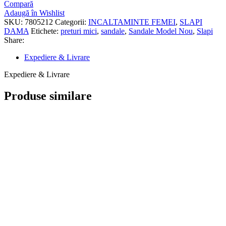
Compară
Adaugă în Wishlist
SKU:
7805212
Categorii:
INCALTAMINTE FEMEI
,
SLAPI
DAMA
Etichete:
preturi mici
,
sandale
,
Sandale Model Nou
,
Slapi
Share:
Expediere & Livrare
Expediere & Livrare
Produse similare