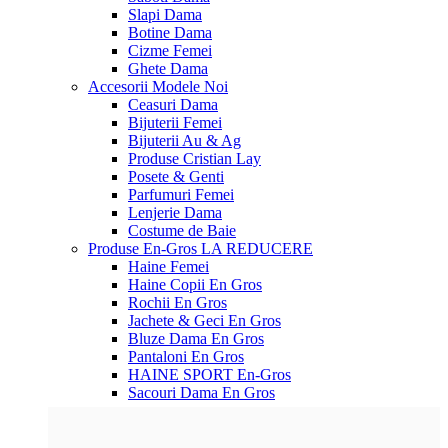
Slapi Dama
Botine Dama
Cizme Femei
Ghete Dama
Accesorii
Modele Noi
Ceasuri Dama
Bijuterii Femei
Bijuterii Au & Ag
Produse Cristian Lay
Posete & Genti
Parfumuri Femei
Lenjerie Dama
Costume de Baie
Produse En-Gros
LA REDUCERE
Haine Femei
Haine Copii En Gros
Rochii En Gros
Jachete & Geci En Gros
Bluze Dama En Gros
Pantaloni En Gros
HAINE SPORT En-Gros
Sacouri Dama En Gros