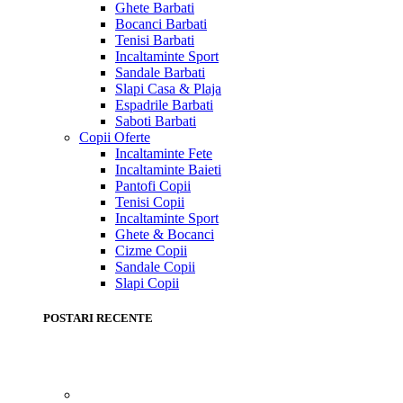
Ghete Barbati
Bocanci Barbati
Tenisi Barbati
Incaltaminte Sport
Sandale Barbati
Slapi Casa & Plaja
Espadrile Barbati
Saboti Barbati
Copii
Oferte
Incaltaminte Fete
Incaltaminte Baieti
Pantofi Copii
Tenisi Copii
Incaltaminte Sport
Ghete & Bocanci
Cizme Copii
Sandale Copii
Slapi Copii
POSTARI RECENTE