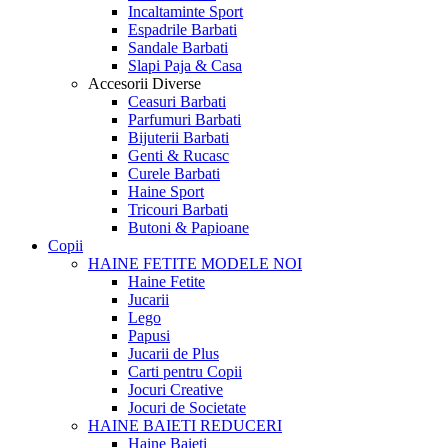
Incaltaminte Sport
Espadrile Barbati
Sandale Barbati
Slapi Paja & Casa
Accesorii
Diverse
Ceasuri Barbati
Parfumuri Barbati
Bijuterii Barbati
Genti & Rucasc
Curele Barbati
Haine Sport
Tricouri Barbati
Butoni & Papioane
Copii
HAINE FETITE
MODELE NOI
Haine Fetite
Jucarii
Lego
Papusi
Jucarii de Plus
Carti pentru Copii
Jocuri Creative
Jocuri de Societate
HAINE BAIETI
REDUCERI
Haine Baieti