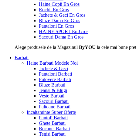
Haine Copii En Gros
Rochii En Gros
Jachete & Geci En Gros
Bluze Dama En Gros
Pantaloni En Gros
HAINE SPORT En-Gros
Sacouri Dama En Gros
Alege produsele de la Magazinul
ByYOU
la cele mai bune pret
Barbati
Haine Barbati
Modele Noi
Jachete & Geci
Pantaloni Barbati
Pulovere Barbati
Bluze Barbati
Jeansi & Blugi
Veste Barbati
Sacouri Barbati
Paltoane Barbati
Incaltaminte
Super Oferte
Pantofi Barbati
Ghete Barbati
Bocanci Barbati
Tenisi Barbati