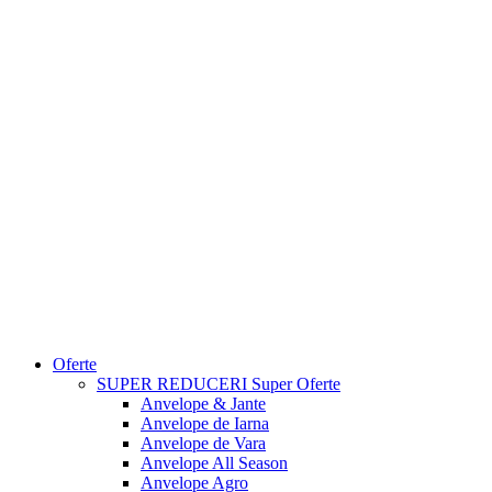
Oferte
SUPER REDUCERI
Super Oferte
Anvelope & Jante
Anvelope de Iarna
Anvelope de Vara
Anvelope All Season
Anvelope Agro