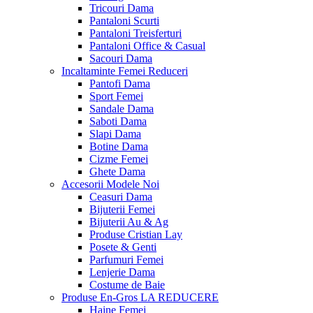
Tricouri Dama
Pantaloni Scurti
Pantaloni Treisferturi
Pantaloni Office & Casual
Sacouri Dama
Incaltaminte Femei
Reduceri
Pantofi Dama
Sport Femei
Sandale Dama
Saboti Dama
Slapi Dama
Botine Dama
Cizme Femei
Ghete Dama
Accesorii
Modele Noi
Ceasuri Dama
Bijuterii Femei
Bijuterii Au & Ag
Produse Cristian Lay
Posete & Genti
Parfumuri Femei
Lenjerie Dama
Costume de Baie
Produse En-Gros
LA REDUCERE
Haine Femei