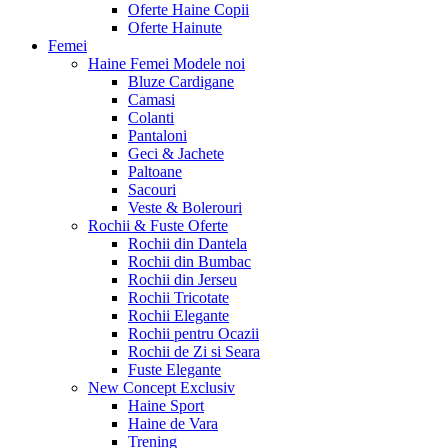
Oferte Haine Copii
Oferte Hainute
Femei
Haine Femei
Modele noi
Bluze Cardigane
Camasi
Colanti
Pantaloni
Geci & Jachete
Paltoane
Sacouri
Veste & Bolerouri
Rochii & Fuste
Oferte
Rochii din Dantela
Rochii din Bumbac
Rochii din Jerseu
Rochii Tricotate
Rochii Elegante
Rochii pentru Ocazii
Rochii de Zi si Seara
Fuste Elegante
New Concept
Exclusiv
Haine Sport
Haine de Vara
Trening