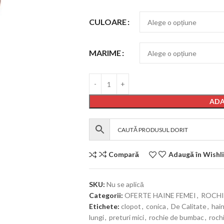
CULOARE
MARIME
ADA
Compară
Adaugă în Wishli
SKU:
Nu se aplică
Categorii:
OFERTE HAINE FEMEI
,
ROCHI
Etichete:
clopot
,
conica
,
De Calitate
,
hai
lungi
,
preturi mici
,
rochie de bumbac
,
roch