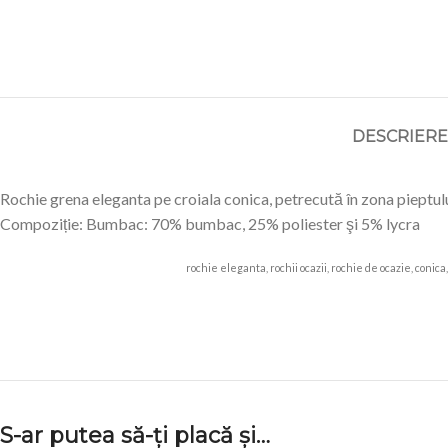
DESCRIERE
Rochie grena eleganta pe croiala conica, petrecută în zona pieptul
Compoziție: Bumbac: 70% bumbac, 25% poliester şi 5% lycra
rochie eleganta, rochii ocazii, rochie de ocazie, conic
S-ar putea să-ți placă și…