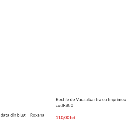
Rochie de Vara albastra cu Imprimeu
codR880
odata din blug – Roxana
110,00
lei