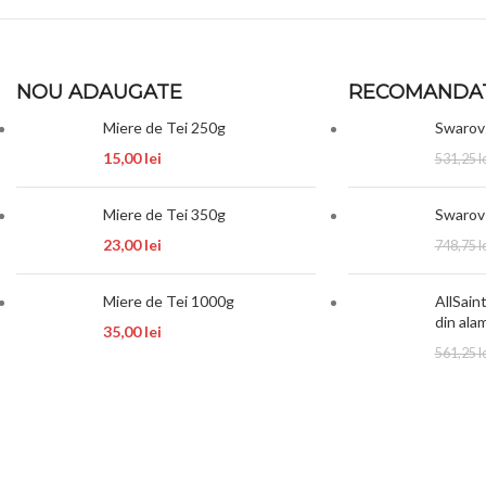
NOU ADAUGATE
RECOMANDA
Miere de Tei 250g
Swarov
15,00
lei
531,25
l
Miere de Tei 350g
Swarovs
23,00
lei
748,75
l
Miere de Tei 1000g
AllSain
din ala
35,00
lei
561,25
l