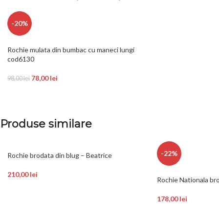
-20%
Rochie mulata din bumbac cu maneci lungi
cod6130
78,00
lei
98,00
lei
Produse similare
-22%
Rochie brodata din blug – Beatrice
210,00
lei
Rochie Nationala br
178,00
lei