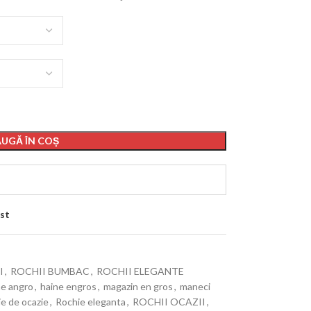
UGĂ ÎN COȘ
st
I
,
ROCHII BUMBAC
,
ROCHII ELEGANTE
ne angro
,
haine engros
,
magazin en gros
,
maneci
ie de ocazie
,
Rochie eleganta
,
ROCHII OCAZII
,