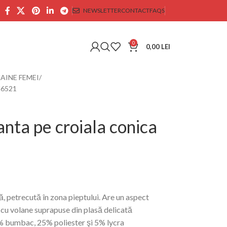
NEWSLETTER
CONTACT
FAQS
0
0,00
LEI
AINE FEMEI
od6521
nta pe croiala conica
, petrecută în zona pieptului. Are un aspect
 cu volane suprapuse din plasă delicată
 bumbac, 25% poliester şi 5% lycra