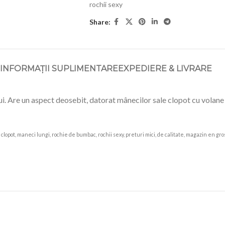
rochii sexy
Share:
INFORMAȚII SUPLIMENTARE
EXPEDIERE & LIVRARE
ui. Are un aspect deosebit, datorat mânecilor sale clopot cu volane
a, clopot, maneci lungi, rochie de bumbac, rochii sexy, preturi mici, de calitate, magazin en gr