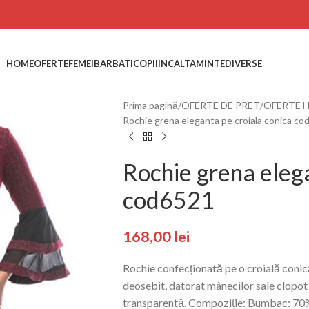
HOME
OFERTE
FEMEI
BARBATI
COPII
INCALTAMINTE
DIVERSE
Prima pagină
OFERTE DE PRET
OFERTE H
Rochie grena eleganta pe croiala conica c
Rochie grena elega
cod6521
168,00
lei
Rochie confecționată pe o croială conică
deosebit, datorat mânecilor sale clopot
transparentă. Compoziție: Bumbac: 70%