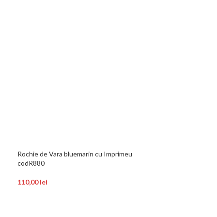
-16%
Rochie de Vara bluemarin cu Imprimeu
codR880
Rochie mulata el
110,00
lei
mari cod 262c
75,00
lei
89,00
lei