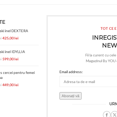
TE
TOT CE E
ski inel DEXTERA
INREGIS
425,00
lei
ei
NEW
ki inel IDYLLIA
Fii la curent cu cel
599,00
lei
ei
Magazinul By YOU e 
Email address:
ts cercei pentru femei
ma
449,00
lei
ei
URM