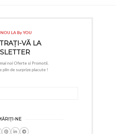
 NOU LA By YOU
TRAȚI-VĂ LA
SLETTER
e mai noi Oferte si Promotii.
plin de surprize placute !
ĂRIȚI-NE