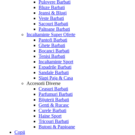
Pulovere Barbati
Bluze Barbati
Jeansi & Blugi
Veste Barbati
Sacouri Barbati
Paltoane Barbati
Incaltaminte
Super Oferte
Pantofi Barbati
Ghete Barbati
Bocanci Barbati
Tenisi Barbati
Incaltaminte Sport
Espadrile Barbati
Sandale Barbati
Slapi Paja & Casa
Accesorii
Diverse
Ceasuri Barbati
Parfumuri Barbati
Bijuterii Barbati
Genti & Rucasc
Curele Barbati
Haine Sport
Tricouri Barbati
Butoni & Papioane
Copii