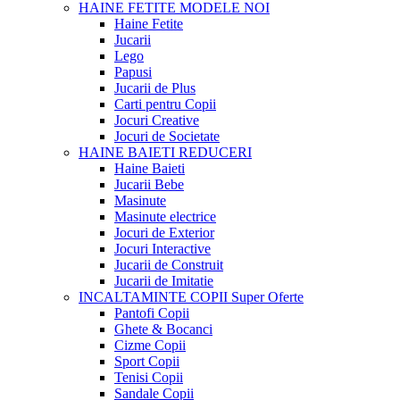
HAINE FETITE
MODELE NOI
Haine Fetite
Jucarii
Lego
Papusi
Jucarii de Plus
Carti pentru Copii
Jocuri Creative
Jocuri de Societate
HAINE BAIETI
REDUCERI
Haine Baieti
Jucarii Bebe
Masinute
Masinute electrice
Jocuri de Exterior
Jocuri Interactive
Jucarii de Construit
Jucarii de Imitatie
INCALTAMINTE COPII
Super Oferte
Pantofi Copii
Ghete & Bocanci
Cizme Copii
Sport Copii
Tenisi Copii
Sandale Copii