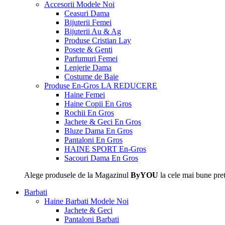
Accesorii
Modele Noi
Ceasuri Dama
Bijuterii Femei
Bijuterii Au & Ag
Produse Cristian Lay
Posete & Genti
Parfumuri Femei
Lenjerie Dama
Costume de Baie
Produse En-Gros
LA REDUCERE
Haine Femei
Haine Copii En Gros
Rochii En Gros
Jachete & Geci En Gros
Bluze Dama En Gros
Pantaloni En Gros
HAINE SPORT En-Gros
Sacouri Dama En Gros
Alege produsele de la Magazinul
ByYOU
la cele mai bune pret
Barbati
Haine Barbati
Modele Noi
Jachete & Geci
Pantaloni Barbati