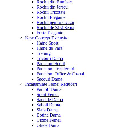
Rochii din Bumbac
Rochii din Jerseu
Rochii Tricotate
Rochii Elegante
Rochii pentru Ocazii
Rochii de Zi si Seara
Fuste Elegante
New Concept
Exclusiv
Haine Sport
Haine de Vara
Trening
Tricouri Dama
Pantaloni Scurti
Pantaloni Treisferturi
Pantaloni Office & Casual
Sacouri Dama
Incaltaminte Femei
Reduceri
Pantofi Dama
Sport Femei
Sandale Dama
Saboti Dama
Slapi Dama
Botine Dama
Cizme Femei
Ghete Dama