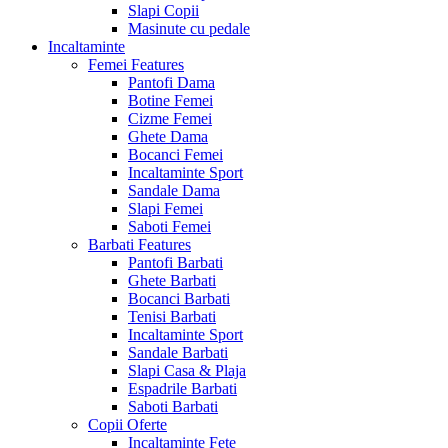
Slapi Copii
Masinute cu pedale
Incaltaminte
Femei
Features
Pantofi Dama
Botine Femei
Cizme Femei
Ghete Dama
Bocanci Femei
Incaltaminte Sport
Sandale Dama
Slapi Femei
Saboti Femei
Barbati
Features
Pantofi Barbati
Ghete Barbati
Bocanci Barbati
Tenisi Barbati
Incaltaminte Sport
Sandale Barbati
Slapi Casa & Plaja
Espadrile Barbati
Saboti Barbati
Copii
Oferte
Incaltaminte Fete