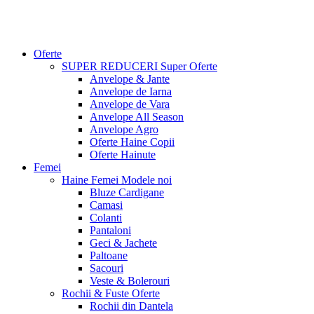
Oferte
SUPER REDUCERI
Super Oferte
Anvelope & Jante
Anvelope de Iarna
Anvelope de Vara
Anvelope All Season
Anvelope Agro
Oferte Haine Copii
Oferte Hainute
Femei
Haine Femei
Modele noi
Bluze Cardigane
Camasi
Colanti
Pantaloni
Geci & Jachete
Paltoane
Sacouri
Veste & Bolerouri
Rochii & Fuste
Oferte
Rochii din Dantela