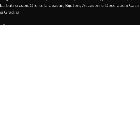
barbati si copii. Oferte la Ceasuri, Bijuterii, Accesorii si Decoratiuni Casa
si Gradina
Str. N.Balcescu, nr. 22, Lugoj
Tel: 0722 584 931
E-mail: comenzi(@)byyou.ro
POSTARI RECENTE
360 VIDEO Booth – Platforma 360 VIDEO
de Inchiriat
30 martie 2022
1 Comment
PERFUMARTE – Parfumuri pentru Camera si Hoteluri
11 septembrie 2019
1 Comment
INFORMATII
Cum comand