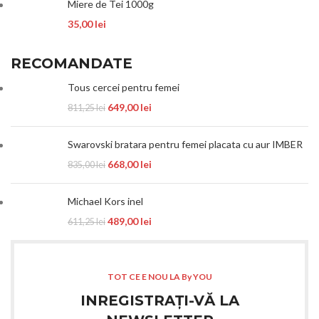
Miere de Tei 1000g
35,00
lei
RECOMANDATE
Tous cercei pentru femei
649,00
lei
811,25
lei
Swarovski bratara pentru femei placata cu aur IMBER
668,00
lei
835,00
lei
Michael Kors inel
489,00
lei
611,25
lei
TOT CE E NOU LA By YOU
INREGISTRAȚI-VĂ LA