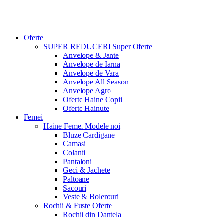
Oferte
SUPER REDUCERI
Super Oferte
Anvelope & Jante
Anvelope de Iarna
Anvelope de Vara
Anvelope All Season
Anvelope Agro
Oferte Haine Copii
Oferte Hainute
Femei
Haine Femei
Modele noi
Bluze Cardigane
Camasi
Colanti
Pantaloni
Geci & Jachete
Paltoane
Sacouri
Veste & Bolerouri
Rochii & Fuste
Oferte
Rochii din Dantela