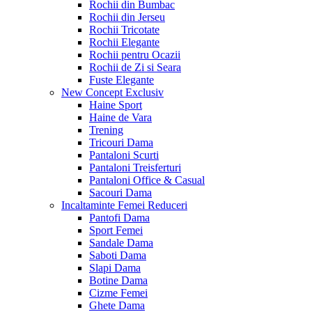
Rochii din Bumbac
Rochii din Jerseu
Rochii Tricotate
Rochii Elegante
Rochii pentru Ocazii
Rochii de Zi si Seara
Fuste Elegante
New Concept
Exclusiv
Haine Sport
Haine de Vara
Trening
Tricouri Dama
Pantaloni Scurti
Pantaloni Treisferturi
Pantaloni Office & Casual
Sacouri Dama
Incaltaminte Femei
Reduceri
Pantofi Dama
Sport Femei
Sandale Dama
Saboti Dama
Slapi Dama
Botine Dama
Cizme Femei
Ghete Dama