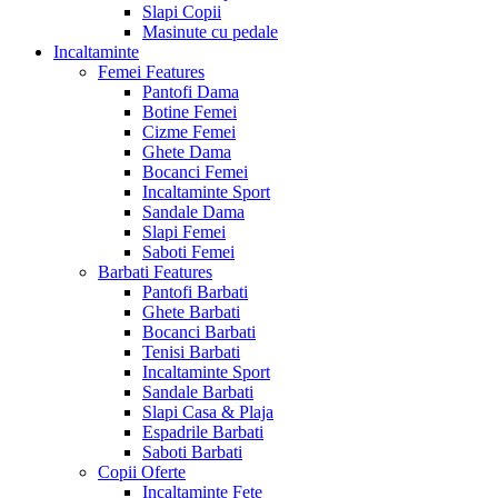
Slapi Copii
Masinute cu pedale
Incaltaminte
Femei
Features
Pantofi Dama
Botine Femei
Cizme Femei
Ghete Dama
Bocanci Femei
Incaltaminte Sport
Sandale Dama
Slapi Femei
Saboti Femei
Barbati
Features
Pantofi Barbati
Ghete Barbati
Bocanci Barbati
Tenisi Barbati
Incaltaminte Sport
Sandale Barbati
Slapi Casa & Plaja
Espadrile Barbati
Saboti Barbati
Copii
Oferte
Incaltaminte Fete