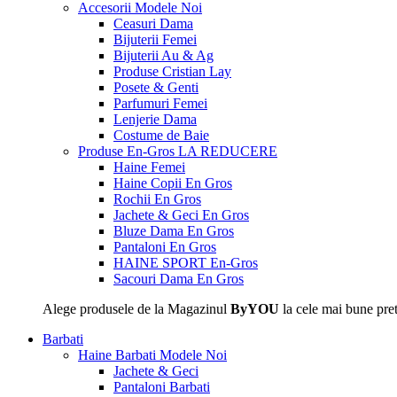
Accesorii
Modele Noi
Ceasuri Dama
Bijuterii Femei
Bijuterii Au & Ag
Produse Cristian Lay
Posete & Genti
Parfumuri Femei
Lenjerie Dama
Costume de Baie
Produse En-Gros
LA REDUCERE
Haine Femei
Haine Copii En Gros
Rochii En Gros
Jachete & Geci En Gros
Bluze Dama En Gros
Pantaloni En Gros
HAINE SPORT En-Gros
Sacouri Dama En Gros
Alege produsele de la Magazinul
ByYOU
la cele mai bune pret
Barbati
Haine Barbati
Modele Noi
Jachete & Geci
Pantaloni Barbati