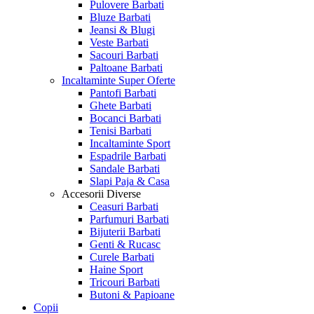
Pulovere Barbati
Bluze Barbati
Jeansi & Blugi
Veste Barbati
Sacouri Barbati
Paltoane Barbati
Incaltaminte
Super Oferte
Pantofi Barbati
Ghete Barbati
Bocanci Barbati
Tenisi Barbati
Incaltaminte Sport
Espadrile Barbati
Sandale Barbati
Slapi Paja & Casa
Accesorii
Diverse
Ceasuri Barbati
Parfumuri Barbati
Bijuterii Barbati
Genti & Rucasc
Curele Barbati
Haine Sport
Tricouri Barbati
Butoni & Papioane
Copii