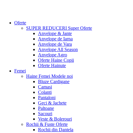
Oferte
SUPER REDUCERI
Super Oferte
Anvelope & Jante
Anvelope de Iarna
Anvelope de Vara
Anvelope All Season
Anvelope Agro
Oferte Haine Copii
Oferte Hainute
Femei
Haine Femei
Modele noi
Bluze Cardigane
Camasi
Colanti
Pantaloni
Geci & Jachete
Paltoane
Sacouri
Veste & Bolerouri
Rochii & Fuste
Oferte
Rochii din Dantela