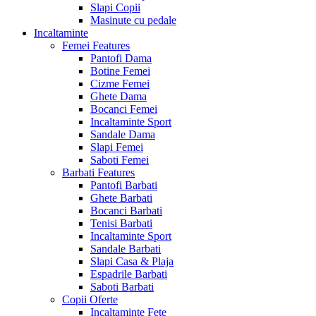
Slapi Copii
Masinute cu pedale
Incaltaminte
Femei
Features
Pantofi Dama
Botine Femei
Cizme Femei
Ghete Dama
Bocanci Femei
Incaltaminte Sport
Sandale Dama
Slapi Femei
Saboti Femei
Barbati
Features
Pantofi Barbati
Ghete Barbati
Bocanci Barbati
Tenisi Barbati
Incaltaminte Sport
Sandale Barbati
Slapi Casa & Plaja
Espadrile Barbati
Saboti Barbati
Copii
Oferte
Incaltaminte Fete