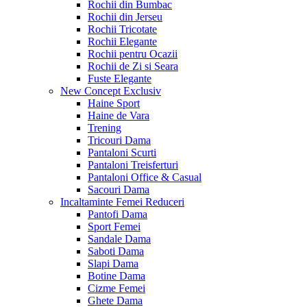
Rochii din Bumbac
Rochii din Jerseu
Rochii Tricotate
Rochii Elegante
Rochii pentru Ocazii
Rochii de Zi si Seara
Fuste Elegante
New Concept
Exclusiv
Haine Sport
Haine de Vara
Trening
Tricouri Dama
Pantaloni Scurti
Pantaloni Treisferturi
Pantaloni Office & Casual
Sacouri Dama
Incaltaminte Femei
Reduceri
Pantofi Dama
Sport Femei
Sandale Dama
Saboti Dama
Slapi Dama
Botine Dama
Cizme Femei
Ghete Dama