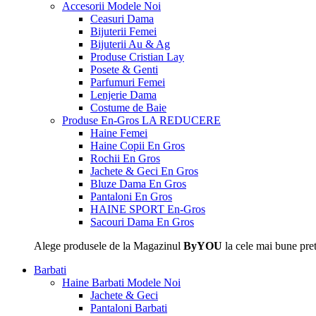
Accesorii
Modele Noi
Ceasuri Dama
Bijuterii Femei
Bijuterii Au & Ag
Produse Cristian Lay
Posete & Genti
Parfumuri Femei
Lenjerie Dama
Costume de Baie
Produse En-Gros
LA REDUCERE
Haine Femei
Haine Copii En Gros
Rochii En Gros
Jachete & Geci En Gros
Bluze Dama En Gros
Pantaloni En Gros
HAINE SPORT En-Gros
Sacouri Dama En Gros
Alege produsele de la Magazinul
ByYOU
la cele mai bune pret
Barbati
Haine Barbati
Modele Noi
Jachete & Geci
Pantaloni Barbati