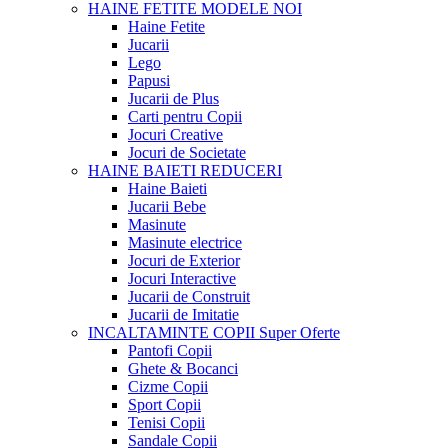
HAINE FETITE
MODELE NOI
Haine Fetite
Jucarii
Lego
Papusi
Jucarii de Plus
Carti pentru Copii
Jocuri Creative
Jocuri de Societate
HAINE BAIETI
REDUCERI
Haine Baieti
Jucarii Bebe
Masinute
Masinute electrice
Jocuri de Exterior
Jocuri Interactive
Jucarii de Construit
Jucarii de Imitatie
INCALTAMINTE COPII
Super Oferte
Pantofi Copii
Ghete & Bocanci
Cizme Copii
Sport Copii
Tenisi Copii
Sandale Copii