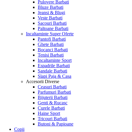
Pulovere Barbati
Bluze Barbati
Jeansi & Blugi
Veste Barbati
Sacouri Barbati
Paltoane Barbati
Incaltaminte
Super Oferte
Pantofi Barbati
Ghete Barbati
Bocanci Barbati
Tenisi Barbati
Incaltaminte Sport
Espadrile Barbati
Sandale Barbati
Slapi Paja & Casa
Accesorii
Diverse
Ceasuri Barbati
Parfumuri Barbati
Bijuterii Barbati
Genti & Rucasc
Curele Barbati
Haine Sport
Tricouri Barbati
Butoni & Papioane
Copii