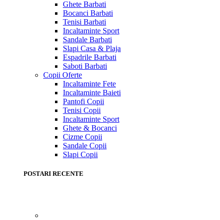
Ghete Barbati
Bocanci Barbati
Tenisi Barbati
Incaltaminte Sport
Sandale Barbati
Slapi Casa & Plaja
Espadrile Barbati
Saboti Barbati
Copii
Oferte
Incaltaminte Fete
Incaltaminte Baieti
Pantofi Copii
Tenisi Copii
Incaltaminte Sport
Ghete & Bocanci
Cizme Copii
Sandale Copii
Slapi Copii
POSTARI RECENTE