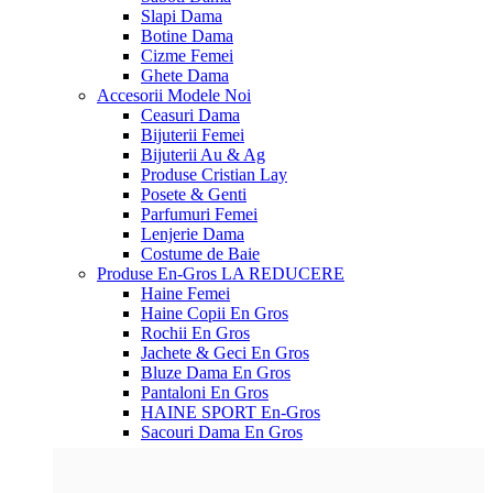
Slapi Dama
Botine Dama
Cizme Femei
Ghete Dama
Accesorii
Modele Noi
Ceasuri Dama
Bijuterii Femei
Bijuterii Au & Ag
Produse Cristian Lay
Posete & Genti
Parfumuri Femei
Lenjerie Dama
Costume de Baie
Produse En-Gros
LA REDUCERE
Haine Femei
Haine Copii En Gros
Rochii En Gros
Jachete & Geci En Gros
Bluze Dama En Gros
Pantaloni En Gros
HAINE SPORT En-Gros
Sacouri Dama En Gros