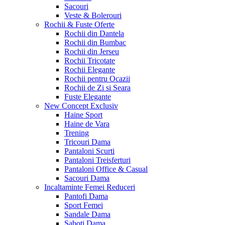
Sacouri
Veste & Bolerouri
Rochii & Fuste
Oferte
Rochii din Dantela
Rochii din Bumbac
Rochii din Jerseu
Rochii Tricotate
Rochii Elegante
Rochii pentru Ocazii
Rochii de Zi si Seara
Fuste Elegante
New Concept
Exclusiv
Haine Sport
Haine de Vara
Trening
Tricouri Dama
Pantaloni Scurti
Pantaloni Treisferturi
Pantaloni Office & Casual
Sacouri Dama
Incaltaminte Femei
Reduceri
Pantofi Dama
Sport Femei
Sandale Dama
Saboti Dama