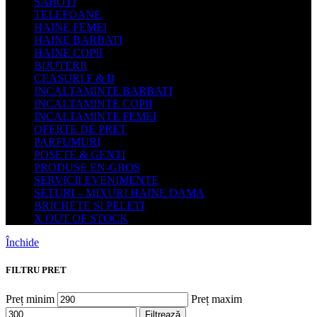
SABOTI
TELEFOANE
HAINE FEMEI
HAINE BARBATI
HAINE COPII
BIJUTERII
CEASURI F & B
INCALTAMINTE BARBATI
INCALTAMINTE COPII
INCALTAMINTE FEMEI
OFERTE DE PRET
PARFUMURI
POSETE & GENTI
PRODUSE EN-GROS
SERVICII EVENIMENTE
SETURI – MIXURI HAINE DAMA
BRICHETE SI PELETI
X OUT OF STOCK
Închide
FILTRU PRET
Preț minim
Preț maxim
Filtrează