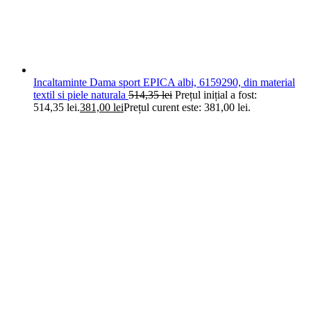
Incaltaminte Dama sport EPICA albi, 6159290, din material
textil si piele naturala
514,35
lei
Prețul inițial a fost:
514,35 lei.
381,00
lei
Prețul curent este: 381,00 lei.