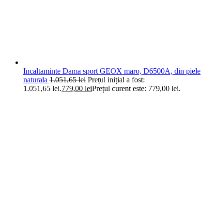
Incaltaminte Dama sport GEOX maro, D6500A, din piele
naturala
1.051,65
lei
Prețul inițial a fost:
1.051,65 lei.
779,00
lei
Prețul curent este: 779,00 lei.