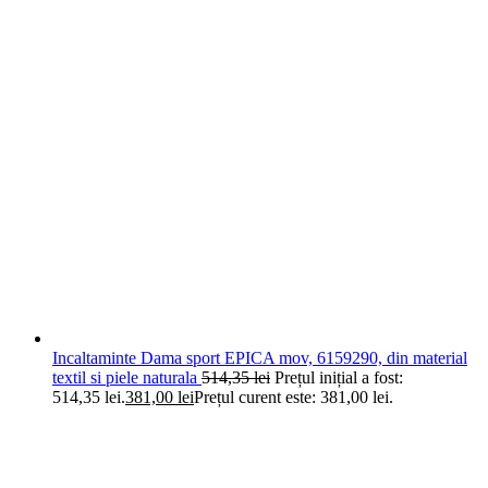
Incaltaminte Dama sport EPICA mov, 6159290, din material
textil si piele naturala
514,35
lei
Prețul inițial a fost:
514,35 lei.
381,00
lei
Prețul curent este: 381,00 lei.