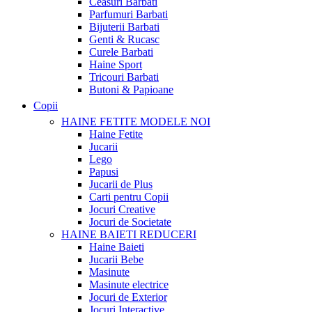
Ceasuri Barbati
Parfumuri Barbati
Bijuterii Barbati
Genti & Rucasc
Curele Barbati
Haine Sport
Tricouri Barbati
Butoni & Papioane
Copii
HAINE FETITE
MODELE NOI
Haine Fetite
Jucarii
Lego
Papusi
Jucarii de Plus
Carti pentru Copii
Jocuri Creative
Jocuri de Societate
HAINE BAIETI
REDUCERI
Haine Baieti
Jucarii Bebe
Masinute
Masinute electrice
Jocuri de Exterior
Jocuri Interactive