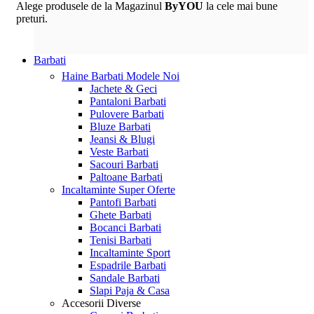
Alege produsele de la Magazinul
ByYOU
la cele mai bune
preturi.
Barbati
Haine Barbati
Modele Noi
Jachete & Geci
Pantaloni Barbati
Pulovere Barbati
Bluze Barbati
Jeansi & Blugi
Veste Barbati
Sacouri Barbati
Paltoane Barbati
Incaltaminte
Super Oferte
Pantofi Barbati
Ghete Barbati
Bocanci Barbati
Tenisi Barbati
Incaltaminte Sport
Espadrile Barbati
Sandale Barbati
Slapi Paja & Casa
Accesorii
Diverse