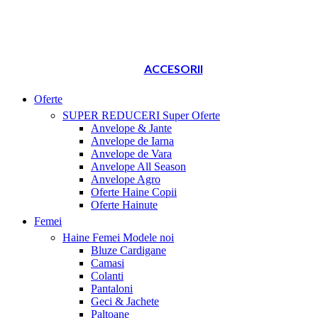
ACCESORII
Oferte
SUPER REDUCERI
Super Oferte
Anvelope & Jante
Anvelope de Iarna
Anvelope de Vara
Anvelope All Season
Anvelope Agro
Oferte Haine Copii
Oferte Hainute
Femei
Haine Femei
Modele noi
Bluze Cardigane
Camasi
Colanti
Pantaloni
Geci & Jachete
Paltoane