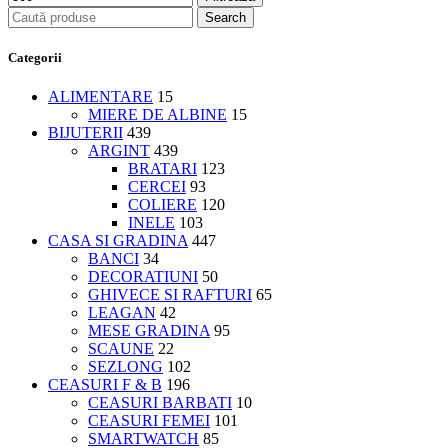
Search
Categorii
ALIMENTARE
15
MIERE DE ALBINE
15
BIJUTERII
439
ARGINT
439
BRATARI
123
CERCEI
93
COLIERE
120
INELE
103
CASA SI GRADINA
447
BANCI
34
DECORATIUNI
50
GHIVECE SI RAFTURI
65
LEAGAN
42
MESE GRADINA
95
SCAUNE
22
SEZLONG
102
CEASURI F & B
196
CEASURI BARBATI
10
CEASURI FEMEI
101
SMARTWATCH
85