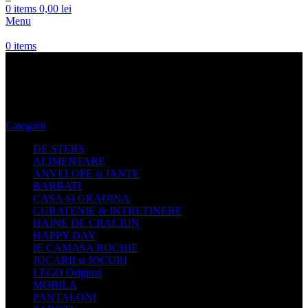
0
items
0,00
lei
Menu
0
items
rochie calduroasa
Categorii
DE STERS
ALIMENTARE
ANVELOPE si JANTE
BARBATI
CASA SI GRADINA
CURATENIE & INTRETINERE
HAINE DE CRACIUN
HAPPY DAY
IE CAMASA ROCHIE
JUCARII si JOCURI
LEGO Original
MOBILA
PANTALONI