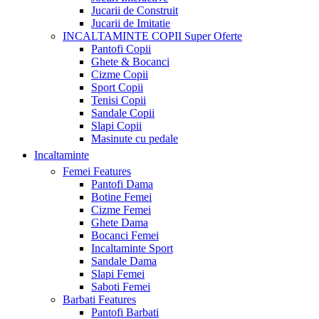
Jucarii de Construit
Jucarii de Imitatie
INCALTAMINTE COPII
Super Oferte
Pantofi Copii
Ghete & Bocanci
Cizme Copii
Sport Copii
Tenisi Copii
Sandale Copii
Slapi Copii
Masinute cu pedale
Incaltaminte
Femei
Features
Pantofi Dama
Botine Femei
Cizme Femei
Ghete Dama
Bocanci Femei
Incaltaminte Sport
Sandale Dama
Slapi Femei
Saboti Femei
Barbati
Features
Pantofi Barbati