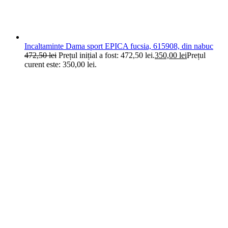
Incaltaminte Dama sport EPICA fucsia, 615908, din nabuc
472,50
lei
Prețul inițial a fost: 472,50 lei.
350,00
lei
Prețul
curent este: 350,00 lei.