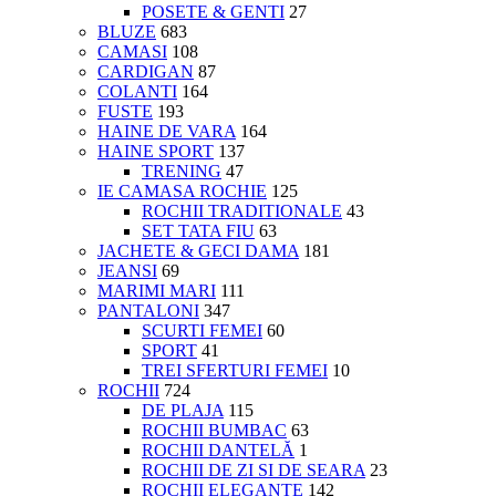
POSETE & GENTI
27
BLUZE
683
CAMASI
108
CARDIGAN
87
COLANTI
164
FUSTE
193
HAINE DE VARA
164
HAINE SPORT
137
TRENING
47
IE CAMASA ROCHIE
125
ROCHII TRADITIONALE
43
SET TATA FIU
63
JACHETE & GECI DAMA
181
JEANSI
69
MARIMI MARI
111
PANTALONI
347
SCURTI FEMEI
60
SPORT
41
TREI SFERTURI FEMEI
10
ROCHII
724
DE PLAJA
115
ROCHII BUMBAC
63
ROCHII DANTELĂ
1
ROCHII DE ZI SI DE SEARA
23
ROCHII ELEGANTE
142