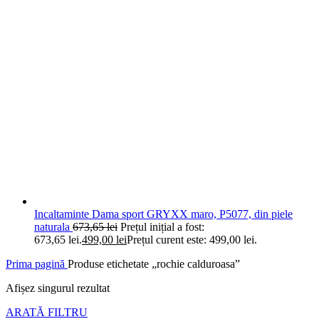
Incaltaminte Dama sport GRYXX maro, P5077, din piele
naturala
673,65
lei
Prețul inițial a fost:
673,65 lei.
499,00
lei
Prețul curent este: 499,00 lei.
Prima pagină
Produse etichetate „rochie calduroasa”
Afișez singurul rezultat
ARATĂ FILTRU