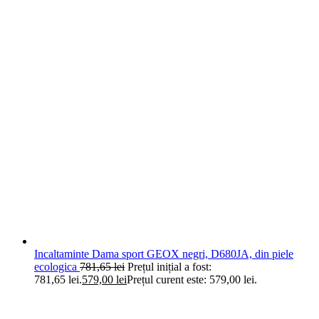
Incaltaminte Dama sport GEOX negri, D680JA, din piele
ecologica
781,65
lei
Prețul inițial a fost:
781,65 lei.
579,00
lei
Prețul curent este: 579,00 lei.