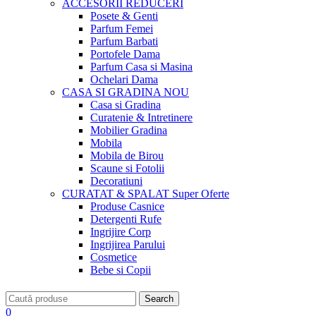
ACCESORII
REDUCERI
Posete & Genti
Parfum Femei
Parfum Barbati
Portofele Dama
Parfum Casa si Masina
Ochelari Dama
CASA SI GRADINA
NOU
Casa si Gradina
Curatenie & Intretinere
Mobilier Gradina
Mobila
Mobila de Birou
Scaune si Fotolii
Decoratiuni
CURATAT & SPALAT
Super Oferte
Produse Casnice
Detergenti Rufe
Ingrijire Corp
Ingrijirea Parului
Cosmetice
Bebe si Copii
Search
0