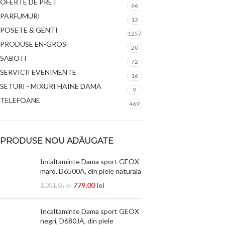
OFERTE DE PRET
66
PARFUMURI
13
POSETE & GENTI
1257
PRODUSE EN-GROS
20
SABOTI
72
SERVICII EVENIMENTE
16
SETURI - MIXURI HAINE DAMA
9
TELEFOANE
469
PRODUSE NOU ADĂUGATE
Incaltaminte Dama sport GEOX
maro, D6500A, din piele naturala
779,00
lei
1.051,65
lei
Incaltaminte Dama sport GEOX
negri, D680JA, din piele