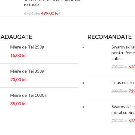
naturala
499,00
lei
673,65
lei
 ADAUGATE
RECOMANDATE
Miere de Tei 250g
Swarovski la
pentru femei
15,00
lei
cubic
62
785,00
lei
Miere de Tei 350g
23,00
lei
Tous colier d
71
898,75
lei
Miere de Tei 1000g
35,00
lei
Swarovski ce
metal cu zir
62
785,00
lei