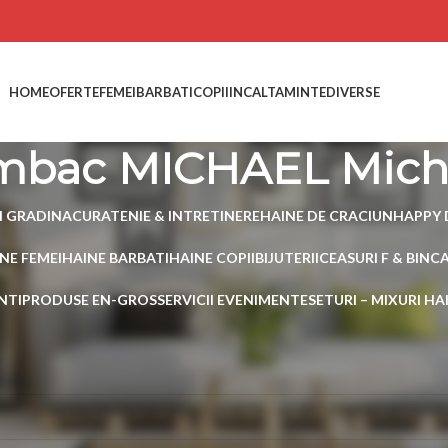
HOME
OFERTE
FEMEI
BARBATI
COPII
INCALTAMINTE
DIVERSE
mbac MICHAEL Micha
I GRADINA
CURATENIE & INTRETINERE
HAINE DE CRACIUN
HAPPY 
NE FEMEI
HAINE BARBATI
HAINE COPII
BIJUTERII
CEASURI F & B
INC
NTI
PRODUSE EN-GROS
SERVICII EVENIMENTE
SETURI – MIXURI H
 etichetate „Rochie bumbac MICHAEL Michael Kors”
 produs care să se potrivească cu selecția ta.