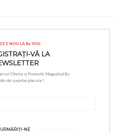
CE E NOU LA By YOU
ISTRAȚI-VĂ LA
EWSLETTER
mai noi Oferte si Promotii. Magazinul By
lin de surprize placute !
URMĂRIȚI-NE