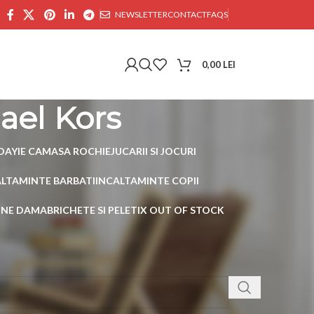
NEWSLETTER
CONTACT
FAQS
0,00
LEI
el Kors
DAY
IE CAMASA ROCHIE
JUCARII SI JOCURI
ALTAMINTE BARBATI
INCALTAMINTE COPII
AINE DAMA
BRICHETE SI PELETI
X OUT OF STOCK