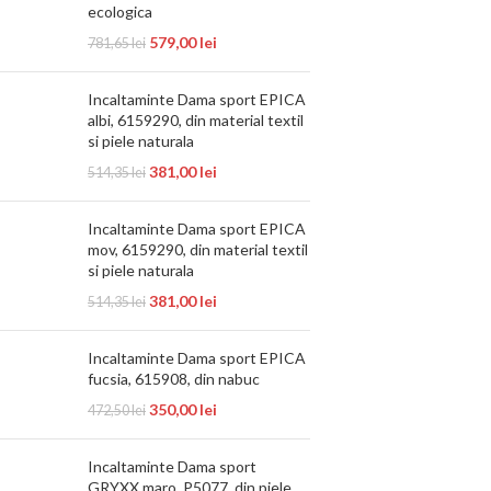
ecologica
579,00
lei
781,65
lei
Incaltaminte Dama sport EPICA
albi, 6159290, din material textil
si piele naturala
381,00
lei
514,35
lei
Incaltaminte Dama sport EPICA
mov, 6159290, din material textil
si piele naturala
381,00
lei
514,35
lei
Incaltaminte Dama sport EPICA
fucsia, 615908, din nabuc
350,00
lei
472,50
lei
Incaltaminte Dama sport
GRYXX maro, P5077, din piele