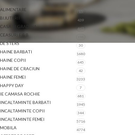
ALIMENTARE
15
BIJUTERII
439
CASA SI GRADINA
447
CEASURI F & B
196
DE STERS
30
HAINE BARBATI
1680
HAINE COPII
645
HAINE DE CRACIUN
42
HAINE FEMEI
3233
HAPPY DAY
7
IE CAMASA ROCHIE
681
INCALTAMINTE BARBATI
1945
INCALTAMINTE COPII
344
INCALTAMINTE FEMEI
5716
MOBILA
4774