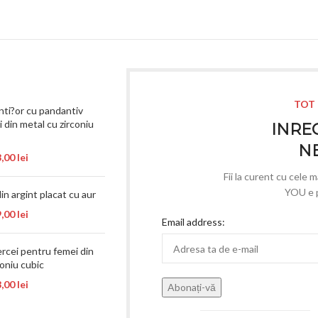
TOT 
nti?or cu pandantiv
 din metal cu zirconiu
INREG
N
8,00
lei
Fii la curent cu cele 
YOU e p
in argint placat cu aur
9,00
lei
Email address:
rcei pentru femei din
coniu cubic
8,00
lei