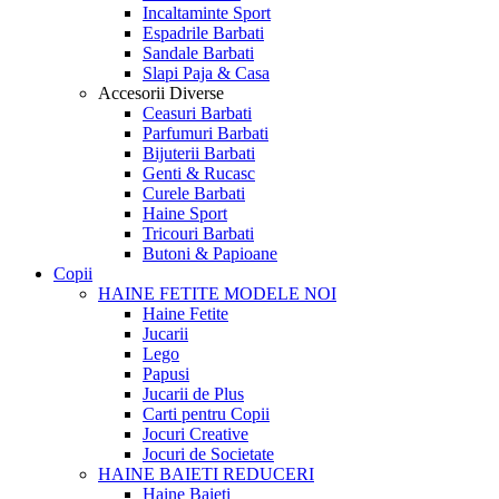
Incaltaminte Sport
Espadrile Barbati
Sandale Barbati
Slapi Paja & Casa
Accesorii
Diverse
Ceasuri Barbati
Parfumuri Barbati
Bijuterii Barbati
Genti & Rucasc
Curele Barbati
Haine Sport
Tricouri Barbati
Butoni & Papioane
Copii
HAINE FETITE
MODELE NOI
Haine Fetite
Jucarii
Lego
Papusi
Jucarii de Plus
Carti pentru Copii
Jocuri Creative
Jocuri de Societate
HAINE BAIETI
REDUCERI
Haine Baieti