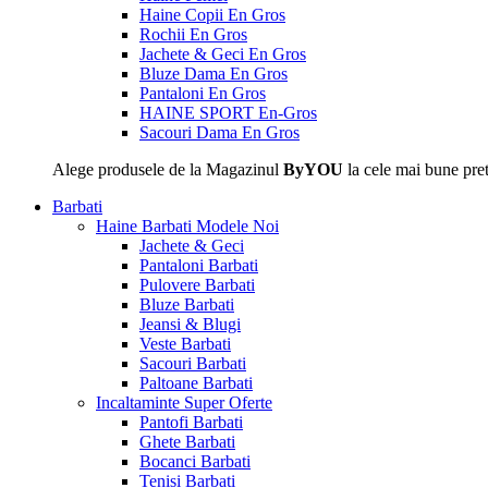
Haine Copii En Gros
Rochii En Gros
Jachete & Geci En Gros
Bluze Dama En Gros
Pantaloni En Gros
HAINE SPORT En-Gros
Sacouri Dama En Gros
Alege produsele de la Magazinul
ByYOU
la cele mai bune pret
Barbati
Haine Barbati
Modele Noi
Jachete & Geci
Pantaloni Barbati
Pulovere Barbati
Bluze Barbati
Jeansi & Blugi
Veste Barbati
Sacouri Barbati
Paltoane Barbati
Incaltaminte
Super Oferte
Pantofi Barbati
Ghete Barbati
Bocanci Barbati
Tenisi Barbati