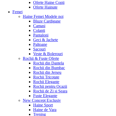
Oferte Haine Copii
Oferte Hainute
Femei
Haine Femei
Modele noi
Bluze Cardigane
Camasi
Colanti
Pantaloni
Geci & Jachete
Paltoane
Sacouri
Veste & Bolerouri
Rochii & Fuste
Oferte
Rochii din Dantela
Rochii din Bumbac
Rochii din Jerseu
Rochii Tricotate
Rochii Elegante
Rochii pentru Ocazii
Rochii de Zi si Seara
Fuste Elegante
New Concept
Exclusiv
Haine Sport
Haine de Vara
Trening