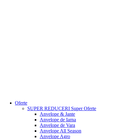
Oferte
SUPER REDUCERI
Super Oferte
Anvelope & Jante
Anvelope de Iarna
Anvelope de Vara
Anvelope All Season
Anvelope Agro