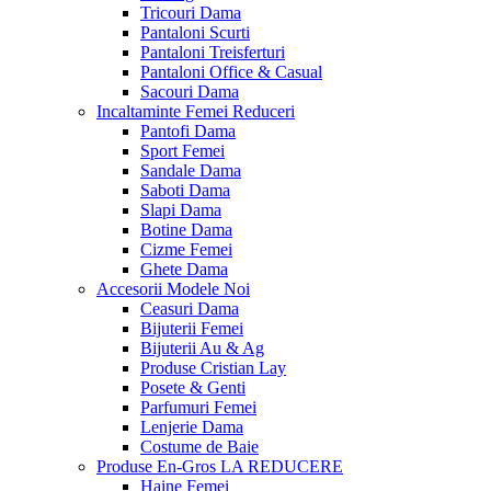
Tricouri Dama
Pantaloni Scurti
Pantaloni Treisferturi
Pantaloni Office & Casual
Sacouri Dama
Incaltaminte Femei
Reduceri
Pantofi Dama
Sport Femei
Sandale Dama
Saboti Dama
Slapi Dama
Botine Dama
Cizme Femei
Ghete Dama
Accesorii
Modele Noi
Ceasuri Dama
Bijuterii Femei
Bijuterii Au & Ag
Produse Cristian Lay
Posete & Genti
Parfumuri Femei
Lenjerie Dama
Costume de Baie
Produse En-Gros
LA REDUCERE
Haine Femei