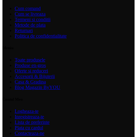
Cum comand
Cum se livreaza
Termeni si conditii
Metode de plata
Returnari
Politica de confidentialitate
Meniu
Toate produsele
Produse en-gros
Oferte si reduceri
Accesorii & Bijuterii
Casa & Gradina
Blog Magazin ByYOU
Contul Meu
Logheaza-te
Inregistreaza-te
Lista de preferinte
Plata cu cardul
Contacteaza-ne