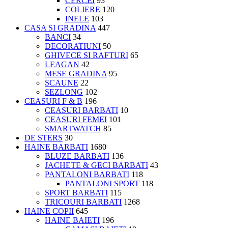
CERCEI
93
COLIERE
120
INELE
103
CASA SI GRADINA
447
BANCI
34
DECORATIUNI
50
GHIVECE SI RAFTURI
65
LEAGAN
42
MESE GRADINA
95
SCAUNE
22
SEZLONG
102
CEASURI F & B
196
CEASURI BARBATI
10
CEASURI FEMEI
101
SMARTWATCH
85
DE STERS
30
HAINE BARBATI
1680
BLUZE BARBATI
136
JACHETE & GECI BARBATI
43
PANTALONI BARBATI
118
PANTALONI SPORT
118
SPORT BARBATI
115
TRICOURI BARBATI
1268
HAINE COPII
645
HAINE BAIETI
196