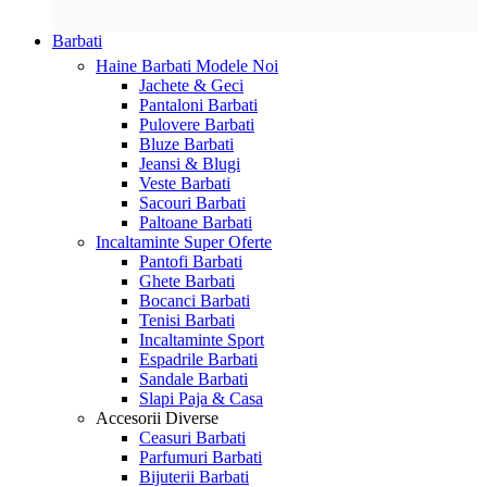
Barbati
Haine Barbati
Modele Noi
Jachete & Geci
Pantaloni Barbati
Pulovere Barbati
Bluze Barbati
Jeansi & Blugi
Veste Barbati
Sacouri Barbati
Paltoane Barbati
Incaltaminte
Super Oferte
Pantofi Barbati
Ghete Barbati
Bocanci Barbati
Tenisi Barbati
Incaltaminte Sport
Espadrile Barbati
Sandale Barbati
Slapi Paja & Casa
Accesorii
Diverse
Ceasuri Barbati
Parfumuri Barbati
Bijuterii Barbati