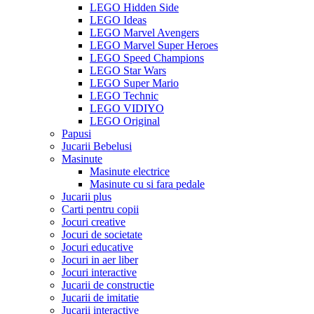
LEGO Hidden Side
LEGO Ideas
LEGO Marvel Avengers
LEGO Marvel Super Heroes
LEGO Speed Champions
LEGO Star Wars
LEGO Super Mario
LEGO Technic
LEGO VIDIYO
LEGO Original
Papusi
Jucarii Bebelusi
Masinute
Masinute electrice
Masinute cu si fara pedale
Jucarii plus
Carti pentru copii
Jocuri creative
Jocuri de societate
Jocuri educative
Jocuri in aer liber
Jocuri interactive
Jucarii de constructie
Jucarii de imitatie
Jucarii interactive