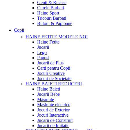
Genti & Rucasc
Curele Barbati
Haine Sport
Tricouri Barbati
Butoni & Papioane
Copii
HAINE FETITE
MODELE NOI
Haine Fetite
Jucarii
Lego
Papusi
Jucarii de Plus
Carti pentru Copii
Jocuri Creative
Jocuri de Societate
HAINE BAIETI
REDUCERI
Haine Baieti
Jucarii Bebe
Masinute
Masinute electrice
Jocuri de Exterior
Jocuri Interactive
Jucarii de Construit
Jucarii de Imitatie