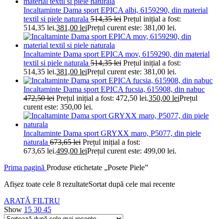
Incaltaminte Dama sport EPICA albi, 6159290, din material
textil si piele naturala
514,35
lei
Prețul inițial a fost:
514,35 lei.
381,00
lei
Prețul curent este: 381,00 lei.
Incaltaminte Dama sport EPICA mov, 6159290, din material
textil si piele naturala
514,35
lei
Prețul inițial a fost:
514,35 lei.
381,00
lei
Prețul curent este: 381,00 lei.
Incaltaminte Dama sport EPICA fucsia, 615908, din nabuc
472,50
lei
Prețul inițial a fost: 472,50 lei.
350,00
lei
Prețul
curent este: 350,00 lei.
Incaltaminte Dama sport GRYXX maro, P5077, din piele
naturala
673,65
lei
Prețul inițial a fost:
673,65 lei.
499,00
lei
Prețul curent este: 499,00 lei.
Prima pagină
Produse etichetate „Posete Piele”
Afișez toate cele 8 rezultate
Sortat după cele mai recente
ARATĂ FILTRU
Show
15
30
45