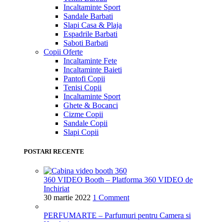
Incaltaminte Sport
Sandale Barbati
Slapi Casa & Plaja
Espadrile Barbati
Saboti Barbati
Copii
Oferte
Incaltaminte Fete
Incaltaminte Baieti
Pantofi Copii
Tenisi Copii
Incaltaminte Sport
Ghete & Bocanci
Cizme Copii
Sandale Copii
Slapi Copii
POSTARI RECENTE
360 VIDEO Booth – Platforma 360 VIDEO de
Inchiriat
30 martie 2022
1 Comment
PERFUMARTE – Parfumuri pentru Camera si