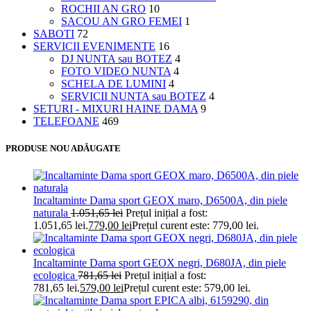
ROCHII AN GRO
10
SACOU AN GRO FEMEI
1
SABOTI
72
SERVICII EVENIMENTE
16
DJ NUNTA sau BOTEZ
4
FOTO VIDEO NUNTA
4
SCHELA DE LUMINI
4
SERVICII NUNTA sau BOTEZ
4
SETURI - MIXURI HAINE DAMA
9
TELEFOANE
469
PRODUSE NOU ADĂUGATE
Incaltaminte Dama sport GEOX maro, D6500A, din piele
naturala
1.051,65
lei
Prețul inițial a fost:
1.051,65 lei.
779,00
lei
Prețul curent este: 779,00 lei.
Incaltaminte Dama sport GEOX negri, D680JA, din piele
ecologica
781,65
lei
Prețul inițial a fost:
781,65 lei.
579,00
lei
Prețul curent este: 579,00 lei.