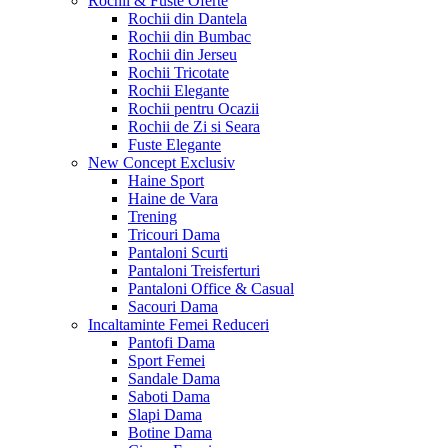
Rochii & Fuste
Oferte
Rochii din Dantela
Rochii din Bumbac
Rochii din Jerseu
Rochii Tricotate
Rochii Elegante
Rochii pentru Ocazii
Rochii de Zi si Seara
Fuste Elegante
New Concept
Exclusiv
Haine Sport
Haine de Vara
Trening
Tricouri Dama
Pantaloni Scurti
Pantaloni Treisferturi
Pantaloni Office & Casual
Sacouri Dama
Incaltaminte Femei
Reduceri
Pantofi Dama
Sport Femei
Sandale Dama
Saboti Dama
Slapi Dama
Botine Dama