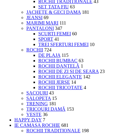
ROCHII TRADITIONALE
43
SET TATA FIU
63
JACHETE & GECI DAMA
181
JEANSI
69
MARIMI MARI
111
PANTALONI
347
SCURTI FEMEI
60
SPORT
41
TREI SFERTURI FEMEI
10
ROCHII
724
DE PLAJA
115
ROCHII BUMBAC
63
ROCHII DANTELĂ
1
ROCHII DE ZI SI DE SEARA
23
ROCHII ELEGANTE
142
ROCHII JERSE
14
ROCHII TRICOTATE
4
SACOURI
43
SALOPETA
15
TRENING
181
TRICOURI DAMĂ
153
VESTE
36
HAPPY DAY
7
IE CAMASA ROCHIE
681
ROCHII TRADITIONALE
198