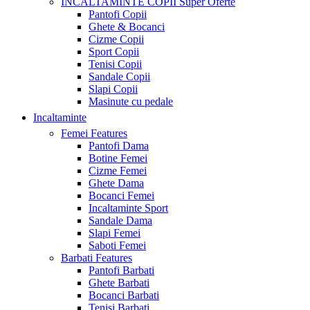
INCALTAMINTE COPII
Super Oferte
Pantofi Copii
Ghete & Bocanci
Cizme Copii
Sport Copii
Tenisi Copii
Sandale Copii
Slapi Copii
Masinute cu pedale
Incaltaminte
Femei
Features
Pantofi Dama
Botine Femei
Cizme Femei
Ghete Dama
Bocanci Femei
Incaltaminte Sport
Sandale Dama
Slapi Femei
Saboti Femei
Barbati
Features
Pantofi Barbati
Ghete Barbati
Bocanci Barbati
Tenisi Barbati