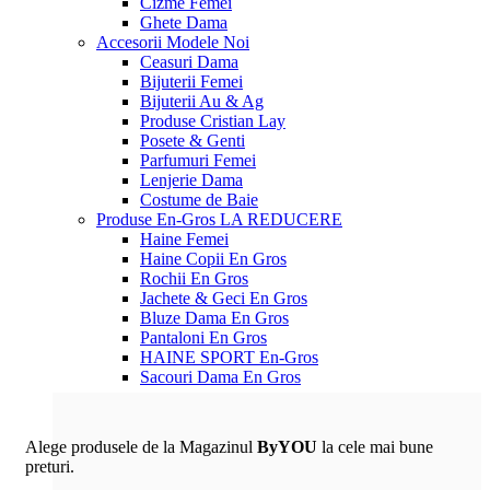
Cizme Femei
Ghete Dama
Accesorii
Modele Noi
Ceasuri Dama
Bijuterii Femei
Bijuterii Au & Ag
Produse Cristian Lay
Posete & Genti
Parfumuri Femei
Lenjerie Dama
Costume de Baie
Produse En-Gros
LA REDUCERE
Haine Femei
Haine Copii En Gros
Rochii En Gros
Jachete & Geci En Gros
Bluze Dama En Gros
Pantaloni En Gros
HAINE SPORT En-Gros
Sacouri Dama En Gros
Alege produsele de la Magazinul
ByYOU
la cele mai bune
preturi.