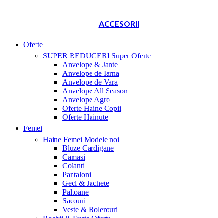
ACCESORII
Oferte
SUPER REDUCERI
Super Oferte
Anvelope & Jante
Anvelope de Iarna
Anvelope de Vara
Anvelope All Season
Anvelope Agro
Oferte Haine Copii
Oferte Hainute
Femei
Haine Femei
Modele noi
Bluze Cardigane
Camasi
Colanti
Pantaloni
Geci & Jachete
Paltoane
Sacouri
Veste & Bolerouri