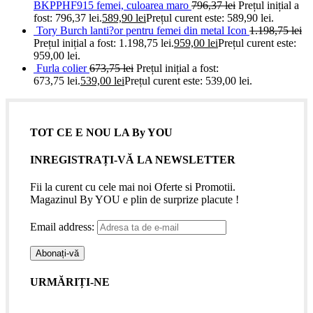
BKPPHF915 femei, culoarea maro
796,37
lei
Prețul inițial a
fost: 796,37 lei.
589,90
lei
Prețul curent este: 589,90 lei.
Tory Burch lanti?or pentru femei din metal Icon
1.198,75
lei
Prețul inițial a fost: 1.198,75 lei.
959,00
lei
Prețul curent este:
959,00 lei.
Furla colier
673,75
lei
Prețul inițial a fost:
673,75 lei.
539,00
lei
Prețul curent este: 539,00 lei.
TOT CE E NOU LA By YOU
INREGISTRAȚI-VĂ LA NEWSLETTER
Fii la curent cu cele mai noi Oferte si Promotii.
Magazinul By YOU e plin de surprize placute !
Email address:
URMĂRIȚI-NE