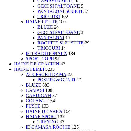
CAMASI BAIETI
10
GECI SI PALTOANE
5
PANTALONI SCURTI
37
TRICOURI
102
HAINE FETITE
189
BLUZE
24
GECI SI PALTOANE
3
PANTALONI
15
ROCHITE SI FUSTITE
29
TRICOURI
14
IE TRADITIONALA
184
SPORT COPII
92
HAINE DE CRACIUN
42
HAINE FEMEI
3233
ACCESORII DAMA
27
POSETE & GENTI
27
BLUZE
683
CAMASI
108
CARDIGAN
87
COLANTI
164
FUSTE
193
HAINE DE VARA
164
HAINE SPORT
137
TRENING
47
IE CAMASA ROCHIE
125