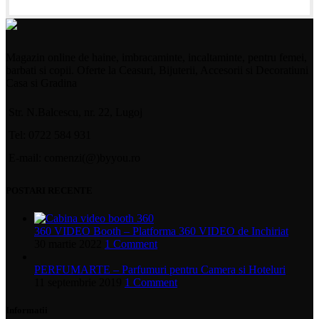
Magazin online de haine, imbracaminte, incaltaminte, pentru femei,
barbati si copii. Oferte la Ceasuri, Bijuterii, Accesorii si Decoratiuni
Casa si Gradina
Str. N.Balcescu, nr. 22, Lugoj
Tel: 0722 584 931
E-mail: comenzi(@)byyou.ro
POSTARI RECENTE
360 VIDEO Booth – Platforma 360 VIDEO de Inchiriat
30 martie 2022
1 Comment
PERFUMARTE – Parfumuri pentru Camera si Hoteluri
11 septembrie 2019
1 Comment
Informatii