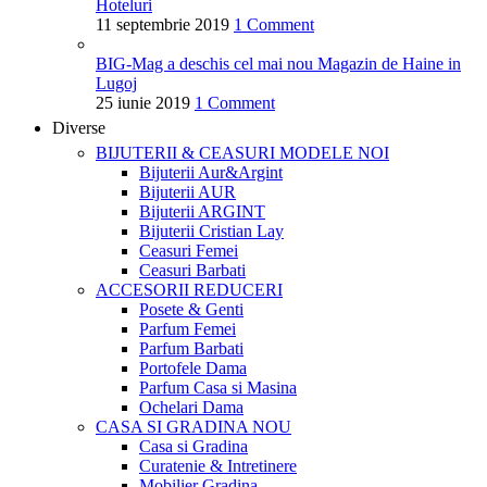
Hoteluri
11 septembrie 2019
1 Comment
BIG-Mag a deschis cel mai nou Magazin de Haine in
Lugoj
25 iunie 2019
1 Comment
Diverse
BIJUTERII & CEASURI
MODELE NOI
Bijuterii Aur&Argint
Bijuterii AUR
Bijuterii ARGINT
Bijuterii Cristian Lay
Ceasuri Femei
Ceasuri Barbati
ACCESORII
REDUCERI
Posete & Genti
Parfum Femei
Parfum Barbati
Portofele Dama
Parfum Casa si Masina
Ochelari Dama
CASA SI GRADINA
NOU
Casa si Gradina
Curatenie & Intretinere
Mobilier Gradina