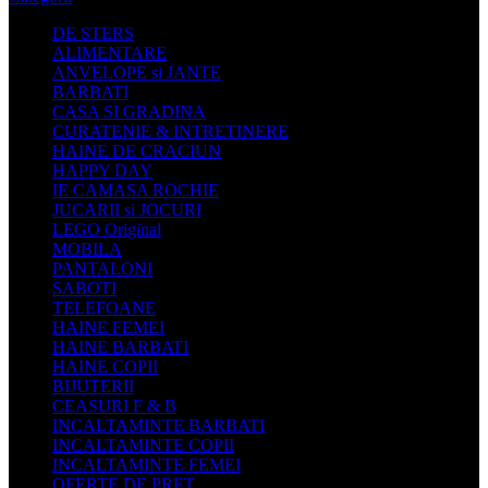
DE STERS
ALIMENTARE
ANVELOPE si JANTE
BARBATI
CASA SI GRADINA
CURATENIE & INTRETINERE
HAINE DE CRACIUN
HAPPY DAY
IE CAMASA ROCHIE
JUCARII si JOCURI
LEGO Original
MOBILA
PANTALONI
SABOTI
TELEFOANE
HAINE FEMEI
HAINE BARBATI
HAINE COPII
BIJUTERII
CEASURI F & B
INCALTAMINTE BARBATI
INCALTAMINTE COPII
INCALTAMINTE FEMEI
OFERTE DE PRET