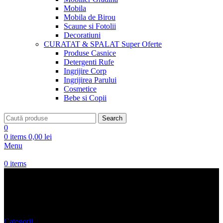
Mobila
Mobila de Birou
Scaune si Fotolii
Decoratiuni
CURATAT & SPALAT
Super Oferte
Produse Casnice
Detergenti Rufe
Ingrijire Corp
Ingrijirea Parului
Cosmetice
Bebe si Copii
Search
0
0
items
0,00
lei
Menu
0
items
Posete Piele
Categorii