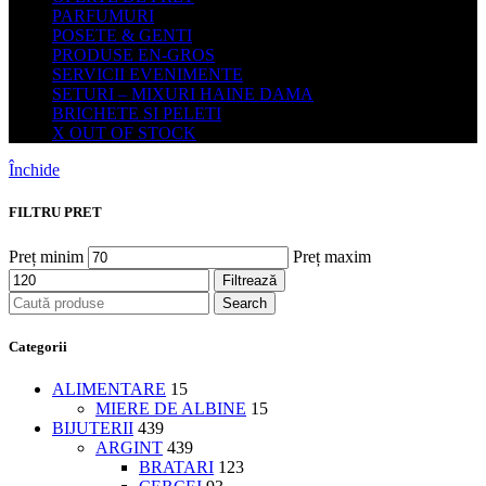
PARFUMURI
POSETE & GENTI
PRODUSE EN-GROS
SERVICII EVENIMENTE
SETURI – MIXURI HAINE DAMA
BRICHETE SI PELETI
X OUT OF STOCK
Închide
FILTRU PRET
Preț minim
Preț maxim
Filtrează
Search
Categorii
ALIMENTARE
15
MIERE DE ALBINE
15
BIJUTERII
439
ARGINT
439
BRATARI
123