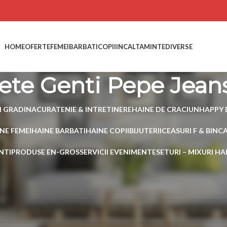
HOME
OFERTE
FEMEI
BARBATI
COPII
INCALTAMINTE
DIVERSE
ete Genti Pepe Jean
I GRADINA
CURATENIE & INTRETINERE
HAINE DE CRACIUN
HAPPY 
NE FEMEI
HAINE BARBATI
HAINE COPII
BIJUTERII
CEASURI F & B
INC
NTI
PRODUSE EN-GROS
SERVICII EVENIMENTE
SETURI – MIXURI H
 etichetate „Posete Genti Pepe Jeans”
 produs care să se potrivească cu selecția ta.