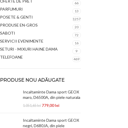
OFERTE DE PRET
66
PARFUMURI
13
POSETE & GENTI
1257
PRODUSE EN-GROS
20
SABOTI
72
SERVICII EVENIMENTE
16
SETURI - MIXURI HAINE DAMA
9
TELEFOANE
469
PRODUSE NOU ADĂUGATE
Incaltaminte Dama sport GEOX
maro, D6500A, din piele naturala
779,00
lei
1.051,65
lei
Incaltaminte Dama sport GEOX
negri, D680JA, din piele