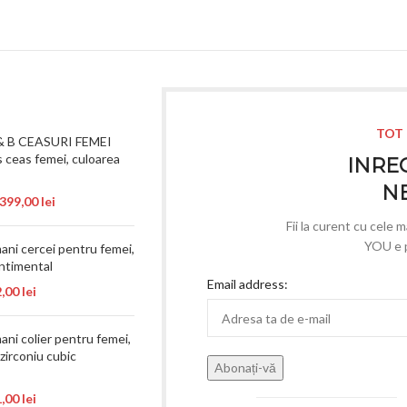
TOT 
& B CEASURI FEMEI
 ceas femei, culoarea
INREG
N
.399,00
lei
Fii la curent cu cele 
YOU e p
ni cercei pentru femei,
ntimental
Email address:
2,00
lei
ni colier pentru femei,
zirconiu cubic
1,00
lei