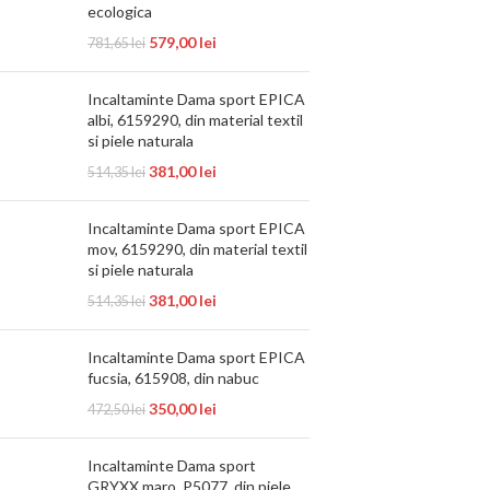
ecologica
579,00
lei
781,65
lei
Incaltaminte Dama sport EPICA
albi, 6159290, din material textil
si piele naturala
381,00
lei
514,35
lei
Incaltaminte Dama sport EPICA
mov, 6159290, din material textil
si piele naturala
381,00
lei
514,35
lei
Incaltaminte Dama sport EPICA
fucsia, 615908, din nabuc
350,00
lei
472,50
lei
Incaltaminte Dama sport
GRYXX maro, P5077, din piele