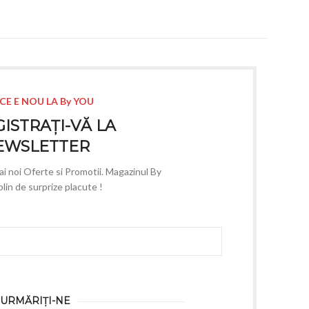
CE E NOU LA By YOU
ISTRAȚI-VĂ LA
EWSLETTER
mai noi Oferte si Promotii. Magazinul By
lin de surprize placute !
URMĂRIȚI-NE