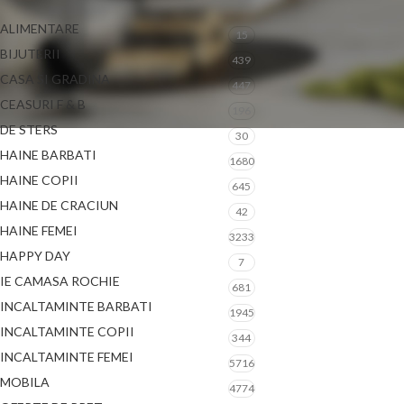
ALIMENTARE
15
BIJUTERII
439
CASA SI GRADINA
447
CEASURI F & B
196
DE STERS
30
HAINE BARBATI
1680
HAINE COPII
645
HAINE DE CRACIUN
42
HAINE FEMEI
3233
HAPPY DAY
7
IE CAMASA ROCHIE
681
INCALTAMINTE BARBATI
1945
INCALTAMINTE COPII
344
INCALTAMINTE FEMEI
5716
MOBILA
4774