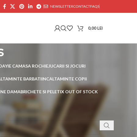
NEWSLETTER
CONTACT
FAQS
0,00
LEI
s
DAY
IE CAMASA ROCHIE
JUCARII SI JOCURI
ALTAMINTE BARBATI
INCALTAMINTE COPII
AINE DAMA
BRICHETE SI PELETI
X OUT OF STOCK