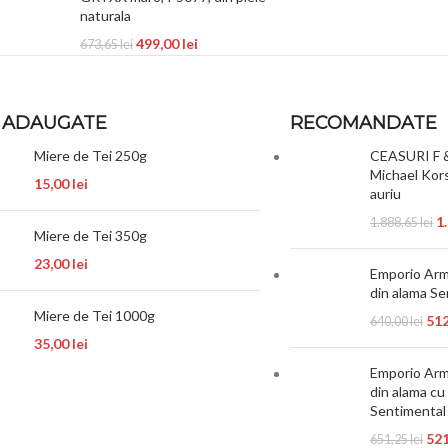
naturala
499,00
lei
673,65
lei
 ADAUGATE
RECOMANDATE
Miere de Tei 250g
CEASURI F 
Michael Kors
15,00
lei
auriu
1
1.888,65
lei
Miere de Tei 350g
23,00
lei
Emporio Arma
din alama Se
Miere de Tei 1000g
51
640,00
lei
35,00
lei
Emporio Arma
din alama cu 
Sentimental
52
651,25
lei