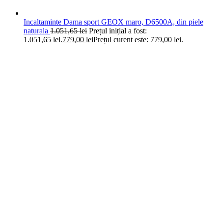
Incaltaminte Dama sport GEOX maro, D6500A, din piele
naturala
1.051,65
lei
Prețul inițial a fost:
1.051,65 lei.
779,00
lei
Prețul curent este: 779,00 lei.