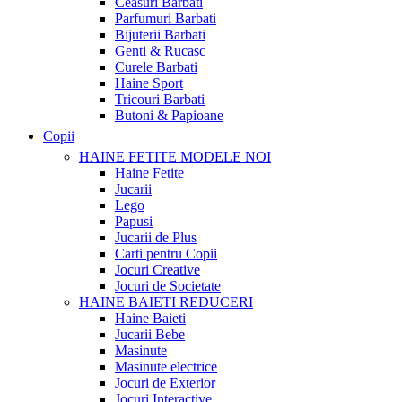
Ceasuri Barbati
Parfumuri Barbati
Bijuterii Barbati
Genti & Rucasc
Curele Barbati
Haine Sport
Tricouri Barbati
Butoni & Papioane
Copii
HAINE FETITE
MODELE NOI
Haine Fetite
Jucarii
Lego
Papusi
Jucarii de Plus
Carti pentru Copii
Jocuri Creative
Jocuri de Societate
HAINE BAIETI
REDUCERI
Haine Baieti
Jucarii Bebe
Masinute
Masinute electrice
Jocuri de Exterior
Jocuri Interactive