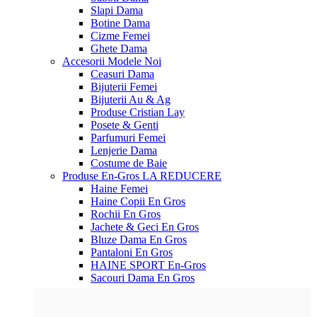
Slapi Dama
Botine Dama
Cizme Femei
Ghete Dama
Accesorii
Modele Noi
Ceasuri Dama
Bijuterii Femei
Bijuterii Au & Ag
Produse Cristian Lay
Posete & Genti
Parfumuri Femei
Lenjerie Dama
Costume de Baie
Produse En-Gros
LA REDUCERE
Haine Femei
Haine Copii En Gros
Rochii En Gros
Jachete & Geci En Gros
Bluze Dama En Gros
Pantaloni En Gros
HAINE SPORT En-Gros
Sacouri Dama En Gros