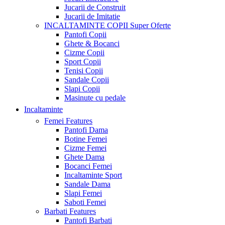
Jucarii de Construit
Jucarii de Imitatie
INCALTAMINTE COPII
Super Oferte
Pantofi Copii
Ghete & Bocanci
Cizme Copii
Sport Copii
Tenisi Copii
Sandale Copii
Slapi Copii
Masinute cu pedale
Incaltaminte
Femei
Features
Pantofi Dama
Botine Femei
Cizme Femei
Ghete Dama
Bocanci Femei
Incaltaminte Sport
Sandale Dama
Slapi Femei
Saboti Femei
Barbati
Features
Pantofi Barbati