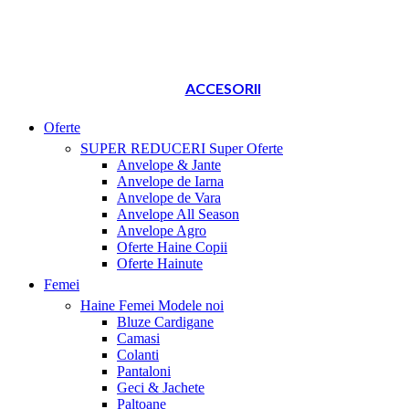
ACCESORII
Oferte
SUPER REDUCERI
Super Oferte
Anvelope & Jante
Anvelope de Iarna
Anvelope de Vara
Anvelope All Season
Anvelope Agro
Oferte Haine Copii
Oferte Hainute
Femei
Haine Femei
Modele noi
Bluze Cardigane
Camasi
Colanti
Pantaloni
Geci & Jachete
Paltoane