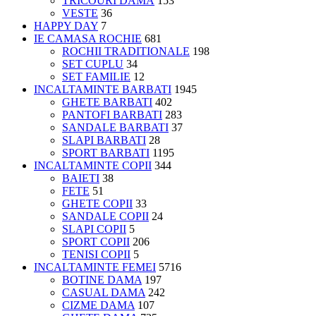
TRICOURI DAMĂ
153
VESTE
36
HAPPY DAY
7
IE CAMASA ROCHIE
681
ROCHII TRADITIONALE
198
SET CUPLU
34
SET FAMILIE
12
INCALTAMINTE BARBATI
1945
GHETE BARBATI
402
PANTOFI BARBATI
283
SANDALE BARBATI
37
SLAPI BARBATI
28
SPORT BARBATI
1195
INCALTAMINTE COPII
344
BAIETI
38
FETE
51
GHETE COPII
33
SANDALE COPII
24
SLAPI COPII
5
SPORT COPII
206
TENISI COPII
5
INCALTAMINTE FEMEI
5716
BOTINE DAMA
197
CASUAL DAMA
242
CIZME DAMA
107