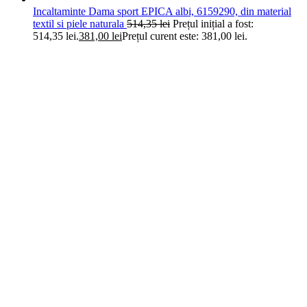
Incaltaminte Dama sport EPICA albi, 6159290, din material
textil si piele naturala
514,35
lei
Prețul inițial a fost:
514,35 lei.
381,00
lei
Prețul curent este: 381,00 lei.