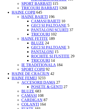
SPORT BARBATI
115
TRICOURI BARBATI
1268
HAINE COPII
645
HAINE BAIETI
196
CAMASI BAIETI
10
GECI SI PALTOANE
5
PANTALONI SCURTI
37
TRICOURI
102
HAINE FETITE
189
BLUZE
24
GECI SI PALTOANE
3
PANTALONI
15
ROCHITE SI FUSTITE
29
TRICOURI
14
IE TRADITIONALA
184
SPORT COPII
92
HAINE DE CRACIUN
42
HAINE FEMEI
3233
ACCESORII DAMA
27
POSETE & GENTI
27
BLUZE
683
CAMASI
108
CARDIGAN
87
COLANTI
164
FUSTE
193