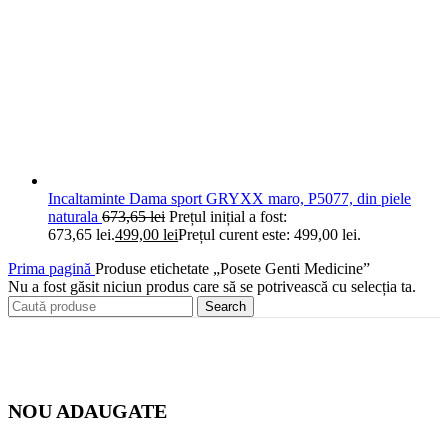
Incaltaminte Dama sport GRYXX maro, P5077, din piele
naturala
673,65
lei
Prețul inițial a fost:
673,65 lei.
499,00
lei
Prețul curent este: 499,00 lei.
Prima pagină
Produse etichetate „Posete Genti Medicine”
Nu a fost găsit niciun produs care să se potrivească cu selecția ta.
Search
NOU ADAUGATE