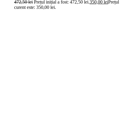
472,50
lei
Prețul inițial a fost: 472,50 lei.
350,00
lei
Prețul
curent este: 350,00 lei.