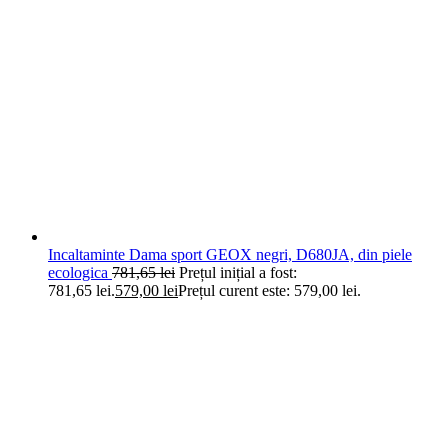
Incaltaminte Dama sport GEOX negri, D680JA, din piele
ecologica
781,65
lei
Prețul inițial a fost:
781,65 lei.
579,00
lei
Prețul curent este: 579,00 lei.