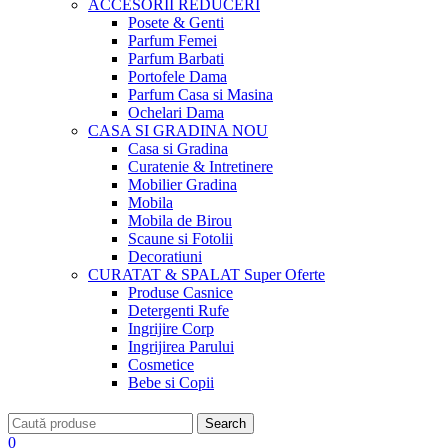
ACCESORII
REDUCERI
Posete & Genti
Parfum Femei
Parfum Barbati
Portofele Dama
Parfum Casa si Masina
Ochelari Dama
CASA SI GRADINA
NOU
Casa si Gradina
Curatenie & Intretinere
Mobilier Gradina
Mobila
Mobila de Birou
Scaune si Fotolii
Decoratiuni
CURATAT & SPALAT
Super Oferte
Produse Casnice
Detergenti Rufe
Ingrijire Corp
Ingrijirea Parului
Cosmetice
Bebe si Copii
Search
0