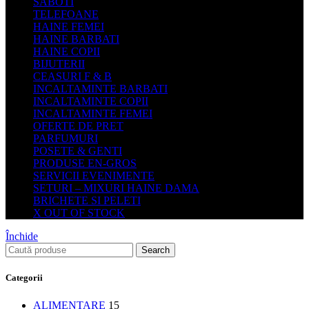
SABOTI
TELEFOANE
HAINE FEMEI
HAINE BARBATI
HAINE COPII
BIJUTERII
CEASURI F & B
INCALTAMINTE BARBATI
INCALTAMINTE COPII
INCALTAMINTE FEMEI
OFERTE DE PRET
PARFUMURI
POSETE & GENTI
PRODUSE EN-GROS
SERVICII EVENIMENTE
SETURI – MIXURI HAINE DAMA
BRICHETE SI PELETI
X OUT OF STOCK
Închide
Search
Categorii
ALIMENTARE
15