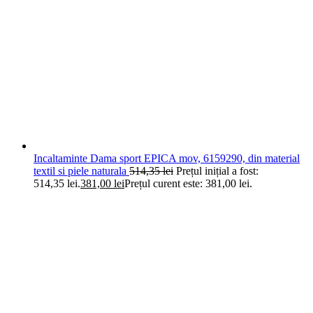
Incaltaminte Dama sport EPICA mov, 6159290, din material
textil si piele naturala
514,35
lei
Prețul inițial a fost:
514,35 lei.
381,00
lei
Prețul curent este: 381,00 lei.