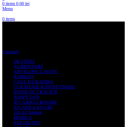
0
items
0,00
lei
Menu
0
items
Posete Genti Medicine
Categorii
DE STERS
ALIMENTARE
ANVELOPE si JANTE
BARBATI
CASA SI GRADINA
CURATENIE & INTRETINERE
HAINE DE CRACIUN
HAPPY DAY
IE CAMASA ROCHIE
JUCARII si JOCURI
LEGO Original
MOBILA
PANTALONI