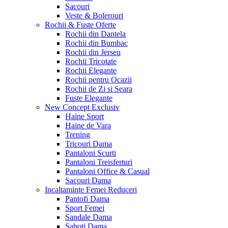
Sacouri
Veste & Bolerouri
Rochii & Fuste
Oferte
Rochii din Dantela
Rochii din Bumbac
Rochii din Jerseu
Rochii Tricotate
Rochii Elegante
Rochii pentru Ocazii
Rochii de Zi si Seara
Fuste Elegante
New Concept
Exclusiv
Haine Sport
Haine de Vara
Trening
Tricouri Dama
Pantaloni Scurti
Pantaloni Treisferturi
Pantaloni Office & Casual
Sacouri Dama
Incaltaminte Femei
Reduceri
Pantofi Dama
Sport Femei
Sandale Dama
Saboti Dama