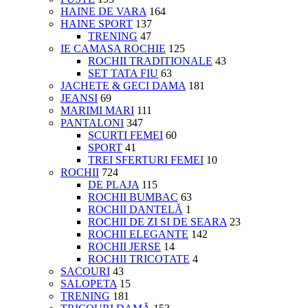
HAINE DE VARA
164
HAINE SPORT
137
TRENING
47
IE CAMASA ROCHIE
125
ROCHII TRADITIONALE
43
SET TATA FIU
63
JACHETE & GECI DAMA
181
JEANSI
69
MARIMI MARI
111
PANTALONI
347
SCURTI FEMEI
60
SPORT
41
TREI SFERTURI FEMEI
10
ROCHII
724
DE PLAJA
115
ROCHII BUMBAC
63
ROCHII DANTELĂ
1
ROCHII DE ZI SI DE SEARA
23
ROCHII ELEGANTE
142
ROCHII JERSE
14
ROCHII TRICOTATE
4
SACOURI
43
SALOPETA
15
TRENING
181