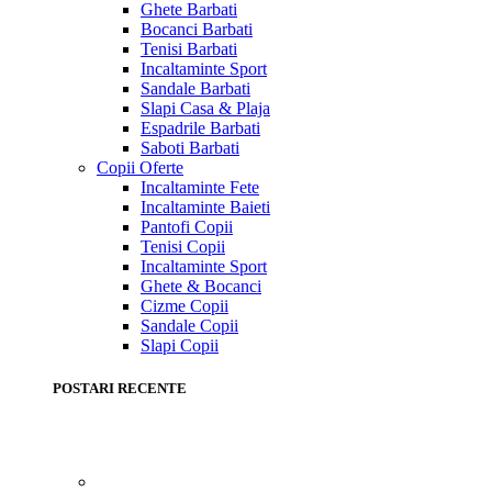
Ghete Barbati
Bocanci Barbati
Tenisi Barbati
Incaltaminte Sport
Sandale Barbati
Slapi Casa & Plaja
Espadrile Barbati
Saboti Barbati
Copii
Oferte
Incaltaminte Fete
Incaltaminte Baieti
Pantofi Copii
Tenisi Copii
Incaltaminte Sport
Ghete & Bocanci
Cizme Copii
Sandale Copii
Slapi Copii
POSTARI RECENTE