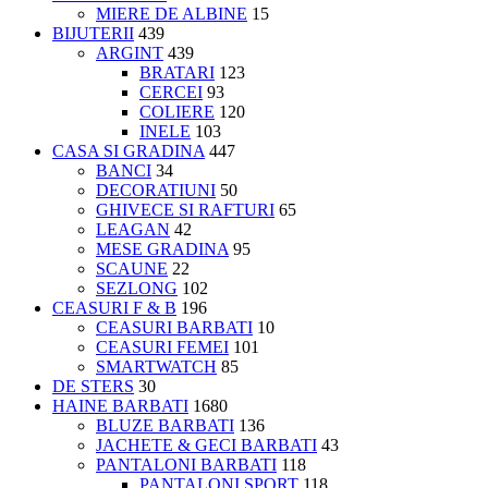
MIERE DE ALBINE
15
BIJUTERII
439
ARGINT
439
BRATARI
123
CERCEI
93
COLIERE
120
INELE
103
CASA SI GRADINA
447
BANCI
34
DECORATIUNI
50
GHIVECE SI RAFTURI
65
LEAGAN
42
MESE GRADINA
95
SCAUNE
22
SEZLONG
102
CEASURI F & B
196
CEASURI BARBATI
10
CEASURI FEMEI
101
SMARTWATCH
85
DE STERS
30
HAINE BARBATI
1680
BLUZE BARBATI
136
JACHETE & GECI BARBATI
43
PANTALONI BARBATI
118
PANTALONI SPORT
118