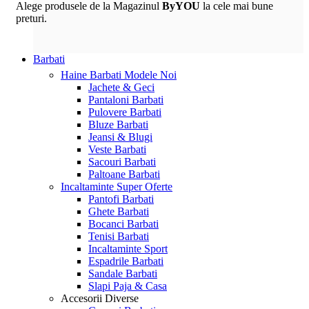
Alege produsele de la Magazinul
ByYOU
la cele mai bune
preturi.
Barbati
Haine Barbati
Modele Noi
Jachete & Geci
Pantaloni Barbati
Pulovere Barbati
Bluze Barbati
Jeansi & Blugi
Veste Barbati
Sacouri Barbati
Paltoane Barbati
Incaltaminte
Super Oferte
Pantofi Barbati
Ghete Barbati
Bocanci Barbati
Tenisi Barbati
Incaltaminte Sport
Espadrile Barbati
Sandale Barbati
Slapi Paja & Casa
Accesorii
Diverse