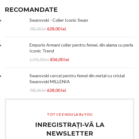
RECOMANDATE
Swarovski - Colier Iconic Swan
628,00
lei
785,00
lei
Emporio Armani colier pentru femei, din alama cu perla
Iconic Trend
836,00
lei
1.045,00
lei
Swarovski cercei pentru femei din metal cu cristal
Swarovski MILLENIA
628,00
lei
785,00
lei
TOT CE E NOU LA By YOU
INREGISTRAȚI-VĂ LA
NEWSLETTER