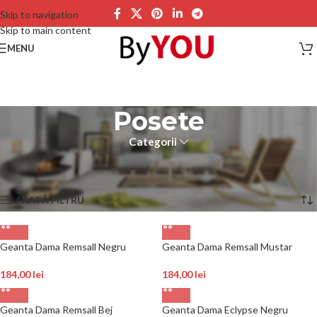
Skip to navigation
Skip to main content
MENU
Posete
Categorii
Prima pagină
Produse etichetate „Posete”
Afișez 1 - 21 din 24 de rezultate
ARATĂ FILTRU
Geanta Dama Remsall Negru
Geanta Dama Remsall Mustar
184,00
lei
184,00
lei
Geanta Dama Remsall Bej
Geanta Dama Eclypse Negru